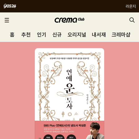
라운지
홈
추천
인기
신규
오리지널
내서재
크레마샵