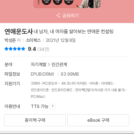
공유하기
연애운도사
내 남자, 내 여자를 알아보는 연애운 컨설팅
박성준
저
소미북스
2021년 12월 8일
9.4
리뷰 총점
(34건)
분야
자기계발
>
인간관계
파일정보
EPUB(DRM)
63.99MB
지원기기
크레마
PC(윈도우 - 4K 모니터 미지원)
아이폰
아이패드
안드로이드폰
안드로이드패드
전자책단말기(저사양 기기 사용 불가)
PC(Mac)
이용안내
TTS 가능
종이책 구매
eBook 구매