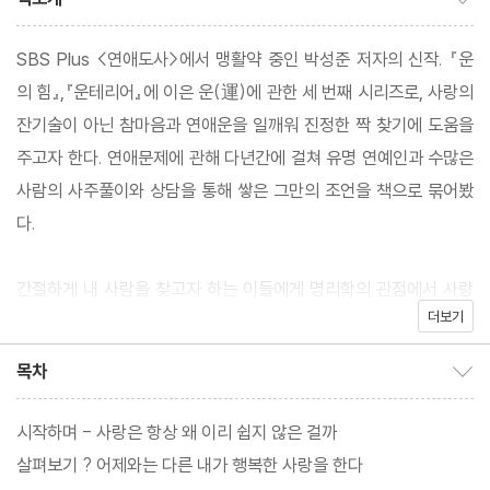
SBS Plus <연애도사>에서 맹활약 중인 박성준 저자의 신작. 『운
의 힘』,『운테리어』에 이은 운(運)에 관한 세 번째 시리즈로, 사랑의
잔기술이 아닌 참마음과 연애운을 일깨워 진정한 짝 찾기에 도움을
주고자 한다. 연애문제에 관해 다년간에 걸쳐 유명 연예인과 수많은
사람의 사주풀이와 상담을 통해 쌓은 그만의 조언을 책으로 묶어봤
다.
간절하게 내 사람을 찾고자 하는 이들에게 명리학의 관점에서 사랑
더보기
문제에 접근해볼 것을 권한다. 사랑이 이루어지기 위해선, 먼저 나
자신에 대해 알아야 한다. 나라는 사람, 내가 원하는 사랑이 무엇인
목차
목차 보이기/감추기
지를 말이다. 그다음에 그 사람에 대해 알아야 한다. 그 사람의 성향
을 내가 오랜 시간 감당하며 함께할 수 있는지를. 이렇게 사랑 또한
시작하며 - 사랑은 항상 왜 이리 쉽지 않은 걸까
사람에 대한 이해이기에 명리학적 접근이 필요하다고 그는 말한다.
살펴보기 ? 어제와는 다른 내가 행복한 사랑을 한다