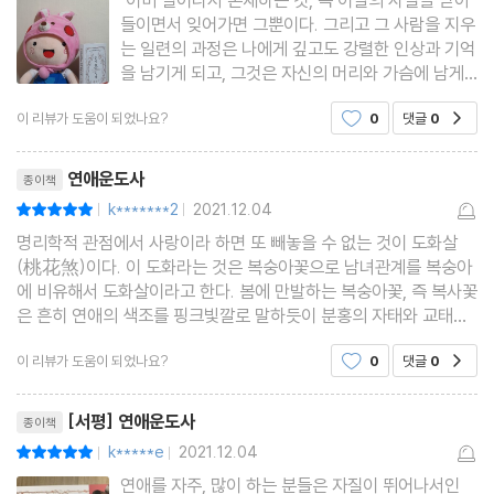
들이면서 잊어가면 그뿐이다. 그리고 그 사람을 지우
제4장 연애, 마음으로 운으로 가득 채우다!
는 일련의 과정은 나에게 깊고도 강렬한 인상과 기억
을 남기게 되고, 그것은 자신의 머리와 가슴에 남게
된다. 영원히 사라지지않는 것이다. (22쪽)"나는 박
여자의 독립심을 그리는 손금 지도
이 리뷰가 도움이 되었나요?
0
댓글
0
공감
성준님께서 저술하시고 ＜소미미디어＞에서 출간하
신 이책? ＜연애운도사＞를 읽다가 윗글에 깊은 인
성형보다는 오광 찰색이 연애를 부른다
리뷰제목
상을 받았다.아~ 박성준
연애운도사
남자의 지갑 속엔 여자도 집도 있다
종이책
k*******2
2021.12.04
평점10점
남자는 사주 속 재(財)로 말한다
|
|
명리학적 관점에서 사랑이라 하면 또 빼놓을 수 없는 것이 도화살
스타일의 중화(中和)로 연애운을 올린다
(桃花煞)이다. 이 도화라는 것은 복숭아꽃으로 남녀관계를 복숭아
성공의 기억과 감정으로 만남의 자리에 나선다
에 비유해서 도화살이라고 한다. 봄에 만발하는 복숭아꽃, 즉 복사꽃
음양의 조화로 데이트 장소를 정한다
은 흔히 연애의 색조를 핑크빛깔로 말하듯이 분홍의 자태와 교태를
뽐낸다. 하지만, 그것도 부질없는지라 그 아름다움과 자태가 채 열흘
사람을 만날 때도 운 좋은 자리가 있다
이 리뷰가 도움이 되었나요?
0
댓글
0
공감
을 가지 못한다. (-46-
상대를 정면으로 마주하는 위치는 피한다
리뷰제목
자신의 익숙한 장소로 초대한다
[서평] 연애운도사
종이책
잠자리를 바꾸면 연애운이 찾아온다
k*****e
2021.12.04
평점10점
|
|
연애를 자주, 많이 하는 분들은 자질이 뛰어나서인