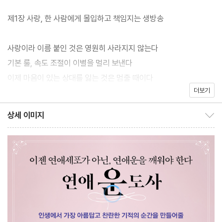
제1장 사랑, 한 사람에게 몰입하고 책임지는 생방송
사랑이라 이름 붙인 것은 영원히 사라지지 않는다
기본 룰, 속도 조절이 이별을 멀리 보낸다
이제 마음이 있는 상대를 잃는 것은 멈출 때이다
더보기
짧게 짧게 연애하는 이유, 욕구불만 사주
처음으로 사랑의 힘을 경험하는, 첫사랑
상세 이미지
상세 이미지 보이기/감추기
언제든지 2에서 0이 될 수 있는 연애의 시작
눈에 보이지 않더라도 기본은 지켜준다
도화살, 알고 있으면 치명타는 면한다
사랑은 역마살을 타고 외국인을 만난다
다른 이성에 대한 거리감으로 그 사랑을 존중한다
남자가 숨어있어도 운으로 찾는다
남자의 자격지심엔 좌절이라는 예방접종을