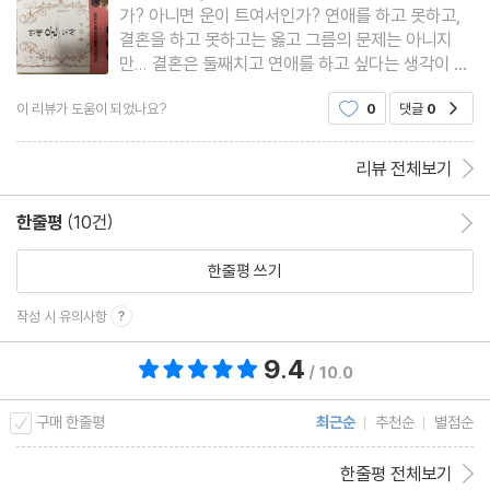
가? 아니면 운이 트여서인가? 연애를 하고 못하고,
제5장 인생, 나를 알고 상대를 읽어내면 행복한 사랑을 한다!
결혼을 하고 못하고는 옳고 그름의 문제는 아니지
만... 결혼은 둘째치고 연애를 하고 싶다는 생각이 들
태어난 해가 아니라 태어난 날이 핵심
기도 하는데, 이게 참 내 마음대로 쉬운 것이 아니다.
이 리뷰가 도움이 되었나요?
0
댓글
0
공감
요즘에 외로운 다음도 많이 들기도하고... 연애에 운
음양오행에 근거한 10가지 기운의 성향
과 같이 결합해서 접목적인 내용을 설명해주는 것이
갑목-큰나무로 태어난 사람
이 책의 장점이
리뷰 전체보기
을목-작은나무로 태어난 사람
병화-큰불로 태어난 사람
한줄평
(10건)
한줄평 이동
정화-작은불로 태어난 사람
한줄평 쓰기
무토-넓은땅으로 태어난 사람
기토-촉촉한땅으로 태어난 사람
작성 시 유의사항
경금-단단한바위로 태어난 사람
9.4
총 평점 9.4점
/ 10.0
신금-날카로운금속으로 태어난 사람
임수-큰물로 태어난 사람
구매 한줄평
최근순
추천순
별점순
계수-옹달샘으로 태어난 사람
한줄평 전체보기