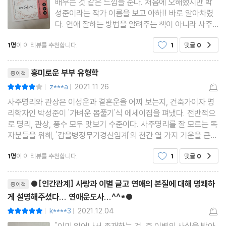
배우는 것 같은 느낌을 준다. 처음에 오해했지만 박
태생적인 성향에 의한 바람의 사주
성준이라는 작가 이름을 보고 아하!! 바로 알아차렸
유부남의 치명적인 매력, 그리고 여유
다. 연애 잘하는 방법을 알려주는 책이 아니라 사주
와 관상으로 알아보는 연애 운세를 보는 책이다. 박
위선자, 순악질, 멍청한 상은 피하고 보자
1명
이 이 리뷰를 추천합니다.
1
댓글
0
공감
성준 작가는 TV에서 자주 볼 수 있는 유명한 역술가
이자 건축가이다. 요즘은 ‘연애 도사’에 출연 중이셔
리뷰제목
제3장 궁합, 조화로운 둘이 하나 되는 인연의 합
서 ‘연애운도사
흥미로운 부부 유형학
종이책
z***a
2021.11.26
평점8점
|
|
궁합이란 서로 이해하고 용서하기 위한 것
사주명리와 관상은 이성운과 결혼운을 어찌 보는지, 건축가이자 명
사주팔자 속에 남편과 아내의 모습이 있다
리학자인 박성준이 '가벼운 몸풀기'식 에세이집을 펴냈다. 전반적으
로 명리, 관상, 풍수 모두 맛보기 수준이다. 사주명리를 잘 모르는 독
사람 하나가 인생을 영 딴판으로 바꾼다
자분들을 위해, '갑을병정무기경신임계'의 천간 열 가지 기운을 큰나
성향이 살짝 다른 짝이 최고의 궁합
무, 작은나무, 큰불, 작은불, 넓은땅, 촉촉한땅, 단단한바위, 날카로
1명
이 이 리뷰를 추천합니다.
1
댓글
0
유정(有情)하지 못한 부부의 궁합
공감
운금속, 큰물, 옹달샘으로 풀고, 그 대표적
겉궁합=띠궁합, 이제 재미로만 보자
리뷰제목
●[인간관계] 사랑과 이별 글고 연애의 본질에 대해 명쾌하
종이책
서로 집착하는, 질긴 엿 같은 궁합
게 설명해주셨다... 연애운도사...^^*●
공감과 위로의 대화를 나누는 사주팔자
k****3
2021.12.04
평점10점
|
|
인생을 살맛 나게 해주는 반려자 선택법
"이미 일어나서 존재하는 것, 즉 이별의 사실을 받아