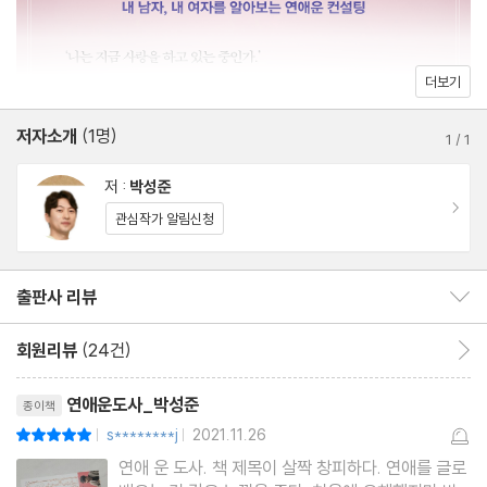
언제나 익숙해질 수 없는 이별, 떠나주는 것도 사랑
이별에서 자신을 지켜내는 방법을 만든다
결혼은 마음의 나이를 기준으로 삼는다
더보기
여자의 서른 즈음에 찾아오는 사고 위험성
저자소개
(1명)
조건 앞에서 남자를 단번에 떠나가게 하는 말
1
/
1
결혼이 늦어지는 눈썹, 입, 이마의 관상
저 :
박성준
한 사람에게 몰입하고 책임지는, 사랑은 생방송이다
이동
관심작가 알림신청
제2장 바람, 어찌 막을 수 있을까! 그저 미련 없이 피할 뿐이다!
출판사 리뷰
출판사 리뷰 보이기/감추기
원증회고의 여자, 애별리고의 남자
회원리뷰
(24건)
회원리뷰 이동
바람피우는 나무꾼을 견디는 선녀
리뷰제목
바람둥이를 걸러내는 관상의 비밀
연애운도사_박성준
종이책
내 인연으로 두지 말아야 할 얼굴의 상
s********j
2021.11.26
평점10점
|
|
남녀의 바람피우는 서로 다른 이유
연애 운 도사. 책 제목이 살짝 창피하다. 연애를 글로