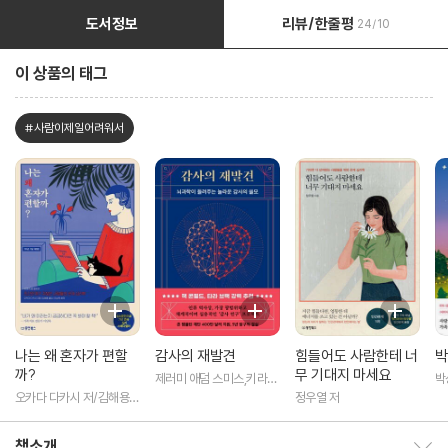
도서정보
리뷰/한줄평
24/10
이 상품의 태그
#사람이제일어려워서
나는 왜 혼자가 편할
감사의 재발견
힘들어도 사람한테 너
박
까?
무 기대지 마세요
제러미 애덤 스미스,키라
박
뉴먼,제이슨 마시,대처 켈
오카다 다카시 저/김해용
정우열 저
트너 저/손현선 역
역
책소개
책소개 보이기/감추기