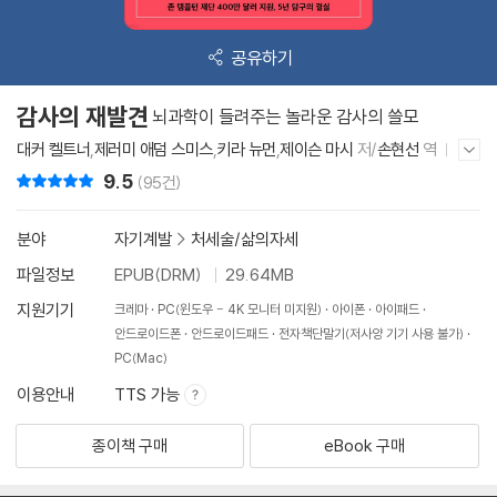
공유하기
감사의 재발견
뇌과학이 들려주는 놀라운 감사의 쓸모
대커 켈트너
,
제러미 애덤 스미스
,
키라 뉴먼
,
제이슨 마시
저/
손현선
역
저자/출판사 더보기/감추기
현대지성
2022년 1월 11일
9.5
리뷰 총점
(95건)
분야
자기계발
>
처세술/삶의자세
파일정보
EPUB(DRM)
29.64MB
지원기기
크레마
PC(윈도우 - 4K 모니터 미지원)
아이폰
아이패드
안드로이드폰
안드로이드패드
전자책단말기(저사양 기기 사용 불가)
PC(Mac)
이용안내
TTS 가능
종이책 구매
eBook 구매