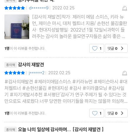
14장 부부에게 감사가 필요한 이유
d*******9
2022.02.25
평점10점
|
|
- 배우자에게 감사 표현하는 법
[감사의 재발견]작가: 제러미 에덤 스미스, 키라 뉴
- 남자들의 공감 능력이 떨어지는 이유
먼, 제이슨 마시, 대처 켈트너 지음/ 손현선 옮김출판
사: 현대지성발행일: 2022년 1월 12일뇌과학이 들
- 배우자가 아플 때도 감사를 나누는 법
려주는 감사의 놀라운 쓸모연구자들은 삶의 좋은 것
15장 감사하는 자녀로 양육하는 법
을 수긍하는 행위, 즉 사건이나 경험, 직장동료등 외
1명
이 이 리뷰를 추천합니다.
1
댓글
0
16장 어머니날에 이 정도 감사는 받을 자격이 있지 않을까?
공감
부로부터 ‘긍정성’을 발견하는 것을 인정으로 정의한
다. 그런데 여기서 한발짝 더 나아간 것이 감사다. 감
17장 새아버지 노릇을 통해 배운 감사
리뷰제목
사는 직업적 성공같
감사의 재발견
종이책
j******2
2022.02.25
평점10점
|
|
5부 학교와 직장에서 감사하는 법
#감사의재발견 #제러미애덤스미스 #키라뉴먼 #제이슨마시 #대
18장 학교에 감사 문화를 가꾸는 방법
처켈트너 #손현선옮김 #현대지성 #감사 #미라클모닝 #감사일
19장 감사는 생존 기술이다
기 #자기계발서추천 #서평단'감사'가 연구 주제가 될 수 있다는 것
만으로도 새로웠다.너무 당연한 이야기들을 하지는 않을까 의심하
20장 감사하는 직장 문화를 가꾸는 다섯 가지 방법
며 읽기 시작했지만 기우였다.감사의 유익이 성별이나 문화에 따라
- 감사하는 조직은 어떤 모습일까?
1명
이 이 리뷰를 추천합니다.
1
댓글
0
공감
다르게 나타난다는 것과 같은 내용들이 새롭고 재미있었다.왜 감
- 감사를 통해 직장 내 긍정적 정서를 가꾸는 방법
리뷰제목
21장 병원에서도 감사할 일이 있을까?
오늘 나의 일상에 감사하며... [감사의 재발견 ]
종이책