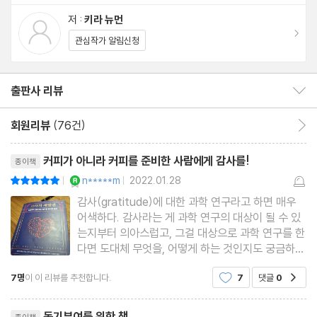
7장 여자와 남자 중 누가 더 감사를 잘할까?
저 :
키라 뉴먼
8장 나라마다 감사하는 법이 다르다
이동
관심작가 알림신청
9장 감사로 쌓는 협업의 탑
출판사 리뷰
출판사 리뷰 보이기/감추기
3부 감사를 잘하는 길
10장 일상 속 감사를 키우는 법
회원리뷰
(76건)
회원리뷰 이동
- 감사 일기 120퍼센트 활용법
리뷰제목
- 감사하기 싫을 때
커피가 아니라 커피를 준비한 사람에게 감사를!
종이책
- 때로는 감사도 역효과를 낸다
YES마니아 : 로얄
n*****m
2022.01.28
평점10점
|
|
11장 감사의 적, 부채 의식
감사(gratitude)에 대한 과학 연구라고 하면 매우
어색하다. 감사라는 게 과학 연구의 대상이 될 수 있
12장 엄마가 돌아가셨는데 감사하라고요?
는지부터 의아스럽고, 그걸 대상으로 과학 연구를 한
- 슬픔, 은혜, 감사
다면 도대체 무엇을, 어떻게 하는 것인지도 궁금하
다. UC 버클리의 대처 켈트너 교수가 중심이 되어
13장 힘들 때 감사하는 법
7명
이 이 리뷰를 추천합니다.
7
댓글
0
공감
만든 그레이터 굿 사이언스 센터가 바로 그런 연구를
하고 있다. 2014년 존 템플턴 재단으로부터 지원을
리뷰제목
4부 감사하는 가족이 되는 법
받아 ‘감사 과학
동기부여를 위한 책.
종이책