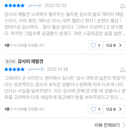
- 병원에 감사 문화를 정착시키려면
s****3
2022.02.03
평점10점
|
|
22장 다른 사람이 감사하도록 돕는 방법
감사의 재발견 뇌과학이 들려주는 놀라운 감사의 쓸모 제러미 애덤
스미스, 키라 튜먼, 제이슨 마시, 대처 켈트너 편저 | 손현선 옮김 |
현대지성 감사하라... 많이 들은 말이다. 그래서 식상하다고 생각했
6부 감사가 뿌리내린 사회
다. 하지만 그럴수록 궁금함이 생겼다. 과연 시궁창같은 삶을 살면서
도 감사할 수 있을 것인가? 솔직히 많이 가진 자는 더 감사하기가 쉬
23장 감사로 역경에 맞설 수 있을까?
1명
이 이 리뷰를 추천합니다.
1
댓글
0
공감
워야하는데 사회가 돌아가는 양
- 감사로 신뢰하는 사회를 만들 수 있을까?
리뷰제목
- 감사로 물질주의를 극복할 수 있을까?
감사의 재발견
종이책
24장 감사로 혐오를 없앨 수 있을까?
s*****9
2022.01.28
평점10점
|
|
- 감사하면 투표율이 올라간다
그레이터 굿 사이언스 센터에서 실시한 ‘감사 과학과 실천의 확장’이
25장 감사가 더 나은 세상으로 가는 길일까?
라는 프로젝트는 감사의 유익은 성별이나 문화에 따라 다르게 나타
난다는 사실을 알려주었다. 이는 감사에 관해 연구할 때 성별이나 문
화를 고려하여 더욱 세심하게 접근해야 함을 보여주었다고 한다. 예
기고자 및 편집자 소개
를 들면, 이미 감사 수준이 높은 여성보다 남성들에게서 감사 일기
참고문헌
1명
이 이 리뷰를 추천합니다.
1
댓글
0
공감
쓰기 등 감사 실천의 유익이 더 크게 나타났
리뷰 전체보기