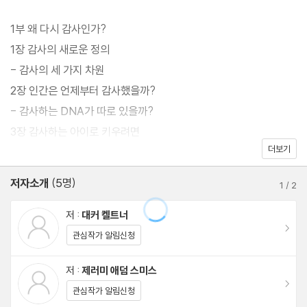
밝혀졌고, 감사 실천을 할 때 뇌에는 구조적인 변화가 일어나기도 했
다.
1부 왜 다시 감사인가?
1장 감사의 새로운 정의
감사하면 좋다는 건 누구나 안다. 이 책은 막연히 “감사하면 좋은 일
- 감사의 세 가지 차원
이 일어난다”라는 뻔한 주장에 머무르지 않는다. 그 유익과 선물을
2장 인간은 언제부터 감사했을까?
누리려면 어떻게 실천해야 하는지, 뇌과학과 심리학, 사회학에 기반
- 감사하는 DNA가 따로 있을까?
한 깊이 있는 연구를 통해 검증한 “감사의 기술”로 우리를 안내한다.
3장 감사하는 아이로 키우려면
더보기
4장 감사할 때 우리 뇌는 어떻게 반응할까?
5장 베푸는 사람이 되고 싶다면 감사하라
저자소개
(5명)
1
/
2
- 감사와 다른 정서의 관계
저 :
대커 켈트너
이동
2부 감사하면 무엇이 달라질까?
관심작가 알림신청
6장 감사가 우리에게 유익한 이유
저 :
제러미 애덤 스미스
- 감사하는 사람이 성공한다
이동
관심작가 알림신청
- 감사가 모든 문제의 해답이 될 수 있을까?