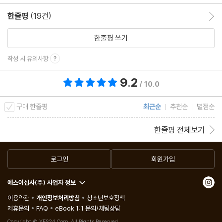
한줄평
(19건)
한줄평 이동
한줄평 쓰기
작성 시 유의사항
9.2
총 평점 9.2점
/ 10.0
구매 한줄평
최근순
추천순
별점순
한줄평 전체보기
로그인
회원가입
예스이십사(주) 사업자 정보
이용약관
개인정보처리방침
청소년보호정책
제휴문의
FAQ
eBook 1:1 문의/채팅상담
Copyright © YES24 Corp. All Rights Reserved.