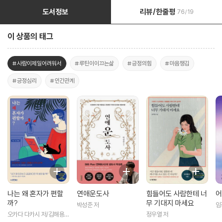
도서정보
리뷰/한줄평
76/19
이 상품의 태그
#사람이제일어려워서
#루틴이이끄는삶
#긍정의힘
#마음챙김
#긍정심리
#인간관계
나는 왜 혼자가 편할
연애운도사
힘들어도 사람한테 너
어
까?
무 기대지 마세요
박성준 저
임
오카다 다카시 저/김해용
정우열 저