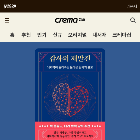
라운지
홈
추천
인기
신규
오리지널
내서재
크레마샵