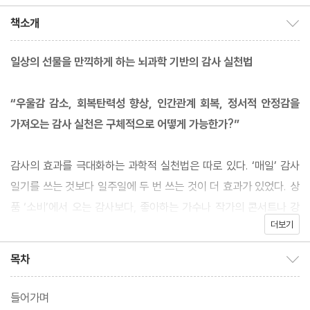
역
책소개
책소개 보이기/감추기
일상의 선물을 만끽하게 하는 뇌과학 기반의 감사 실천법
“우울감 감소, 회복탄력성 향상, 인간관계 회복, 정서적 안정감을
가져오는 감사 실천은 구체적으로 어떻게 가능한가?”
감사의 효과를 극대화하는 과학적 실천법은 따로 있다. ‘매일’ 감사
일기를 쓰는 것보다 일주일에 두 번 쓰는 것이 더 효과가 있었다. 상
품 ‘소비’에서 오는 감사보다, 좋아하는 가수나 작가의 콘서트나 강
더보기
의 등의 ‘경험’을 통해 오는 감사의 영향력이 훨씬 오래 갔다. 감사하
는 사람에게는 훨씬 더 많은 성공 기회가 주어졌고, 인간뿐만 아니라
목차
목차 보이기/감추기
원숭이나 새 같은 동물들도 여러 방식으로 감사를 표현하고 있었다.
최근 신경과학 연구로 감사를 표현하고 관여하는 뇌 영역이 있음이
들어가며