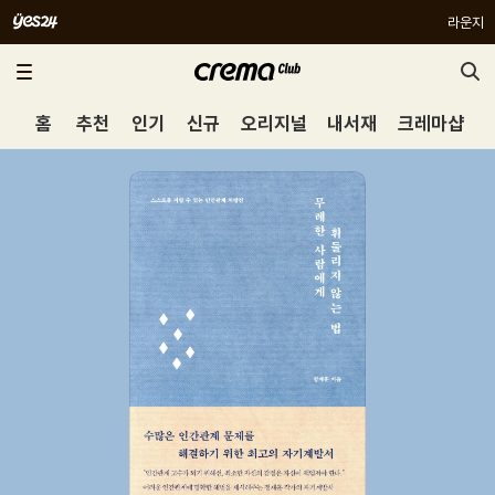
라운지
홈
추천
인기
신규
오리지널
내서재
크레마샵