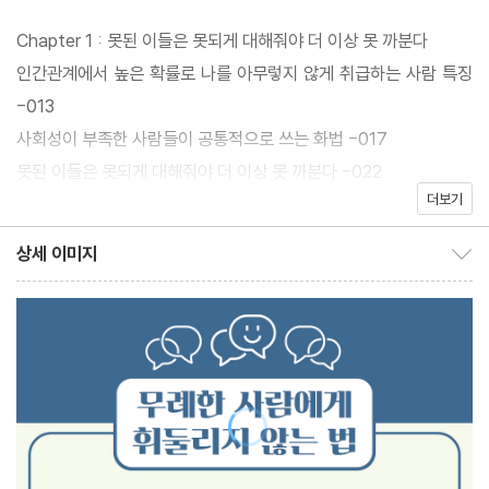
Chapter 1 : 못된 이들은 못되게 대해줘야 더 이상 못 까분다
인간관계에서 높은 확률로 나를 아무렇지 않게 취급하는 사람 특징
-013
사회성이 부족한 사람들이 공통적으로 쓰는 화법 -017
못된 이들은 못되게 대해줘야 더 이상 못 까분다 -022
더보기
반드시 평생 가야할 인간관계 유형 -027
자존감이 높은 사람과 자존심만 높은 사람의 차이점 -036
상세 이미지
상세 이미지 보이기/감추기
절대 못 믿을 사람 유형 -042
Chapter 2 : 예전처럼 한 마디 한 마디에 상처 받지 않는 이유
인간관계에서 반드시 버려야 할 5가지 -049
눈치 좋은 사람들의 6가지 공통점 -053
1살이라도 빨리 깨달으면 10년을 바꿀 수 있는 관계 레전드 조언 -
058