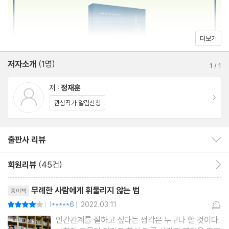
무례한 사람 98%가 습관적으로 사용한다는 말투 -068
잘 배운 사람이 인간관계 빌런을 참교육 하는 방법 -075
예전처럼 한 마디 한 마디에 상처받지 않는 이유 -080
더보기
저자소개
(1명)
Chapter 3 : 잘 배운 사람들이 인간관계에서 철저히 지키는 것들
1
/
1
모두와 잘 지낼 필요는 없다 -087
저 :
정재훈
인맥 쌓는데 시간 쏟는 게 무의미한 이유 -091
이동
관심작가 알림신청
착하긴 한데 지내기 불편한 사람 특징 -096
사람들이 알아서 존중해주는 인물들의 특징 -103
출판사 리뷰
출판사 리뷰 보이기/감추기
잘 배운 사람들이 인간관계에서 철저히 지키는 것들 -107
마인드가 촌스럽고 저렴한 사람들이 갖고 있는 3가지 특징 -112
회원리뷰
(45건)
회원리뷰 이동
리뷰제목
Chapter 4 : 평생 함께 해야 할 사람의 공통적인 특징
무례한 사람에게 휘둘리지 않는 법
종이책
미친 듯이 매력적인 사람들의 특징 -119
l*****6
2022.03.11
평점8점
|
|
인간의 본성을 알 수 있는 가장 좋은 방법 -125
인간관계를 잘하고 싶다는 생각은 누구나 할 것이다.