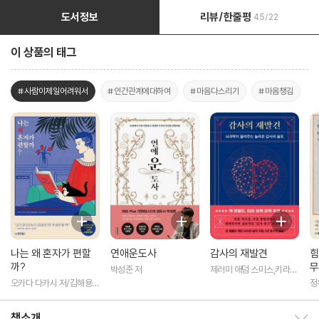
도서정보
리뷰/한줄평
45/22
이 상품의 태그
#사람이제일어려워서
#인간관계에대하여
#마음다스리기
#마음챙김
나는 왜 혼자가 편할
연애운도사
감사의 재발견
힘
까?
무
박성준 저
제러미 애덤 스미스,키라
뉴먼,제이슨 마시,대처 켈
오카다 다카시 저/김해용
정
트너 저/손현선 역
역
책소개
책소개 보이기/감추기