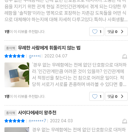
인간관계에서 반드시 버려야 할 것 -192
음을 지키기 위한 관계 현실 조언인간관계에서 겪게 되는 다양한 무
인간관계에서 성숙한 사람들의 특징 -197
례함을 ‘솔직함’이라는 명목으로 포장하는 자존감 도둑들을 어떤 식
으로 대체해야 하는지에 대해 자세히 다루고있다.특히나 사회생활
인간관계 고수들이 반드시 지킨다는 것 -201
하면서 많이 느끼는것 중에 하나가 배려해주고 호의를 배풀면 대부
인간관계에서 반드시 끊어내야 하는 사람 -207
1명
이 이 리뷰를 추천합니다.
1
댓글
0
공감
분 고마워하기보단 당연하게 여기고 권리로 여기
리뷰제목
무례한 사람에게 휘둘리지 않는 법
종이책
g****i
2022.04.07
평점10점
|
|
'경우 없는 무례함에는 전에 없던 단호함으로 대처하
라.'인간관계만큼 어려운 것이 있을까? 인간관계에
서 적정선을 찾는다는 건 참으로 어려운 일이다. 적
당히 서로가 서로를 존중하며 바라볼 수 있다면 좋을
텐데, 세상에 왜 이다지도 무례한 사람이 많을까? 이
1명
이 이 리뷰를 추천합니다.
1
댓글
0
공감
책의 고민은 여기에서 시작한다. 관계에서 선택과 집
중이 필요하듯, 우리는 모든 이들에게 좋은 사람일
리뷰제목
필요는 없다. 만약
사이다에세이 왕추천
종이책
n******7
2022.04.03
평점10점
|
|
경우 없는 무례함에는 전에 없던 단호함으로 대처하