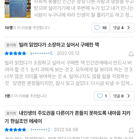
사회적 동물인 인간은 항상 다른 사람과 영향을 주고
잘 배운 사람이 무례한 사람을 무기력하게 만들 수 있는 이유 -130
받으며 살아가기에 내 주변에 누가 있고 내가 만나는
평생 함께 해야 할 사람의 공통적인 특징 -136
사람이 누구냐에 따라 인생이 잘 풀리기도 하고 정반
대일 수도 있다. 그럼 어떤 사람을 만나는 것이 정답
인맥 쌓기 전에 실력부터 쌓아야 하는 이유 -140
10명
이 이 리뷰를 추천합니다.
10
댓글
4
공감
일까? 나름의 기준을 세우지 않는다면 인간관계에서
심리학자의 인간관계 조언 -143
오는 스트레스를 넘어서진 못하는 경우도 발생한다.
리뷰제목
정재훈의
빌려 읽었다가 소장하고 싶어서 구매한 책
종이책
Chapter 5 : 반드시 알아야 할 인간관계 상식
k********5
2022.05.12
평점10점
|
|
인간관계에서 은근히 무서운 사람 특징 -151
빌려 읽었다가 소장하고 싶어서 구매한 책 인간관계에서 반드시 버
반드시 알아야 할 인간관계 상식 -156
려야 할 것 1. 눈치 과하게 보는 것 2. 모두에게 잘 보이려 하는 것 3.
너무 많은 의미를 부여하는 것 4. 일어나지도 않을 일을 걱정하는
인간관계에서 1도 필요 없는 것들 -161
것 당연한 문장들이지만, 잠시 잊고 살았다. 다시금 되낼 수 있게
착한데 만만하지 않은 사람의 특징 -167
해주어 참 고맙다. 기분 좋은 날보단, 힘들고 어려운 날에 종종 또는
1명
이 이 리뷰를 추천합니다.
1
댓글
0
상대에게 원하는 것을 얻을 수 있는 5가지 방법 -173
공감
자주 찾을 책이라고 생각한다.
최소한의 노력으로 관계에서 호감을 얻는 방법 -181
리뷰제목
내인생의 주도권을 다른이가 흔들지 못하도록 내마음 지키
종이책
기 현실조언 에세이
Chapter 6 : 인간관계에서 반드시 끊어내야 하는 사람
t*******2
2022.04.08
평점10점
|
|
성격 쿨한 사람들만 갖고 있다는 특징 -187
경우 없는 무례함에는 전에 없던 단호함으로 대처하라.소중한 내 마