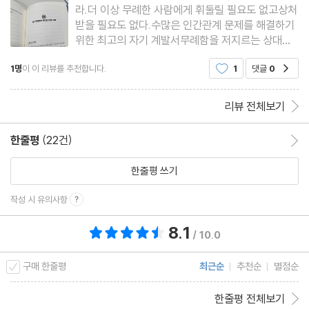
라.더 이상 무례한 사람에게 휘둘릴 필요도 없고상처
받을 필요도 없다.수많은 인간관계 문제를 해결하기
위한 최고의 자기 계발서무례함을 저지르는 상대방
을 단호하게 차단하고 스스로를 지키는 것 그게 최고
1명
이 이 리뷰를 추천합니다.
1
댓글
0
공감
의 관계 처방전이다.위 내용은 책 표지에 있는 내용
들이다.표지에 내용부터 너무 맘에 들어 기대를 많이
하게 되었고 나를 대
리뷰 전체보기
한줄평
(22건)
한줄평 이동
한줄평 쓰기
작성 시 유의사항
8.1
총 평점 8.1점
/ 10.0
구매 한줄평
최근순
추천순
별점순
한줄평 전체보기