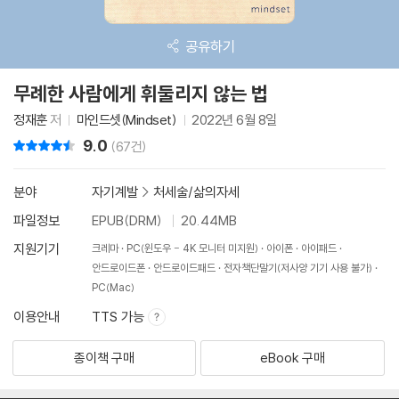
공유하기
무례한 사람에게 휘둘리지 않는 법
정재훈
저
마인드셋(Mindset)
2022년 6월 8일
9.0
리뷰 총점
(67건)
분야
자기계발
>
처세술/삶의자세
파일정보
EPUB(DRM)
20.44MB
지원기기
크레마
PC(윈도우 - 4K 모니터 미지원)
아이폰
아이패드
안드로이드폰
안드로이드패드
전자책단말기(저사양 기기 사용 불가)
PC(Mac)
이용안내
TTS 가능
종이책 구매
eBook 구매