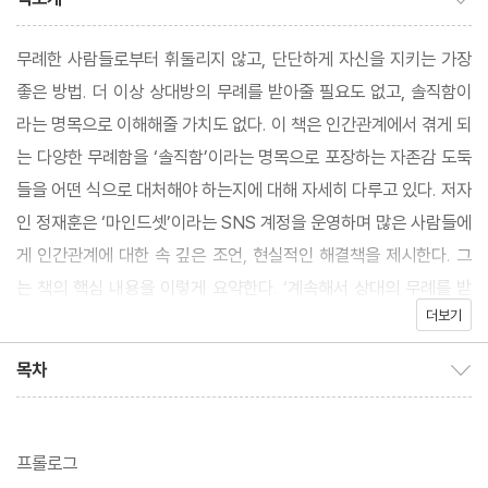
무례한 사람들로부터 휘둘리지 않고, 단단하게 자신을 지키는 가장
좋은 방법. 더 이상 상대방의 무례를 받아줄 필요도 없고, 솔직함이
라는 명목으로 이해해줄 가치도 없다. 이 책은 인간관계에서 겪게 되
는 다양한 무례함을 ‘솔직함’이라는 명목으로 포장하는 자존감 도둑
들을 어떤 식으로 대처해야 하는지에 대해 자세히 다루고 있다. 저자
인 정재훈은 ‘마인드셋’이라는 SNS 계정을 운영하며 많은 사람들에
게 인간관계에 대한 속 깊은 조언, 현실적인 해결책을 제시한다. 그
는 책의 핵심 내용을 이렇게 요약한다. ‘계속해서 상대의 무례를 받
더보기
아준다면, 그 상대는 고마움을 느끼기보다 오히려 그걸 당연하게 생
각하고 더 큰 무례를 저지른다. 그러니, 나 자신을 위해 더 이상 무례
목차
목차 보이기/감추기
한 사람들에게 휘둘리지 말자.’
프롤로그