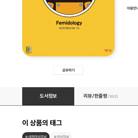
이용안
공유하기
페미돌로지
도서정보
리뷰/한줄평
(10/
2
)
이 상품의 태그
#세계여성의날
#여성의날