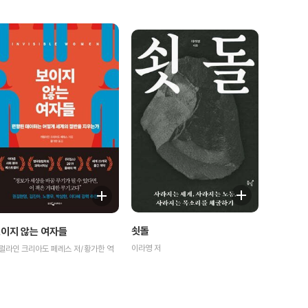
쇳돌
이지 않는 여자들
이라영 저
럴라인 크리아도 페레스 저/황가한 역