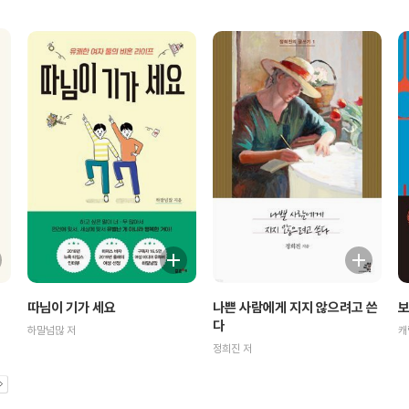
따님이 기가 세요
나쁜 사람에게 지지 않으려고 쓴
보
다
하말넘많 저
캐
정희진 저