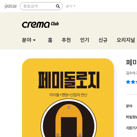
통합검색
분야
분야
홈
추천
인기
신규
오리지널
페
김수아
,
분야
파일정
지원기