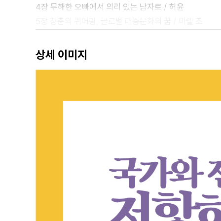
4장 무해한 오빠에서 의리 있는 남자로 / 허윤
5장 청춘의 퀴어링, 글로벌 대중문화의 꿈 / 미쉘 조
6장 동아시아 베어 남성 댄스 팀의 걸그룹 커버댄스 / 김
상세 이미지
3부 친밀성을 살게요
7장 “항상 함께할 거예요”의 이면 / 장지현
8장 저항하는 팬덤과 소비자-팬덤의 모순적 공존 / 김수
9장 아이돌의 자필 사과문: 소비하는 팬덤, 소진되는 팬심
4부 여덕, 팬덤 그리고 코로나19
10장 다시 만나는 여덕, 소녀시대 GL 팬픽 / 고윤경
11장 미스/터트롯과 여성/중년 팬덤의 탄생 / 장민지
12장 코로나19 이후의 팬덤 / 신윤희