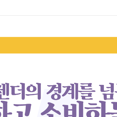
경태
아
 / 강은교