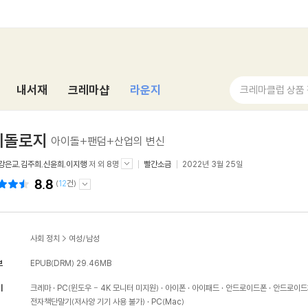
내서재
크레마샵
라운지
크레마클럽 상품
미돌로지
아이돌+팬덤+산업의 변신
강은교
,
김주희
,
신윤희
,
이지행
저 외 8명
빨간소금
2022년 3월 25일
8.8
(
12
건)
사회 정치
>
여성/남성
보
EPUB(DRM)
29.46MB
기
크레마
PC(윈도우 - 4K 모니터 미지원)
아이폰
아이패드
안드로이드폰
안드로이드
전자책단말기(저사양 기기 사용 불가)
PC(Mac)