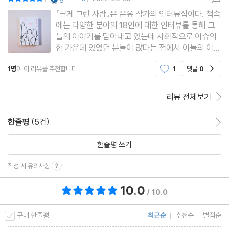
|
|
『크게 그린 사람』은 은유 작가의 인터뷰집이다. 책속
에는 다양한 분야의 18인에 대한 인터뷰를 통해 그
들의 이야기를 담아내고 있는데 사회적으로 이슈의
한 가운데 있었던 분들이 많다는 점에서 이들의 이야
기를 읽으면서 18인에 대한 기사 검색도 해보게 되
1명
이 이 리뷰를 추천합니다.
1
댓글
0
공감
는 책이기도 하다. 이 책은 지난 2020년 1월부터 시
작해서 2021년 3월까지 한겨레에 연재되었던 내용
들로 연재 중 16
리뷰 전체보기
한줄평
(5건)
한줄평 이동
한줄평 쓰기
작성 시 유의사항
10.0
총 평점 10.0점
/ 10.0
구매 한줄평
최근순
추천순
별점순