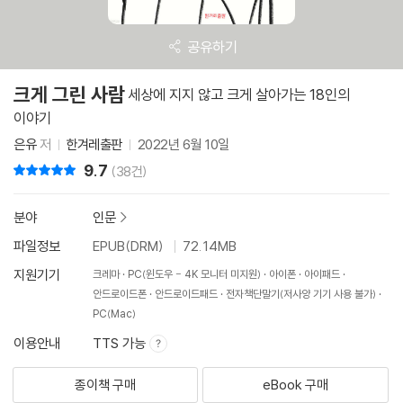
공유하기
크게 그린 사람
세상에 지지 않고 크게 살아가는 18인의
이야기
은유
저
한겨레출판
2022년 6월 10일
9.7
리뷰 총점
(38건)
분야
인문
>
파일정보
EPUB(DRM)
72.14MB
지원기기
크레마
PC(윈도우 - 4K 모니터 미지원)
아이폰
아이패드
안드로이드폰
안드로이드패드
전자책단말기(저사양 기기 사용 불가)
PC(Mac)
이용안내
TTS 가능
종이책 구매
eBook 구매