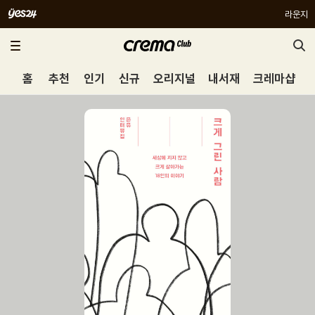
라운지
홈
추천
인기
신규
오리지널
내서재
크레마샵