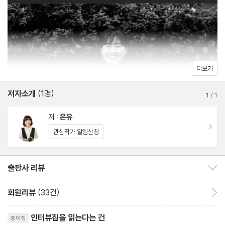
사람이라는 희망 · 이영문(국립정신건강센터장)
톺아보고 과거를 제대로 마주하되 올곧은 미래를 무한히 상상하는
가까이 서 있는 것 · 김혜진(소설가)
연대의 기록으로 확장되었다.
두루두루 이롭게 · 민금채(지구인컴퍼니 대표)
미안함의 동력 · 신영전(한양대 의대 교수)
더보기
3부 사는 일 자체로 누군가의 해방을 돕는 사람
인권기록활동가, 의사, 소설가, 시인, 만화가, 가수, 정치인, 경찰, 아
저자소개
(1명)
1
/
1
나운서, 기업인 등 정치, 사회, 문화, 예술 분야 다양한 시야를 가진
시대의 복직 · 김진숙(민주노총 부산지역본부 지도위원)
저 :
은유
인터뷰이의 이야기들은 이해와 공감의 전달자 은유의 몸을 통과해
멋있지 않아요? · 수신지(만화가)
이동
관심작가 알림신청
우리에게 묵직한 질문을 던진다.
당신의 잘못이 아닙니다 · 김혜정(한국성폭력상담소장)
문제는 잘 싸우기 · 박선민(국회의원 보좌관)
출판사 리뷰
출판사 리뷰 보이기/감추기
작은 목소리라도 · 김도현(청년 노동자 고 김태규의 누나)
우리 같이 있어요 · 김현(시인)
회원리뷰
(33건)
회원리뷰 이동
리뷰제목
에필로그
인터뷰집을 읽는다는 건
종이책