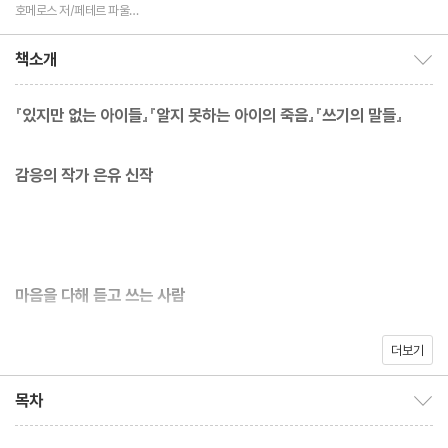
편역
역
호메로스 저/페테르 파울
루벤스 그림/박문재 역
책소개
책소개 보이기/감추기
『있지만 없는 아이들』『알지 못하는 아이의 죽음』『쓰기의 말들』
감응의 작가 은유 신작
마음을 다해 듣고 쓰는 사람
더보기
은유가 경청한 18인의 목소리
목차
목차 보이기/감추기