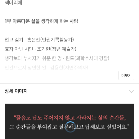
책머리에
『다가오는 말들』『쓰기의 말들』『글쓰기의 최전선』 등을 통해 따뜻하
지만 날카로운 글을 쓰는 탁월한 에세이스트이자, 『있지만 없는 아
1부 아름다운 삶을 생각하게 하는 사람
이들』『알지 못하는 아이의 죽음』등을 통해 섬세한 르포르타주 작가
로서 책마다 독자들의 찬사를 받아온 은유. 그가 작가의 덕목으로
업고 걷기 · 홍은전(인권기록활동가)
‘듣는 신체’를 각인하고, 이를 신뢰와 공감의 서사로 풀어내는 겸손
효자 아닌 시민 · 조기현(청년 예술가)
한 인터뷰어가 되어 다시 돌아왔다.
생각보다 부서지기 쉬운 한 명 · 원도(과학수사대 경찰)
인간으로서 당연한 일 · 김용현(자연주의자)
더보기
나답게의 힘 · 임현주(아나운서)
아들의 방 · 김미숙(청년 노동자 고 김용균의 엄마)
상세 이미지
이 책은 2020년 1월부터 2021년 3월에 걸쳐 [한겨레]에 연재된
상세 이미지 보이기/감추기
‘은유의 연결’에서 만난 16인에 다른 매체에서 함께한 2인을 더해
2부 사람을 지나치지 못하는 사람
새롭게 엮은 인터뷰집이다. 공교롭게도 비대면이 일상화되고 불안
이 증폭되는 팬데믹 시대에 행해진 이 인터뷰들은 그래서 더욱 간절
노래 속의 대화 · 시와(가수)
한 ‘연결’의 장이 되었다. 작가가 기꺼이 가닿고자 했던 인물의 이야
서로의 곁 · 김중미(소설가)
기는 결코 개인의 서사로 그치지 않는다. 혼란한 현실인 지금 이곳을