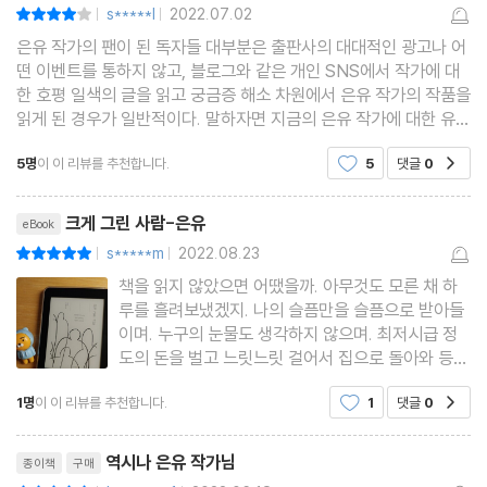
s*****l
2022.07.02
평점8점
|
|
은유 작가의 팬이 된 독자들 대부분은 출판사의 대대적인 광고나 어
떤 이벤트를 통하지 않고, 블로그와 같은 개인 SNS에서 작가에 대
한 호평 일색의 글을 읽고 궁금증 해소 차원에서 은유 작가의 작품을
읽게 된 경우가 일반적이다. 말하자면 지금의 은유 작가에 대한 유명
세(?)는 입소문을 통한 조용한 광고 덕분이라고 보아야 할 것이다.
5명
이 이 리뷰를 추천합니다.
5
댓글
0
공감
발 없는 말이 천리 간다는 속담을 직접적으로
리뷰제목
크게 그린 사람-은유
eBook
s*****m
2022.08.23
평점10점
|
|
책을 읽지 않았으면 어땠을까. 아무것도 모른 채 하
루를 흘려보냈겠지. 나의 슬픔만을 슬픔으로 받아들
이며. 누구의 눈물도 생각하지 않으며. 최저시급 정
도의 돈을 벌고 느릿느릿 걸어서 집으로 돌아와 등이
아프다는 핑계로 누워 있다가 잠이 드는 하루가 그저
1명
이 이 리뷰를 추천합니다.
1
댓글
0
공감
최선이라고 여기는. 주말에 읽기 시작한 은유의 인터
뷰집 『크게 그린 사람』을 읽으며 사람들이 너무 많이
리뷰제목
죽고 있
역시나 은유 작가님
종이책
구매
평점10점