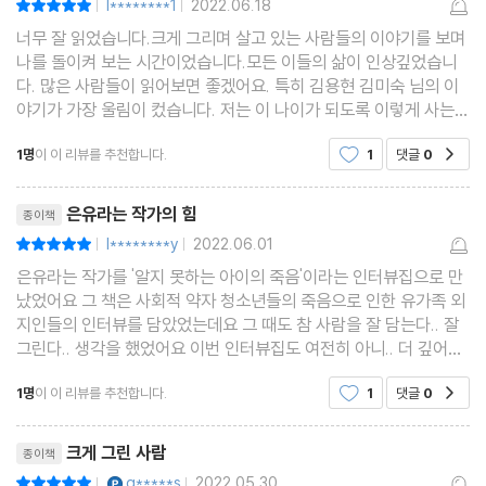
l********1
2022.06.18
|
|
너무 잘 읽었습니다.크게 그리며 살고 있는 사람들의 이야기를 보며
나를 돌이켜 보는 시간이었습니다.모든 이들의 삶이 인상깊었습니
다. 많은 사람들이 읽어보면 좋겠어요. 특히 김용현 김미숙 님의 이
야기가 가장 울림이 컸습니다. 저는 이 나이가 되도록 이렇게 사는
사람도 있다는 것을 몰랐네요. 이런 분들 덕분에 세상이 조금씩 좋은
1명
이 이 리뷰를 추천합니다.
1
댓글
0
공감
방향으로 바뀌고 있다고 생각해요. 이들의 이야
리뷰제목
은유라는 작가의 힘
종이책
l********y
2022.06.01
평점10점
|
|
은유라는 작가를 '알지 못하는 아이의 죽음'이라는 인터뷰집으로 만
났었어요 그 책은 사회적 약자 청소년들의 죽음으로 인한 유가족 외
지인들의 인터뷰를 담았었는데요 그 때도 참 사람을 잘 담는다.. 잘
그린다.. 생각을 했었어요 이번 인터뷰집도 여전히 아니.. 더 깊어지
고 풍부해졌어요 자신의 소신을 지키면서 살다가 사회에서 외면받
1명
이 이 리뷰를 추천합니다.
1
댓글
0
공감
거나 그럼에도 꿋꿋하게 살아내고 있는 사람들
리뷰제목
크게 그린 사람
종이책
YES마니아 : 플래티넘
g*****s
2022.05.30
평점10점