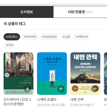
도서정보
리뷰/한줄평
33/5
이 상품의 태그
#청년패스
#인터뷰집
#위로와공감
#소통
#책읽아웃
#연대
오디세이아 (고대 그
니체의 초월자
내면 근력
공
리스어 완역본)
프리드리히 니체 저/김철
짐 머피 저/지여울 역
히