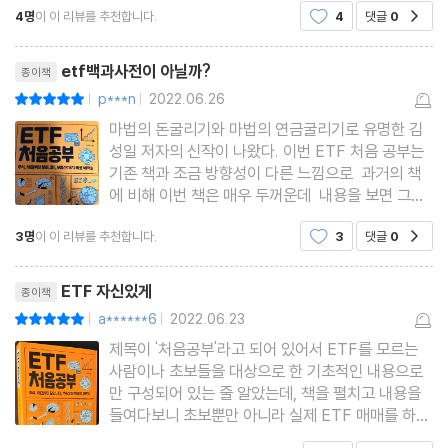
4명
이 이 리뷰를 추천합니다.
4
댓글
0
공감
한 리스크 분산을 위해 종목만으로 포트폴리오를 구성
06 대체투자 ETF
리뷰제목
etf백과사전이 아닐까?
종이책
7장 투자 목적에 맞는 ETF 상세 분류
p***n
2022.06.26
평점10점
|
|
01 다양한 산업분류 기준
마법의 돈굴리기와 마법의 연금굴리기로 유명한 김
02 국내 섹터형
성일 저자의 신작이 나왔다. 이번 ETF 처음 공부는
기존 책과 조금 방향성이 다른 느낌으로 과거의 책
03 국내 팩터형
에 비해 이번 책은 매우 두꺼운데 내용을 보면 그럴
04 국내 테마형
수 뿐이 없다고 생각한다. 과거에 김성일 저자가
3명
이 이 리뷰를 추천합니다.
3
댓글
0
05 국내 전략형
공감
냈던 책 비해 보다 다양한 전략을 설명해주고 주는데
그 범위가 굉장히 방대하다. 기본적인 산업군에 따른
06 국내 액티브형
리뷰제목
전략
ETF 자신있게
종이책
07 국내 자산배분형
a******6
2022.06.23
평점10점
|
|
08 글로벌 자산배분형
제목이 '처음공부'라고 되어 있어서 ETF를 모르는
09 미국 섹터형
사람이나 초보들을 대상으로 한 기초적인 내용으로
10 미국 팩터형
만 구성되어 있는 줄 알았는데, 책을 펼치고 내용을
들여다보니 초보뿐만 아니라 실제 ETF 매매를 하고
11 미국 테마형
있는 투자자들에게도 꼭 필요한 내용이 담겨있다고
12 미국 전략형