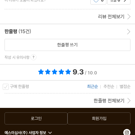
리뷰 전체보기
한줄평
(15건)
한줄평 이동
한줄평 쓰기
작성 시 유의사항
9.3
총 평점 9.3점
/ 10.0
구매 한줄평
최근순
추천순
별점순
한줄평 전체보기
로그인
회원가입
예스이십사(주) 사업자 정보