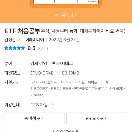
공유하기
ETF 처음공부
주식, 채권부터 통화, 대체투자까지 바로 써먹는
김성일
저
이레미디어
2022년 6월 27일
9.5
리뷰 총점
(37건)
분야
경제 경영
>
투자/재테크
파일정보
EPUB(DRM)
188.19MB
지원기기
크레마
PC(윈도우 - 4K 모니터 미지원)
아이폰
아이패드
안드로이드폰
안드로이드패드
전자책단말기(저사양 기기 사용 불가)
PC(Mac)
이용안내
TTS 가능
종이책 구매
eBook 구매
시리즈 알림신청