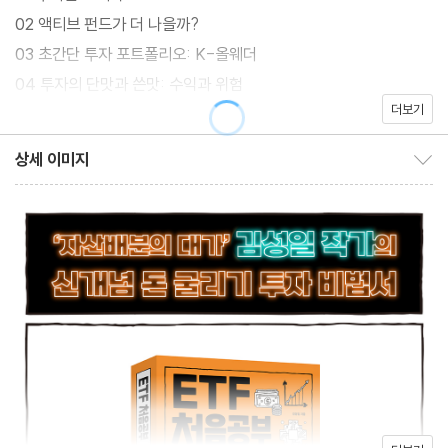
실질적으로 거의 모든 자산군에 투자할 수 있다는 데 있다. 게다가
02 액티브 펀드가 더 나을까?
적은 자금으로도 투자가 가능하다. 만약 여기에 안정성까지 덧붙인
03 초간단 투자 포트폴리오: K-올웨더
다면 더할 나위 없을 것이다.
04 투자의 단맛과 쓴맛: 수익과 위험
더보기
05 최적의 투자 비율을 찾으려면
상세 이미지
상세 이미지 보이기/감추기
2장 ETF 따라 투자
그런 점에서 이 책은 주목할 만하다. 특히 주목할 부분은 K-올웨더
로, 레이 달리오가 창업한 브리지워터에서 운용하는 펀드를 한국식
3장 ETF 기초 학습
으로 변형한 것이다. 올웨더란 모든 계절을 잘 견딜 수 있는 포트폴
01 ETF 초간단 이해하기
리오를 말한다. 저자는 ETF로 언제든 수익을 낼 수 있는 투자 포트
02 ETF 시장 소개
폴리오는 물론이고 ETF별 수익률을 낱낱이 공개하며 초보자로 하
03 ETF의 장점
여금 보다 안전한 투자를 할 수 있게끔 도와준다. 단적으로 책에 나
열된 수익률만 보고도 투자가 가능하다.
4장 ETF 심화 학습
01 ETF의 분배금과 배당소득세
02 ETF에 투자할 때 알아두면 좋은 것