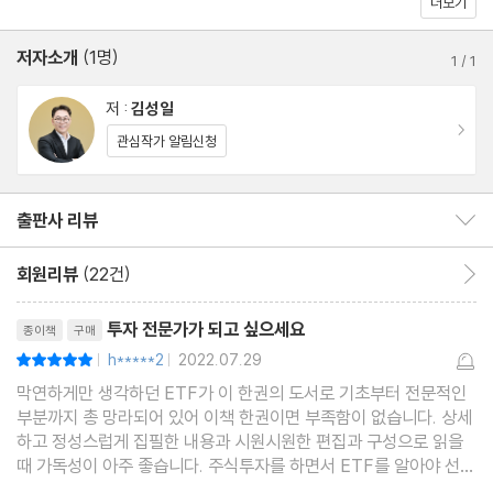
더보기
03 ETF의 투자 위험
이 책은 ETF 투자를 처음 시작하는 초보뿐만 아니라 수많은 ETF
저자소개
(1명)
1
/
1
중 어떤 것을 골라야 하는지 갈피를 잡지 못하는 중급 이상의 투자자
5장 복잡하지만 궁금했던 개념들
저 :
김성일
들에게도 훌륭한 가이드가 되어줄 것이다. 그리고 분명 읽는 것만으
01 PR, TR, NTR 비교
이동
관심작가 알림신청
로도 그 누구보다 전문가가 되어 있을 것이다.
02 선물과 선물 거래 이해하기
03 합성 ETF 이해하기
출판사 리뷰
출판사 리뷰 보이기/감추기
04 액티브 ETF 이해하기
05 환노출과 환헤지 이해하기
회원리뷰
(22건)
회원리뷰 이동
리뷰제목
6장 주요 ETF 소개 및 분석
투자 전문가가 되고 싶으세요
종이책
구매
01 기초지수의 이해
h*****2
2022.07.29
평점10점
|
|
02 선진국 주식 ETF
막연하게만 생각하던 ETF가 이 한권의 도서로 기초부터 전문적인
부분까지 총 망라되어 있어 이책 한권이면 부족함이 없습니다. 상세
03 신흥국 주식 ETF
하고 정성스럽게 집필한 내용과 시원시원한 편집과 구성으로 읽을
04 선진국 채권 ETF
때 가독성이 아주 좋습니다. 주식투자를 하면서 ETF를 알아야 선택
의 폭이 넗어짐을 이 책을 통해 디테일하게 배울수 있었습니다. 또
05 신흥국 채권 ETF