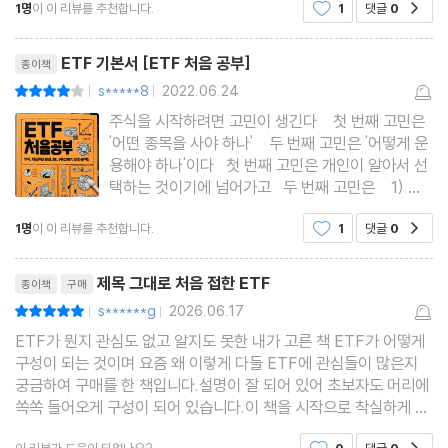
1명
이 이 리뷰를 추천합니다.
1
댓글
0
공감
할 수 있겠습니다. 저도 ETF에 대한 공부도 좀 해
13 글로벌 섹터
왔고 ETF에 투자를 하고 있지만 이 책을 읽으면서
리뷰제목
ETF 설정방법, 종류
14 글로벌 테마
ETF 기본서 [ETF 처음 공부]
종이책
15 중국 섹터형
s*****8
2022.06.24
평점8점
|
|
16 중국 테마형
주식을 시작하려면 고민이 생긴다 첫 번째 고민은
'어떤 종목을 사야 하나' 두 번째 고민은 '어떻게 운
17 유럽 팩터형
용해야 하나'이다 첫 번째 고민은 개인이 알아서 선
18 일본 섹터형
택하는 것이기에 넘어가고 두 번째 고민은 1) 개
인투자 : 주식을 본인이 직접 투자 2) 펀드를 해야
19 레버리지와 인버스
1명
이 이 리뷰를 추천합니다.
1
댓글
0
공감
하나 3) ETF를 해야 하나 세 가지 모두 장단점이
있다 1) 개인투자 내가 공부해
리뷰제목
후기 투자는 험난한 바다를 항해하는 것입니다
제목 그대로 처음 접한 ETF
종이책
구매
s******g
2026.06.17
평점10점
|
|
ETF가 뭔지 관심도 없고 알지도 못한 내가 고른 책 ETF가 어떻게
구성이 되는 것이며 요즘 왜 이렇게 다들 ETF에 관심들이 많은지
궁금하여 구매를 한 책입니다.설명이 잘 되어 있어 초보자도 머리에
쏙쏙 들어오게 구성이 되어 있습니다.이 책을 시작으로 착실하게 E
TF 투자해 보겠습니다.
이 리뷰가 도움이 되었나요?
0
댓글
0
공감