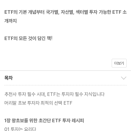
ETF의 기본 개념부터 국가별, 자산별, 섹터별 투자 가능한 ETF 소
개까지
ETF의 모든 것이 담긴 책!
더보기
《ETF 처음공부》는 ‘자산배분의 대가’로 불리는 김성일 작가의 신
목차
목차 보이기/감추기
작으로 ETF의 기본 개념과 용어 설명은 물론이고 국가별?자산별?
섹터별 투자 가능한 ETF들과 투자성과까지 조사한 책이다.
추천사 투자 필수 시대, ETF는 투자자 필수 지식입니다
머리말 초보 투자자 최적의 선택 ETF
1장 왕초보를 위한 초간단 ETF 투자 레시피
ETF의 가장 큰 장점은 주식, 채권, 부동산, 상품, 통화, 해외 투자 등
01 투자는 요리다