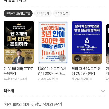
이 상품의 태그
#마르지않는현금흐름
#ETF투자
#투자전략
단 3개의 미국 ETF로
1,000만 원으로 3년
달러 자산 1억으로 평
당
은퇴하라
안에 300만 원 월배
생 월급 완성하라
자
당 만들기
김지훈(포메뽀꼬) 저
인생업(임승현) 저
채부심(채상욱) 저
김
책소개
책소개 보이기/감추기
‘자산배분의 대가’ 김성일 작가의 신작!