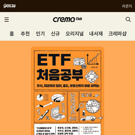
라운지
홈
추천
인기
신규
오리지널
내서재
크레마샵