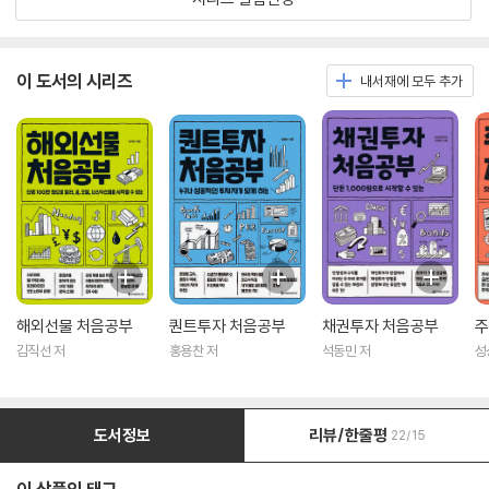
이 도서의 시리즈
내서재에 모두 추가
해외선물 처음공부
퀀트투자 처음공부
채권투자 처음공부
주
김직선 저
홍용찬 저
석동민 저
성
도서정보
리뷰/한줄평
22/15