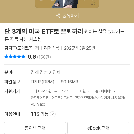
공유하기
단 3개의 미국 ETF로 은퇴하라
원하는 삶을 앞당기는
돈 자동 사냥 시스템
김지훈(포메뽀꼬)
저
리더스북
2025년 3월 25일
9.6
리뷰 총점
(150건)
분야
경제 경영
>
경제
파일정보
EPUB(DRM)
80.16MB
지원기기
크레마
PC(윈도우 - 4K 모니터 미지원)
아이폰
아이패드
안드로이드폰
안드로이드패드
전자책단말기(저사양 기기 사용 불가)
PC(Mac)
이용안내
TTS 가능
종이책 구매
eBook 구매