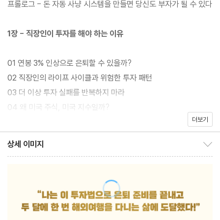
프롤로그 - 돈 자동 사냥 시스템을 만들면 당신도 부자가 될 수 있다
슈퍼개미 ‘포메뽀꼬’의 첫 책이 드디어 출간되었다. 직장 생활 틈틈
이 주식을 공부하기 시작해 자산 0원에서 34억 원, 거기에 매월 40
1장 - 직장인이 투자를 해야 하는 이유
0만 원의 마르지 않는 현금흐름까지 완성한 그의 투자 비결을 한 권
에 담았다.
01 연봉 3% 인상으로 은퇴할 수 있을까?
02 직장인의 라이프 사이클과 위험한 투자 패턴
그는 복잡하고 시간이 많이 드는 투자법은 직장인에게는 맞지 않다
03 더 이상 투자 실패를 반복하지 마라
고 말하며, “게으르게 투자하고 확실하게 부자 되는 방법”을 설명한
04 왜 미국 주식, 미국 지수일까?
다. 그가 찾아낸 정답은 ‘단 3개의 미국 ETF 투자법’이다. S&P50
더보기
05 ‘그때 살걸’ ‘그때 팔걸’ 후회하지 않는 투자법
0 ETF로 미국 경제 성장에 따른 꾸준한 자산 증가를 추구하며, 기
06 개별 종목이 아닌 ETF에 투자해야 하는 이유
상세 이미지
술주 중심의 QQQ로 추가적인 고성장을 노리고, 여기에 SCHD를
상세 이미지 보이기/감추기
07 투자에 앞서 정비해야 할 3가지 마인드셋
더해 안정적인 배당 수익을 확보해두는 전략이다. 이렇게 단 3개의
ETF로 각 투자의 단점을 보완하고 장점을 극대화하는 방식을 통해
2장 - 은퇴 계획은 이렇게 세워라
저자는 불과 5년 만에 자산을 400% 성장시키고 은퇴 준비까지 끝
낼 수 있었다.
01 나만의 경제적 자유 기준을 세워라