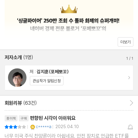
02 은퇴자금이 결코 마르지 않는 4% 인출률의 과학
이 책은 저자가 그간 치밀하게 설계하고 검증한 바로 이 투자법의 모
03 남들보다 적은 투자금으로 은퇴하는 법
든 것을 담았다. 부족한 시드머니를 마련하는 방법부터 시작해, 현재
04 5가지 자산관리 파이프라인
소득과 형편에 따라 최적의 투자 비중을 배분하는 노하우, 수익을 더
05 단 3개의 미국 ETF로 구축한 나의 트라이앵글 포트폴리오
욱 극대화하는 재투자법과 레버리지 투자법, 연금저축계좌와 IRP계
06 투자의 첫 단계, 시드머니 만드는 법
더보기
좌 100% 활용법, 놓치기 쉬운 절세 방법까지 미국 ETF 투자의 전
과정을 가이드하는 가장 완벽한 투자 로드맵이다. 이 책과 함께 단 3
저자소개
(1명)
3장 - 트라이앵글 포트폴리오 Ⅰ 경제적 자유로 가는 투자의 초석, S
1
/
1
개의 미국 ETF를 시작하는 것만으로 ‘원하는 삶을 앞당기는 돈 자
&P500 ETF
저 :
김지훈(포메뽀꼬)
동 사냥 시스템’을 갖추게 될 것이다.
이동
관심작가 알림신청
01 S&P500에 가장 먼저 투자해야 하는 이유
02 거치식 투자가 좋을까, 적립식 투자가 좋을까?
회원리뷰
(63건)
회원리뷰 이동
03 최악의 타이밍에 매수했더라도 출구는 있다
리뷰제목
04 나의 S&P500 ETF 투자 포트폴리오 대공개
편향된 시각이 이쉬워요
종이책
구매
05 수익 극대화를 위한 엔화 투자법과 레버리지 투자법
YES마니아 : 골드
c*****a
2025.04.10
평점6점
|
|
너무 미국 주식 찬양론이라 아쉽네요. 안전 장치로 언급한 ETF를