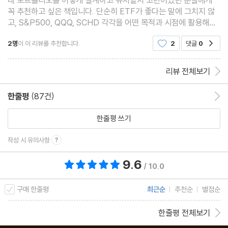
07 미성년 자녀 및 부부 증여에 관한 절세 꿀팁
꼭 추천하고 싶은 책입니다. 단순히 ETF가 좋다는 말에 그치지 않
고, S&P500, QQQ, SCHD 각각을 어떤 목적과 시점에 활용해야
08 미국 지수 투자로 더 많은 수익을 내고 싶다면?
할지 구체적인 전략을 제시합니다. ‘직장인의 자산 곡선’이라는 개념
09 절대 손해 보지 않는 자산 배분 전략
2명
이 이 리뷰를 추천합니다.
2
댓글
0
공감
도 인상 깊었습니다. 자산이 어떻게 흘러가는지를 시각화
10 포메뽀꼬의 매일의 투자 루틴
리뷰 전체보기
에필로그
한줄평
(87건)
한줄평 이동
한줄평 쓰기
작성 시 유의사항
9.6
총 평점 9.6점
/ 10.0
구매 한줄평
최근순
추천순
별점순
한줄평 전체보기