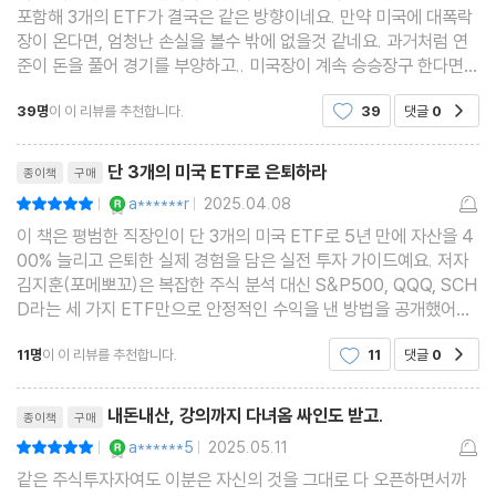
4장 - 트라이앵글 포트폴리오 Ⅱ 자산 증가행 급행열차를 태워줄 Q
포함해 3개의 ETF가 결국은 같은 방향이네요. 만약 미국에 대폭락
장이 온다면, 엄청난 손실을 볼수 밖에 없을것 같네요. 과거처럼 연
QQ
준이 돈을 풀어 경기를 부양하고.. 미국장이 계속 승승장구 한다면
너무나 좋은 전략이겠지만... 그건 아무도 모르지 않을까요? 연평균
01 압도적 성장 가능성 지닌 괴물 같은 ETF, QQQ
39명
이 이 리뷰를 추천합니다.
39
댓글
0
공감
수익률도 너무 강세장인 시기를 기준으로 극단적이
02 은퇴 극약 처방, QQQ로 은퇴하는 법
리뷰제목
단 3개의 미국 ETF로 은퇴하라
종이책
구매
03 나의 QQQ 투자 포트폴리오 대공개
YES마니아 : 로얄
a******r
2025.04.08
평점10점
|
|
04 투자수익 재투자로 자산 늘리는 필승 전략
이 책은 평범한 직장인이 단 3개의 미국 ETF로 5년 만에 자산을 4
05 은퇴 시점과 시장 고점이 맞아떨어지지 않는다면?
00% 늘리고 은퇴한 실제 경험을 담은 실전 투자 가이드예요. 저자
김지훈(포메뽀꼬)은 복잡한 주식 분석 대신 S&P500, QQQ, SCH
D라는 세 가지 ETF만으로 안정적인 수익을 낸 방법을 공개했어요.
5장 - 트라이앵글 포트폴리오 Ⅲ 긴 인생의 보루가 되어줄 제2의
책의 핵심은 "시장을 이기려 하지 말고, 시장을 따라가라"는 거예요.
월급 만들기, SCHD
11명
이 이 리뷰를 추천합니다.
11
댓글
0
공감
S&P500은 미국 대형주 500개에 분산 투자해 안정성을, Q
리뷰제목
01 열심히 주식투자를 했지만 맞이할 수 있는 미래
내돈내산, 강의까지 다녀옴 싸인도 받고.
종이책
구매
02 배당주 투자도 ETF로 하라
YES마니아 : 로얄
a******5
2025.05.11
평점10점
|
|
03 SCHD가 변동성에 강할 수밖에 없는 비결
같은 주식투자자여도 이분은 자신의 것을 그대로 다 오픈하면서까