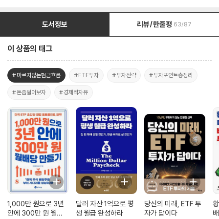
도서정보
리뷰/한줄평
63/87
이 상품의 태그
#마르지않는현금흐름
#ETF투자
#투자전략
#투자포인트총정리
#돈좀벌어보자
#경제적자유
1,000만 원으로 3년
달러 자산 1억으로 평
당신의 미래, ETF 투
황
안에 300만 원 월배
생 월급 완성하라
자가 답이다
배