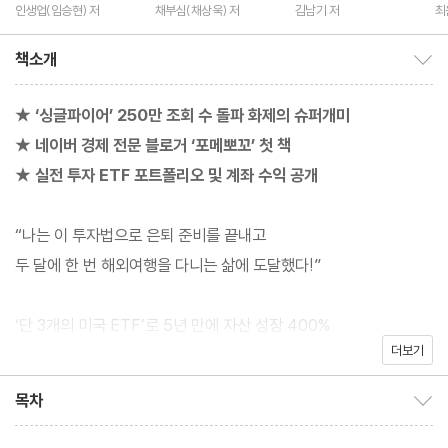
당 만들기
인생업(임승현) 저
채부심(채상욱) 저
김남기 저
최
책소개
책소개 보이기/감추기
★ ‘싱글파이어’ 250만 조회 수 돌파 화제의 슈퍼개미
★ 네이버 경제 전문 블로거 ‘포메뽀꼬’ 첫 책
★ 실전 투자 ETF 포트폴리오 및 계좌 수익 공개
“나는 이 투자법으로 은퇴 준비를 끝내고
두 달에 한 번 해외여행을 다니는 삶에 도달했다!”
‘단 3개의 미국 ETF’로 5년 만에 자산 성장 400%
더보기
경제적 자유를 꿈꾸는 직장인을 위한 ETF 투자의 정석!
목차
목차 보이기/감추기
평범한 직장인 투자자이자 네이버 경제 전문 블로거로서, 유튜브 ‘싱
글파이어’에 출연해 최단기간에 조회 수 250만 회를 돌파한 화제의