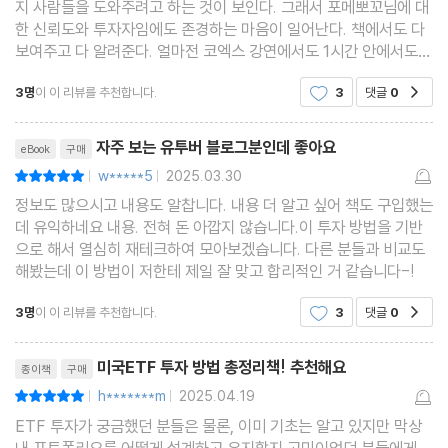
지 사람들을 도와주려고 하는 것이 보인다. 그래서 포메뽀꼬님에 대
04 나의 SCHD, 배당주 투자 포트폴리오 대공개
한 신뢰도와 투자자임에도 존경하는 마음이 일어난다. 책에서도 다
05 SCHD로 은퇴하려면 얼마나 있어야 할까?
보여주고 다 알려준다. 얼마전 코엑스 강연에서도 1시간 안에서도
많은걸 알려주려고, 솔직하게 이야기해주셔서 참 좋았다책을 펴놓
06 2030세대와 4050세대의 배당투자는 달라야 한다
3명
이 이 리뷰를 추천합니다.
3
댓글
0
공감
고 하나하나 맞춰가면서 내 포트폴리오도 점검하고,
07 실패로 끝난 고배당투자가 남긴 교훈
리뷰제목
08 배당금을 2배, 3배로 늘리는 가장 쉬운 방법
자주 보는 유투버 블로그분인데 좋아요
eBook
구매
09 종합금융소득세에 맞게 포트폴리오 리밸런싱하기
w*****5
2025.03.30
평점10점
|
|
정보도 많으시고 내용도 알찹니다. 내용 더 알고 싶어 책도 구입했는
6장 - 당신의 투자를 구해줄 가장 중요한 10가지 기본 지식
데 유익하네요 내용. 전혀 돈 아깝지 않습니다.이 투자 방법을 기반
으로 해서 열심히 재테크하여 모아보겠습니다. 다른 분들과 비교도
해봤는데 이 방법이 저한테 제일 잘 맞고 합리적인 거 같습니다-!
01 초보자를 위한 ETF 고르는 법
02 연금저축계좌와 IRP계좌 100% 활용법
3명
이 이 리뷰를 추천합니다.
3
댓글
0
공감
03 연금계좌 2개로 세금 아끼는 법
리뷰제목
미국ETF 투자 방법 총정리책! 추천해요
종이책
구매
04 환율과 주식의 상관관계 이해하기
h*******m
2025.04.19
평점10점
|
|
05 내 집 마련 계획 중인 2030 신혼부부의 재테크 방법
ETF 투자가 궁금했던 분들은 물론, 이미 기초는 알고 있지만 막상
06 대출 상환이냐, 주식투자냐? 둘 다 잡는 황금 비율
내 포트폴리오를 어떻게 설계하고 유지할지 고민이었던 분들에게