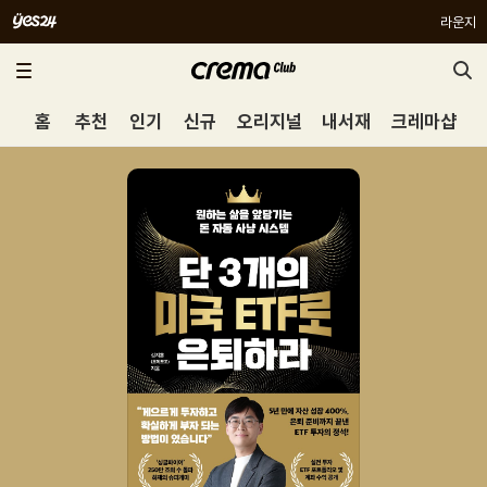
라운지
홈
추천
인기
신규
오리지널
내서재
크레마샵