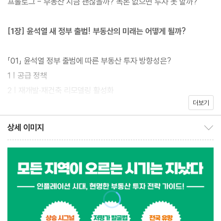
프롤로그 - 부동산 지금 괜찮을까? 목돈 없으면 투자 못 할까?
저자는 그에 맞게 상승 조건과 하락 조건을 명확하게 기술하고, 매수
타이밍과 매도 타이밍을 잡는 방법을 데이터화해서 나타낸다. 이 책
[1장] 윤석열 새 정부 출범! 부동산의 미래는 어떻게 될까?
에 나와 있는, 누구나 사용할 수 있는 데이터들은 전국의 해당 지역
의 아파트의 추세를 분명하게 보여준다. 따라서 이 책만 읽어도 “그
「01」 윤석열 정부 출범에 따른 부동산 투자 방향성은?
래서 어디 투자해야 해?”, “언제 사고팔아야 해?”라는 물음에 대해
1 | 공급 정책
스스로 답하는 게 가능하다. 부동산 전문가 수준의 능력을 가지고 싶
2 | 재개발·재건축 리모델링 활성화
다면 이 책을 읽어라! 이 책이 그 길을 열어줄 것이다.
더보기
3 | 1기 신도시 재정비
4 | 저층 단독·다가구 주택 정비 활성화
상세 이미지
상세 이미지 보이기/감추기
5 | 주택임대시장 정상화 및 민간 임대주택 활성화
6 | 부동산 세제 정상화
7 | 주택 대출 규제 완화
8 | 외국인 투기성 주택 거래 규제
9 | 교통 호재
10 | 고가 및 저가 시장에서 중위가 시장으로