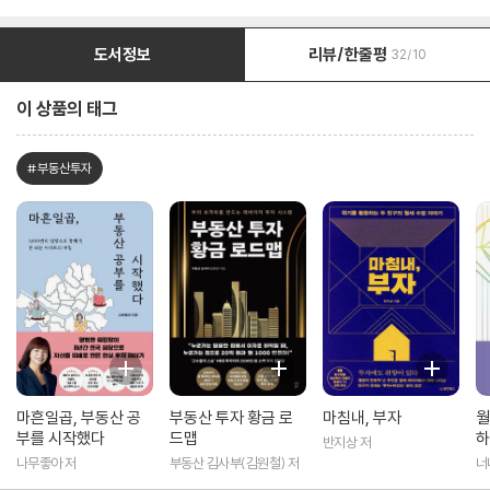
도서정보
리뷰/한줄평
32/10
이 상품의 태그
#부동산투자
마흔일곱, 부동산 공
부동산 투자 황금 로
마침내, 부자
월
부를 시작했다
드맵
하
반지상 저
보
나무좋아 저
부동산 김사부(김원철) 저
너