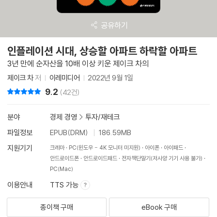
공유하기
인플레이션 시대, 상승할 아파트 하락할 아파트
3년 만에 순자산을 10배 이상 키운 제이크 차의
제이크 차
저
이레미디어
2022년 9월 1일
9.2
리뷰 총점
(42건)
분야
경제 경영
>
투자/재테크
파일정보
EPUB(DRM)
186.59MB
지원기기
크레마
PC(윈도우 - 4K 모니터 미지원)
아이폰
아이패드
안드로이드폰
안드로이드패드
전자책단말기(저사양 기기 사용 불가)
PC(Mac)
이용안내
TTS 가능
종이책 구매
eBook 구매