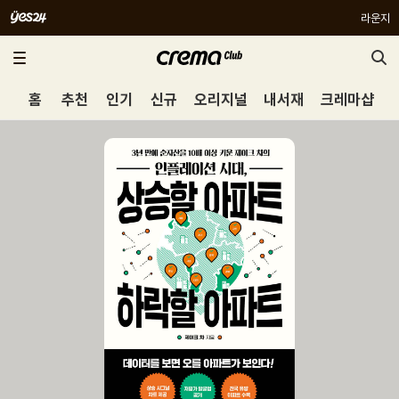
라운지
홈
추천
인기
신규
오리지널
내서재
크레마샵