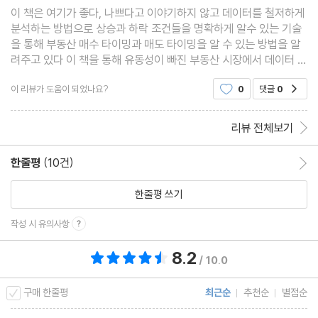
「02」 추세 추종 vs. 가치투자? 내 전략에 따른 선택
이 책은 여기가 좋다, 나쁘다고 이야기하지 않고 데이터를 철저하게
분석하는 방법으로 상승과 하락 조건들을 명확하게 알수 있는 기술
「03」 매수우위지수
을 통해 부동산 매수 타이밍과 매도 타이밍을 알 수 있는 방법을 알
1 | 전국
려주고 있다 이 책을 통해 유동성이 빠진 부동산 시장에서 데이터 분
2 | 서울
석을 통해 객관적인 시각을 가질수 있을 것이다 최근 부동산 관련 불
이 리뷰가 도움이 되었나요?
0
댓글
0
공감
안감을 조성하는 유튜브 영상도 많고 안좋은
3 | 강북
4 | 강남
리뷰 전체보기
5 | 경기도
6 | 인천광역시
한줄평
(10건)
한줄평 이동
7 | 기타 지방
한줄평 쓰기
8 | 충청북도
9 | 충청남도
작성 시 유의사항
10 | 전라북도
8.2
총 평점 8.2점
/ 10.0
11 | 전라남도
12 | 경상북도
구매 한줄평
최근순
추천순
별점순
13 | 경상남도