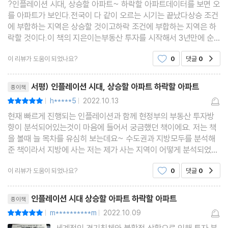
5 | 경상북도
?인플레이션 시대, 상승할 아파트~ 하락할 아파트데이터를 보면 오
를 아파트가 보인다.전국이 다 같이 오르는 시기는 끝났다상승 조건
6 | 광주광역시
에 부합하는 지역은 상승할 것이고하락 조건에 부합하는 지역은 하
7 | 대구광역시
락할 것이다.이 책의 지은이는부동산 투자를 시작해서 3년만에 순
자산을 10배이상 키우고, 부동산 데이터로 매수 타이밍과 매도 타이
8 | 대전광역시
이 리뷰가 도움이 되었나요?
0
댓글
0
공감
밍을 기가막히게 잡아낸다는 평가를 받았다고 합니다
9 | 부산광역시
리뷰제목
10 | 서울특별시
서평) 인플레이션 시대, 상승할 아파트 하락할 아파트
종이책
11 | 세종특별자치시
h*****5
2022.10.13
평점10점
|
|
12 | 울산광역시
현재 빠르게 진행되는 인플레이션과 함께 현정부의 부동산 투자방
13 | 인천광역시
향이 분석되어있는것이 마음에 들어서 궁금했던 책이에요. 저는 책
을 볼때 늘 목차를 유심히 보는데요~ 수도권과 지방모두를 분석해
14 | 전라남도
준 책이라서 지방에 사는 저는 제가 사는 지역이 어떻게 분석되었을
15 | 전라북도
지 기대되었어요. 3년만에 순자산 10배 이상 키운 저자의 감각과 노
이 리뷰가 도움이 되었나요?
0
댓글
0
16 | 제주특별자치도
공감
력이 대단합니다! 저도 그리 될수있길 바라며 오
17 | 충청남도
리뷰제목
인플레이션 시대 상승할 아파트 하락할 아파트
종이책
18 | 충청북도
m**********m
2022.10.09
평점10점
|
|
「02」 빅데이터 차트로 보는 매매지수가 오를 수 있는 시크릿 조건
세계적인 경기침체와 불황적 상황으로 인해 투자 분