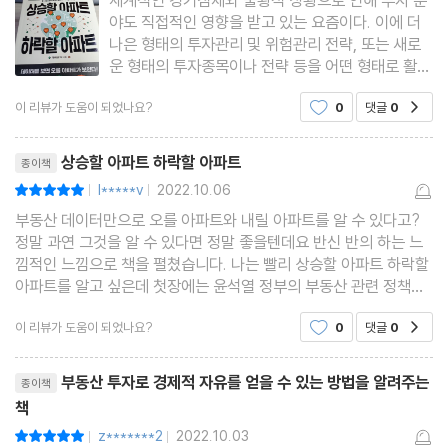
1 | 서울특별시
야도 직접적인 영향을 받고 있는 요즘이다. 이에 더
2 | 경기도, 인천광역시
나은 형태의 투자관리 및 위험관리 전략, 또는 새로
운 형태의 투자종목이나 전략 등을 어떤 형태로 활용
3 | 경상남도 창원시
해 나가야 하는지, 이 책은 부동산 시장을 바탕으로
4 | 전라북도 전주시
이 리뷰가 도움이 되었나요?
0
댓글
0
공감
조명하며 실무에서 활용 가능한 투자정보와 관리법
5 | 충청북도 청주시, 충청남도 천안시
에 대해 자세히 조언하고 있다. ＜인플레이션 시대
리뷰제목
6 | 대전광역시, 대구광역시
상승할 아파트 하락할 아파트
종이책
7 | 부산광역시
l*****v
2022.10.06
평점10점
|
|
8 | 경상북도 포항시
부동산 데이터만으로 오를 아파트와 내릴 아파트를 알 수 있다고?
정말 과연 그것을 알 수 있다면 정말 좋을텐데요 반신 반의 하는 느
낌적인 느낌으로 책을 펼쳤습니다. 나는 빨리 상승할 아파트 하락할
「03」 앞으로 3년, 수급과 매매·전세 차트가 말해주는 미래 투자 유
아파트를 알고 싶은데 첫장에는 윤석열 정부의 부동산 관련 정책들
에 대해서 설명해주고 싶습니다. 근데 눈에 잘 들어오진 않습니다.
망 지역
이 리뷰가 도움이 되었나요?
0
댓글
0
공감
마음이 급하기 때문인데요 그래도
리뷰제목
[3장] 부동산 투자, 매수 타이밍은 어떻게 잡을까?
부동산 투자로 경제적 자유를 얻을 수 있는 방법을 알려주는
종이책
책
「01」 심리와 거래량으로 보는 투자 타이밍
z*******2
2022.10.03
평점10점
|
|