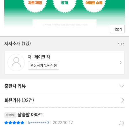
「02」 무주택자는 정부를 믿고 무작정 기다려야 할까?
「03」 1주택자의 현명한 투자 방법은 무엇일까?
「04」 다주택자는 어떤 전략을 취해야 할까?
「05」 부동산 하락장은 언제 올까?
더보기
「06」 한국의 집값은 전 세계와 비교했을 때 싼가, 비싼가?
저자소개
(1명)
1
/
1
[2장] 차트로 보는 공급에 따른 매매지수와 전세지수 그리고 시크
저 :
제이크 차
릿 상승 조건
이동
관심작가 알림신청
「01」 전국 흐름을 한눈에 볼 수 있는 공급에 따른 매매지수와 전세
출판사 리뷰
출판사 리뷰 보이기/감추기
지수 동향
1 | 전국적인 추세
회원리뷰
(32건)
회원리뷰 이동
2 | 강원도
리뷰제목
3 | 경기도
상승할 아파트.
종이책
4 | 경상남도
k********0
2022.10.17
평점10점
|
|