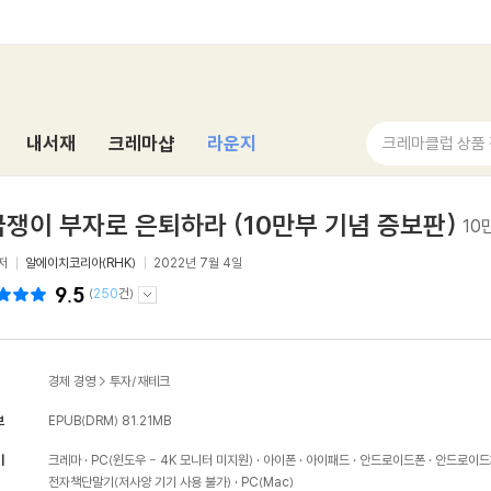
내서재
크레마샵
라운지
크레마클럽 상품
쟁이 부자로 은퇴하라 (10만부 기념 증보판)
10
저
알에이치코리아(RHK)
2022년 7월 4일
9.5
(
250
건)
경제 경영
>
투자/재테크
보
EPUB(DRM)
81.21MB
기
크레마
PC(윈도우 - 4K 모니터 미지원)
아이폰
아이패드
안드로이드폰
안드로이드
전자책단말기(저사양 기기 사용 불가)
PC(Mac)