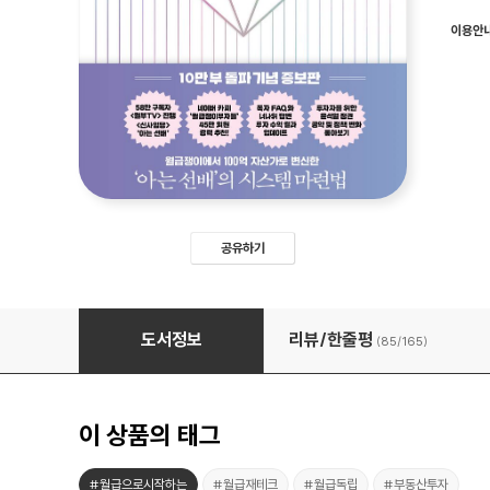
이용안
공유하기
월급쟁이 부자로 은퇴하라 (10만부 기념 증보판)
도서정보
리뷰/한줄평
(85/
165
)
이 상품의 태그
#월급으로시작하는
#월급재테크
#월급독립
#부동산투자