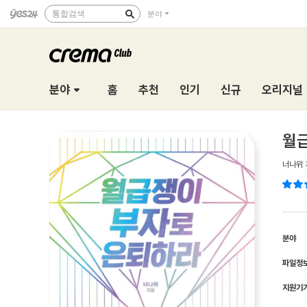
통합검색
분야
분야
홈
추천
인기
신규
오리지널
월급
너나위
분야
파일정
지원기