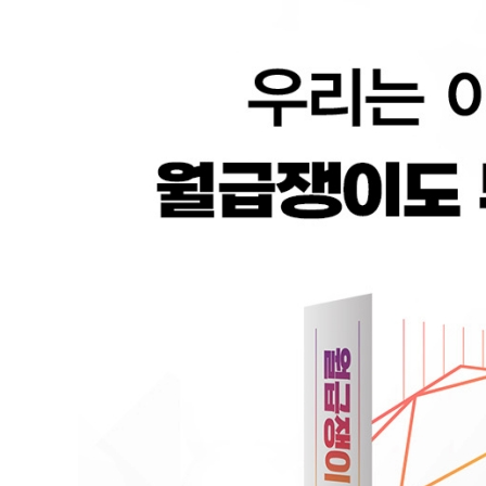
: 의왕시 25평 아파트
02 저평가 아파트에서 얻은 1억 2,000만 원
: 분당 21평 아파트
03 수익률 440%, 아는 지역을 늘린 대가
: 수지 32평 아파트
04 3,000만 원으로 구한 역세권 대단지 초품아
: 평촌 21평 아파트
| CONCEPT | 4장_성공 투자를 위한 필수 지식
01 돈이 없다는 당신을 위한 종잣돈 마련법
02 직장인에게 꼭 맞는 시세차익형 투자
03 절대로 돈을 잃지 않는 투자법
04 용돈 몇 푼 벌 것인가, 인생을 바꿀 것인가?
05 인생을 바꾸는 시스템 투자의 원리
06 위기가 나만 피해갈 거라는 착각은 버려라