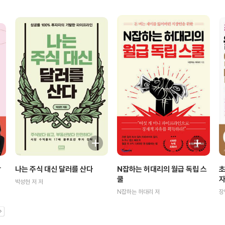
나는 주식 대신 달러를 산다
초
합
N잡하는 허대리의 월급 독립 스
자
쿨
박성현 저 저
장
N잡하는 허대리 저