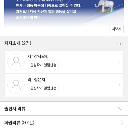
관계는 디테일에 달려 있다
선을 넘지 않으려면 어떻게 말조심을 해야 하는지, 직장에서 나를 보
관용과 방임 사이
호하기 위한 선 긋는 법이나 지키는 법, 그리고 직장 상사와의 적절
호의가 계속되면 권리인 줄 안다
한 안전거리는 어느 정도인지, 소중한 사람과의 사랑을 지키기 위해
매사 시시비비를 가리지 마라
더보기
넘어서는 안 될 선은 어떤 것들이 있는지 등을 배울 수 있다. 내가 선
만족이 기쁨과 행복을 준다
을 넘지 않아야 상대방도 선을 넘지 않는다. 많은 독자가 이 책을 통
저자소개
(2명)
1
/
1
해 안전거리와 디테일의 마법을 배워 행복하고 성공하는 인생을 이
Chapter 3. 오래 가는 관계는 안전거리를 지킨다
저 :
장샤오헝
뤄내기 바란다.
이동
관심작가 알림신청
친구라고 함부로 선을 넘지 않는다
깊은 속내는 잘 이야기하지 않는다
역 :
정은지
이동
실의에 빠진 사람에게 해서는 안 되는 것
관심작가 알림신청
과도한 승부욕은 관계를 망친다
상대방이 금기시하는 것을 기억하라
출판사 리뷰
출판사 리뷰 보이기/감추기
관계 맺기는 낚시하듯 느긋하게
열정이 지나치면 부담스럽다
회원리뷰
(97건)
회원리뷰 이동