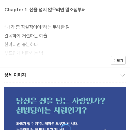
원만한 인간관계는 형성될 수 없다. 이처럼 선을 넘는 사람들은 가정
Chapter 1. 선을 넘지 않으려면 말조심부터
에서건, 직장에서건 동료를 괴롭히고 자신의 일도 망치면서 주변을
지옥으로 만든다.
“내가 좀 직설적이야”라는 무례한 말
완곡하게 거절하는 예술
한마디면 충분하다
부드럽게 비판하는 법
저자는 원만한 인간관계로 성공 가도를 달리는 사람들은 좀처럼 선
더보기
적당한 농담은 분위기를 띄운다
을 넘지 않고 상대방과의 안전거리를 지킨다고 말한다. 그에 더해 목
독단적인 말은 상처를 남긴다
상세 이미지
표를 이루기 위해 필요한 디테일에 집중하고 에너지를 쏟는다는 사
상세 이미지 보이기/감추기
목소리 큰 사람이 과연 이길까?
실을 알려준다. 이 책은 선을 넘지 않고 조화롭게 사는 것이 얼마나
다른 사람의 취향을 비웃지 마라
중요한지 알려준다. 저자는 우리에게 익숙한 영화 장면이나 유명인,
일반인들이 겪은 수많은 실제 사례를 인용해 독자를 깨우친다.
Chapter 2. 사회성 좋은 사람들의 비밀
사람 사이에는 안전거리가 필요하다