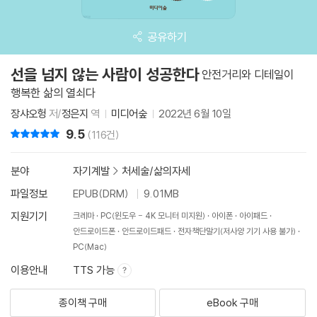
공유하기
선을 넘지 않는 사람이 성공한다
안전거리와 디테일이
행복한 삶의 열쇠다
장샤오헝
저/
정은지
역
미디어숲
2022년 6월 10일
9.5
리뷰 총점
(116건)
분야
자기계발
>
처세술/삶의자세
파일정보
EPUB(DRM)
9.01MB
지원기기
크레마
PC(윈도우 - 4K 모니터 미지원)
아이폰
아이패드
안드로이드폰
안드로이드패드
전자책단말기(저사양 기기 사용 불가)
PC(Mac)
이용안내
TTS 가능
종이책 구매
eBook 구매