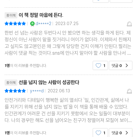
Chapter 5. 나를 지키는 직장 상사와의 거리
리뷰제목
이 책 정말 마음에 든다.
종이책
상사의 체면을 지키는 것
YES마니아 : 로얄
d*****2
2023.07.25
평점10점
|
|
상사와의 관계에서 선을 넘지 않는 법
한번 선 넘는 사람은 두번다시 안 봤으면 하는 생각을 하게 된다. 제
상사를 대하는 마음가짐
정신이 아닌 사람이 말을 짓거리니 어이가 없더라..이제와서 친해지
고 싶지도 않고본인은 왜 그렇게 당당한 건지 이해가 안된다.찔리는
상사의 장점에 주목하고 이용하라
사람이 댓글 적는 것이다.sns에 만나지 말아야 할 사람을 만나서 후
‘직급을 건너뛰는 보고’는 신중히 하라
회된다. 오히려 난 사람을 끊으니까 훨씬 나아진다.이 책을 읽으니까
1명
이 이 리뷰를 추천합니다.
1
댓글
0
공감
훨씬 위안이 된다.나한테만 오로지 잘못이
상사를 넘어서려 하지 마라
유리 멘탈을 위한 직장 생활 비법
리뷰제목
선을 넘지 않는 사람이 성공한다
종이책
직장 내 사회성을 테스트하는 지표, 휴가
y****d
2022.06.13
평점10점
|
|
안전거리와 디테일이 행복한 삶의 열쇠다 '일, 인간관계, 삶에서 나
Chapter 6. 선을 지켜야 사랑도 지킬 수 있다
를 지키기 위해 선을 넘지 않는 법'을 이 책을 통해 배울 수 있었다.
인간관계가 어려운 건 선을 지키기 못함에서 오는 일들이 대부분이
다. 나의 경우만 해도 선을 넘어오는 친구가 정떨어져 모질어 보이지
사랑하는 사람 사이에 존중이 없으면
만 절교한 경우도 더러 있고, 지나고 생각해 보니 내가 상대방에게
불평하며 보내기엔 인생이 짧다
1명
이 이 리뷰를 추천합니다.
1
댓글
0
공감
선을 넘긴 경우도 더러 있었다. 그저 먹는