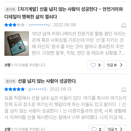
리뷰제목
[자기계발] 선을 넘지 않는 사람이 성공한다 - 안전거리와
종이책
Chapter 4. 직장에서 선을 긋거나 선을 지키는 법
디테일이 행복한 삶의 열쇠다
c********u
2022.06.06
평점6점
|
|
성공은 작은 일에서 시작된다
10년 넘게 커뮤니케이션 전문가로 활동 중인 저자는
동료 사이의 넘지 말아야 할 선
관계 혹은 사회성을 기르는데 이런 '선'을 지키는 것
대체 불가한 인재가 되는 길
에 자신의 '분수'를 아는 것이 얼마나 중요한지 조언
한다. 다양한 말투, 직장, 연인 등 태도와 상황을 7가
내 안의 숨겨진 장점을 발견하라
지 챕터로 다루는 데 읽어보면 솔깃한 내용이 담겼
다른 사람의 잘못을 덮어쓰지 마라
3명
이 이 리뷰를 추천합니다.
3
댓글
0
공감
다. 요즘에는 잘 쓰지 않는 것 같지만 내가 어릴 땐
어른들은 자주 그랬다. 분수도 모르고 까분다, 라거
리뷰제목
나 사람을
선을 넘지 않는 사람이 성공한다.
다른 사람의 영역을 침범하지 마라
종이책
p******0
2022.06.13
평점10점
안전거리를 두는 소통 방식
|
|
요즘 직장에서 선을 넘네 싶은 이들이 있다. 여기를 회사라 여기는지
직장 안에 존재하는 ‘게 효과’
친목 도모 장소로 여기는지 헷갈리게 하는 이들도 있고 말이다.＜선
동료를 자주 도와주지 마라
을 넘지 않는 사람이 성공한다＞는 다른이들과의 관계, 사회 생활에
작은 이익에 현혹되지 마라
서 지켜야할 선을 제시한다는 점에서 너무 유익했다. 나의 지금 태도
들을 점검해보는 시간이 되기도 했다. 분수를 알아라는 말이 얼마
2명
이 이 리뷰를 추천합니다.
2
댓글
1
공감
나 의미있는 말인지 공감했던