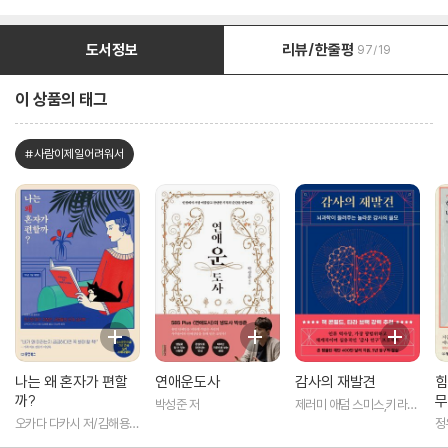
도서정보
리뷰/한줄평
97/19
이 상품의 태그
#사람이제일어려워서
나는 왜 혼자가 편할
연애운도사
감사의 재발견
힘
까?
무
박성준 저
제러미 애덤 스미스,키라
뉴먼,제이슨 마시,대처 켈
오카다 다카시 저/김해용
정
트너 저/손현선 역
역