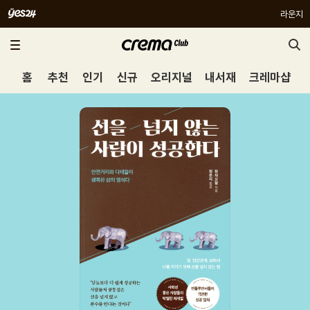
라운지
홈
추천
인기
신규
오리지널
내서재
크레마샵