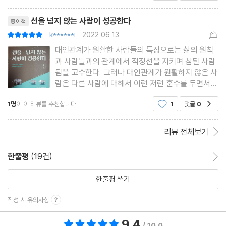
폄하는 치명적인 상처를 남긴다
리뷰제목
명령조는 선을 넘는 대화법
선을 넘지 않는 사람이 성공한다
종이책
k******i
2022.06.13
평점10점
불완전함을 빨리 받아들일수록 행복해진다
|
|
대인관계가 원활한 사람들의 특징으로는 삶의 원칙
사랑하는 사람에게 주는 최고의 선물
과 사람들과의 관계에서 적정선을 지키며 참된 사람
얼마나 사랑하는지 확인하지 마라
됨을 고수한다. 그러나 대인관계가 원활하지 않은 사
람은 다른 사람에 대해서 이런 저런 훈수를 두면서
지나친 참견을 하게 되는 사람이 대부분이다. 상대방
Chapter 7. 내 영역을 지키며 조화롭게 사는 법
1명
이 이 리뷰를 추천합니다.
1
댓글
0
공감
과의 입장차이를 좁히고 만일 차이가 난다고 해도 인
내심을 가지고 남을 말에 대해서 경청하는 자세를 가
맹목적인 비교는 병이다
져서 존중하는 태
리뷰 전체보기
손해를 감수할 줄 아는 사람이 성공한다
한줄평
(19건)
한줄평 이동
포기해야 할 때는 과감히
어떤 관계든 따지려 들지 마라
한줄평 쓰기
스스로 삼가는 삶
작성 시 유의사항
제때 머리를 숙이면 더 넓은 길이 나타난다
자신을 너무 중요하게 여기지 마라
9.4
총 평점 9.4점
/ 10.0