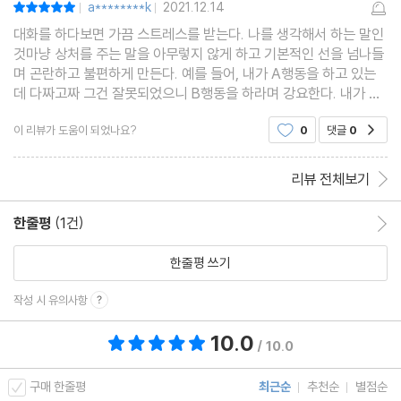
_ 이해가 안 될 때는 질문해라
a********k
2021.12.14
|
|
대화를 하다보면 가끔 스트레스를 받는다. 나를 생각해서 하는 말인
것마냥 상처를 주는 말을 아무렇지 않게 하고 기본적인 선을 넘나들
ㆍ“미안해”라는 말이 이렇게 힘들 줄이야
며 곤란하고 불편하게 만든다. 예를 들어, 내가 A행동을 하고 있는
_ 사과에도 잘 먹히는 공식이 있다
데 다짜고짜 그건 잘못되었으니 B행동을 하라며 강요한다. 내가 A
를 하든 B를 하든 그게 도대체 무슨 상관인가? 그 행동이 상대방을
이 리뷰가 도움이 되었나요?
0
댓글
0
공감
힘들게 한다면 나 또한 바꿔야겠지만 그냥
ㆍ혼자는 외롭고 같이 있긴 어색해
_ 첫만남에 센스 있게 맞장구치기
리뷰 전체보기
ㆍ무엇이든 물어보세요
한줄평
(1건)
한줄평 이동
_ 호감을 부르는 세 가지 질문
한줄평 쓰기
작성 시 유의사항
ㆍ가깝다는 이유로 상처받았을 때
_ 긍정적인 말하기 공식
10.0
총 평점 10.0점
/ 10.0
ㆍ투머치토커가 넘치는 세상
구매 한줄평
최근순
추천순
별점순