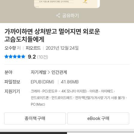
공유하기
가까이하면 상처받고 멀어지면 외로운
고슴도치들에게
오수향
저
피오르드
2021년 12월 24일
9.2
리뷰 총점
(10건)
분야
자기계발
>
인간관계
파일정보
EPUB(DRM)
41.86MB
지원기기
크레마
PC(윈도우 - 4K 모니터 미지원)
아이폰
아이패드
안드로이드폰
안드로이드패드
전자책단말기(저사양 기기 사용 불가)
PC(Mac)
종이책 구매
eBook 구매