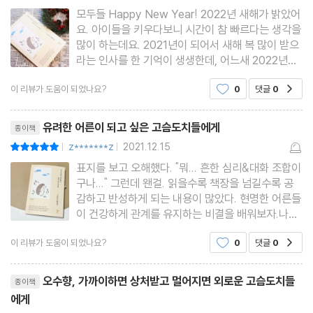
_ 완벽해 보이려고 노력하지 않기
모두들 Happy New Year! 2022년 새해가 밝았어
요. 아이들을 키우다보니 시간이 참 빠르다는 생각을
많이 하는데요. 2021년이 되어서 새해 복 많이 받으
ㆍ상처받은 마음을 토닥여주기
라는 인사를 한 기억이 생생한데, 어느새 2022년입
_ 조언보다 중요한 공감하기
니다. 2021년이 처음 시작된 날 저는 이때정도면 우
이 리뷰가 도움이 되었나요?
0
댓글
0
공감
리를 괴롭힌 코로나19에서 해방될 수 있지 않을까라
는 생각을 하였는데요. 아직도 이렇게도 치열하고 때
ㆍ내가 가장 듣고 싶었던 말, “잘했어”
리뷰제목
로는 고독하게
유려한 어른이 되고 싶은 고슴도치들에게
종이책
_ 타인이 아닌 나에게 인정받기
z*******z
2021.12.15
평점10점
|
|
표지를 보고 오해했다. "뭐... 흔한 심리&대화 조합이
구나..." 그런데 왠걸. 읽을수록 책장을 넘길수록 공
3장 살면서 온기가 필요한 순간은 온다
감하고 반성하게 되는 내용이 많았다. 현명한 어른들
이 건강하게 관계를 유지하는 비결을 배워보자.나이
를 먹을수록 나의 허물을 덮어줄만큼 막역한 벗이 줄
ㆍ실수로 잘못 말하면 어떡하지?
이 리뷰가 도움이 되었나요?
0
댓글
0
공감
어들고 상부상조를 위해 유지되는 관계가 많아진다.
_ 말하기도 연습이 필요하다
직장에선 업무 관련해서 도움이 되는 사람들과 좋은
리뷰제목
관계를 유지하기
오수향, 가까이하면 상처받고 멀어지면 외로운 고슴도치들
종이책
ㆍ무슨 말인지 모르겠어
에게
평점10점