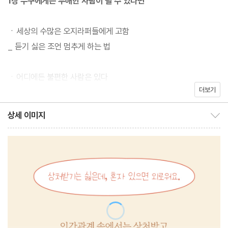
1장 누구에게든 무해한 사람이 될 수 있다면
그런데 많은 사람들이 쉽게 선을 넘는다. 명절마다 빠지지 않는 잔소
ㆍ세상의 수많은 오지라퍼들에게 고함
리들, 시도 때도 없이 불평불만만 늘어놓는 직장 동료, 본인 이야기
_ 듣기 싫은 조언 멈추게 하는 법
하느라 바빠 내 말은 듣는 둥 마는 둥 하는 친구들…. 가족, 직장, 친
구로 둘러싸인 인간관계 속에서 어디를 가도 나를 침범하고 상처 입
ㆍ어디에든 불편한 사람은 있다
히는 말들이 흘러넘친다. 미안하다는 사과를 받아도, 마음 한구석에
더보기
_ 최소한의 예의를 지키는 법
자그맣게 자리 잡은 생채기는 도통 나을 생각이 없다. 밤마다 문득
상세 이미지
그때 그 말이 떠올라 상처가 덧나고, 아무렇지 않게 대하는 그 사람
상세 이미지 보이기/감추기
ㆍ그게 너의 인생 최대 업적이니?
과 마주칠 때마다 딱지 앉은 상처에 핏방울이 맺힌다. 도대체 말로
_ 잘난 ‘척’하는 사람 상대하는 법
다친 마음은 어떻게 해야 나을 수 있을까? 처음부터 마음에 상처 입
지 않을 방법은 없을까? 인간관계가 힘들지 않을 방법이 『가까이하
ㆍ낮말은 카카오톡이 듣고 밤말은 인스타가 듣는다
면 상처받고 멀어지면 외로운 고슴도치들에게』에 담겨 있다.
_ 험담하는 자리 피하는 법
ㆍ친구에게 열등감을 느낄 때