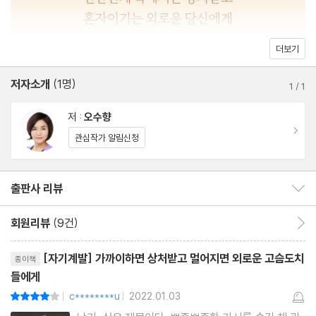
_ ‘나’에게만 있는 것을 찾는 법
ㆍ“너 때문이야”로 숨기고 싶은 마음
더보기
_ 아무것도 달라지지 않는 ‘남 탓’ 그만두는 법
저자소개
(1명)
1
/
1
ㆍ힘들고 지칠 때만 나를 찾는 사람들
저 :
오수향
_ 감정 쓰레기통에서 벗어나는 법
이동
관심작가 알림신청
ㆍ몰라도 아는 척, 없어도 있는 척하는 ‘척척’박사들
출판사 리뷰
출판사 리뷰 보이기/감추기
_ 나를 괴롭히는 참견 막는 법
회원리뷰
(9건)
회원리뷰 이동
리뷰제목
2장 잊으려 하면 할수록 떠오르는 그때 그 말
[자기계발] 가까이하면 상처받고 멀어지면 외로운 고슴도치
종이책
들에​게
c********u
2022.01.03
평점8점
ㆍ정말 어디서부터 어긋난 건지 모르겠어
|
|