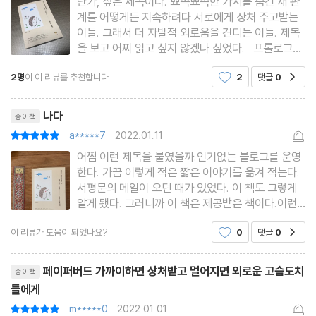
난가, 싶은 제목이다. 뾰족뾰족한 가시를 숨긴 채 관
_ 살면서 가장 많이 하는 말실수 줄이기
계를 어떻게든 지속하려다 서로에게 상처 주고받는
이들. 그래서 더 자발적 외로움을 견디는 이들. 제목
ㆍ머릿속이 새하얘지는 ‘침묵’의 순간
을 보고 어찌 읽고 싶지 않겠나 싶었다. 프롤로그에
디지털 시대, 접속만으로도 쉽게 만날 수 있지만 정
_ 하면 할수록 꼬이는 말 풀기
2명
이 이 리뷰를 추천합니다.
2
댓글
0
공감
작 만남이 그리운 시대, 라는 그래서 만남이 더 어려
운 시대라는 의미가 담긴 저자의 말에 공감한다. 서
리뷰제목
ㆍ나도 말을 잘하고 싶다
로 각자의 취
나다
종이책
_ 말하기보다 중요한 3초 침묵하기
a*****7
2022.01.11
평점10점
|
|
어쩜 이런 제목을 붙였을까.인기없는 블로그를 운영
한다. 가끔 이렇게 적은 짧은 이야기를 옮겨 적는다.
ㆍ건조한 분위기를 촉촉하게!
서평문의 메일이 오던 때가 있었다. 이 책도 그렇게
_ 위트 있는 사람 되기
알게 됐다. 그러니까 이 책은 제공받은 책이다.이런
제목이라니![가까이하면 상처받고 멀어지면 외로운
이 리뷰가 도움이 되었나요?
0
댓글
0
공감
고슴도치들에게]제목이 좋아서 읽어보고 싶다고 했
ㆍ말보다 마음을 들어주는 사람
다. 그 제목이 나같다고 생각했다. 그런데 제목만 내
_ 그냥 듣는 것이 아닌 귀 기울여 듣기
리뷰제목
가 아니다. 책속에서
페이퍼버드 가까이하면 상처받고 멀어지면 외로운 고슴도치
종이책
들에게
ㆍ남들보다 ‘잘’ 해야 한다는 생각
m*****0
2022.01.01
평점10점
|
|