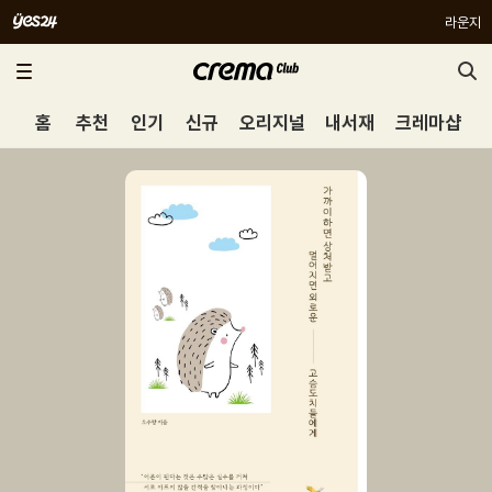
라운지
홈
추천
인기
신규
오리지널
내서재
크레마샵