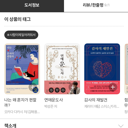
도서정보
리뷰/한줄평
9/1
이 상품의 태그
#사람이제일어려워서
나는 왜 혼자가 편할
연애운도사
감사의 재발견
힘
까?
무
박성준 저
제러미 애덤 스미스,키라
뉴먼,제이슨 마시,대처 켈
오카다 다카시 저/김해용
정
트너 저/손현선 역
역
책소개
책소개 보이기/감추기