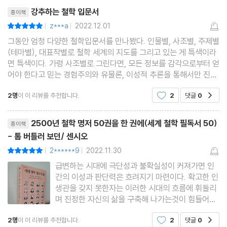
리뷰제목
15. 데카르트의 《제일철학에 관한 성찰》
강추하는 철학 입문서
종이책
‘나는 생각한다, 고로 존재한다’ 영원히 남을 철학적 명제의 탄생
z***a
2022.12.01
평점10점
|
|
그동안 엄청 다양한 철학입문서를 만나봤다. 인물별, 사조별, 주제별
16. 랄프 왈도 에머슨의 〈운명〉
(테마별), 대표작별로 철학 세계의 지도를 그리고 있는 게 특색이라
면 특색이다. 가령 사조별로 그린다면, 모든 정보를 감각으로부터 얻
운명 그리고 인간의 자유와 의지에서 찾은 인생의 법칙
어야 한다고 믿는 경험주의와 유물론, 이성적 추론을 통해서만 진리
에 도달할 수 있다는 합리주의와 관념론으로 나눌 수 있다. 테마별로
17. 에피쿠로스의 《서간집》
2명
이 이 리뷰를 추천합니다.
2
댓글
0
공감
그린다면, 사랑, 평화, 정의, 생명, 윤리 등
‘정원의 철학자’가 전하는 사유의 쾌락
리뷰제목
2500년 철학 명저 50권을 한 권에(세계 철학 필독서 50)
종이책
- 톰 버틀러 보던/ 센시오
18. 미셸 푸코의 《말과 사물》
2******9
2022.11.30
평점10점
|
|
이 책을 가지지 않은 사람은 없다, 지적 욕구를 자극한 화제의 책
급변하는 시대에 극단성과 불확실성이 커져가면 인
간의 이성과 판단력은 흐려지기 마련이다. 확고한 인
19. 해리 프랭크퍼트의 《개소리에 대하여》
생관을 갖지 못한자는 이러한 시대의 흐름에 휘둘리
며 진정한 자신의 삶을 구축해 나가는것이 힘들어진
《뉴욕타임스》 27주 연속 1위를 차지한 짧지만 독특한 철학서
다. 우리에게 철학이 필요한 이유 또한 인생을 바라
2명
이 이 리뷰를 추천합니다.
2
댓글
0
공감
보고 나아가는 세계관의 확실성과 절대적 지식이 주