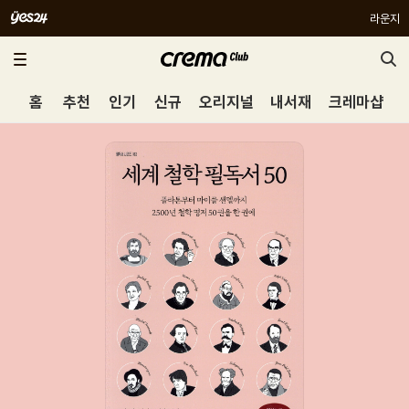
라운지
홈
추천
인기
신규
오리지널
내서재
크레마샵