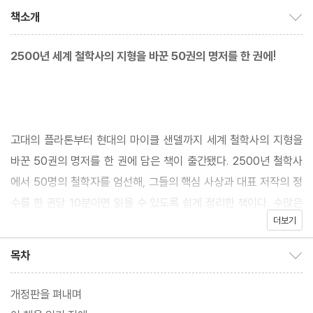
책소개
책소개 보이기/감추기
2500년 세계 철학사의 지형을 바꾼 50권의 명저를 한 권에!
고대의 플라톤부터 현대의 마이클 샌델까지 세계 철학사의 지형을
바꾼 50권의 명저를 한 권에 담은 책이 출간됐다. 2500년 철학사
에서 50명의 철학자를 엄선해, 그들의 핵심 사상과 대표 저작의 정
수를 한 권당 10분이면 읽을 수 있도록 쉽게 정리한 책이다. 수많은
더보기
전문가에게 검증받았고 우리가 사는 삶의 모든 분야에서 큰 영향을
끼친 철학자의 책을 한 권당 500원에 읽을 수 있으니 가성비도 최
목차
목차 보이기/감추기
고다.
개정판을 펴내며