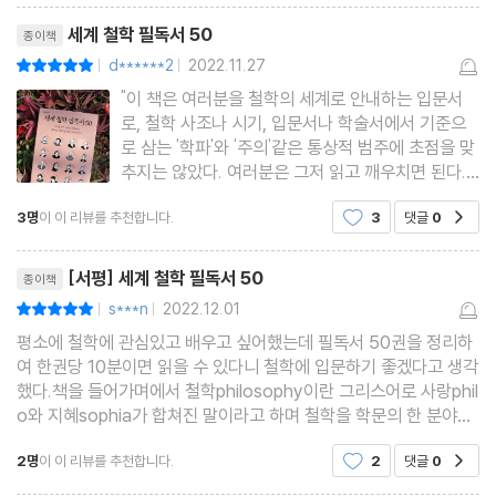
10. 데이비드 봄의 《전체와 접힌 질서》
리뷰제목
세계 철학 필독서 50
종이책
전체론적 사고로 주류 양자론을 뒤집은 과학서이자 철학서
d******2
2022.11.27
평점10점
|
|
"이 책은 여러분을 철학의 세계로 안내하는 입문서
11. 주디스 버틀러의 《젠더 트러블》
로, 철학 사조나 시기, 입문서나 학술서에서 기준으
페미니즘의 패러다임을 전복시킨 페미니즘의 고전
로 삼는 '학파'와 '주의'같은 통상적 범주에 초점을 맞
추지는 않았다. 여러분은 그저 읽고 깨우치면 된다."
p.8 사실 『세계 철학 필독서 50』이라는 제목을 보
12. 노암 촘스키의 《촘스키, 세상의 물음에 답하다》
3명
이 이 리뷰를 추천합니다.
3
댓글
0
공감
고, 단지, 철학서를 요약했을 것 같아서 읽을지 말지
촘스키의 사상을 포괄적으로 조명하는 10년의 기록
고민이 조금 있었다. 보통 한 권에 여러 책을 담은 책
리뷰제목
들
[서평] 세계 철학 필독서 50
종이책
13. 키케로의 《키케로의 의무론》
s***n
2022.12.01
평점10점
|
|
성경 다음으로 가장 많이 인쇄된 도덕 교육서이자 정치이론서
평소에 철학에 관심있고 배우고 싶어했는데 필독서 50권을 정리하
여 한권당 10분이면 읽을 수 있다니 철학에 입문하기 좋겠다고 생각
했다.책을 들어가며에서 철학philosophy이란 그리스어로 사랑phil
14. 공자의 《논어》
o와 지혜sophia가 합쳐진 말이라고 하며 철학을 학문의 한 분야인
동시에 개인적인 가치관이라고 말했다.?그래서인지 배우는 학문으
공자와 제자들이 이야기로 쌓은 세상 이치의 모든 것
2명
이 이 리뷰를 추천합니다.
2
댓글
0
공감
로만이 아니라 실용적이고 우리 생활에서도 결국 철학이