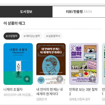
도서정보
리뷰/한줄평
33/24
이 상품의 태그
#서양철학
#재미있는철학
#실용철학서
니체의 초월자
내 언어의 한계는 내
만화로 보는 3분 철학
만
세계의 한계이다
2
1
프리드리히 니체 저/김철
편역
김종원 저
김재훈,서정욱 공저
김