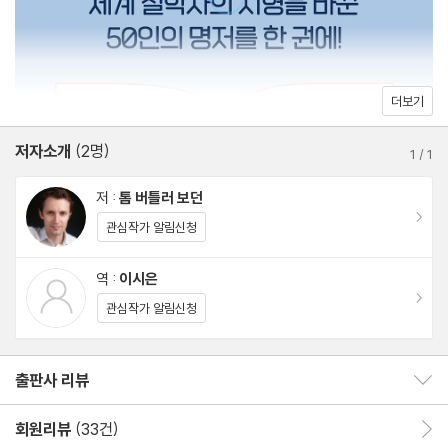
5. 장 보드리야르의 《시뮬라시옹》
반을 다진 칼 포퍼, 노력하면 된다는 신화에 파문을 던진 마이클 샌
보드리야르 열풍을 불러온, 시간을 거스르는 문제적 역작
델까지 당대와 후대에 크나큰 영향을 끼친, 그래서 현재 우리 삶 곳
곳에 녹아있는 철학자들의 사상이 담겨 있다.
6. 시몬 드 보부아르의 《제2의 성》
더보기
철학적인 범주로서의 ‘여성’에 주목한 매력적인 읽을거리
저자소개
(2명)
1
/
1
7. 제러미 벤담의 《도덕과 입법의 원리》
저 :
톰 버틀러 보던
어디부터 읽어도 상관없다. 관심이 가는 철학자의 책부터 보면 된다.
‘최대 다수의 최대 행복’을 실현하기 위한 입법의 기술
이동
관심작가 알림신청
소개한 각 책의 말미에는 함께 읽으면 좋은 책도 정리해두었다. 그리
고 눈물을 머금고 본문에 넣지 못한 50권의 리스트도 별도로 넣었
8. 앙리 베르그송의 《창조적 진화》
역 :
이시은
다. 이 책은 철학의 세계로 발을 들여놓도록 도와준다. 더 읽어보고
이동
인간의 진화와 철학을 엮은, 노벨 문학상에 빛나는 책
관심작가 알림신청
싶은 철학자의 책이 있다면 원저를 찾아서 읽어보면 된다. 분명한 사
실은 논쟁이 필요 없는 위대한 철학서들의 책을 읽어봄으로써 잃을
9. 이사야 벌린의 《고슴도치와 여우》
출판사 리뷰
것은 하나도 없고 무엇이든 얻게 될 것이라는 점이다.
출판사 리뷰 보이기/감추기
《전쟁과 평화》로 고찰하는 지식에 접근하는 두 가지 방법
회원리뷰
(33건)
회원리뷰 이동