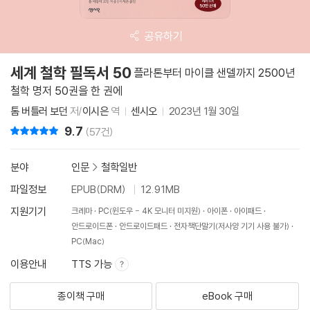
공유하기
세계 철학 필독서 50
플라톤부터 마이클 샌델까지 2500년
철학 명저 50권을 한 권에
톰 버틀러 보던
저/
이시은
역
센시오
2023년 1월 30일
9.7
리뷰 총점
(57건)
분야
인문
>
철학일반
파일정보
EPUB(DRM)
12.91MB
지원기기
크레마
PC(윈도우 - 4K 모니터 미지원)
아이폰
아이패드
안드로이드폰
안드로이드패드
전자책단말기(저사양 기기 사용 불가)
PC(Mac)
이용안내
TTS 가능
종이책 구매
eBook 구매