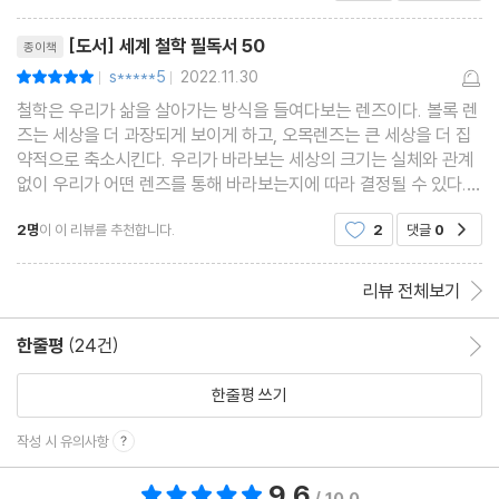
20. 헤겔의 《정신현상학》
는 불변성으로 하여금 세상의 진실을 알아가기 위한
리뷰제목
것이다. 철학을 탐구하
철학사의 가장 높은 봉우리지만 정복하고 싶은 불후의 대작
[도서] 세계 철학 필독서 50
종이책
s*****5
2022.11.30
평점10점
|
|
철학은 우리가 삶을 살아가는 방식을 들여다보는 렌즈이다. 볼록 렌
21. 마르틴 하이데거의 《존재와 시간》
즈는 세상을 더 과장되게 보이게 하고, 오목렌즈는 큰 세상을 더 집
‘존재’의 의미를 새롭게 해석하는 20세기의 가장 뛰어난 철학서
약적으로 축소시킨다. 우리가 바라보는 세상의 크기는 실체와 관계
없이 우리가 어떤 렌즈를 통해 바라보는지에 따라 결정될 수 있다.
나는 기독교인이다. 신앙이란 것은 신의 선택에 의해 주어지는 것이
22. 데이비드 흄의 《인간의 이해력에 관한 탐구》
2명
이 이 리뷰를 추천합니다.
2
댓글
0
공감
라는 말을 들어왔다. 내 선택이 아니라
경험과 관찰에 기반해 새로운 인간학을 세운 근대 철학의 고전
리뷰 전체보기
23. 윌리엄 제임스의 《실용주의》
한줄평
(24건)
한줄평 이동
한 권으로 배우는 실용주의의 정수
한줄평 쓰기
24. 대니얼 카너먼의 《생각에 관한 생각》
작성 시 유의사항
마음이 작동하는 방식을 보여주는 행동경제학의 통찰
9.6
총 평점 9.6점
/ 10.0