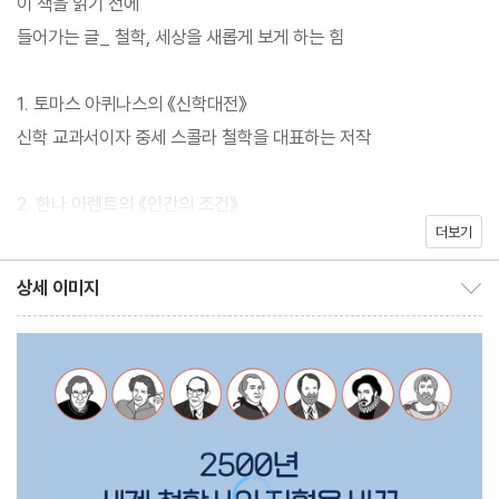
이 책을 읽기 전에
들어가는 글_ 철학, 세상을 새롭게 보게 하는 힘
철학은 우리의 삶을 이루는 인간과 사회에서 일어나는 근본적인 문
제를 다루기에 굉장히 실용적인 학문이다. 그러나 우리는 알게 모르
1. 토마스 아퀴나스의 《신학대전》
게 철학이란 말에 움츠러든다. 막상 읽어보려 해도 수많은 철학자 중
신학 교과서이자 중세 스콜라 철학을 대표하는 저작
에 어떤 책을 읽어야 할지 판단하기 어렵고 수십 권씩 읽는 것도 버
겁다. 『세계 철학 필독서 50』은 이 문제에 대한 해결책을 제시한다.
2. 한나 아렌트의 《인간의 조건》
이 책 한 권이면 어렵게만 느껴지던 철학의 핵심 지도가 한눈에 들어
더보기
인간의 잠재력을 강조하는 독창적인 정치 철학서
오고 어디서부터 시작해야 할지 분명하게 알 수 있다.
상세 이미지
상세 이미지 보이기/감추기
3. 아리스토텔레스의 《니코마코스 윤리학》
아들에게 그리고 우리 모두에게 전하는 좋은 삶의 비결
이 책에는 2500년간 끊임없이 재해석되어온 플라톤부터 최대 다수
4. 알프레드 J. 에이어의 《언어, 논리, 진리》
최대행복의 제러미 벤담, 페미니즘의 전복을 시도한 주디스 버틀러,
논리실증주의의 선언문이라고 불리는 분석철학의 고전
세상의 이치를 말하는 공자, “나는 생각한다, 고로 존재한다”의 데카
르트, 20세기의 가장 뛰어난 철학 마르틴 하이데거, 과학철학의 기