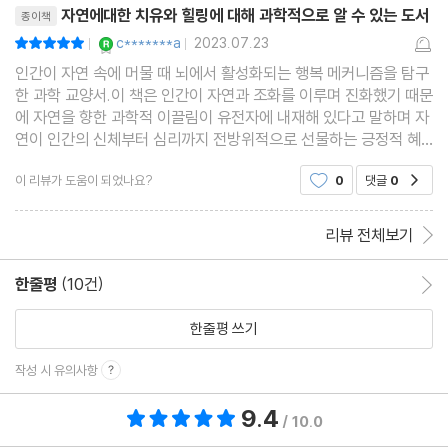
자연에대한 치유와 힐링에 대해 과학적으로 알 수 있는 도서
종이책
YES마니아 : 로얄
c*******a
2023.07.23
평점10점
|
|
인간이 자연 속에 머물 때 뇌에서 활성화되는 행복 메커니즘을 탐구
한 과학 교양서.이 책은 인간이 자연과 조화를 이루며 진화했기 때문
에 자연을 향한 과학적 이끌림이 유전자에 내재해 있다고 말하며 자
연이 인간의 신체부터 심리까지 전방위적으로 선물하는 긍정적 혜
택을 과학적으로 증명해낸다. 평소 자연을 마주하면 힐링과 치유가
이 리뷰가 도움이 되었나요?
0
댓글
0
공감
된다는 것을 개인적인 경험으로도 알고 있었지만
리뷰 전체보기
한줄평
(10건)
한줄평 이동
한줄평 쓰기
작성 시 유의사항
9.4
총 평점 9.4점
/ 10.0