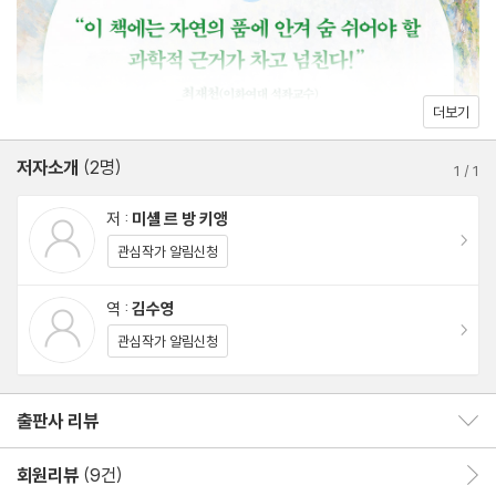
도판 출처
이루며 진화했기 때문에 자연을 향한 과학적 이끌림이 유전자에 내
재해 있다고 말하며 자연이 인간의 신체부터 심리까지 전방위적으
로 선물하는 긍정적 혜택을 과학적으로 명징하게 증명해낸다. 나무
더보기
의 피톤치드가 조절하는 자율신경계, 파도의 리듬으로 동기화된 뇌
파 등 다양한 과학 분야의 최신 연구 결과를 소개함으로써 설득력을
저자소개
(2명)
1
/
1
높이고 현대인이 각종 문명화 질병에서 벗어나기 위한 처방으로 자
저 :
미셸 르 방 키앵
연을 제안한다.
이동
관심작가 알림신청
역 :
김수영
이동
관심작가 알림신청
격무에 시달리다 잠시 일터를 빠져나와 도심 속 공원을 거닐거나 걱
정으로 밤새 뜬눈으로 지새우다가 창문 너머 비치는 새벽의 일출이
출판사 리뷰
준 위안처럼 일상에서 만끽하는 자연만으로도 인간은 충분히 행복
출판사 리뷰 보이기/감추기
해질 수 있다. 빠르게 돌아가는 회색빛 도시에서 지친 현대인들에게
회원리뷰
(9건)
회원리뷰 이동
초록의 위로를 전하는 이 책의 책장을 넘기다 보면 최재천 교수의 추