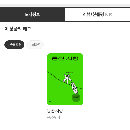
도서정보
리뷰/한줄평
9/10
이 상품의 태그
#숲의힐링
#뇌과학
등산 시렁
윤성중 저