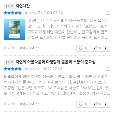
리뷰제목
먹으면서 자연이 좋
자연예찬
종이책
p******7
2023.07.24
평점10점
|
|
"자연은 매 순간 당신의 안녕을 돌본다. 다른 목적은
없다. 그러니 자연에 저항하지 말자."프랑스 대표 뇌
과학자가 밝혀낸 자연이 선물하는 만족감의 비밀무
분별한 도시화와 디지털 문명의 가속화에 도시의 소
음과 콘텐츠의 홍수에서 벗어나 잠시라도 조용히 쉬
이 리뷰가 도움이 되었나요?
0
댓글
0
공감
고 싶다는 생각을 종종한다.숲속을 산책하거나 바다
를 바라보는 것만으로 스트레스가 해소되고 마음이
리뷰제목
편안해지는 기분을 느껴
자연의 아름다움과 다정함과 돌봄과 소통의 중요성
종이책
d******k
2023.07.23
평점10점
|
|
뇌과학이 밝혀낸 자연이 선물하는 만족감의 비밀 ＜자연이 우리를
행복하게 만들 수 있다면＞미셸 르 방 키앵, 프런트페이지* 20대
초중반, '말은 나면 제주로 보내고 사람은 서울로 보내라'는 말이 있
듯이 어떻게든 IN 서울 하고 싶었다.20대 후반, 출장 차 갔던 서울
이 갑갑하고 삭막하고 숨막혀왔다.30대 후반에 들어서야 비로소 자
이 리뷰가 도움이 되었나요?
0
댓글
0
공감
연을 보게됐다. 산과 숲, 바다, 논두렁과 밭두렁, 나
리뷰제목