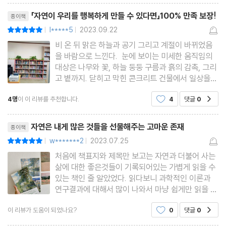
리뷰제목
천처럼 “자연의 품에 안겨 숨 쉬고 그 아름다움을 느껴야 할 과학적
「자연이 우리를 행복하게 만들 수 있다면」100% 만족 보장!
종이책
근거”를 발견하게 될 것이다.
l*****5
2023.09.22
평점10점
|
|
비 온 뒤 맑은 하늘과 공기 그리고 계절이 바뀌었음
을 바람으로 느낀다. 눈에 보이는 미세한 움직임의
대상은 나무와 꽃, 하늘 둥둥 구름과 흙의 감촉, 그리
고 볕까지. 닫히고 막힌 콘크리트 건물에서 일상을
살아내지만, 바깥을 보면 산이 있고 나무와 식물들이
4명
이 이 리뷰를 추천합니다.
4
댓글
0
공감
심겨지고 피어서 피로했던 삶이 위로를 받는다. 삭막
함 속에서 살아가는 사람들에게 자연이 주는 위로는
리뷰제목
크다. 충만
자연은 내게 많은 것들을 선물해주는 고마운 존재
종이책
w*******2
2023.07.25
평점10점
|
|
처음에 책표지와 제목만 보고는 자연과 더불어 사는
삶에 대한 좋은것들이 기록되어있는 가볍게 읽을 수
있는 책인 줄 알았었다. 읽다보니 과학적인 이론과
연구결과에 대해서 많이 나와서 마냥 쉽게만 읽을 책
이 아니였지만 내가 막연히 생각했던것들에 대한 과
이 리뷰가 도움이 되었나요?
0
댓글
0
공감
학적근거들이 기록되어있어 신기하기도 하고 공감이
많이 됐었다. 아직 어린나이지만 그래도 점점 나이를