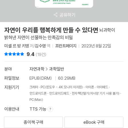
공유하기
자연이 우리를 행복하게 만들 수 있다면
뇌과학이
밝혀낸 자연이 선물하는 만족감의 비밀
미셸 르 방 키앵
저/
김수영
역
프런트페이지
2023년 8월 22일
9.4
리뷰 총점
(19건)
분야
자연과학
>
과학일반
파일정보
EPUB(DRM)
60.29MB
지원기기
크레마
PC(윈도우 - 4K 모니터 미지원)
아이폰
아이패드
안드로이드폰
안드로이드패드
전자책단말기(저사양 기기 사용 불가)
PC(Mac)
이용안내
TTS 가능
종이책 구매
eBook 구매