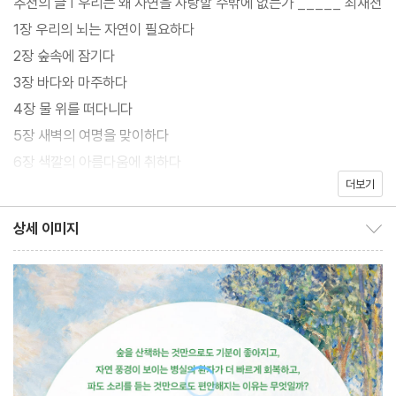
추천의 글 | 우리는 왜 자연을 사랑할 수밖에 없는가 _____ 최재천
1장 우리의 뇌는 자연이 필요하다
2장 숲속에 잠기다
3장 바다와 마주하다
인간이 자연 속에 머물 때 뇌에서 활성화되는 행복 메커니즘을 탐구
4장 물 위를 떠다니다
한 과학 교양서. 프랑스 국립보건의학연구소장이자 20여 년간 뇌와
5장 새벽의 여명을 맞이하다
신경을 연구해온 신경과학자인 저자 미셸 르 방 키앵은 코로나 팬데
6장 색깔의 아름다움에 취하다
믹 기간에 내려진 봉쇄령으로 ‘자연의 부재’를 경험했다. 자연과 접
더보기
7장 식물처럼 뉴런을 재배하다
촉할 수 있는 기회가 차단되면서 그동안 당연하게 누리던 자연이 주
8장 각자의 리듬으로 살다
상세 이미지
는 혜택을 절감하게 된 것이다. 그래서 자연을 향한 인간의 ‘본능적
상세 이미지 보이기/감추기
9장 동물과 눈이 마주치다
애정’을 과학적으로 탐구하기로 했다. 바로 이 책 『자연이 우리를 행
10장 흙과 친하게 지내다
복하게 만들 수 있다면』이 그 결과다.
11장 산의 고요함에 귀 기울이다
12장 별을 응시하다
결론 자신으로부터 걸어 나오다
참고문헌
자연은 어떻게 삶의 기쁨이 되는가? 이 책은 인간이 자연과 조화를