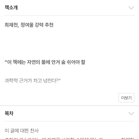
책소개
책소개 보이기/감추기
최재천, 정여울 강력 추천
“이 책에는 자연의 품에 안겨 숨 쉬어야 할
과학적 근거가 차고 넘친다!”
더보기
_최재천 이화여대 석좌교수
목차
목차 보이기/감추기
이 글에 대한 찬사
프랑스 대표 뇌과학자가 밝혀낸 자연이 선물하는 만족감의 비밀