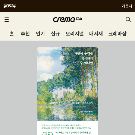
라운지
홈
추천
인기
신규
오리지널
내서재
크레마샵