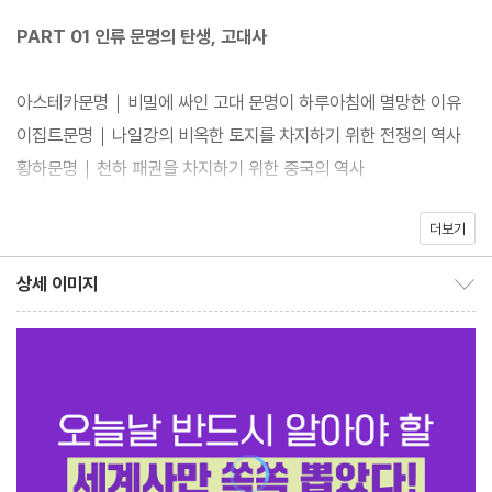
쏙 정리했다. 고대 문명의 탄생부터 강대국의 발전 과정을 시간순으
PART 01 인류 문명의 탄생, 고대사
로 빠짐없이 정리해 현재의 세계정세가 어떻게 구축되었는지 머릿
속에 세계사의 뼈대를 확실하게 잡기 충분하다. 특히 한 편의 영화를
아스테카문명｜비밀에 싸인 고대 문명이 하루아침에 멸망한 이유
보는 것처럼 서술되어 있어 읽기 편하고, 속도감 있게 진행되는 스토
이집트문명｜나일강의 비옥한 토지를 차지하기 위한 전쟁의 역사
리텔링으로 정신없이 책장을 넘기게 되는 재미와 흥미진진함까지
황하문명｜천하 패권을 차지하기 위한 중국의 역사
갖췄다. 역사를 뒤흔든 전쟁사부터 알아두면 쓸모 있는 세계사 교양
까지, 어렵게만 느껴졌던 6,000년 세계사가 이 책 한 권으로 단숨
더보기
PART 02 역사를 바꾼 결정적인 순간, 전쟁사
에 정리되는 기적을 경험하게 될 것이다.
상세 이미지
상세 이미지 보이기/감추기
제1차 세계대전｜제국주의의 탐욕이 낳은 20세기 최초의 대규모
전쟁
제2차 세계대전｜한 사람의 광기가 부른 비극적인 전쟁
태평양전쟁｜일본의 야욕이 불러일으킨 미국과의 한판승부
베트남전쟁｜미국은 왜 동남아 신생국에 패배했을까?
중동전쟁｜피로 물든 신들의 땅은 언제쯤 평화를 찾을 수 있을까?