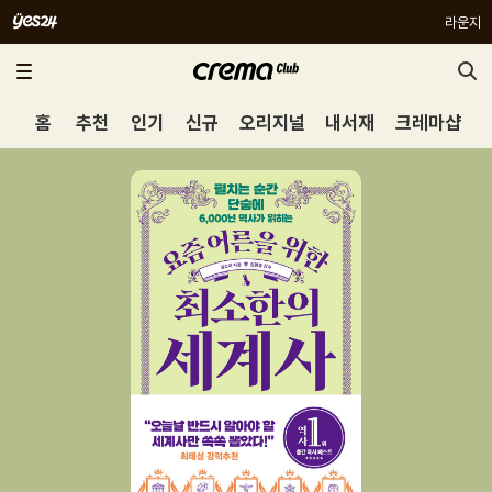
라운지
홈
추천
인기
신규
오리지널
내서재
크레마샵