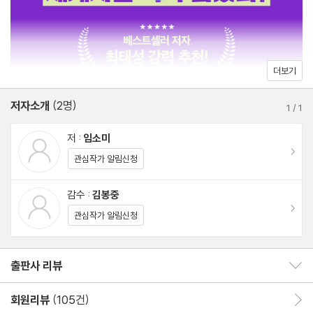
PART 03 대제국 흥망의 역사, 최강국 통사
오스만제국｜동서양 문명을 잇는 제국의 탄생
더보기
스페인｜유럽과 이슬람의 경계, 이베리아반도를 둘러싼 패권 전쟁
저자소개
(2명)
영국｜미지의 섬 브리튼이 해가 지지 않는 나라가 되기까지
1
/
1
러시아와 동슬라브｜왜 러시아는 10년마다 전쟁을 벌일까?
저 :
임소미
미국｜영국의 식민지에서 초강대국이 될 수 있었던 이유
이동
관심작가 알림신청
PART 04 세상이 숨긴 비극의 역사, 잔혹사
감수 :
김봉중
이동
관심작가 알림신청
아이티 혁명｜좀비의 기원이 된 세계 최초 흑인 공화국의 탄생
아편전쟁｜서양을 깔보던 우물 안 개구리 중국의 추락
출판사 리뷰
출판사 리뷰 보이기/감추기
캄보디아 킬링필드｜홀로코스트보다 잔인한 전 국민 4분의 1이 사
망한 대학살극
회원리뷰
(105건)
회원리뷰 이동