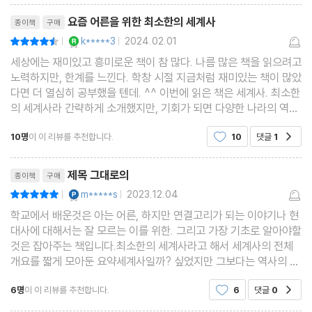
홍콩 구룡성채｜20세기 최후의 무법지, 거대한 슬럼에서 일어난 일
리뷰제목
요즘 어른을 위한 최소한의 세계사
종이책
구매
들
YES마니아 : 로얄
k*****3
2024.02.01
평점9점
|
|
오키나와 류큐 왕국｜이제는 사라진 옛 국가를 찾아서
세상에는 재미있고 흥미로운 책이 참 많다. 나름 많은 책을 읽으려고
노력하지만, 한계를 느낀다. 학창 시절 지금처럼 재미있는 책이 많았
참고자료
다면 더 열심히 공부했을 텐데. ^^ 이번에 읽은 책은 세계사. 최소한
의 세계사라 간략하게 소개했지만, 기회가 되면 다양한 나라의 역사
를 찾아보는 것도 즐거운 일이 되지 않을까 ‘요즘 어른을 위한 최
10명
이 이 리뷰를 추천합니다.
10
댓글
1
공감
소한의 세계사’는 모두 4파트로 되어
리뷰제목
제목 그대로의
종이책
구매
YES마니아 : 플래티넘
m*****s
2023.12.04
평점10점
|
|
학교에서 배운것은 아는 어른, 하지만 연결고리가 되는 이야기나 현
대사에 대해서는 잘 모르는 이를 위한. 그리고 가장 기초로 알아야할
것은 잡아주는 책입니다.최소한의 세계사라고 해서 세계사의 전체
개요를 짧게 모아둔 요약세계사일까? 싶었지만 그보다는 역사의 중
요한 지점들을 조명하는 책에 가깝습니다. 인류문명의 시작부터, 역
6명
이 이 리뷰를 추천합니다.
6
댓글
0
공감
사가 바뀌는 전쟁의 시작과 진행과 끝, 세계에 영