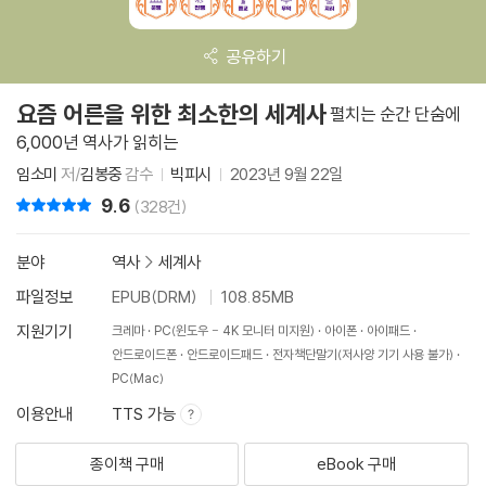
공유하기
요즘 어른을 위한 최소한의 세계사
펼치는 순간 단숨에
6,000년 역사가 읽히는
임소미
저/
김봉중
감수
빅피시
2023년 9월 22일
9.6
리뷰 총점
(328건)
분야
역사
>
세계사
파일정보
EPUB(DRM)
108.85MB
지원기기
크레마
PC(윈도우 - 4K 모니터 미지원)
아이폰
아이패드
안드로이드폰
안드로이드패드
전자책단말기(저사양 기기 사용 불가)
PC(Mac)
이용안내
TTS 가능
종이책 구매
eBook 구매