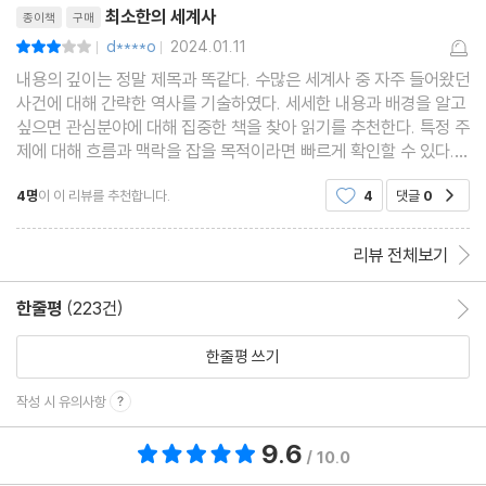
의 이야기
최소한의 세계사
종이책
구매
d****o
2024.01.11
평점6점
|
|
내용의 깊이는 정말 제목과 똑같다. 수많은 세계사 중 자주 들어왔던
사건에 대해 간략한 역사를 기술하였다. 세세한 내용과 배경을 알고
싶으면 관심분야에 대해 집중한 책을 찾아 읽기를 추천한다. 특정 주
제에 대해 흐름과 맥락을 잡을 목적이라면 빠르게 확인할 수 있다.
그리고 각 역사 서술의 중간 중간에 그동안 몰랐던 내용들이 있어 흥
4명
이 이 리뷰를 추천합니다.
4
댓글
0
공감
미있게 읽었다. 이 책을 통해 학교에서 배
리뷰 전체보기
한줄평
(223건)
한줄평 이동
한줄평 쓰기
작성 시 유의사항
9.6
총 평점 9.6점
/ 10.0