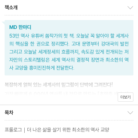
책소개
책소개 보이기/감추기
MD 한마디
53만 역사 유튜버 쏨작가의 첫 책. 오늘날 꼭 알아야 할 세계사
의 핵심을 한 권으로 정리했다. 고대 문명부터 강대국의 발전
그리고 오늘날 세계정세의 흐름까지, 속도감 있게 전개되는 저
자만의 스토리텔링은 세계 역사의 결정적 장면과 최소한의 역
사 교양을 흥미진진하게 전달한다.
복잡하게 얽혀 있는 세계사의 밑그림이 단박에 그려진다!
가장 빠르게 6,000년 역사를 내 것으로 만드는 [초압축 세계사]
더보기
러시아는 왜 우크라이나와 전쟁을 벌이는 걸까? 미국은 언제부터
목차
목차 보이기/감추기
전 세계를 호령하는 강대국이 되었을까? 『요즘 어른을 위한 최소한
프롤로그｜더 나은 삶을 살기 위한 최소한의 역사 교양
의 세계사』는 오늘날 꼭 알아야 할 세계사의 주요 사건을 핵심만 쏙