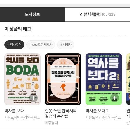
도서정보
리뷰/한줄평
105/223
이 상품의 태그
#역사지식
#ㅁㅁ로본세계사
#세계사
역사를 보다
잘못 쓰인 한국사의
역사를 보다 2
썬
결정적 순간들
사
박현도,곽민수,강인욱,허준
박현도,곽민수,강인욱,정요
저
근,허준 저
최중경 저
썬