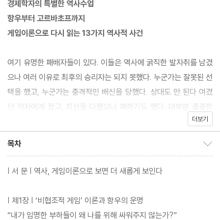
경제학자의 특별한 역사수업
항우부터 고르바초프까지
게임이론으로 다시 읽는 13가지 역사적 사건
여기 유명한 패배자들이 있다. 이들은 역사에 굵직한 발자취를 남겼
으나 여러 이유로 최후의 승리자는 되지 못했다. 누군가는 잘못된 선
택을 했고, 누군가는 충격적인 배신을 당했다. 상대도 안 된다 여겼
던 약자에게 졌고, 최선을 다했으나 패하기도 했다. 대부분 출중한
더보기
능력을 인정받은 탁월한 인물들이기에 그 이유가 더욱 궁금하다. 한
순구 교수가 게임이론을 적용하여 그들이 어떤 선택을 했어야 하는
목차
목차 보이기/감추기
지 분석한다. 이들이 게임이론을 알았다면 역사는 바뀌었을까? 역
사에 가정은 없다지만 상상해보는 재미가 쏠쏠하다. 흥미로운 것은
| 서 문 | 역사, 게임이론으로 보면 더 새롭게 보인다
선택과 결단 앞에 서 있던 역사 속 인물들의 고뇌가 오래전의 일만은
아니라는 것이다. 역사 속 인물들의 고민과 저자가 건네는 조언은 오
| 제1장 | ‘비협조적 게임’ 이론과 항우의 운명
늘날의 조직 생활에도 맞아떨어진다. 역사를 읽는 재미 속에 게임이
“내가 임명한 부하들이 왜 나를 위해 싸워주지 않는가?”