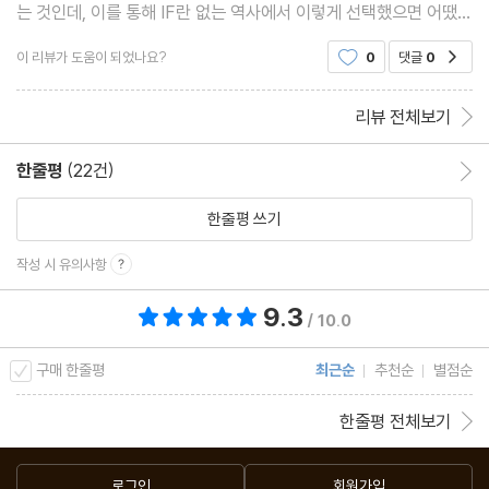
는 것인데, 이를 통해 IF란 없는 역사에서 이렇게 선택했으면 어땠을
까를 알려준다. 게임이론에 관심이 있거나, 역사에 관심이 있는 사람
이 리뷰가 도움이 되었나요?
0
댓글
0
공감
이면 만족스러운 독서가 될 듯 하다.
리뷰 전체보기
한줄평
(22건)
한줄평 이동
한줄평 쓰기
작성 시 유의사항
9.3
총 평점 9.3점
/ 10.0
구매 한줄평
최근순
추천순
별점순
한줄평 전체보기
로그인
회원가입