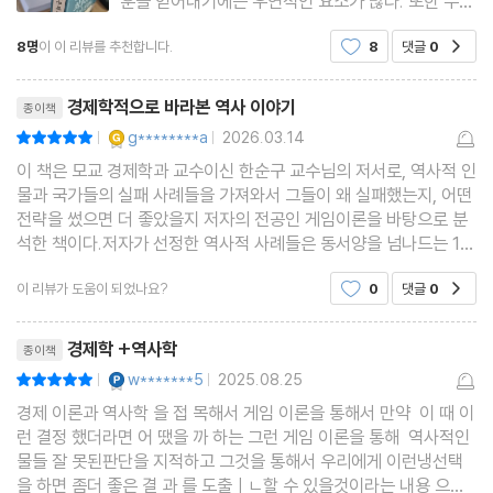
훈을 얻어내기에는 우연적인 요소가 많다. 또한 무엇
을 얻어낼 수 있다기보다는 단지 우러러보아야 할 대
8명
이 이 리뷰를 추천합니다.
8
댓글
0
공감
상이란 생각이 들 때가 많다. 하지만 실패자, 그것도
| 제12장 | 남북전쟁으로 살펴보는 ‘데드라인’ 문제
성공에 가까이 다가갔던 실패자들의 이야기는 무언
리뷰제목
“명장으로 이름난 그는 어쩌다 최악의 전략을 선택했나?”
가를 배울 수 있게 하
경제학적으로 바라본 역사 이야기
종이책
YES마니아 : 골드
g********a
2026.03.14
평점10점
|
|
| 제13장 | 고르바초프와 ‘또라이 전략’
이 책은 모교 경제학과 교수이신 한순구 교수님의 저서로, 역사적 인
“착한 사람이 실패하지 않으려면 어떤 전략을 써야 할까?”
물과 국가들의 실패 사례들을 가져와서 그들이 왜 실패했는지, 어떤
전략을 썼으면 더 좋았을지 저자의 전공인 게임이론을 바탕으로 분
석한 책이다.저자가 선정한 역사적 사례들은 동서양을 넘나드는 13
개의 사례이다. 시작은 초한지의 항우와 한신에 대한 이야기로 시작
이 리뷰가 도움이 되었나요?
0
댓글
0
공감
하여, 로마의 멸망, 당태종의 후계 결정, 한반
리뷰제목
경제학 +역사학
종이책
YES마니아 : 플래티넘
w*******5
2025.08.25
평점10점
|
|
경제 이론과 역사학 을 접 목해서 게임 이론을 통해서 만약 이 때 이
런 결정 했더라면 어 땠을 까 하는 그런 게임 이론을 통해 역사적인
물들 잘 못된판단을 지적하고 그것을 통해서 우리에게 이런냉선택
을 하면 좀더 좋은 결 과 를 도출ㅣㄴ할 수 있을것이라는 내용 으로