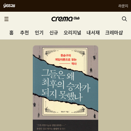
라운지
홈
추천
인기
신규
오리지널
내서재
크레마샵