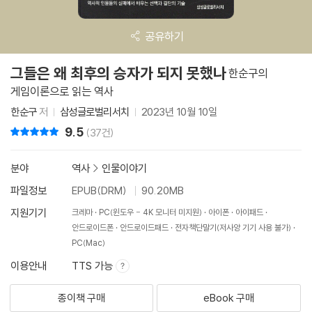
공유하기
그들은 왜 최후의 승자가 되지 못했나
한순구의
게임이론으로 읽는 역사
한순구
저
삼성글로벌리서치
2023년 10월 10일
9.5
리뷰 총점
(37건)
분야
역사
>
인물이야기
파일정보
EPUB(DRM)
90.20MB
지원기기
크레마
PC(윈도우 - 4K 모니터 미지원)
아이폰
아이패드
안드로이드폰
안드로이드패드
전자책단말기(저사양 기기 사용 불가)
PC(Mac)
이용안내
TTS 가능
종이책 구매
eBook 구매