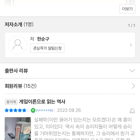
더보기
| 제7장 | 담합과 배신의 게임이론
저자소개
(1명)
“믿었던 측근에게 배신당하는 이유는?”
1
/
1
저 :
한순구
| 제8장 | 세키가하라 전투에서 확인하는 ‘밴드왜건 효과’
이동
관심작가 알림신청
“사람들은 왜 양다리를 걸치는가?”
출판사 리뷰
출판사 리뷰 보이기/감추기
| 제9장 | 게임 순서가 좌우한 오사카성 전투의 승패
“퍼스트 무버가 될 것인가, 세컨드 무버가 될 것인가?”
회원리뷰
(15건)
회원리뷰 이동
리뷰제목
| 제10장 | 인조와 조선이 놓친 경우의 수와 ‘혼합전략’
게임이론으로 읽는 역사
종이책
“오른손잡이 권투선수가 오른손을 썼는데 왜 실패했을까?”
YES마니아 : 로얄
n*****m
2023.08.26
평점10점
|
|
실패학(이런 용어가 있는지는 모르겠다)은 꽤 흥미
있고, 의미있다. 역사 속의 승리자들이 어떻게 승리
| 제11장 | 나폴레옹을 통해 보는 ‘대리인 문제’와 승리의 조건
를 거머쥐었는지는 통쾌하지만, 그 승리에서 뭔가 교
“어째서 아랫사람에게 권한을 주는 조직이 성공하는가?”