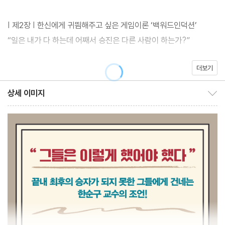
론을 배우고 전략적 사고법도 얻어갈 수 있는 책이다.
| 제2장 | 한신에게 귀띔해주고 싶은 게임이론 ‘백워드인덕션’
“일은 내가 다 하는데 어째서 승진은 다른 사람이 하는가?”
더보기
| 제3장 | 로마가 ‘코어’와 ‘섀플리 밸류’ 개념을 알았더라면
“세상이 변했는데 기준과 제도를 그대로 둔다면?”
상세 이미지
상세 이미지 보이기/감추기
| 제4장 | 당 태종 이세민과 ‘홀드업’ 문제
“후계자 결정의 모법 답안은 과연 무엇일까?”
| 제5장 | ‘팀에서의 도덕적 해이’ 이론을 통해 본 삼국통일의 비결
“강자가 약자에게 패배하는 까닭은?”
| 제6장 | 가마쿠라 막부의 실수와 ‘레퓨테이션 게임’ 전략
“작은 실수 하나가 어떻게 거대한 몰락을 가져오는가?”