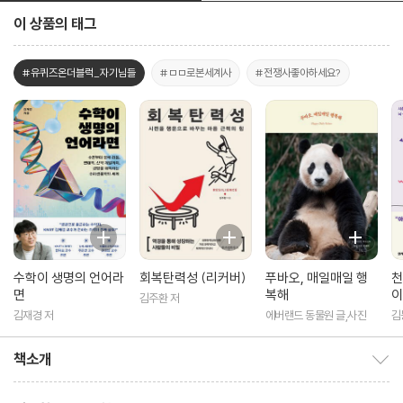
이 상품의 태그
#유퀴즈온더블럭_자기님들
#ㅁㅁ로본세계사
#전쟁사좋아하세요?
수학이 생명의 언어라
회복탄력성 (리커버)
푸바오, 매일매일 행
천
면
복해
이
김주환 저
김재경 저
에버랜드 동물원 글,사진
김
책소개
책소개 보이기/감추기