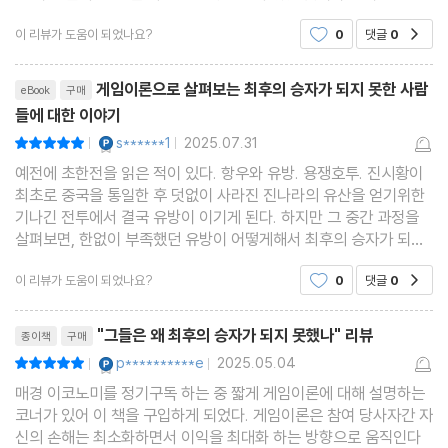
너무 흥미 롭고 공감 가는 내용들이 많았 다 특히 항 우와 유방편과
이 리뷰가 도움이 되었나요?
0
댓글
0
공감
일본의 도쿠가와 이에야스 편 그리고 나폴
리뷰제목
게임이론으로 살펴보는 최후의 승자가 되지 못한 사람
eBook
구매
들에 대한 이야기
YES마니아 : 플래티넘
s******1
2025.07.31
평점10점
|
|
예전에 초한전을 읽은 적이 있다. 항우와 유방. 용쟁호투. 진시황이
최초로 중국을 통일한 후 덧없이 사라진 진나라의 유산을 얻기위한
기나긴 전투에서 결국 유방이 이기게 된다. 하지만 그 중간 과정을
살펴보면, 한없이 부족했던 유방이 어떻게해서 최후의 승자가 되었
는지에 대한 다양한 해석들이 존재한다. 게임이론으로 살펴본 유방
이 리뷰가 도움이 되었나요?
0
댓글
0
공감
과 항우의 이야기는 새로운 시도이기도 했고, 새
리뷰제목
"그들은 왜 최후의 승자가 되지 못했나" 리뷰
종이책
구매
YES마니아 : 플래티넘
p**********e
2025.05.04
평점10점
|
|
매경 이코노미를 정기구독 하는 중 짧게 게임이론에 대해 설명하는
코너가 있어 이 책을 구입하게 되었다. 게임이론은 참여 당사자간 자
신의 손해는 최소화하면서 이익을 최대화 하는 방향으로 움직인다