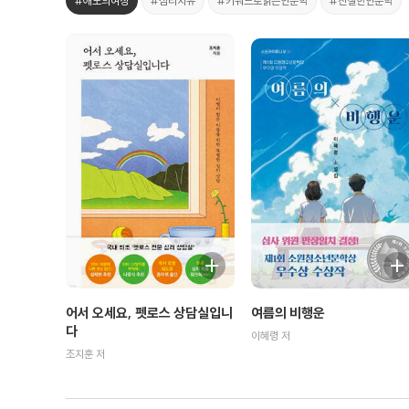
#애도의여정
#심리치유
#키워드로읽는인문학
#친절한인문학
여름의 비행운
어서 오세요, 펫로스 상담실입니
다
이혜령 저
조지훈 저