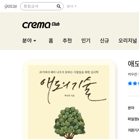
통합검색
분야
분야
홈
추천
인기
신규
오리지널
애
박우란
분야
파일정
지원기