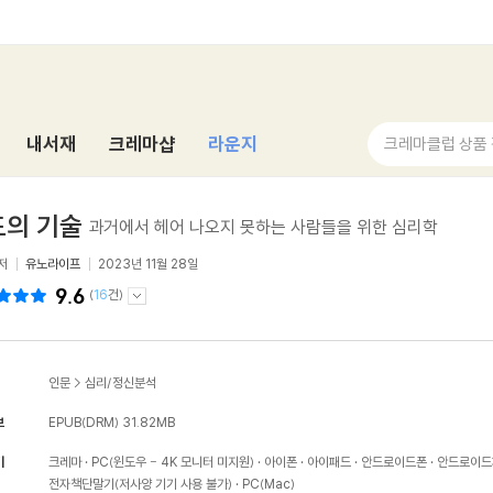
내서재
크레마샵
라운지
크레마클럽 상품
도의 기술
과거에서 헤어 나오지 못하는 사람들을 위한 심리학
저
유노라이프
2023년 11월 28일
9.6
(
16
건)
인문
>
심리/정신분석
보
EPUB(DRM)
31.82MB
기
크레마
PC(윈도우 - 4K 모니터 미지원)
아이폰
아이패드
안드로이드폰
안드로이드
전자책단말기(저사양 기기 사용 불가)
PC(Mac)