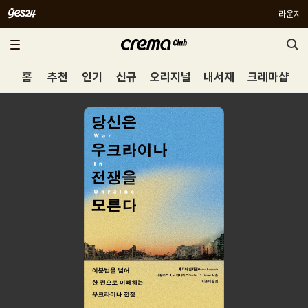
라운지
홈
추천
인기
신규
오리지널
내서재
크레마샵