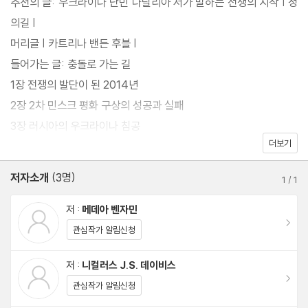
추천의 글: 우크라이나 난민 나탈리아 서가 말하는 전쟁의 시작 | 정
부족한 상황은 침공 직후 국내외 진보 진영 역시 마찬가지였고, 이런
의길 |
상황으로 인해 평화와 종전을 위한 입장과 관점은 무엇이어야 하는
머리글 | 카트리나 밴든 후블 |
지, 어떻게 대응해야 하는지 혼란과 어려움이 초래되었다.
들어가는 글: 충돌로 가는 길
1장 전쟁의 발단이 된 2014년
1년 6개월이 지나 이제 이 전쟁은 교착 상태로 향하고 있다. 그렇다
2장 2차 민스크 평화 구상의 성공과 실패
면 우크라이나 침공 후 1년 반이 지난 지금, 우크라이나 전쟁에 대한
3장 러시아의 우크라이나 침공
우리의 이해는 얼마나 더 깊어졌을까? 지금 우리가 이해하고 있는
더보기
4장 나토: 신화와 현실
우크라이나 전쟁이란 어떤 것일까? 평화와 종전을 위한 관점은 어
5장 정보전
저자소개
(3명)
떤 것일까?
1
/
1
6장 서방의 러시아 제재와 그 결과
7장 핵무기 카드를 만지작거리며
저 :
메데아 벤자민
침공 직후 지배적이었던 관점, 그러니까 일방적으로 우크라이나를
이동
결론 이 전쟁은 어떻게 끝날 것인가?
관심작가 알림신청
침공한 러시아와 러시아의 지도자인 푸틴은 악이고, 우크라이나는
나가는 글 한국어판에 부쳐: 소모전, 그리고 평화에 대해 커지는 요
선이며 젤렌스키는 민주 진영을 지키는 영웅일까? 이 전쟁은 선악
저 :
니컬러스 J.S. 데이비스
구
이동
의 대결인가? 나토와 미국의 도발로 러시아가 우크라이나를 침공했
관심작가 알림신청
감사의 글
다는 것은 러시아와 푸틴의 야욕에 대한 핑계에 불과한가? 우크라