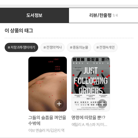
도서정보
리뷰/한줄평
1/4
이 상품의 태그
#저항과투쟁이야기
#전쟁의역사
#중동의눈물
#전쟁속개인
그들의 슬픔을 껴안을
명령에 따랐을 뿐!?
수밖에
에밀리 A. 캐스파 저/이성
민 역
이브 엔슬러 저/김은지 역