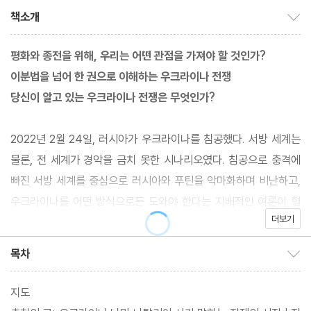
책소개
책소개 보이기/감추기
평화와 종전을 위해, 우리는 어떤 관점을 가져야 할 것인가?
이분법을 넘어 한 권으로 이해하는 우크라이나 전쟁
당신이 알고 있는 우크라이나 전쟁은 무엇인가?
2022년 2월 24일, 러시아가 우크라이나를 침공했다. 서방 세계는
물론, 전 세계가 경악을 금치 못한 시나리오였다. 침공으로 충격에
빠진 서방 세계를 중심으로 러시아와 푸틴을 악마화하며 비난하고,
우크라이나를 어떤 방식으로든 도와야 한다는 지배적인 여론이 형
더보기
성되었다. 우크라이나의 결사적 항전이 연이어 보도되고, 우크라이
나의 '승리'를 위해 무기를 지원해야 한다는 관점부터 젤렌스키의 영
목차
목차 보이기/감추기
웅화, 러시아혐오 분위기가 순식간에 만들어졌다. 미국과 나토의 '도
발'로 인해 러시아의 침공이 시작되었다는 관점은 친푸틴적 관점으
지도
로 매장되곤 했다. 이 사태에 대한 일목요연하고 깊이 있는 이해가