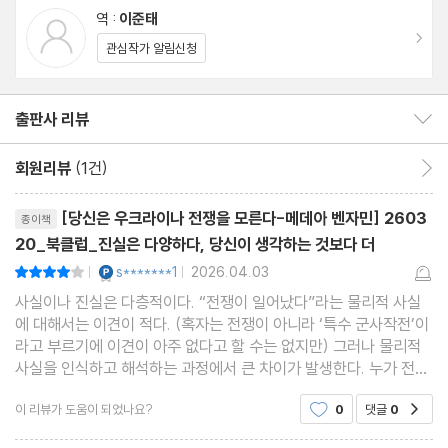
옮긴이의 글
역 :
이준태
이나의 전쟁 승리를 위해 우크라이나에 무기를 지원하는 것은 정당
주(註)
이동
관심작가 알림신청
한가? 우크라이나가 영토를 수복하고 전쟁에서 '승리'할 수 있을 것
이라고 생각하는가? 무기를 지원하는 것이 무리라면, 러시아에 가
하는 경제적 제재는 종전에 도움이 될까? 이 전쟁으로 인해 세계 질
출판사 리뷰
출판사 리뷰 보이기/감추기
서는 어떻게 재편되고 있을까? 그 안에서 한반도는, 그리고 그 안에
회원리뷰
(1건)
회원리뷰 이동
살고 있는 우리는 이 전쟁으로 어떤 영향을 받고 있는 것일까?
리뷰제목
[당신은 우크라이나 전쟁을 모른다-메데아 벤자민] 2603
종이책
지금까지도 국내에 소개되는 언론 등에서 이 전쟁을 다루고 있는 서
20_북클럽_진실은 다양하다, 당신이 생각하는 것보다 더
방 세계 중심의 관점은 크게 달라진 듯 보이지 않고, 이 전쟁에 대한
YES마니아 : 플래티넘
s*******1
2026.04.03
평점8점
|
|
관심 역시 급격히 줄어든 것으로 보인다. 특히 서방 세계의 지배적
사실이나 진실은 다층적이다. “전쟁이 일어났다”라는 물리적 사실
에 대해서는 이견이 적다. (혹자는 전쟁이 아니라 ‘특수 군사작전’이
관점을 따른 언론 보도의 영향으로 한국사회에서는 진보 진영에서
라고 부르기에 이견이 아주 없다고 할 수는 없지만) 그러나 물리적
조차 이 전쟁을 단편적, 이분법적으로 이해하는 관점이 나타나곤 했
사실을 인식하고 해석하는 과정에서 큰 차이가 발생한다. 누가 전쟁
으며, 종전과 평화를 위해 우리가 어떤 관점을 취해야 하는지, 그것
을 일으켰느냐를 비롯해서 어떤 의미를 부여하고, 가치를 매기는 순
이 리뷰가 도움이 되었나요?
0
댓글
0
공감
간 각각의 사실들은 중첩되고 복잡해진다. 당
을 위해 이 사태를 어떻게 이해해야 하는지 입장을 정리하기가 쉽지
않다. 특히나 이 사태는 미국/나토와 러시아의 대리전 성격이 강하