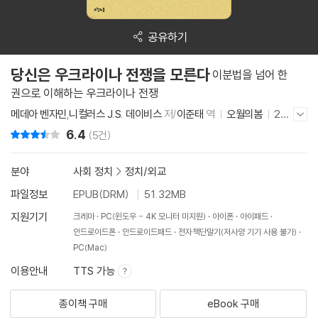
공유하기
당신은 우크라이나 전쟁을 모른다
이분법을 넘어 한
권으로 이해하는 우크라이나 전쟁
메데아 벤자민
,
니컬러스 J.S. 데이비스
저/
이준태
역
오월의봄
20
저자/출판사 더보기/감추기
24년 2월 23일
6.4
리뷰 총점
(5건)
분야
사회 정치
>
정치/외교
파일정보
EPUB(DRM)
51.32MB
지원기기
크레마
PC(윈도우 - 4K 모니터 미지원)
아이폰
아이패드
안드로이드폰
안드로이드패드
전자책단말기(저사양 기기 사용 불가)
PC(Mac)
이용안내
TTS 가능
종이책 구매
eBook 구매