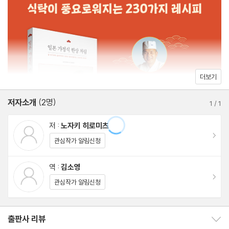
- 고기 완자 조림
- 돼지고기 감자 조림
- 돈가스
- 깍둑 카레
노자키 요리장의 요리 레슨 1 _ 육수 우리는 법과 활용술
더보기
노자키 요리장의 요리 레슨 2 _ 맛있는 풍미 만들기
저자소개
(2명)
노자키 요리장의 요리 레슨 3 _ 밥 짓는 법
1
/
1
저 :
노자키 히로미츠
제2장 한 첩이 더 필요할 때 무침·절임·샐러드
이동
관심작가 알림신청
- 초절임 3종
역 :
김소영
이동
- 시금치나물
관심작가 알림신청
- 꼬투리 강낭콩 깨 무침
- 꼬투리 완두콩 당근 깨 무침
출판사 리뷰
출판사 리뷰 보이기/감추기
- 으깬 두부 무침 3종