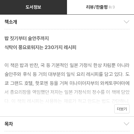
도서정보
리뷰/한줄평
8/3
책소개
책소개 보이기/감추기
밥 짓기부터 술안주까지
식탁이 풍요로워지는 230가지 레시피
이 책은 밥과 반찬, 국 등 기본적인 일본 가정식 한상 차림뿐 아니라
술안주와 후식 등 거의 대부분의 일식 요리 레시피를 담고 있다. 도
쿄 그랜드 호텔, 핫포엔 등을 거쳐 미나미아자부의 와케토쿠야마에
서 총요리장을 역임했던 저자는 일본 가정식의 정수를 이 책에 담았
다. 이 책의 레시피는 사용하는 재료가 적고 만드는 법도 간단하니,
더보기
초보자여도 쉽게 따라할 수 있다. 또한 베테랑은 일식 요리의 새로운
면을 발견할 수 있을 것이다.
목차
목차 보이기/감추기