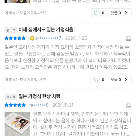
초밥이나 덮밥, 라멘 등 한그릇 요리 위주로 생각했
었는데 이 책을 통해서 일본 가정식에 대해 두루두루
- 가다랑어 매실 다타키
이 리뷰가 도움이 되었나요?
0
댓글
0
공감
알게 되었다. 한상 차림을 중심으로 하는 레시피북인
- 냉국
만큼 사용하는 도구나 계절에 맞는 식재료부터 상차
리뷰제목
- 갈치 깨 튀김
림까지 기본적인
이제 집에서도 일본 가정식을!
종이책
- 간단한 술안주 모음 1
YES마니아 : 골드
s**********7
2024.11.25
평점10점
|
|
- 간단한 술안주 모음 2
일본인 요리사인 저자가 가정 요리의 소중함과 가정에서만 만들 수
노자키 요리장의 요리 레슨 6 _ 플레이팅의 기본
있는 맛을 고집한다는 글에 감동을 받았고, 저도 화려하고 자극적인
음식보다 진정한 가정식의 맛을 원했기에 이 책이 더욱 기대가 컸어
요. 저자 노자키 요리장은 과정 하나하나에 반드시 이유가 있으므로,
제4장 메인 요리가 되는 구이·튀김
요리할 때 머리를 쓰라고 하네요. 머리쓰는 일이라면 저도 잘 할 수
이 리뷰가 도움이 되었나요?
0
댓글
0
공감
있을 것 같아 이 책을 보면서 일본 요리에
- 전갱이 소금 구이
리뷰제목
일본 가정식 한상 차림
종이책
- 금눈돔 양념 구이
m******8
2024.11.21
평점10점
|
|
- 삼치 유자 구이
일본 요리 드라마나 영화, 만화책을 보다 보면 되게
- 대구 사이쿄 된장 구이
먹고 싶어지는 음식 중 하나가 바로 일본 가정식입니
- 참치 적된장 구이
다. 실제로 점심 시간에 종종 사먹으러 가기도 하고
요. 그런데! 요즘!! 물가가!!! 미쳤어요!!!! ㅠㅠ!!!!!
- 가다랑어 젓갈 구이