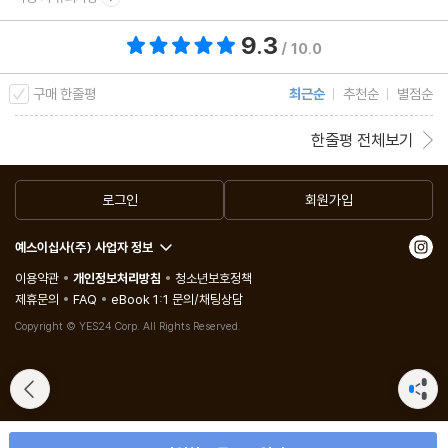
- 두부 가지 산적
- 유부 파 구이
9.3
총 평점 9.3점
/ 10.0
- 두부 스테이크
- 일본식 튀김
구매 한줄평
최근순
추천순
별점순
- 카키아게
한줄평 전체보기
- 가다랑어 타츠타아게
- 붕장어 프라이
로그인
회원가입
- 오징어 튀김 절임
- 연두부 튀김
예스이십사(주) 사업자 정보
노자키 요리장의 요리 레슨 7 _ 매일 도시락
이용약관
개인정보처리방침
청소년보호정책
제휴문의
FAQ
eBook 1:1 문의/채팅상담
노자키 요리장의 요리 레슨 8 _ 도자기 그릇 다루는 법
Copyright © YES24 Corp. All Rights Reserved.
제5장 평온해지는 맛 조림·찜·전골
- 담백한 도미 조림