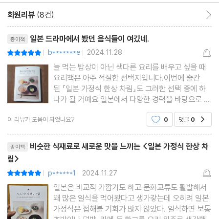
- 피조개 쪽파 무침
회원리뷰
(8건)
회원리뷰 이동
- 찜닭 시금치 간 무 무침
리뷰제목
일본 드라마에서 봤던 음식들이 여깄네.
종이책
- 한 첩 더 필요할 때 _ 계절 채소 한 첩 요리
b*******e
2024.11.28
평점10점
|
|
- 소고기 샐러드
늘 먹는 밥상이 아닌 색다른 요리를 배우고 싶을 때
- 냉 돼지고기 샤브
요리책은 아주 적절한 선택지입니다.이번에 출간
- 감자 고명 무침
된 『일본 가정식 한상 차림』도 그러한 선택 중에 하
나가 될 거예요.일본에서 다양한 경력을 바탕으로 자
- 토마토 샐러드
신만의 요리 철학을 쌓고 활동 중인 요리사답게음식
- 경수채 유부 샐러드
이 리뷰가 도움이 되었나요?
0
댓글
0
공감
점이 아닌 집밥이 주는 매력을 알리고자 간결하고 다
- 데친 채소 간편 무침
양한 방식으로 만들어진 음식으로 채운 노력이 보이
리뷰제목
더군요.우리는 진짜 일
노자키 요리장의 요리 레슨 4 _ 만들어두면 편리한 고명과 소스
비슷한 식재료로 새로운 맛을 느끼는 <일본 가정식 한상 차
종이책
림>
노자키 요리장의 요리 레슨 5 _ 신선한 생선 구별법
p******1
2024.11.27
평점10점
|
|
일본은 비교적 가깝기도 하고 문화교류도 활발해서
제3장 재빨리 맛있게 만드는 술안주
꽤 많은 일식을 먹어봤다고 생가갛는데 오히려 일본
가정식은 접해볼 기회가 많지 않았다. 일식하면 보통
- 고등어 초절임