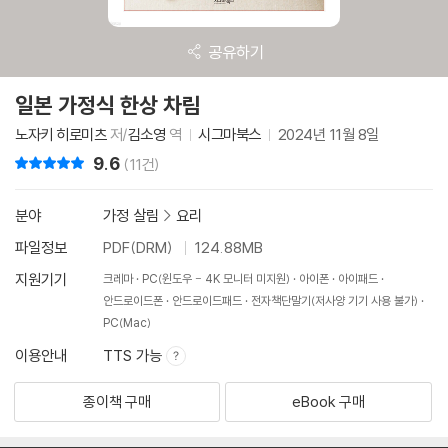
공유하기
일본 가정식 한상 차림
노자키 히로미츠
저/
김소영
역
시그마북스
2024년 11월 8일
9.6
리뷰 총점
(11건)
분야
가정 살림
>
요리
파일정보
PDF(DRM)
124.88MB
지원기기
크레마
PC(윈도우 - 4K 모니터 미지원)
아이폰
아이패드
안드로이드폰
안드로이드패드
전자책단말기(저사양 기기 사용 불가)
PC(Mac)
이용안내
TTS 가능
종이책 구매
eBook 구매