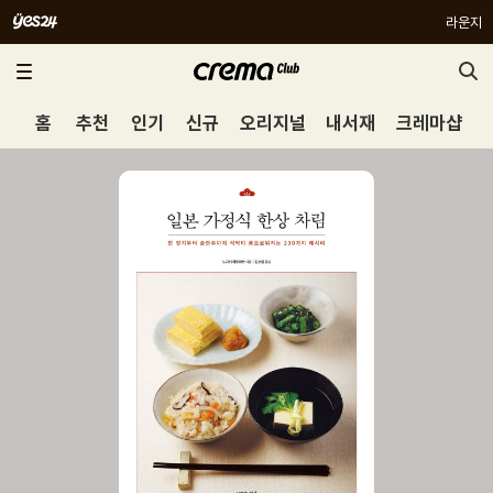
라운지
홈
추천
인기
신규
오리지널
내서재
크레마샵