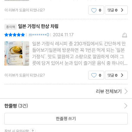
밖에서 사먹기는 커녕, 가능한 자주 도시락을 싸다닐
- 오징어 레몬 구이
이 리뷰가 도움이 되었나요?
0
댓글
0
공감
정도죠. 그래도 가끔은 외식 할 때 먹곤 했던 음식들
- 대구 소금 절임 구이
이 그리울 때가 있는데요. 이왕 이렇게 된 거, 집에서
리뷰제목
일식 가정식
- 넙치 바삭 구이
일본 가정식 한상 차림
종이책
m*******0
2024.11.17
평점10점
- 가다랑어 스테이크
|
|
일본 가정식 레시피 총 230개집에서도 간단하게 만
- 생선 구이를 위한 전채 채소 카탈로그
들어보기일본에 방문하면 꼭 1번은 먹게 되는 '일본
- 프라이팬 닭 구이
가정식'. 맛도 깔끔하고 소량으로 깔끔하게 여러 그
- 닭고기 치즈 구이
릇에 담겨 있어서 눈과 입이 즐거운 음식 중 하나이
다. 일식 요리사이자 영양사인 노자키 히로미쓰는 저
- 닭고기 카레 괭이 구이
이 리뷰가 도움이 되었나요?
0
댓글
0
공감
명한 호텔에서 오랫동안 총주방장을 역임을 하면서
- 돼지고기 케첩 데리야키
일본 대중에게 '가정식'의 소중함과 '집밥'을 널리 알
- 소고기 파 구이
리고 있다. 이 책에서
리뷰 전체보기
- 소고기 된장 절임 구이
한줄평
(3건)
한줄평 이동
- 일본식 로스트비프
- 달걀말이
한줄평 쓰기
- 다테마키
작성 시 유의사항