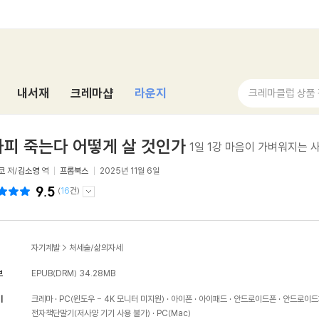
내서재
크레마샵
라운지
크레마클럽 상품
피 죽는다 어떻게 살 것인가
1일 1강 마음이 가벼워지는 
코
저/
김소영
역
프롬북스
2025년 11월 6일
9.5
(
16
건)
자기계발
>
처세술/삶의자세
보
EPUB(DRM)
34.28MB
기
크레마
PC(윈도우 - 4K 모니터 미지원)
아이폰
아이패드
안드로이드폰
안드로이드
전자책단말기(저사양 기기 사용 불가)
PC(Mac)