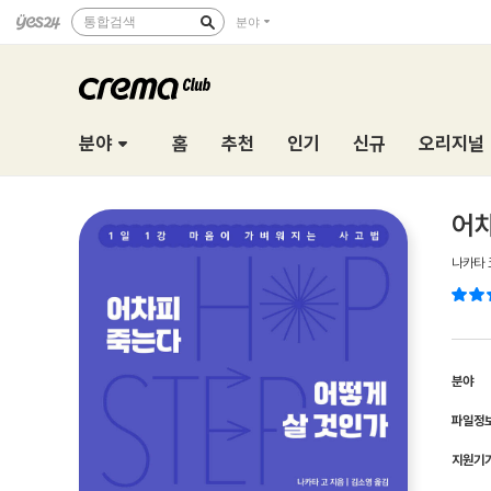
통합검색
분야
분야
홈
추천
인기
신규
오리지널
어차
나카타 
분야
파일정
지원기