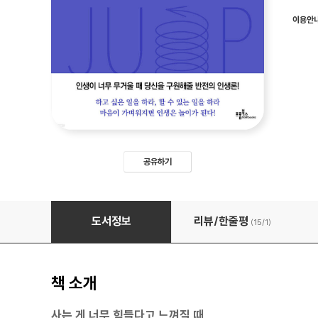
이용안
공유하기
어차피 죽는다 어떻게 살 것인가
도서정보
리뷰/한줄평
(15/
1
)
책 소개
사는 게 너무 힘들다고 느껴질 때