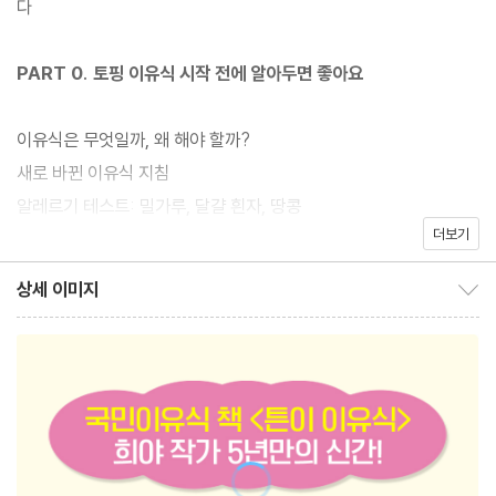
다
치 판정을 받았습니다.
PART 0. 토핑 이유식 시작 전에 알아두면 좋아요
희야 작가는 첫째 튼이를 위해서 죽 이유식(밥솥 이유식)을, 이른둥
이 뿐이를 위해서 토핑 이유식, 자기주도이유식까지 모두 만들어봤
이유식은 무엇일까, 왜 해야 할까?
습니다. 또한 미국 소아과학회, WHO 자료, 해외 논문 등을 찾아보
새로 바뀐 이유식 지침
면서 변경된 이유식 지침에 대해서도 열심히 조사하고 공부했습니
알레르기 테스트: 밀가루, 달걀 흰자, 땅콩
다. 그 모든 경험과 지식, 노하우를 이 책에 담았습니다. 이유식을 처
더보기
이유식 준비물
음 시작하는 분들에게 도움이 되기를 바랍니다.
초기 쌀가루, 중기 쌀가루, 중기 잡곡가루는 얼마나 사야 할까?
상세 이미지
상세 이미지 보이기/감추기
시기별 토핑 이유식의 양
토핑 이유식, 죽 이유식(밥솥 이유식), 자기주도이유식, 형태만 조금
물 마시는 시기와 섭취량, 빨대컵 사용 시기
씩 다를 뿐 결국 같은 이유식이고, 아기가 잘 먹는다면 어떤 방법이
한 번에 6가지 큐브를 만드는 방법
든 괜찮습니다. 2.32kg으로 만지면 부서질 것만 같았던 이른둥이
달걀 고르는 방법
뿐이는 이유식을 먹고 10kg이 넘을 정도로 건강하게 자랐습니다.
두부 고르는 방법
채소, 과일을 세척하는 방법
이유식의 목표는 아기가 돌이 되었을 때 가족이 한 자리에 모여서 삼