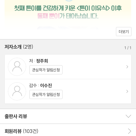
아기 과자, 아기 치즈, 아기 요거트를 고르는 방법
시 세 끼 즐거운 식사를 하는 것입니다. 조금 느리게 천천히 진행되
유기농, 무농약, 친환경, GAP 인증, 무항생제 이해하기
더라도 아기를 믿고 기다려주세요. 여러분의 사랑스러운 아기들도
이유식 시작 후 변비가 생겼을 때
뿐이처럼 잘 먹고 건강하게 자라날 테니까요.
토핑 이유식 각 시기별 특징
더보기
저자소개
(2명)
PART 1. 초기 토핑 이유식
1
/
1
저 :
정주희
1장 초기 토핑 이유식 시작 전에 알아두면 좋아요
이동
관심작가 알림신청
초기 이유식을 왜 쌀로 시작할까?
왜 오트밀로 이유식을 만들까?
감수 :
이수진
이동
초기 토핑 이유식 먹는 양과 시간
관심작가 알림신청
토핑 이유식 큐브 해동법과 이유식 데워 먹이는 방법
초기 이유식 때 간식을 줘도 될까?
출판사 리뷰
출판사 리뷰 보이기/감추기
초기 토핑 이유식 소고기 활용법
초기 이유식&토핑 이유식 질문
회원리뷰
(103건)
회원리뷰 이동