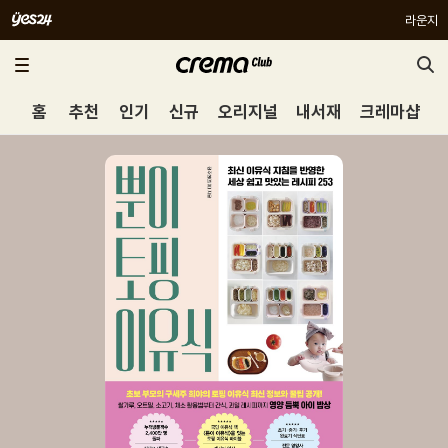
라운지
홈
추천
인기
신규
오리지널
내서재
크레마샵