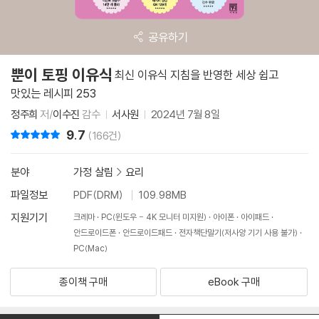
공유하기
뿐이 토핑 이유식
최신 이유식 지침을 반영한 세상 쉽고
맛있는 레시피 253
정주희
저/
이수진
감수
서사원
2024년 7월 8일
9.7
리뷰 총점
(166건)
분야
가정 살림
>
요리
파일정보
PDF(DRM)
109.98MB
지원기기
크레마
PC(윈도우 - 4K 모니터 미지원)
아이폰
아이패드
안드로이드폰
안드로이드패드
전자책단말기(저사양 기기 사용 불가)
PC(Mac)
종이책 구매
eBook 구매