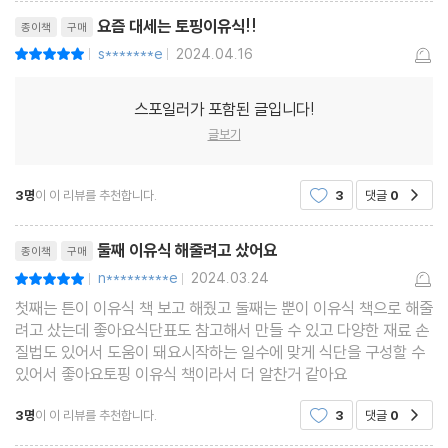
청경채
요즘 대세는 토핑이유식!!
종이책
구매
오이
s*******e
2024.04.16
평점10점
|
|
브로콜리
당근
스포일러가 포함된 글입니다!
양배추
글보기
사과
단호박
3명
이 이 리뷰를 추천합니다.
3
댓글
0
공감
완두콩
리뷰제목
둘째 이유식 해줄려고 샀어요
달걀노른자
종이책
구매
n*********e
2024.03.24
평점10점
|
|
첫째는 튼이 이유식 책 보고 해줬고 둘째는 뿐이 이유식 책으로 해줄
PART 2. 중기 토핑 이유식
려고 샀는데 좋아요식단표도 참고해서 만들 수 있고 다양한 재료 손
질법도 있어서 도움이 돼요시작하는 일수에 맞게 식단을 구성할 수
1장 중기 토핑 이유식 시작 전에 알아두면 좋아요
있어서 좋아요토핑 이유식 책이라서 더 알찬거 같아요
중기 이유식&토핑 이유식 질문
3명
이 이 리뷰를 추천합니다.
3
댓글
0
공감
중기 토핑 이유식 식단표 재료 미리보기