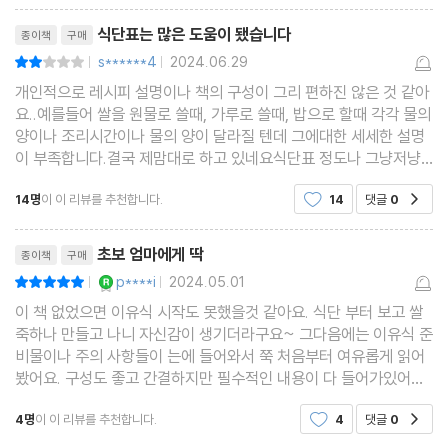
초기 토핑 이유식 재료
리뷰제목
식단표는 많은 도움이 됐습니다
종이책
구매
토핑 이유식 식사 차림 예시
s******4
2024.06.29
평점4점
|
|
초기 토핑 이유식 식단표
개인적으로 레시피 설명이나 책의 구성이 그리 편하진 않은 것 같아
요..예를들어 쌀을 원물로 쓸때, 가루로 쓸때, 밥으로 할때 각각 물의
2장 초기 토핑 이유식
양이나 조리시간이나 물의 양이 달라질 텐데 그에대한 세세한 설명
이 부족합니다.결국 제맘대로 하고 있네요식단표 정도나 그냥저냥
쌀죽(불린 쌀 10배죽)
따라가고 있고이마저도 시기별 저자가 아이에게 제공한 양이나 질
쌀죽(밥 5배죽)
14명
이 이 리뷰를 추천합니다.
14
댓글
0
공감
감에 대한내용이 아예 없고, 대체 가능한 재료에
쌀죽(쌀가루 16배죽)
리뷰제목
오트밀죽(쌀가루+퀵롤드 오트밀)
초보 엄마에게 딱
종이책
구매
오트밀죽(불린 쌀+퀵롤드 오트밀 10배죽)
YES마니아 : 로얄
p****i
2024.05.01
평점10점
|
|
소고기죽(쌀가루 16배죽)
이 책 없었으면 이유식 시작도 못했을것 같아요. 식단 부터 보고 쌀
죽하나 만들고 나니 자신감이 생기더라구요~ 그다음에는 이유식 준
쌀죽
비물이나 주의 사항들이 는에 들어와서 쭉 처음부터 여유롭게 읽어
오트밀죽(8배죽)
봤어요. 구성도 좋고 간결하지만 필수적인 내용이 다 들어가있어서
넘 좋아요!
소고기
4명
이 이 리뷰를 추천합니다.
4
댓글
0
공감
애호박