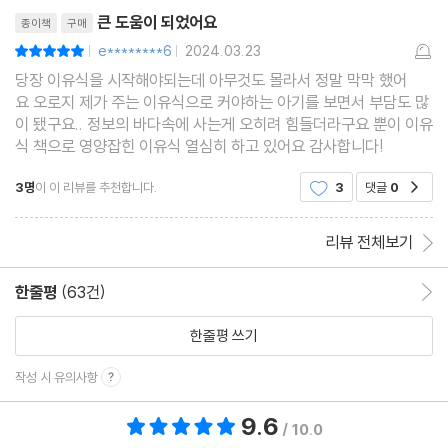
리뷰제목
이유식에서 사용 가능한 흰살 생선
큰 도움이 되었어요
종이책
구매
중기 이유식 필수템 채소 육수
e********6
2024.03.23
평점10점
|
|
중기 토핑 이유식 체크사항 및 스케줄
당장 이유식을 시작해야되는데 아무것도 몰라서 정말 막막 했어
요 오로지 제가 주는 이유식으로 커야하는 아기를 보면서 부담도 많
중기 토핑 이유식의 재료 비율과 양
이 됐구요.. 정보의 바다속에 사는게 오히려 힘들더라구요 뿐이 이유
중기 토핑 이유식 식단표(하루 2~3회)
식 책으로 영양잡힌 이유식 열심히 하고 있어요 감사합니다!
3명
이 이 리뷰를 추천합니다.
3
댓글
0
공감
2장 중기 토핑 이유식 1단계
중기 토핑 이유식 1단계 베이스죽
리뷰 전체보기
현미쌀죽(10배죽)
소고기토마토소스
한줄평
(63건)
한줄평 이동
달걀순두부조림
한줄평 쓰기
소고기양송이볶음
닭고기
작성 시 유의사항
양파
9.6
총 평점 9.6점
/ 10.0
두부