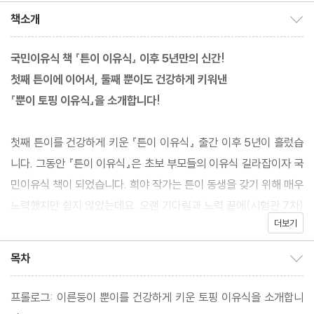
책소개
책소개 보이기/감추기
국민이유식 책 『튼이 이유식』 이후 5년만의 신간!
첫째 튼이에 이어서, 둘째 뿐이도 건강하게 키워낸
『뿐이 토핑 이유식』을 소개합니다!
첫째 튼이를 건강하게 키운 『튼이 이유식』 출간 이후 5년이 흘렀습
니다. 그동안 『튼이 이유식』은 초보 부모들의 이유식 길라잡이자 국
민이유식 책이 되었습니다. 희야 작가는 튼이 동생을 갖기 위해 매우
노력했지만 쉽지 않았는데요. 오랜 기다림과 노력 끝에(시험관 7차)
더보기
35주 1일 차에 둘째 뿐이는 2.32kg 저체중의 이른둥이로 태어났습
니다. 스스로 호흡하는 걸 힘들어해서 태어나자마자 대학병원 신생
목차
목차 보이기/감추기
아 집중치료실에 입원했어요. 게다가 심방중격결손(심장에 구멍이
있다) 진단까지 받아서 엄마아빠 마음이 무너져내렸습니다. 다행히
프롤로그: 이른둥이 뿐이를 건강하게 키운 토핑 이유식을 소개합니
엄마표 이유식을 먹고 건강하게 자라서 수술 없이 심방중격결손 완