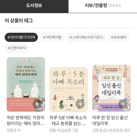
도서정보
리뷰/한줄평
103/63
이 상품의 태그
#첫아이를기다리며
#국민육아템
#스테디에는이유가있다
#초보엄마
#간편이유식
작은 변화에도 걱정이
하루 5분 아빠 목소리
하루 한 장 임신 출산
많아지는 예비 엄마들
: 태교 동화를 읽는 시
데일리북
에게
간 · 지혜를 배우는 아
전종관 저
정홍 저/김승연 그림
김문영,김수연,한유정 공저
이