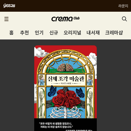
라운지
홈
추천
인기
신규
오리지널
내서재
크레마샵