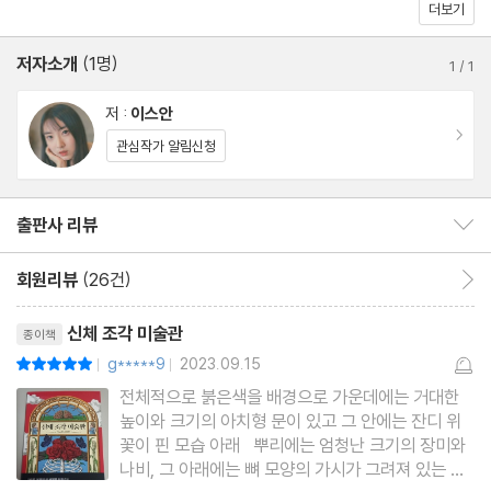
로 조각이 되기를 선택한 사람들의 이야기 〈신체 조각 미술관〉, 지옥
더보기
그 자체를 담은 놀이기구에 방문한 다섯 사람 〈한밤중의 어트랙션〉,
작가의 말
저자소개
(1명)
금기를 깨고 푸른 인어를 보러 간 젊은 어부 〈푸른 인어〉, 결혼과 출
1
/
1
산 후 완전히 달라져 버린 아내와 마지막을 고하는 남편에게 벌어진
저 :
이스안
일 〈어떤 부부〉 등 환상적이면서 동시에 섬뜩해 소름이 돋는 여덟 가
이동
관심작가 알림신청
지 기담을 엮었다. 그중에는 호러 마니아인 작가가 직접 겪은 가위눌
림 경험담을 재구성한 〈꿈에 관한 이야기들〉도 있어서, 현실과 꿈의
출판사 리뷰
출판사 리뷰 보이기/감추기
경계선을 희미하게 만든다.
회원리뷰
(26건)
회원리뷰 이동
작가가 준비한 기담들은 독자에게 도무지 자신의 의지로는 깨어날
리뷰제목
수도, 벗어날 수도 없는 악몽을 선사한다.
신체 조각 미술관
종이책
g*****9
2023.09.15
평점10점
|
|
전체적으로 붉은색을 배경으로 가운데에는 거대한
높이와 크기의 아치형 문이 있고 그 안에는 잔디 위
꽃이 핀 모습 아래 뿌리에는 엄청난 크기의 장미와
나비, 그 아래에는 뼈 모양의 가시가 그려져 있는 모