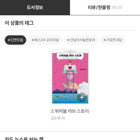
도서정보
리뷰/한줄평
26/20
이 상품의 태그
#단편모음
#예스24 오리지널
#간담이서늘한호러
#기묘한괴담
스위처블 러브 스토리
김수연 저
카드 뉴스로 보는 책