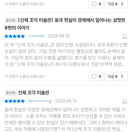
이 리뷰가 도움이 되었나요?
0
댓글
0
공감
으로 나를 증명하며 살아가는가'라는 질문을 자
리뷰제목
[신체 조각 미술관] 꿈과 현실의 경계에서 일어나는 섬찟한
종이책
8편의 이야기
c*****0
2023.09.16
평점10점
|
|
이 책 『신체 조각 미술관』은 호러 단편 소설집이다. 모두 8편의 단편
소설이 실려 있다. '기담 전문 작가'라는 별칭으로 불러도 손색이 없
다. 기담의 호러 분야 지평을 넓혔다는 평가를 받는 이유다. 표제어
가 된 「신체 조각 미술관」이 하나의 단편으로서 가장 이색적 부분이
어서인지 그대로 표제어가 되었다. 그가 호러 소설을 낸 것이 이번이
이 리뷰가 도움이 되었나요?
0
댓글
0
공감
처음은 아니다. 전작 『기요틴』과
리뷰제목
신체 조각 미술관
종이책
m********g
2023.09.15
평점10점
|
|
꿈과 현실의 모호한 경계선에서 일어나는 섬찟하고 괴이한 여덟 가
지 이야기 소름 끼치는 악몽을 꿔도 우리가 안심할 수 있는 이유는
언제든 돌아올 수 있는 현실이 있기 때문이다. 그러나 잠에서 깨어나
고도 계속 악몽에 시달린다면? 이 책 [신체 조각 미술관]은 현실에