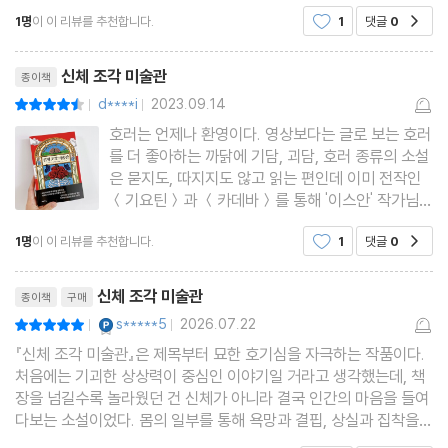
습의 표지가 인상적으로 느껴졌다. "모두 이렇게 새
1명
이 이 리뷰를 추천합니다.
1
댓글
0
공감
생명을 얻었으니 저희는 더 이상 슬프지 않습니다"
라고 적혀 있는 것이 책 제목인 '신체 조각 미술관'
리뷰제목
신체 조각 미술관
종이책
d****i
2023.09.14
평점9점
|
|
호러는 언제나 환영이다. 영상보다는 글로 보는 호러
를 더 좋아하는 까닭에 기담, 괴담, 호러 종류의 소설
은 묻지도, 따지지도 않고 읽는 편인데 이미 전작인
＜기요틴＞과 ＜카데바＞를 통해 '이스안' 작가님의
느낌을 알기에 이번 신간도 가슴 설레게 다가와졌던
1명
이 이 리뷰를 추천합니다.
1
댓글
0
공감
것 같다. 총 여덟 편의 단편들을 모아놓은 ＜신체
조각 미술관＞은 자살하거나 죽기 전 유언으
리뷰제목
신체 조각 미술관
종이책
구매
YES마니아 : 플래티넘
s*****5
2026.07.22
평점10점
|
|
『신체 조각 미술관』은 제목부터 묘한 호기심을 자극하는 작품이다.
처음에는 기괴한 상상력이 중심인 이야기일 거라고 생각했는데, 책
장을 넘길수록 놀라웠던 건 신체가 아니라 결국 인간의 마음을 들여
다보는 소설이었다. 몸의 일부를 통해 욕망과 결핍, 상실과 집착을
이야기하는 방식이 낯설면서도 강렬했고, 독자로 하여금 '나는 무엇