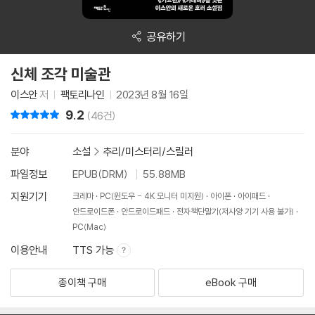
공유하기
신체 조각 미술관
이스안
저
팩토리나인
2023년 8월 16일
9.2
리뷰 총점
(46건)
분야
소설
>
추리/미스터리/스릴러
파일정보
EPUB(DRM)
55.88MB
지원기기
크레마
PC(윈도우 - 4K 모니터 미지원)
아이폰
아이패드
안드로이드폰
안드로이드패드
전자책단말기(저사양 기기 사용 불가)
PC(Mac)
이용안내
TTS 가능
종이책 구매
eBook 구매