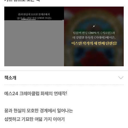
책소개
책소개 보이기/감추기
예스24 크레마클럽 화제의 연재작!
꿈과 현실의 모호한 경계에서 일어나는
섬찟하고 기묘한 여덟 가지 이야기