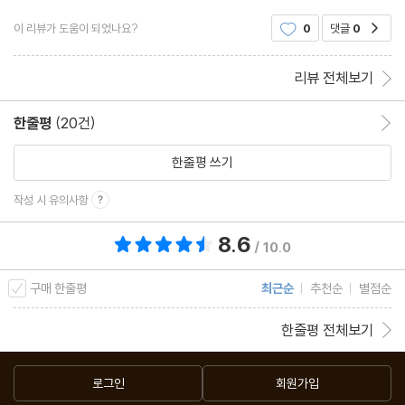
서 꾸는 기묘하고도 섬뜩한 악몽이라는 주제를 독자들에게 전달하
이 리뷰가 도움이 되었나요?
0
댓글
0
공감
고 있는 것 같다. 첫 작품인 [기요틴]부터
리뷰 전체보기
한줄평
(20건)
한줄평 이동
한줄평 쓰기
작성 시 유의사항
8.6
총 평점 8.6점
/ 10.0
구매 한줄평
최근순
추천순
별점순
한줄평 전체보기
로그인
회원가입