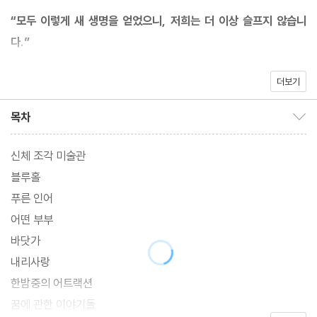
“모두 이렇게 새 생명을 얻었으니, 저희는 더 이상 슬프지 않습니
다.”
더보기
2019년, 첫 소설집 『기요틴』 펀딩 사이트에서 1260% 성공률을 기
록한 이스안 작가가 어느덧 세 번째 소설집 『신체 조각 미술관』을 독
목차
목차 보이기/감추기
자들 앞에 선보인다. 1인 출판사 토이필북스와 강북구 소재의 장난
감 박물관의 대표, 두 편의 소설집과 다수의 단편 및 에세이를 출간
신체 조각 미술관
한 작가 겸 아마추어 포토그래퍼, 공포영화 마니아 등등 작가의 이름
블루홀
앞에 붙는 수많은 수식어들의 공통점은 바로 모두 ‘기묘한 이야기’에
푸른 인어
서 출발한다는 것이다.
어떤 부부
바닷가
이스안 작가의 기담을 관통하는 소재는 바로 ‘꿈’과 ‘죽음’이다. 죽음
내리사랑
과 삶, 꿈과 현실의 그 경계선에서 줄 타기를 하는 인간의 삶에는 늘
한밤중의 어트랙션
기묘한 일이 일어나기 마련이다. 죽고 나서도 영원할 수 있도록 스스
꿈에 관한 이야기들