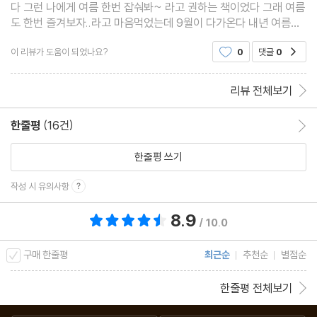
다 그런 나에게 여름 한번 잡숴봐~ 라고 권하는 책이었다 그래 여름
도 한번 즐겨보자..라고 마음먹었는데 9월이 다가온다 내년 여름을
기대해본다
이 리뷰가 도움이 되었나요?
0
댓글
0
공감
리뷰 전체보기
한줄평
(16건)
한줄평 이동
한줄평 쓰기
작성 시 유의사항
8.9
총 평점 8.9점
/ 10.0
구매 한줄평
최근순
추천순
별점순
한줄평 전체보기