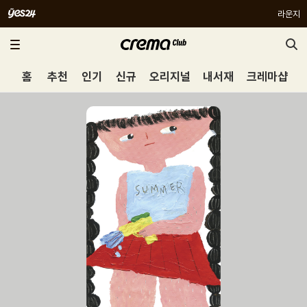
라운지
홈
추천
인기
신규
오리지널
내서재
크레마샵