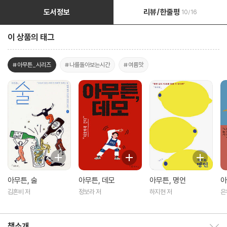
도서정보
리뷰/한줄평
10/16
이 상품의 태그
#아무튼_시리즈
#나를돌아보는시간
#여름맛
아무튼, 술
아무튼, 데모
아무튼, 명언
아
김혼비 저
정보라 저
하지현 저
은
책소개
책소개 보이기/감추기