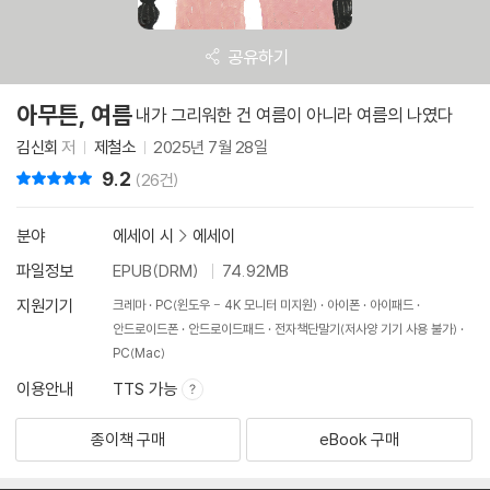
공유하기
아무튼, 여름
내가 그리워한 건 여름이 아니라 여름의 나였다
김신회
저
제철소
2025년 7월 28일
9.2
리뷰 총점
(26건)
분야
에세이 시
>
에세이
파일정보
EPUB(DRM)
74.92MB
지원기기
크레마
PC(윈도우 - 4K 모니터 미지원)
아이폰
아이패드
안드로이드폰
안드로이드패드
전자책단말기(저사양 기기 사용 불가)
PC(Mac)
이용안내
TTS 가능
종이책 구매
eBook 구매