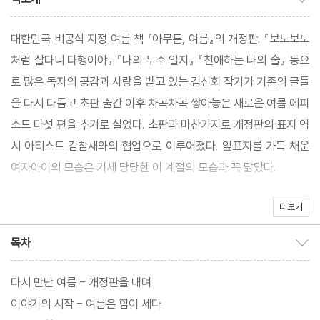
대한민국 비공식 지정 여름 책 『아무튼, 여름』의 개정판. 『보노보노
처럼 살다니 다행이야』 『나의 누수 일지』 『친애하는 나의 술』 등으
로 많은 독자의 공감과 사랑을 받고 있는 김신회 작가가 기존의 글들
을 다시 다듬고 초판 출간 이후 차곡차곡 쌓아놓은 새로운 여름 에피
소드 다섯 편을 추가로 실었다. 초판과 마찬가지로 개정판의 표지 역
시 아티스트 김참새와의 협업으로 이루어졌다. 앞표지를 가득 채운
여자아이의 모습은 기세 당당한 이 계절의 모습과 꼭 닮았다.
더보기
책 속에는 휴가, 여행, 수영, 낮술, 머슬 셔츠, 전 애인 등 여름을 말할
때 우리가 이야기하는 것들로 그득하다. 여름이 왜 좋냐는 물음에
목차
목차 보이기/감추기
‘그냥’이라고 얼버무리기 싫어서 이 책을 쓰기 시작했다는 작가의
‘애호하는 마음’이 낸 길을 따라가다 보면 그동안 잊고 지낸 이 계절
다시 만난 여름 - 개정판을 내며
의 감각이 생생하게 되살아난다.
이야기의 시작 - 여름은 힘이 세다