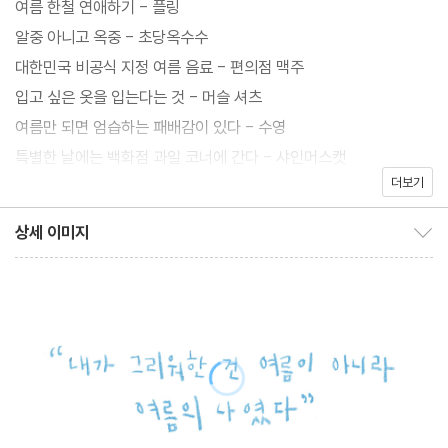
여름 한철 연애하기 - 플링
알중 아니고 옥중 - 초당옥수수
대한민국 비공식 지정 여름 음료 - 편의점 맥주
입고 싶은 옷을 입는다는 것 - 머슬 셔츠
여름만 되면 엄습하는 패배감이 있다 - 수영
특별한 날에는 백화점 과일 코너에 간다 - 샤인머스캣
더보기
우리의 여름방학 - 호캉스
여름으로부터 온 사람 - 전 애인
상세 이미지
상세 이미지 보이기/감추기
하늘이랑 바다 빼면 없다 - 괌
나도 누군가에게 꼭 필요한 사람 - 식물
책은 안주다 - 혼술
평양냉면도 아니고 함흥냉면도 아닌 - 옥천냉면
여름을 완성하는 것 - 치앙마이
라라라 라라라라라 날 좋아한다고 - 덩굴장미
발리에는 이모가 있다 - 사누르