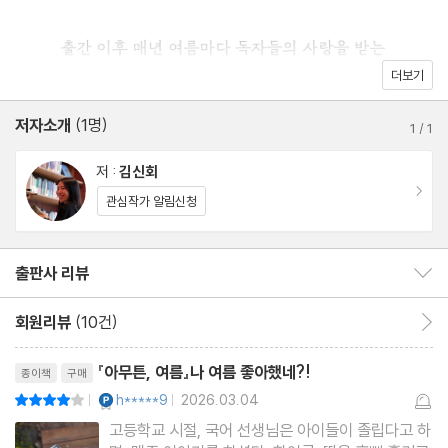
일단 대자로 드러눕기 - 대나무 자리
최고의 생맥 - 낮술
결핍으로부터 시작된 여행 - 여름휴가
더보기
책상 위 과일 달력 - 신비복숭아
저자소개
(1명)
여름이 그리워질 때 - 드라마 〈수박〉
1
/
1
나의 여름날 루틴 - 여름 밥상
저 :
김신회
우리 가족 첫 바다 - 강릉
이동
관심작가 알림신청
김신회가 간단 간다 간다 - 여름사람
계절의 끝 - 근사한 추억 없이도 여름을 사랑할 수 있다
출판사 리뷰
출판사 리뷰 보이기/감추기
회원리뷰
(10건)
회원리뷰 이동
리뷰제목
『아무튼, 여름』나 여름 좋아했네?!
종이책
구매
YES마니아 : 플래티넘
h*****9
2026.03.04
평점8점
|
|
고등학교 시절, 국어 선생님은 아이들이 졸립다고 하