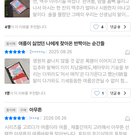
면, 맥주 이야기를 하셨다. 한여름, 땀을 흠뻑 흘리고
나서 마시는 한 잔의 맥주가 얼마나 시원한지 아냐고
말이다. 술을 몰랐던 그때의 우리는 선생님의 말이
먼 미래의 단어 같았다. 하지만 이제는 안다. 지친 마
4명
이 이 리뷰를 추천합니다.
4
댓글
0
공감
음에 다가오는 한 줄기 빛처럼 시원하게 적셔줄 맥주
한잔의 위력을. 어딘가를 여행할 때 혹은 금요일 퇴
리뷰제목
근 후 마시는
여름이 싫었던 나에게 찾아온 반짝이는 순간들
종이책
2*****u
2025.08.26
평점10점
|
|
영원히 끝나지 않을 것 같은 폭염이 이어지고 있다.
입추와 말복이 이미 지났음에도,제아무리 기승을 부
리는 더위라도‘처서 매직’은 다가온다고 했는데8월
말이 다가와도 기세등등한 여름은견딜 수 없이 힘든
계절이다.겨울 태생이라 그런가 유독 여름이 힘들다.
1명
이 이 리뷰를 추천합니다.
1
댓글
0
공감
겨울의 찬 공기는 반짝 정신을 차리게 하지만,찜통
안의 만두처럼 축 늘어지는 몸과뜨거운 열기 앞에 희
리뷰제목
미해지는 정신은여름
아무튼
종이책
구매
l***e
2026.06.26
평점10점
|
|
시리즈를 고르다가 여름이라 여름 , 재출간까지 고려해서 아무튼 선
택한 아무튼의 여름바람을 맞아보니다. 표지의 호기심많은 표정부