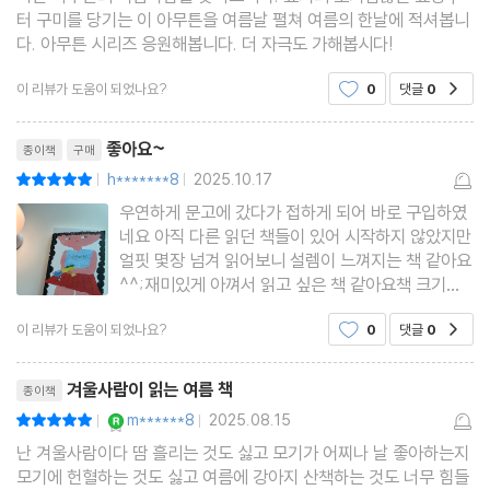
터 구미를 당기는 이 아무튼을 여름날 펼쳐 여름의 한날에 적셔봅니
다. 아무튼 시리즈 응원해봅니다. 더 자극도 가해봅시다!
이 리뷰가 도움이 되었나요?
0
댓글
0
공감
리뷰제목
좋아요~
종이책
구매
h*******8
2025.10.17
평점10점
|
|
우연하게 문고에 갔다가 접하게 되어 바로 구입하였
네요 아직 다른 읽던 책들이 있어 시작하지 않았지만
얼핏 몇장 넘겨 읽어보니 설렘이 느껴지는 책 같아요
^^;재미있게 아껴서 읽고 싶은 책 같아요책 크기도
작아서 휴대하기 좋아외출시에도 가져가기 좋을것
이 리뷰가 도움이 되었나요?
0
댓글
0
공감
같아요
리뷰제목
겨울사람이 읽는 여름 책
종이책
YES마니아 : 로얄
m******8
2025.08.15
평점10점
|
|
난 겨울사람이다 땀 흘리는 것도 싫고 모기가 어찌나 날 좋아하는지
모기에 헌혈하는 것도 싫고 여름에 강아지 산책하는 것도 너무 힘들