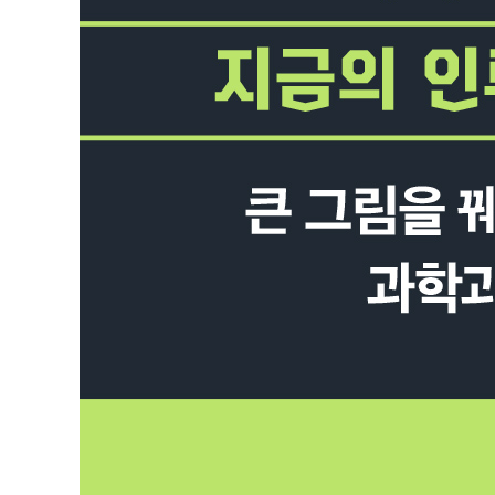
21 전기의 발견 ① - 프랭클린, 갈바니, 볼타
22 전기의 발견 ② - 외르스테드, 패러데이, 맥스웰
23 전기의 발견 ③ - 교류 발전기와 대규모 산업혁명
24 새로운 우주의 발견, 성운(은하) - 허셜, 라플라스
25 원소의 발견 - 라부아지에, 돌턴
26 전기 통신, 무선 통신, 전화의 발명 - 모스, 마르코니,
27 열에너지 개념의 확립 - 줄
28 물질의 성분을 해석하는 스펙트럼 분석법의 등장 - 
● 제2장 연표(18~19세기)
제3장. 근대에서 현대로 - 19세기
29 원소 주기의 발견 - 뉴랜즈, 멘델레예프
30 전자기파의 발견 - 맥스웰, 헤르츠
31 절대 영도의 발견 - 보일, 샤를, 게이뤼삭, 오너스
32 정보 기록 기술의 발명 - 에디슨
33 비행기의 공기역학과 조종법의 발명 - 릴리엔탈, 라