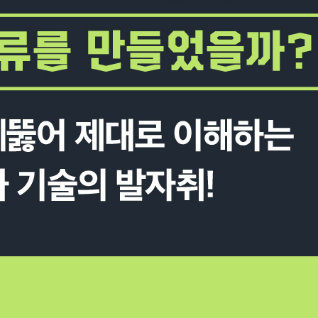
 벨
분젠, 키르히호프
이트 형제