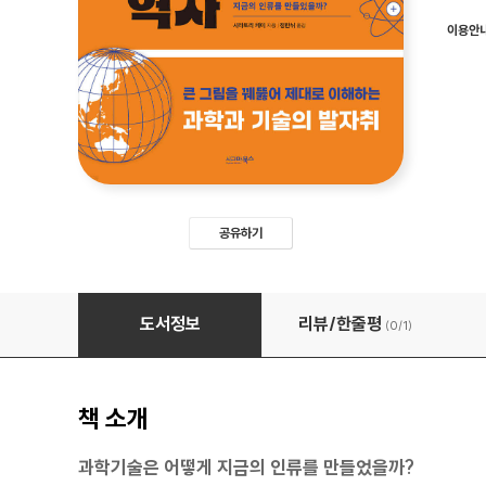
이용안
공유하기
세상을 뒤집은 과학기술의 역사
도서정보
리뷰/한줄평
(0/
1
)
책 소개
과학기술은 어떻게 지금의 인류를 만들었을까?