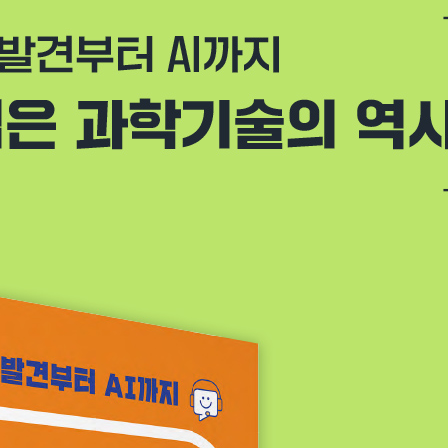
 - 아인슈타인
스, 플뤼커
, 퀴리
, 보어, 파울리
 리스