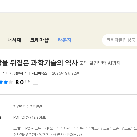
내서재
크레마샵
라운지
크레마클럽 상품
상을 뒤집은 과학기술의 역사
불의 발견부터 AI까지
 케이
저/
정한뉘
역
시그마북스
2025년 9월 22일
8.0
(
1
건)
자연과학
>
과학일반
보
PDF(DRM)
12.20MB
기
크레마
PC(윈도우 - 4K 모니터 미지원)
아이폰
아이패드
안드로이드폰
안드로이드
전자책단말기(저사양 기기 사용 불가)
PC(Mac)