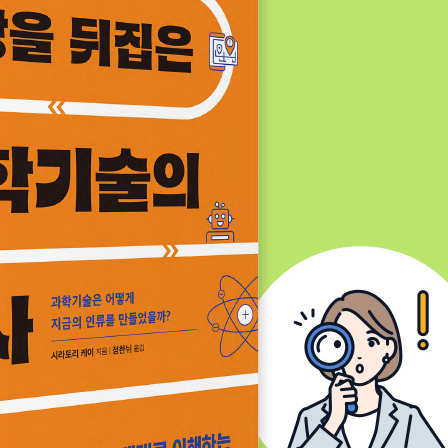
리, 바딘, 브래튼
로
형제
마, 후쿠시마