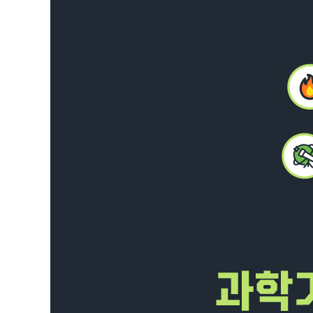
09 망원경의 발명 - 리퍼세이, 갈릴레이
10 렌즈의 수차를 극복한 기술 - 프라운호퍼
11 현미경의 발명 - 얀센 부자, 훅
12 제지 기술과 인쇄 기술 - 채륜, 구텐베르크
13 화약과 대포의 발명 - 노벨
14 과학기술의 선구자 - 다 빈치
15 진공의 발견, 기체의 과학 - 토리첼리, 게리케, 보일
16 빛의 과학적 고찰: 입자인가 파동인가 - 뉴턴, 하위헌
17 빛의 속도를 측정하다 - 뢰메르
18 에테르는 존재하지 않았다 - 마이컬슨, 몰리
● 제1장 연표(13~17세기)
제2장. 산업혁명과 사회의 변혁 - 18세기
19 새로운 동력, 증기기관 - 뉴커먼, 와트
20 온도계의 발명 - 파렌하이트, 셀시우스, 켈빈