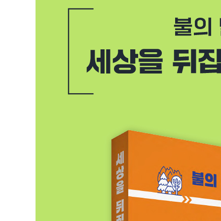
● 제3장 연표(19~20세기 초)
제4장. 과학기술의 눈부신 도약 - 20세기
34 상대성 이론의 발표, 물리학을 바라보는 새로운 시각
35 진공 방전관의 발명과 X선 - 뢴트겐, 가이슬러, 크룩
36 방사능의 발견과 핵물리학의 발달 - 러더퍼드, 베크렐
37 양자역학의 등장 - 플랑크, 아인슈타인
38 양자역학의 완성 - 드브로이, 슈뢰딩거, 하이젠베르크
39 입자물리학의 발달 - 디랙, 페르미, 마요라나
40 새로운 천문학의 등장 - 허블, 호일
41 우주 배경 복사의 발견 - 펜지어스, 윌슨
42 팽창 우주와 암흑 물질, 암흑 에너지 - 루빈, 펄머터,
43 핵분열의 발견 - 한, 슈트라스만
● 제4장 연표(20세기)