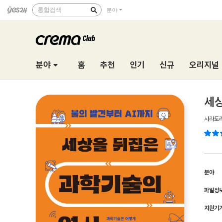
통합검색
분야
분야
홈
추천
인기
신규
오리지널
세
시라토리
분야
파일정
지원기