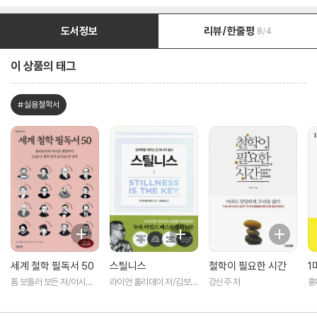
도서정보
리뷰/한줄평
8/4
이 상품의 태그
#실용철학서
세계 철학 필독서 50
스틸니스
철학이 필요한 시간
1
톰 보틀러 보든 저/이시은
라이언 홀리데이 저/김보람
강신주 저
홍
역
역