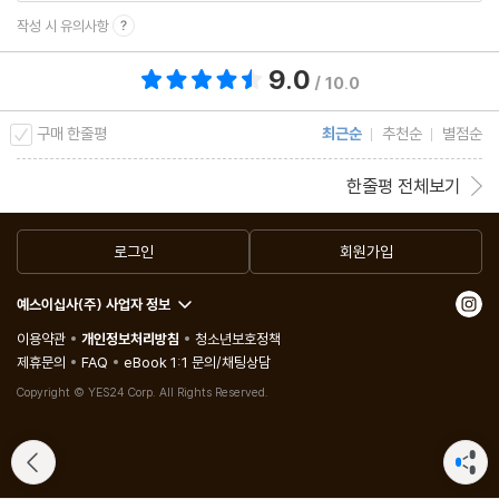
작성 시 유의사항
9.0
총 평점 9.0점
/ 10.0
구매 한줄평
최근순
추천순
별점순
한줄평 전체보기
로그인
회원가입
예스이십사(주) 사업자 정보
이용약관
개인정보처리방침
청소년보호정책
제휴문의
FAQ
eBook 1:1 문의/채팅상담
Copyright © YES24 Corp. All Rights Reserved.