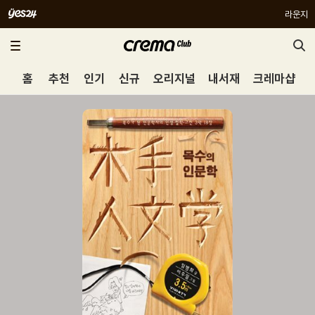
라운지
홈
추천
인기
신규
오리지널
내서재
크레마샵