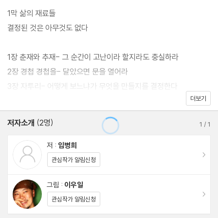
1막 삶의 재료들
결정된 것은 아무것도 없다
1장 춘재와 추재- 그 순간이 고난이라 할지라도 충실하라
2장 경첩 경첩을- 달았으면 문을 열어라
3장 자투리- 어떻게 보느냐가 무엇을 만들지를 결정한다
더보기
4장 무늬목- 포장으로 속을 감추려 하지 마라. 대신 속을 키워라
5장 가죽나무- 새로운 길을 가고 싶다면 새로운 생각을 해라
저자소개
(2명)
1
/
1
6장 집성목- 우리는 모두 조금 모자라다
저 :
임병희
이동
2막 삶을 바꾸는 공구들
관심작가 알림신청
방황, 그것은 아무것도 아니다
그림 :
이우일
이동
관심작가 알림신청
1장 분도기- 지금 나는 어디로 가고 있는 것인가
2장 톱- 그 길을 알고 집중하고 마음을 다하라