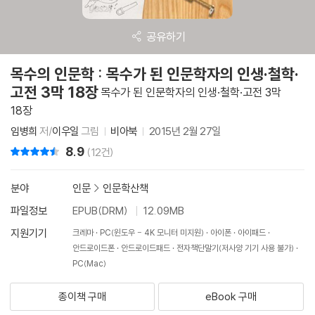
공유하기
목수의 인문학 : 목수가 된 인문학자의 인생·철학·
고전 3막 18장
목수가 된 인문학자의 인생·철학·고전 3막
18장
임병희
저/
이우일
그림
비아북
2015년 2월 27일
8.9
리뷰 총점
(12건)
분야
인문
>
인문학산책
파일정보
EPUB(DRM)
12.09MB
지원기기
크레마
PC(윈도우 - 4K 모니터 미지원)
아이폰
아이패드
안드로이드폰
안드로이드패드
전자책단말기(저사양 기기 사용 불가)
PC(Mac)
종이책 구매
eBook 구매