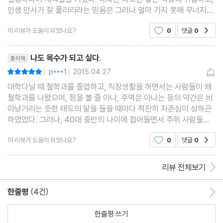
인생 만사가 잘 풀리리라는 믿음은 그러나 얼마 가지 못해 무너지고
야 말았다. IMF 즈음부터였을까, 어쩌면 그보다도 더 전부터 변화의
이 리뷰가 도움이 되었나요?
0
댓글
0
공감
조짐은 보였는지도 모른다. 버젓이 대학을
리뷰제목
나도 목수가 되고 싶다.
종이책
p***1
2015.04.27
평점10점
|
|
대학다닐 때 철학과를 졸업하고, 직장생활을 하면서는 사람들이 왜
철학과를 나왔으며, 점을 볼 줄 아냐, 주역은 아냐는 등의 약간은 비
아냥거리는 듯한 태도의 말을 들을 때마다 적잔히 자존심이 상하곤
하였었다. 그러나, 40대 중반의 나이에 접어들면서 주위 사람들도
인문학 열풍이 거센탓인지 이제는 인문학에 많은 관심을 보이며 동
이 리뷰가 도움이 되었나요?
0
댓글
0
공감
서양 철학 중에 존재론이나 실존주의적인 질문과
리뷰 전체보기
한줄평
(4건)
한줄평 이동
한줄평 쓰기