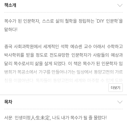
책소개
책소개 보이기/감추기
목수가 된 인문학자, 스스로 삶의 철학을 정립하는 'DIY 인문학'을
말하다!
중국 사회과학원에서 세계적인 석학 예슈셴 교수 아래서 수학하고
박사학위를 받을 정도로 전도유망한 인문학자가 사람들의 예상과
달리 목수로서의 삶을 살게 되었다. 이 책은 목수가 된 인문학자 임
병희가 목공소에서 가구를 만들어나가는 일상에서 동양고전의 가르
침을 이끌어낸다. 독자들이 동양고전의 세계와 마주할 수 있게 도와
더보기
주는 인문학 입문서이며 거기에 인기 만화가인 이우일의 일러스트
가 가미되어 보는 즐거움이 배가된다.
목차
목차 보이기/감추기
서문: 인생미정人生未定, 나도 내가 목수가 될 줄 몰랐다!