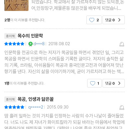
되었습니다. 학교애서 잘 가르쳐주지 않는 도덕경,논
어,만장장구,제물론등 많은것을 배우게 되었습니다.
가구를 만들떄 이렇게 심오한 세계가 있다는 것에 놀
2명
이 이 리뷰를 추천합니다.
2
댓글
0
공감
라웠고 진로에 대해 망설여졌지만 하고싶은것을 해
야 내가 행복하다는것을 깨닫게되고 미래를 위해 열
리뷰제목
심히 달려가는중 입니
목수의 인문학
종이책
YES마니아 : 로얄
d***8
2018.08.02
평점10점
|
|
인문학을 전공으로 하는 저자가 목공일을 하면서 겪었던 일, 그리고
목공을 하면서 인문학의 스며듬을 기록한 글이다. 저자의 솔직한 삶
의 기록, 쓰라림, 아쉬움들이 목공과 중국인문고전과 어울어져 맛난
향기를 낸다. 자신의 삶을 이야기하기에, 굳이 가르치려고 하는 책보
다도 거부감없이 다가오며, 오히려 그런 작가의 모습을 보면서 나는
1명
이 이 리뷰를 추천합니다.
1
댓글
0
공감
그러지 않았는가?라고 자문하게 된다. "행
리뷰제목
목공, 인생과 닮은꼴
종이책
q*****2
2015.09.30
평점10점
|
|
땀 흘려 일하는 것의 가치를 인정하는 사람의 수가 나날이 줄어들었
다. 너도 나도 제 자녀가 화이트칼라가 되길 바라는 마음에서 학업에
열중하라며 채찍질을 가했다. 대학만 나오면 좋은 직장에 취업하고,