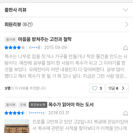
3장 비트- 무엇이 아니라 어떻게 쓰느냐이다
출판사 리뷰
출판사 리뷰 보이기/감추기
4장 루터테이블- 실수를 통해 배워라. 실수는 스승이다
회원리뷰
(8건)
회원리뷰 이동
5장 직각자- 직각은 모두에게 직각이어야 한다
리뷰제목
6장 대패- 껍질을 까고 새로운 세계로 나아가라
마음을 받쳐주는 고전과 철학
종이책
n***8
2015.09.09
평점8점
|
|
3막 삶의 찬란한 마감재들
목수는 나무로 집을 짓거나 가구를 만들거나 작은 물건을 만드는 사
가구에는 완성이 있어도 인생에 완성은 없다
람이다. 예전에 공부를 많이 한 사람이 목수가 되고 그 이야기를 한
것을 보았다. 오래전이라 어떤 내용인지 다 잊어버렸다. 공부 많이
했다고 해서 목수가 못 될 거 뭐 있나 싶다. 지금은 그런 사람 많은
1장 디자인- 나를 부끄러워하지 마라. 다를 뿐 틀리지 않다
듯하다. 나무로 무엇인가 만들면서 자신이 공부한 것과 연결해서 생
3명
이 이 리뷰를 추천합니다.
3
댓글
6
2장 의자- 네 안에 그것이 있다
공감
각한다. 이 책도 그런 식이다. 언제부터 목공
3장 원- 세상을 살아가는 또 다른 방법
리뷰제목
목수가 읽어야 하는 도서
종이책
구매
주간우수작
4장 샌딩- 겪을 것은 겪어야 한다
l******s
2018.03.31
평점9점
|
|
5장 오일- 끝날 때까지는 끝난 게 아니다
진로를 고민하고 있던 고2입니다.목공에 관심이있어
6장 목공- 혼자이지만 혼자가 아닌 삶
서 목수에 관련된 서적을 찾아보다가 이책을 만나게