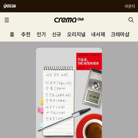
라운지
홈
추천
인기
신규
오리지널
내서재
크레마샵