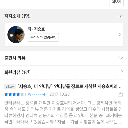
더보기
청춘 멘토 ‘란도샘’ 김난도
“인생의 키워드는 아픔이 아니라 성장이다.”
저자소개
(1명)
1
/
1
스무 살 ‘갓도리’ 박순찬
저 :
지승호
이동
“대한민국 현재의 역사를 기록한다.”
관심작가 알림신청
‘홍대 마녀’ 오지은
출판사 리뷰
출판사 리뷰 보이기/감추기
“나만이 할 수 있는 것을 하라. 그러면 어떻게든 된다.”
회원리뷰
(1건)
회원리뷰 이동
‘고발 전문 기자’ 이상호
리뷰제목
[지승호, 더 인터뷰] 인터뷰를 장르로 개척한 지승호씨의...
eBook
“자본과 권력 사이, 인간의 주체성을 지킨다.”
w******e
2017.10.23
평점8점
|
|
인터뷰라는 장르를 개척한 지승호씨의 저서다. 그는 경제적인 어려
‘노래하는 사람’ 한희정
움 속에서도 인터뷰 전문 기자로 경험을 쌓았고 다수의 사람들을 인
“내가 재미있는 일을 한다. 최대한 즐겁게.”
터뷰하면서 인터뷰 전문가의 호칭을 듣고 있다. 본문 중. 과거에는
국민드라마라고 했잖습니까? 지금도 가끔 시청률이 높게 나오는 것