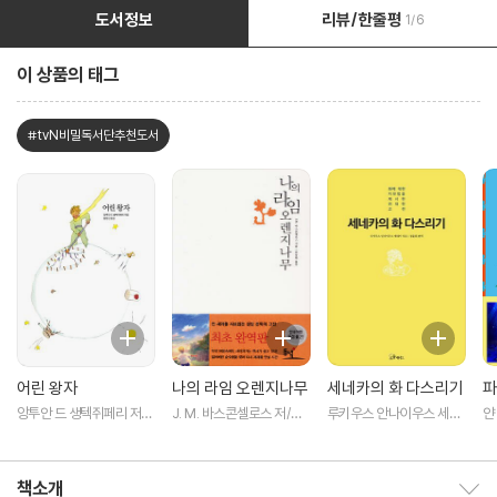
도서정보
리뷰/한줄평
1/6
이 상품의 태그
#tvN비밀독서단추천도서
어린 왕자
나의 라임 오렌지나무
세네카의 화 다스리기
파
앙투안 드 생텍쥐페리 저/
J. M. 바스콘셀로스 저/박
루키우스 안나이우스 세네
얀
황현산 역
동원 역
카 저/정윤희 역
책소개
책소개 보이기/감추기