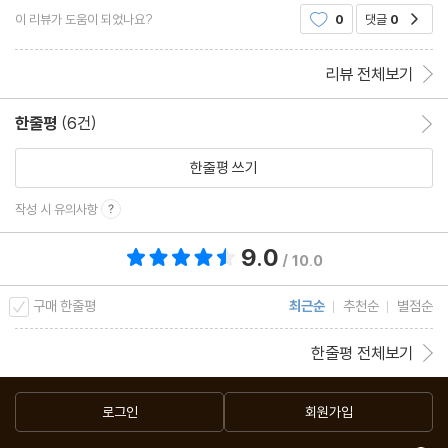
이 있기는 하지만 다매체, 다채널 시대가 되니까 국민드라마라고 하
이 리뷰가 도움이 되었나요?
0
댓글
0
공감
는 것이 아주 어쩌다 한 번 나오는 것이 됐어
리뷰 전체보기
한줄평
(6건)
한줄평 이동
한줄평 쓰기
작성 시 유의사항
9.0
총 평점 9.0점
/ 10.0
구매 한줄평
최근순
추천순
별점순
한줄평 전체보기
로그인
회원가입