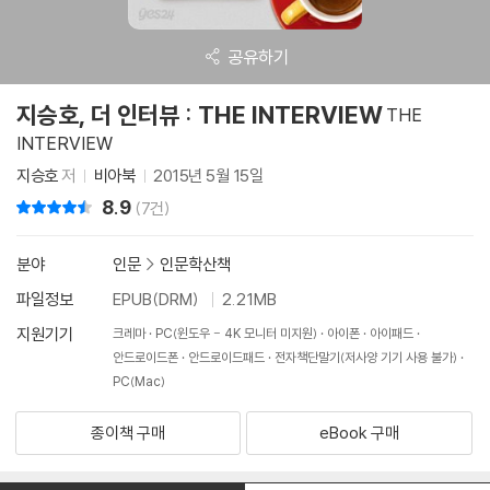
공유하기
지승호, 더 인터뷰 : THE INTERVIEW
THE
INTERVIEW
지승호
저
비아북
2015년 5월 15일
8.9
리뷰 총점
(7건)
분야
인문
>
인문학산책
파일정보
EPUB(DRM)
2.21MB
지원기기
크레마
PC(윈도우 - 4K 모니터 미지원)
아이폰
아이패드
안드로이드폰
안드로이드패드
전자책단말기(저사양 기기 사용 불가)
PC(Mac)
종이책 구매
eBook 구매