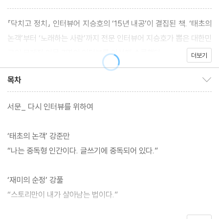
『닥치고 정치』 인터뷰어 지승호의 ‘15년 내공’이 결집된 책. ‘태초의
논객’부터 ‘노래하는 사람’까지 전문 인터뷰어 지승호가 뽑은 대한민
국의 문제적 인물 7명의 인터뷰를 엄선해 수록했다.
더보기
목차
목차 보이기/감추기
서문_ 다시 인터뷰를 위하여
‘태초의 논객’ 강준만
“나는 중독형 인간이다. 글쓰기에 중독되어 있다.”
‘재미의 순정’ 강풀
“스토리만이 내가 살아남는 법이다.”