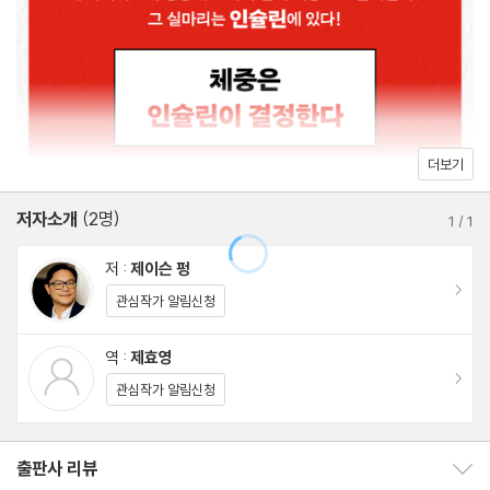
06. 새로운 희망
07. 인슐린
08. 코르티솔
09. 앳킨스 다이어트의 맹렬한 인기
더보기
10. 인슐린 저항성
저자소개
(2명)
1
/
1
PART 4. 사회 현상이 된 비만
저 :
제이슨 펑
이동
관심작가 알림신청
11. 대형 식품업체와 당뇨 비만
12. 빈곤과 비만
역 :
제효영
이동
13. 아동 비만
관심작가 알림신청
PART 5. 잘못된 식생활
출판사 리뷰
출판사 리뷰 보이기/감추기