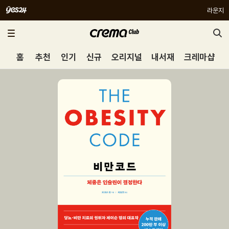
라운지
홈
추천
인기
신규
오리지널
내서재
크레마샵