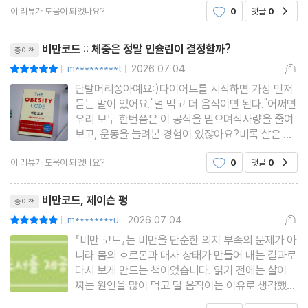
이 리뷰가 도움이 되었나요?
0
댓글
0
공감
과학적으로 설명해주어 무척 유익했습니다. 무엇보
다 독자가 이해하기 쉽도록 다양한 비유를 들어 설명
리뷰제목
해주는데, 그 덕분에 복
비만코드 :: 체중은 정말 인슐린이 결정할까?
종이책
m*********t
2026.07.04
평점10점
|
|
단발머리쫑아예요:)다이어트를 시작하면 가장 먼저
듣는 말이 있어요."덜 먹고 더 움직이면 된다."어쩌면
우리 모두 한번쯤은 이 공식을 믿으며식사량을 줄여
보고, 운동을 늘려본 경험이 있잖아요?비록 살은 빠
지는데 금방 포기하되고그러다 또 요요가 와서 좌절
이 리뷰가 도움이 되었나요?
0
댓글
0
공감
하고... "의지가 부족할걸까?" 라는 생각으로저를 자
책하기만 했었지요.그러던 중 읽게 된 책이 바로「비
리뷰제목
만코드」예요.이것은
비만코드, 제이슨 펑
종이책
m********u
2026.07.04
평점10점
|
|
『비만 코드』는 비만을 단순한 의지 부족의 문제가 아
니라 몸의 호르몬과 대사 상태가 만들어 내는 결과로
다시 보게 만드는 책이었습니다. 읽기 전에는 살이
찌는 원인을 많이 먹고 덜 움직이는 이유로 생각했
고, 그래서 다이어트 실패는 자제력이 부족해서라고