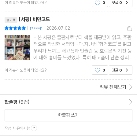
이 리뷰가 도움이 되었나요?
0
댓글
0
공감
믿었습니다. 하지만 이 책은 그 근본적인 생각이 틀
렸을 수 있다고 말하면서, 체중 조절의 핵심은 인슐
리뷰제목
린과 호르몬 불균형
[서평] 비만코드
종이책
r****n
2026.07.02
평점10점
|
|
- 본 서평은 출판사로부터 책을 제공받아 읽고, 주관
적으로 작성한 서평입니다.지난번 '헝거코드'를 읽고
우리가 느끼는 배고픔과 인슐린 등 호르몬의 기전 등
에 대해 흥미를 느꼈었다. 특히 배고픔이 단순 생리
학적 요인에 의해서만이 아니라 심리, 행동, 신경학
이 리뷰가 도움이 되었나요?
0
댓글
0
공감
적 요인 등 다양한 요소에 영향을 받는다는 사실이
신기했다. 한편 저자의 전작인 '비만코드'도 베스트셀
러라고 해 기회가
리뷰 전체보기
한줄평
(9건)
한줄평 이동
한줄평 쓰기
작성 시 유의사항