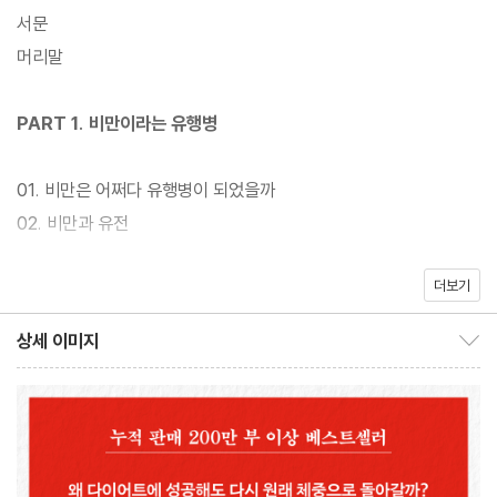
로 설정할지 결정하는 호르몬이 바로 ‘인슐린’이며, 현대인은 그동안
서문
잘못된 식습관 때문에 인슐린에 대한 내성을 너무 높여왔다고 진단
머리말
한다. 다이어트의 유일한 실마리는 인체의 체중 설정 값을 낮추는 것
뿐이다.
PART 1. 비만이라는 유행병
후속작의 출간과 함께 새로운 표지로 다시 선보이는 『비만코드』는
01. 비만은 어쩌다 유행병이 되었을까
다이어트와 비만을 둘러싼 기존의 패러다임을 뒤집고 비만학의 새
02. 비만과 유전
지평을 연 세계 누적 판매 200만 부의 베스트셀러이다. 비만의 근
본 원인인 인슐린과 호르몬 시스템에 대한 분석을 토대로, 적정 체중
더보기
PART 2. 열량의 속임수
을 재설정하고 유지하는 법과 인슐린 패턴을 조절하는 단계별 지침
상세 이미지
을 체계적으로 제시하고 있다.
상세 이미지 보이기/감추기
03. 열량 줄이기의 오류
04. 운동에 관한 오해
05. 과식의 역설
PART 3. 새로운 비만 모형