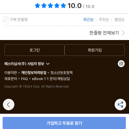
10.0
총 평점 10.0점
/ 10.0
구매 한줄평
최근순
추천순
별점순
한줄평 전체보기
로그인
회원가입
예스이십사(주) 사업자 정보
이용약관
개인정보처리방침
청소년보호정책
제휴문의
FAQ
eBook 1:1 문의/채팅상담
Copyright © YES24 Corp. All Rights Reserved.
가입하고 무료로 읽기