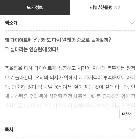
도서정보
리뷰/한줄평
7/9
책소개
책소개 보이기/감추기
왜 다이어트에 성공해도 다시 원래 체중으로 돌아갈까?
그 실마리는 인슐린에 있다!
죽을힘을 다해 다이어트에 성공해도 시간이 지나면 몸무게는 원점
으로 돌아간다. 우리의 의지가 약해서도, 자제력이 부족해서도 아니
다. 단순히 ‘많이 먹고 덜 움직여서’ 살이 찌는 것이 절대 아니다. 인
체 시스템은 우리 몸에 설정된 적정 체중을 그대로 유지하기 위해 필
사적으로 노력한다. 의지가 아무리 강하더라도 이러한 자동 시스템
더보기
과 맞서 싸워 이길 수 없다.
목차
목차 보이기/감추기
당뇨 및 비만 치료의 세계적 권위자인 제이슨 펑 박사는 체중을 얼마