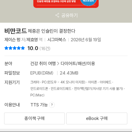
공유하기
비만코드
체중은 인슐린이 결정한다
제이슨 펑
저/
제효영
역
시그마북스
2026년 6월 19일
10.0
리뷰 총점
(16건)
분야
건강 취미 여행
>
다이어트/패션/미용
파일정보
EPUB(DRM)
24.43MB
지원기기
크레마
PC(윈도우 - 4K 모니터 미지원)
아이폰
아이패드
안드로이드폰
안드로이드패드
전자책단말기(저사양 기기 사용 불가)
PC(Mac)
이용안내
TTS 가능
종이책 구매
eBook 구매