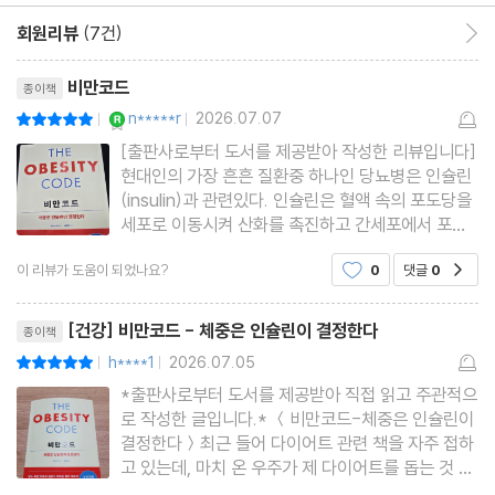
14. 과당의 치명적인 영향
회원리뷰
(7건)
회원리뷰 이동
15. 다이어트 탄산음료에 관한 착각
리뷰제목
비만코드
종이책
16, 탄수화물과 섬유질
YES마니아 : 로얄
n*****r
2026.07.07
평점10점
|
|
17. 단백질
[출판사로부터 도서를 제공받아 작성한 리뷰입니다]
18. 지방 공포증
현대인의 가장 흔흔 질환중 하나인 당뇨병은 인슐린
(insulin)과 관련있다. 인슐린은 혈액 속의 포도당을
세포로 이동시켜 산화를 촉진하고 간세포에서 포도
PART 6. 해결책
당을 글리코젠으로 변환, 저장하여 혈당 상승을 억제
이 리뷰가 도움이 되었나요?
0
댓글
0
공감
하는 역할을 한다. 이 인슐린이 부족하면 제1형 당뇨
19. 뭘 먹어야 할까
병, 인슐린이 과다분비되면 제2형 당뇨병이라고 부
리뷰제목
른다. 그러다 보니 당뇨
20. 언제 먹어야 할까
[건강] 비만코드 - 체중은 인슐린이 결정한다
종이책
h****1
2026.07.05
평점10점
|
|
부록 A 일주일 식단 샘플
*출판사로부터 도서를 제공받아 직접 읽고 주관적으
로 작성한 글입니다.* ＜비만코드-체중은 인슐린이
부록 B 단식 실천 가이드
결정한다＞최근 들어 다이어트 관련 책을 자주 접하
부록 C 명상과 수면
고 있는데, 마치 온 우주가 제 다이어트를 돕는 것 같
습니다. 특히 ＜비만코드＞는 체중 증가의 원인을
NOTE