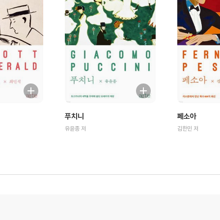
푸치니
페소아
유윤종 저
김한민 저