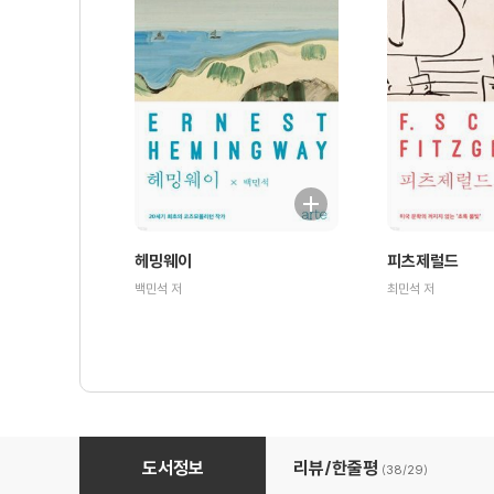
헤밍웨이
피츠제럴드
백민석 저
최민석 저
모차르트 - 클래식 클라우드 007
도서정보
리뷰/한줄평
(38/
29
)