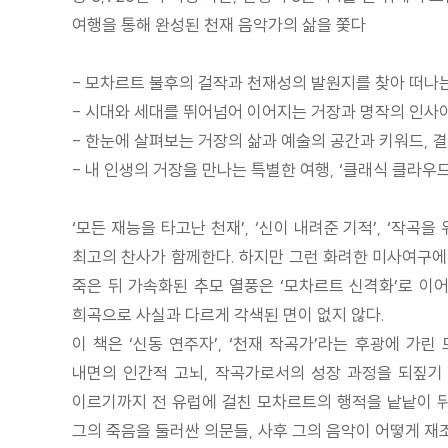
여행을 통해 완성된 천재 음악가의 삶을 쫓다
- 모차르트 불후의 걸작과 천재성의 발원지를 찾아 떠나
- 시대와 세대를 뛰어넘어 이어지는 거장과 명작의 인사
- 한눈에 살펴보는 거장의 삶과 예술의 공간과 키워드, 
- 내 인생의 거장을 만나는 특별한 여행, ‘클래식 클라우
‘모든 재능을 타고난 천재’, ‘신이 내려준 기적’, ‘작
최고의 찬사가 함께한다. 하지만 그런 화려한 미사여구에
죽은 뒤 가속화된 추모 열풍은 ‘모차르트 신격화’로 이
희곡으로 사실과 다르게 각색된 면이 없지 않다.
이 책은 ‘신동 연주자’, ‘천재 작곡가’라는 후광에 
내면의 인간적 고뇌, 작곡가로서의 성장 과정을 되짚기 
이르기까지 전 유럽에 걸친 모차르트의 행적을 낱낱이 뒤
그의 죽음을 둘러싼 의문들, 사후 그의 음악이 어떻게 