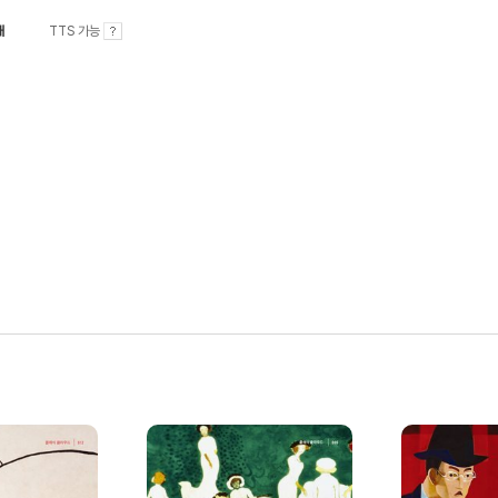
내
TTS 가능