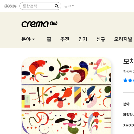
통합검색
분야
분야
홈
추천
인기
신규
오리지널
모차
김성현
분야
파일정
지원기