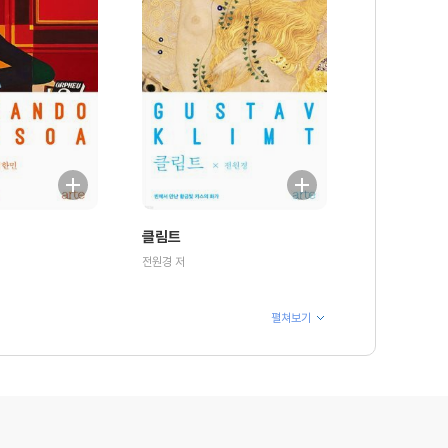
클림트
전원경 저
펼쳐보기