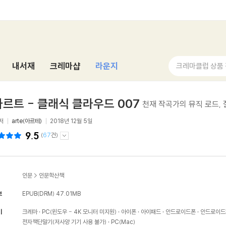
내서재
크레마샵
라운지
크레마클럽 상품
르트 - 클래식 클라우드 007
천재 작곡가의 뮤직 로드,
저
arte(아르테)
2018년 12월 5일
9.5
(
67
건)
인문
>
인문학산책
보
EPUB(DRM)
47.01MB
기
크레마
PC(윈도우 - 4K 모니터 미지원)
아이폰
아이패드
안드로이드폰
안드로이드
전자책단말기(저사양 기기 사용 불가)
PC(Mac)