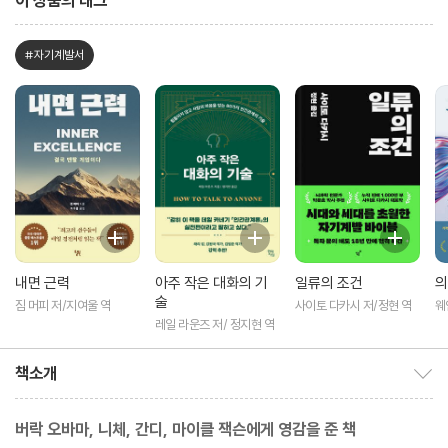
이 상품의 태그
#자기계발서
내면 근력
아주 작은 대화의 기
일류의 조건
의
술
짐 머피 저/지여울 역
사이토 다카시 저/정현 역
웨
레일 라운즈 저/ 정지현 역
책소개
책소개 보이기/감추기
버락 오바마, 니체, 간디, 마이클 잭슨에게 영감을 준 책