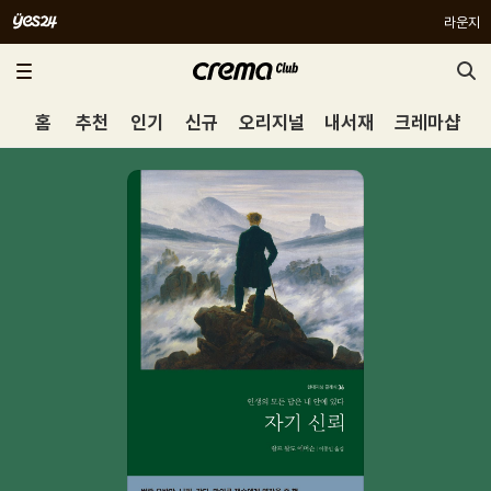
라운지
홈
추천
인기
신규
오리지널
내서재
크레마샵