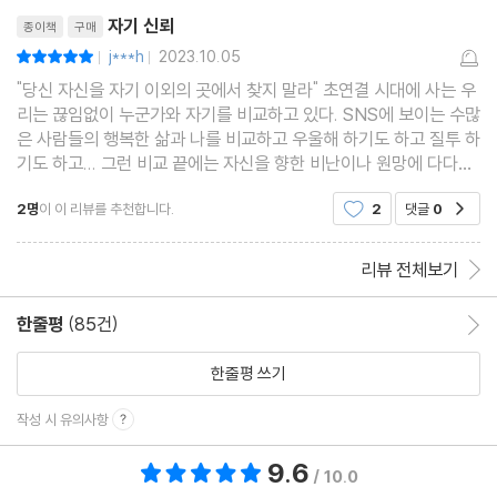
리뷰제목
자기 신뢰
종이책
구매
j***h
2023.10.05
평점10점
|
|
"당신 자신을 자기 이외의 곳에서 찾지 말라" 초연결 시대에 사는 우
리는 끊임없이 누군가와 자기를 비교하고 있다. SNS에 보이는 수많
은 사람들의 행복한 삶과 나를 비교하고 우울해 하기도 하고 질투 하
기도 하고... 그런 비교 끝에는 자신을 향한 비난이나 원망에 다다르
기도 한다. 누군가의 하이라이트를 보고 나의 그림자와 비교하는 일
2명
이 이 리뷰를 추천합니다.
2
댓글
0
공감
상에 지친 요즘 "당신의 고적한 상태를 유지
리뷰 전체보기
한줄평
(85건)
한줄평 이동
한줄평 쓰기
작성 시 유의사항
9.6
총 평점 9.6점
/ 10.0