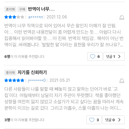
리뷰제목
손으로 모으지 않은 재산의 부작용 | 노동은 하나님의 교육 | 노동의
반역이 너무....
종이책
구매
결핍에 대한
a*****n
2021.12.06
평점6점
|
|
우주의 보상 | 자기 스스로 돕는 것이 중요하다 | 개혁가는 진리를 회
번역이 너무 직역으로 되어 있어서 무슨 말인지 이해가 잘 안됨.
아.... 이런 번역은 내용전달이 좀 어렵게 만드는 듯.....아쉽다.다시
복시키는 사람
집중해서 읽어봐야할 듯.....아 진짜. 번역의 책임감.. 해석이 아닌 번
| 원칙과 열망 | 사랑은 개혁하는 힘 | 삶을 향상하기 위한 희생
역이길..바래봅니다. '발랄한 말'이라는 표현을 우리가 잘 쓰나요?
ㅜㅜㅜㅜㅜㅜㅜㅜㅜㅜㅜㅜㅜㅜㅜㅜㅜㅜㅜㅜㅜㅜㅜㅜㅜㅜㅜㅜㅜ
6명
이 이 리뷰를 추천합니다.
6
댓글
1
공감
ㅜㅜ.ㅜㅜㅜㅝㅜ.ㅜㅜㅜㅜㅜㅜㅜㅜㅜㅜㅗㅜㅜㅜㅜ
해제 | 이종인
리뷰제목
에머슨 연보
자기를 신뢰하기
종이책
j*******0
2021.05.21
평점10점
|
|
다른 사람들이 나를 말할 때 빼놓지 않고 말하는 단어가 바로 '고
집'이다. 어릴때부터 남달리 자기 주관이 뚜렷했다. 책을 좋아했던
성향을 여전히 잃지 않았고 소설가가 되고 싶다는 꿈을 따라서 계속
문학이 이끄는 길로 갔다. 그리고 아홉수, 스물 아홉의 나는 어디에
도착한 것일까. 책을 읽고 글을 쓰고 사람들하고 기쁨을 나누던 많은
3명
이 이 리뷰를 추천합니다.
3
댓글
0
공감
날들은 이제 빛바랜 기억으로만 남았다.