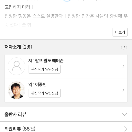
글이다.
고집하지 마라 |
진정한 행동은 스스로 설명한다 | 진정한 인간은 사물의 중심에 우
에머슨은 14세에 하버드대학교를 입학하고, 신학을 공부해 23세에
뚝 선다 | 술 취
목사가 되었으나 기존의 종교 체계에 순응하고 예배 형식을 따라 사
더보기
한 사람의 우화 | 있음의 느낌은 모든 사물의 원천 | 영혼은 빛이다 |
는 것을 거부함으로써 「자기 신뢰」에서 말하는 “자기 생각을 믿는
장미에게는 시
저자소개
(2명)
사람”으로 살아가기 시작한다. 그는 기득권에 의지하지 않고도 자기
1
/
1
간이 없다 | 자기 영혼으로 우뚝 서려면 | 이제는 가슴이 시키는 일을
를 온전히 믿고 살아간다면, 자기 영혼이 곧 빛이 되어 자족적으로
하라 | 의무의
저 :
랄프 왈도 에머슨
살아갈 수 있다고 강조한다. 국내 최초로 소개하는 「개혁하는 인간」
이동
수행: 직접적 혹은 반영적 방식 | 자기 신뢰의 네 가지 실천 | 위인이
관심작가 알림신청
을 포함하여, 에머슨의 에세이는 당시 미국의 경제·사회·종교적 배경
나오지 않는
과 초월주의 운동, 자연관, 동양 사상 등을 종합적으로 살펴야 정확
역 :
이종인
세상 | 자기 신뢰는 운명에 맞서는 힘
이동
하게 이해할 수 있는데, 이 책은 방대하고 꼼꼼한 해제와 함께 원문
관심작가 알림신청
에 충실한 완역으로 독자들에게 ‘에머슨 읽기’의 즐거움을 선사하고
운명 Fate
있다.
출판사 리뷰
출판사 리뷰 보이기/감추기
운명과 자유: 어떻게 살아야 하는가 | 자연은 감상주의자가 아니다 |
회원리뷰
(88건)
회원리뷰 이동
수단과 목적,