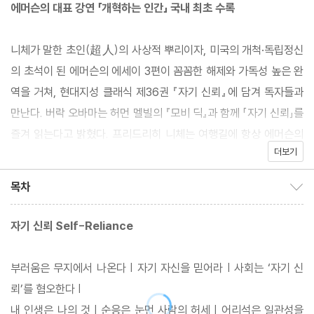
에머슨의 대표 강연 「개혁하는 인간」 국내 최초 수록
니체가 말한 초인(超人)의 사상적 뿌리이자, 미국의 개척·독립정신
의 초석이 된 에머슨의 에세이 3편이 꼼꼼한 해제와 가독성 높은 완
역을 거쳐, 현대지성 클래식 제36권 『자기 신뢰』에 담겨 독자들과
만난다. 버락 오바마는 허먼 멜빌의 『모비 딕』과 함께 「자기 신뢰」를
즐겨 읽는다고 밝혔다. 프리드리히 니체는 여행길에 항상 에머슨의
더보기
책을 가지고 다녔고 「자기 신뢰」를 읽으며 『차라투스트라는 이렇게
말했다』를 구상했다. 마이클 잭슨은 에머슨의 사상을 노래에 녹여내
목차
목차 보이기/감추기
표현했고, 『월든』의 저자 헨리 데이비드 소로는 에머슨의 제자이자
사상적 동지였다. 에머슨의 사상은 초월주의로 유명한데, 이 사상이
자기 신뢰 Self-Reliance
가장 잘 담긴 에세이가 「자기 신뢰」이다. 그 자기 신뢰를 바탕으로
인생과 자연 그리고 신성을 편견 없이 있는 그대로 받아들여야 한다
부러움은 무지에서 나온다 | 자기 자신을 믿어라 | 사회는 ‘자기 신
고 말한 에세이가 「운명」이며, 「개혁하는 인간」은 ‘유출’ 개념에 근거
뢰’를 혐오한다 |
해 인간이 한없이 향상하는 쪽으로 자신을 개혁할 수 있다고 권하는
내 인생은 나의 것 | 순응은 눈먼 사람의 허세 | 어리석은 일관성을