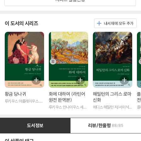
이 도서의 시리즈
내서재에 모두 추가
황금 당나귀
화에 대하여 (라틴어
해밀턴의 그리스 로마
플
원전 완역본)
신화
전
루키우스 아풀레이우스 저/
송병선 역
루키우스 안나이우스 세네
에디스 해밀턴 저/서미석
플
카 저/박문재 역
역
도서정보
리뷰/한줄평
88/85