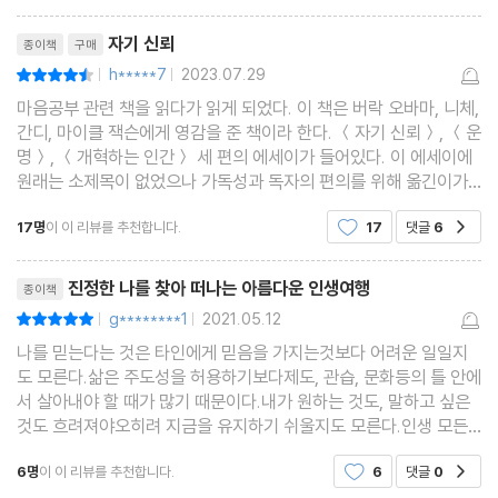
리뷰제목
신체와 정신 | 의지와 환경 | 자연을 보며 운명의 책을 읽으라 | 운명:
자기 신뢰
종이책
구매
자연에 충만
h*****7
2023.07.29
평점9점
|
|
한 원소 | 운명을 적절히 활용하는 방법 | 진리는 우리가 그 안으로
마음공부 관련 책을 읽다가 읽게 되었다. 이 책은 버락 오바마, 니체,
들어가는 것 |
간디, 마이클 잭슨에게 영감을 준 책이라 한다. ＜자기 신뢰＞, ＜운
명＞, ＜개혁하는 인간＞ 세 편의 에세이가 들어있다. 이 에세이에
통찰과 감정을 융합해 의지를 만들라 | 운명은 해석되지 않은 원인 |
원래는 소제목이 없었으나 가독성과 독자의 편의를 위해 옮긴이가
운명과 자유를
임의로 제목을 붙였다고 한다. 목사 시절에 에머슨은 형식적인 종교
17명
이 이 리뷰를 추천합니다.
17
댓글
6
결합한 삶 | 사람과 사건 사이의 연결 고리 | 운명은 성품의 결과 | 운
공감
의식을 아주 못마땅하게 여겼고 새로운 생활
명은 소원을
리뷰제목
진정한 나를 찾아 떠나는 아름다운 인생여행
종이책
따르므로 자기 소원을 경계하라 | 이중의식: 인생의 신비를 푸는 열
g********1
2021.05.12
평점10점
|
|
쇠
나를 믿는다는 것은 타인에게 믿음을 가지는것보다 어려운 일일지
도 모른다.삶은 주도성을 허용하기보다제도, 관습, 문화등의 틀 안에
개혁하는 인간 Man the Reformer
서 살아내야 할 때가 많기 때문이다.내가 원하는 것도, 말하고 싶은
것도 흐려져야오히려 지금을 유지하기 쉬울지도 모른다.인생 모든
정답이 아닌 해답을 찾아떠나는여정을 걸으면서 무수한 서성거림을
구제도의 오랜 악습 | 이기적인 사회의 부정한 방식들 | 신체 노동의
6명
이 이 리뷰를 추천합니다.
6
댓글
0
공감
붙잡아 줄 수호자가 필요하다.어떻게해야 나를 온
중요성 | 자기