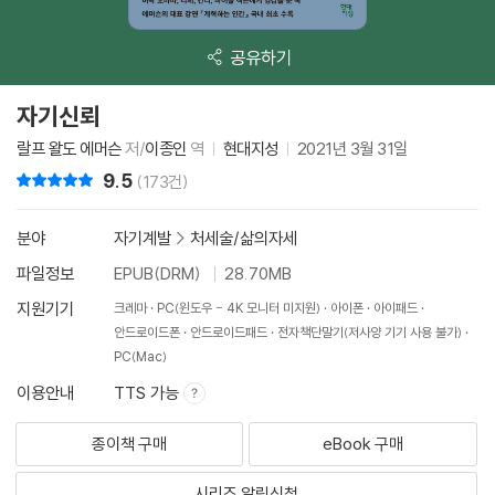
공유하기
자기신뢰
랄프 왈도 에머슨
저/
이종인
역
현대지성
2021년 3월 31일
9.5
리뷰 총점
(173건)
분야
자기계발
>
처세술/삶의자세
파일정보
EPUB(DRM)
28.70MB
지원기기
크레마
PC(윈도우 - 4K 모니터 미지원)
아이폰
아이패드
안드로이드폰
안드로이드패드
전자책단말기(저사양 기기 사용 불가)
PC(Mac)
이용안내
TTS 가능
종이책 구매
eBook 구매
시리즈 알림신청