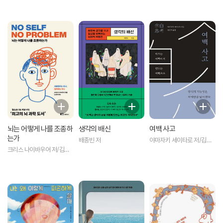
뇌는 어떻게 나를 조종하
생각의 배신
여백 사고
는가
배종빈 저
야마자키 세이타로 저/김영
주 역
크리스 나이바우어 저/김윤
종 역