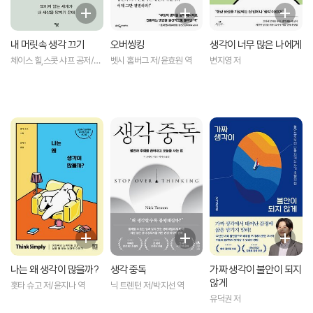
내 머릿속 생각 끄기
오버씽킹
생각이 너무 많은 나에게
체이스 힐,스콧 샤프 공저/송
벳시 홈버그 저/윤효원 역
변지영 저
섬별 역
나는 왜 생각이 많을까?
생각 중독
가짜 생각이 불안이 되지
않게
홋타 슈고 저/윤지나 역
닉 트렌턴 저/박지선 역
유덕권 저