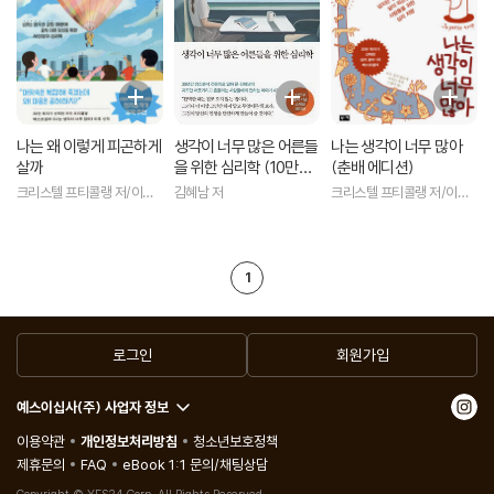
나는 왜 이렇게 피곤하게
생각이 너무 많은 어른들
나는 생각이 너무 많아
살까
을 위한 심리학 (10만부
(춘배 에디션)
돌파 기념 스페셜 에디
크리스텔 프티콜랭 저/이세
김혜남 저
크리스텔 프티콜랭 저/이세
션)
진 역
진 역
1
로그인
회원가입
예스이십사(주) 사업자 정보
이용약관
개인정보처리방침
청소년보호정책
제휴문의
FAQ
eBook 1:1 문의/채팅상담
Copyright © YES24 Corp. All Rights Reserved.