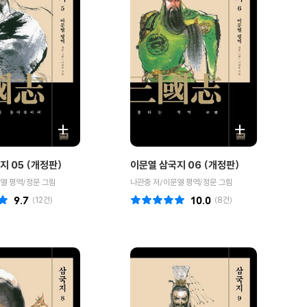
지 05 (개정판)
이문열 삼국지 06 (개정판)
열 평역/정문 그림
나관중 저/이문열 평역/정문 그림
9.7
(
12
건)
10.0
(
8
건)