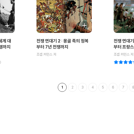
 세계 대
전쟁 연대기 2 : 몽골 족의 정복
전쟁 연대기 
전쟁까지
부터 7년 전쟁까지
부터 프랑
조셉 커민스 저
조셉 커민스 저
)
1
2
3
4
5
6
7