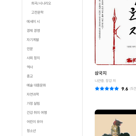
희곡/시나리오
고전문학
에세이 시
경제 경영
자기계발
인문
사회 정치
역사
삼국지
종교
나관중, 장강 저
예술 대중문화
9.6
(
5
건
자연과학
가정 살림
건강 취미 여행
어린이 유아
청소년