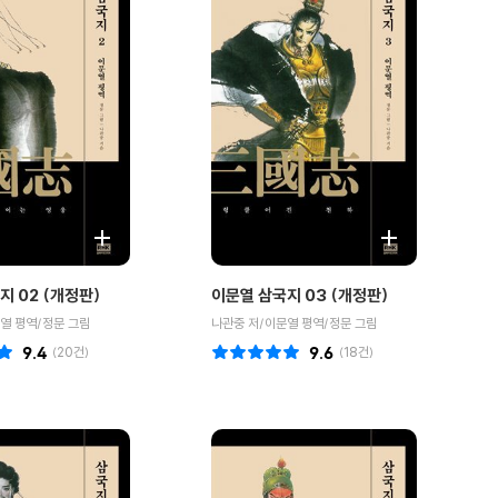
지 02 (개정판)
이문열 삼국지 03 (개정판)
열 평역/정문 그림
나관중 저/이문열 평역/정문 그림
9.4
(
20
건)
9.6
(
18
건)