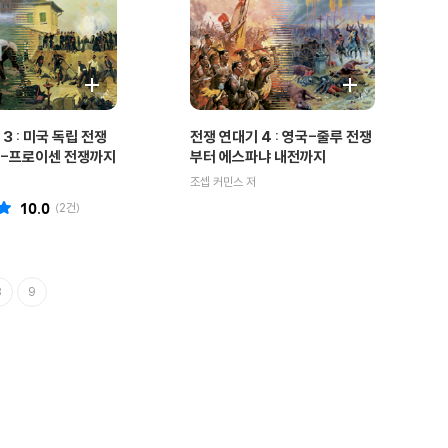
3 : 미국 독립 전쟁
전쟁 연대기 4 : 영국-줄루 전쟁
스-프로이센 전쟁까지
부터 에스파냐 내전까지
조셉 커민스 저
10.0
(
2
건)
8
9