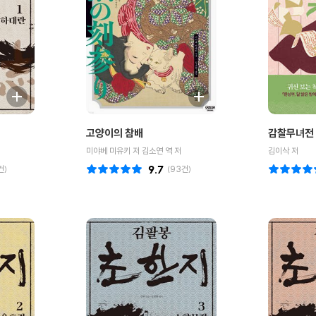
고양이의 참배
감찰무녀전
미야베 미유키 저 김소연 역 저
김이삭 저
건)
9.7
(
93
건)