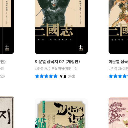
정판)
이문열 삼국지 07 (개정판)
이문열 삼국
그림
나관중 저/이문열 평역/정문 그림
나관중 저/이문
2
건)
9.8
(
9
건)