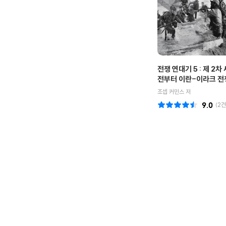
전쟁 연대기 5 : 제 2차
전부터 이란-이라크 
조셉 커민스 저
9.0
(
2
건