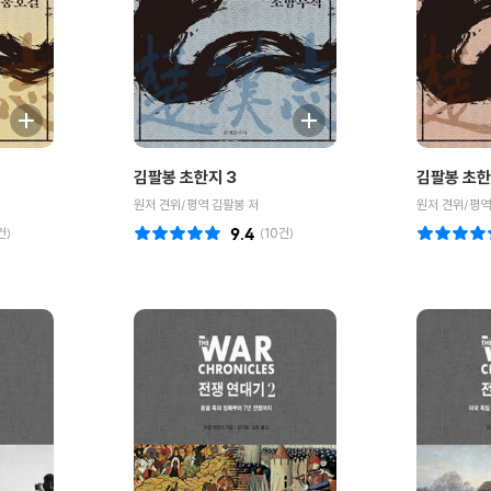
김팔봉 초한지 3
김팔봉 초한
원저 견위/평역 김팔봉 저
원저 견위/평역
건)
9.4
(
10
건)