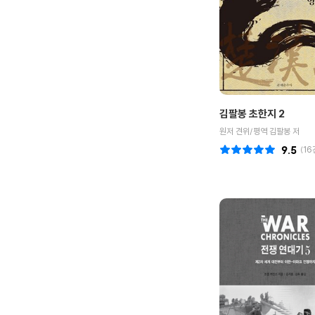
김팔봉 초한지 2
원저 견위/평역 김팔봉 저
9.5
(
16