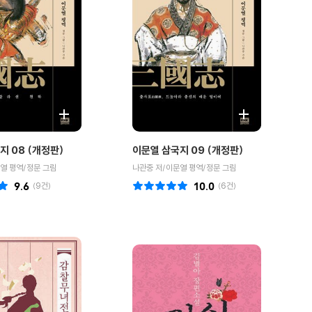
지 08 (개정판)
이문열 삼국지 09 (개정판)
열 평역/정문 그림
나관중 저/이문열 평역/정문 그림
9.6
(
9
건)
10.0
(
6
건)