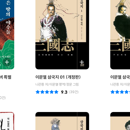
버 특별
이문열 삼국지 01 (개정판)
이문열 삼국
나관중 저/이문열 평역/정문 그림
나관중 저/이문
9.3
(
39
건)
0
건)