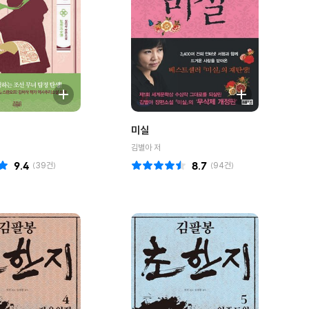
미실
김별아 저
9.4
(
39
건)
8.7
(
94
건)