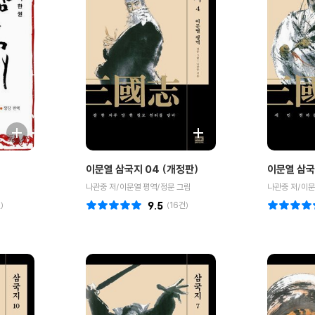
이문열 삼국지 04 (개정판)
이문열 삼국
나관중 저/이문열 평역/정문 그림
나관중 저/이문
)
9.5
(
16
건)