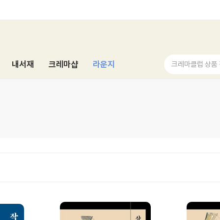
내서재
크레마샵
라운지
크레마클럽 상품