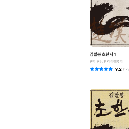
김팔봉 초한지 1
원저 견위/평역 김팔봉 저
9.2
(
17