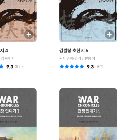
지 4
김팔봉 초한지 5
 김팔봉 저
원저 견위/평역 김팔봉 저
9.3
(
9
건)
9.3
(
9
건)