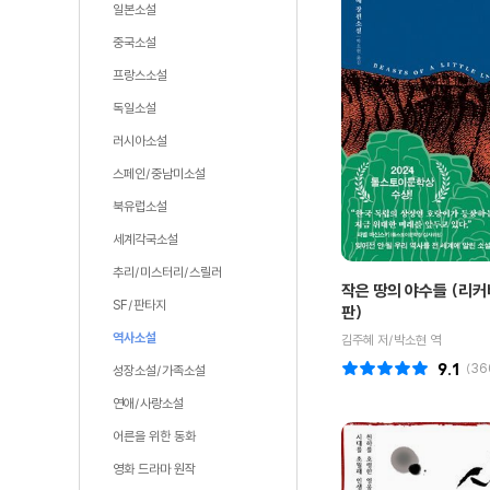
일본소설
중국소설
프랑스소설
독일소설
러시아소설
스페인/중남미소설
북유럽소설
세계각국소설
추리/미스터리/스릴러
작은 땅의 야수들 (리커
SF/판타지
판)
역사소설
김주혜 저/박소현 역
9.1
(
36
성장소설/가족소설
연애/사랑소설
어른을 위한 동화
영화 드라마 원작