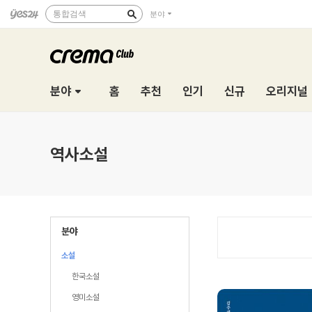
통합검색
분야
분야
홈
추천
인기
신규
오리지널
역사소설
분야
소설
한국소설
영미소설