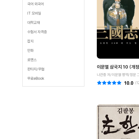
국어 외국어
IT 모바일
대학교재
수험서 자격증
잡지
만화
로맨스
이문열 삼국지 10 (개
판타지/무협
나관중 저/이문열 평역/정문 
무료eBook
10.0
(
1