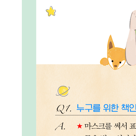
번아웃에 빠지기 전에 무조건 쉬어라 220
내향인에게 마음챙김이 필요한 이유 230
행복은 감사에서 시작한다 239
고양이, 내향인의 사랑스러운 동반자 248
나만의 공간을 만든다 257
스마트폰에 시간을 뺏기지 마라 267
epilogue
내향인의 내향인다운 삶을 진심으로 응원합니다 276
미주 281