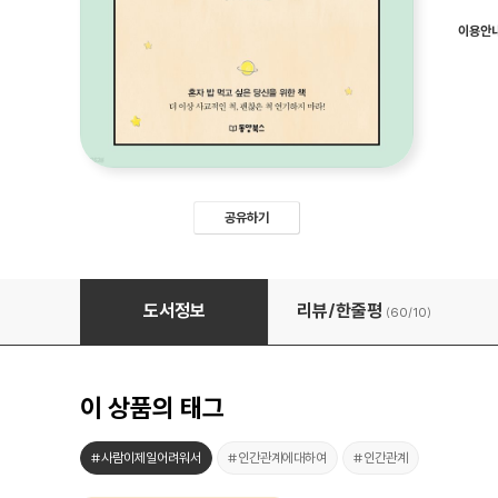
이용안
공유하기
같이 있고 싶다가도 혼자 있고 싶어
도서정보
리뷰/한줄평
(60/
10
)
이 상품의 태그
#사람이제일어려워서
#인간관계에대하여
#인간관계