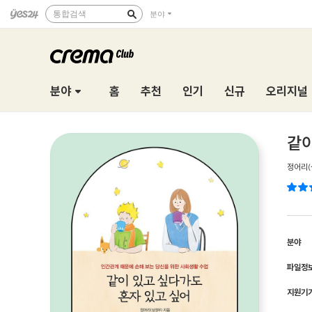
통합검색
분야
분야
홈
추천
인기
신규
오리지널
같이
정어리(
분야
파일정
지원기