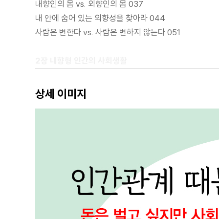
내향인의 몸 vs. 외향인의 몸 037
내 안에 숨어 있는 외향성을 찾아라 044
사람은 변한다 vs. 사람은 변하지 않는다 051
2장 내향형 인간의 사회생활
내향인의 스트레스 관리법 061
상세 이미지
어떻게 하면 유창한 한국어를 구사할 수 있을까? 069
정답은 스몰토크다 077
나 자신에게 자신감을 선물하라 088
생각을 멈추고 일단 저질러봐 095
운은 사람을 통해서 들어온다 102
먼저 연락하는 사람이 돼라 109
내향인의 연애는 뭐가 다를까? 114
3장 내향인의 장점을 활용하라