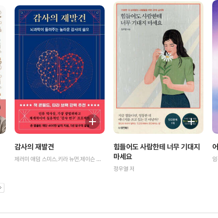
힘들어도 사람한테 너무 기대지
어
감사의 재발견
마세요
임
제러미 애덤 스미스,키라 뉴먼,제이슨 마시,대처 켈트너 저/손현선 역
정우열 저