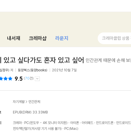
내서재
크레마샵
라운지
크레마클럽 상품
 있고 싶다가도 혼자 있고 싶어
인간관계 때문에 손해 보
심정우)
저
동양북스(동양books)
2021년 10월 7일
9.5
(
70
건)
자기계발
>
인간관계
보
EPUB(DRM)
33.33MB
기
크레마
PC(윈도우 - 4K 모니터 미지원)
아이폰
아이패드
안드로이드폰
안드로이드
전자책단말기(저사양 기기 사용 불가)
PC(Mac)