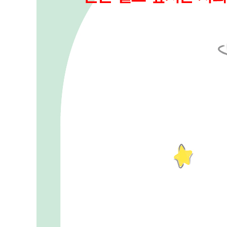
침착함, 신뢰를 심어주는 도구 125
섬세함, 좋은 사람의 조건 134
생각하는 힘, 지적 사고의 토대 143
독립성, 내가 원하는 게 뭔지 아는 힘 152
4장 성격을 바꾸지 않고도 인생을 바꾸는 방법
내가 원하는 게 뭔지부터 파악하자 161
내가 원하는 것에 집중하기 위한 거절의 기술 169
당신의 내향성을 드러내라 178
고독하지만 외롭지는 않아 184
운동, 음식, 수면이 행복의 90%를 좌우한다 190
직장 스트레스 줄이는 법 201
‘회사-집’을 벗어나 일탈하라 211