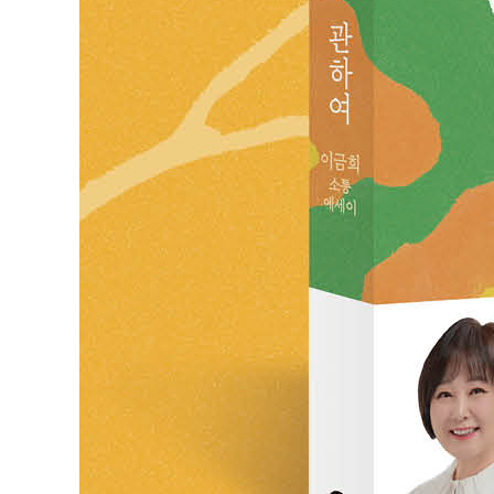
자기 연민
다락방
비교는 이제 그만
아! 잘 쉬었다
나를 안다는 것
무선 이어폰
루틴
무해력
하버드의 연구 결과
책을 좋아하세요?
4장 _ 진정한 소통을 하고 싶다면
:굳게 닫힌 마음을 열게 하는 대화법
듣고 싶은 말을 그대로 하세요