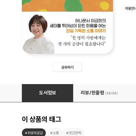
이용안
공유하기
공감에 관하여
도서정보
리뷰/한줄평
(36/
36
)
이 상품의 태그
#위로와공감
#소통
#인간관계