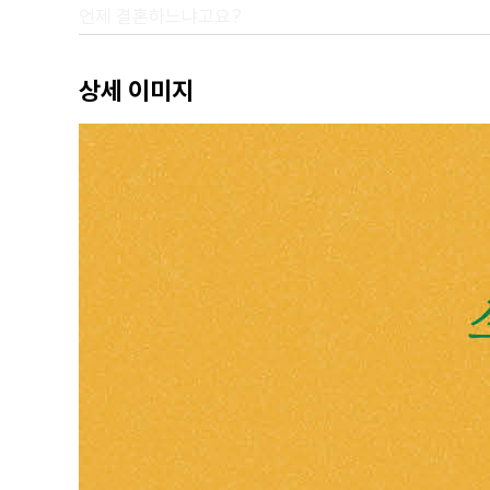
언제 결혼하느냐고요?
사과에는 시효가 없다
블랙 아이스
상세 이미지
가족, 기적
50대가 진짠데
가족에게 들은 말은 왜 평생 잊히지 않을까
엄마의 마리오네트
한국 돈으로 얼마니?
2장 _ 서로의 다름을 인정하자고요
: 직급도, 세대도 달라 어려운 사회생활 속 소통
회식 메뉴도 취존해 주세요
후라이의 꿈
자꾸 그만두는 이유