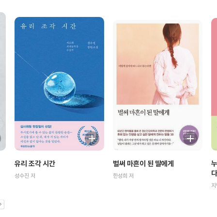
벌써 마흔이 된 딸에게
누
유리 조각 시간
한성희 저
성수진 저
지