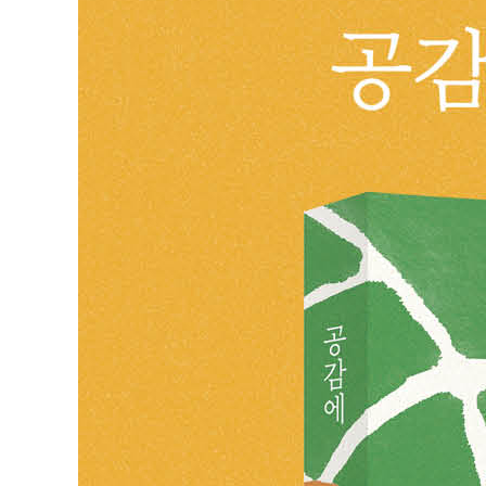
미스 리라고요?
성희롱 금지
커피 택갈이
고통은 나약함의 증거가 아니에요
너는 이제 노예다 (부제: 그림자 같은 21개월)
둘이라서 불편해요
우리 엄마가 아니잖아요
아르바이트라서
축의금 5천 원
강제 커밍아웃
3장 _ 나는 왜 내 말에 상처받을까?
: 공감의 본질이 되는 나와의 소통
혼자인 걸 두려워 마세요
내 팀의 팀장