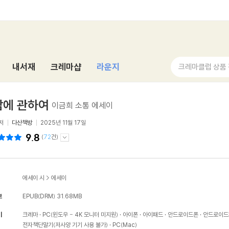
내서재
크레마샵
라운지
크레마클럽 상품
감에 관하여
이금희 소통 에세이
저
다산책방
2025년 11월 17일
9.8
(
72
건)
에세이 시
>
에세이
보
EPUB(DRM)
31.68MB
기
크레마
PC(윈도우 - 4K 모니터 미지원)
아이폰
아이패드
안드로이드폰
안드로이드
전자책단말기(저사양 기기 사용 불가)
PC(Mac)