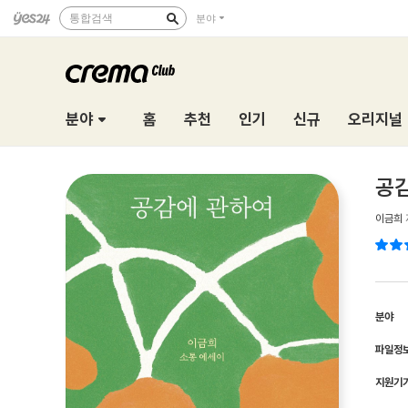
통합검색
분야
분야
홈
추천
인기
신규
오리지널
공
이금희
분야
파일정
지원기