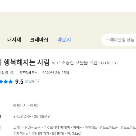
내서재
크레마샵
라운지
크레마클럽 상품
게 행복해지는 사람
작고 소중한 오늘을 위한 to do list
네일
글그림
위즈덤하우스
2022년 3월 25일
9.5
(
81
건)
에세이 시
>
에세이
보
EPUB(DRM)
39.38MB
기
크레마
PC(윈도우 - 4K 모니터 미지원)
아이폰
아이패드
안드로이드폰
안드로이드
전자책단말기(저사양 기기 사용 불가)
PC(Mac)