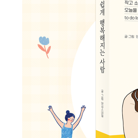
ㆍ몸과 마음이 건네는 소리에 귀를 기울이기 118
ㆍ생의 모든 과정 속에 머무르기 122
ㆍ지금 이 순간을 사랑하는 연습하기 125
ㆍ80살쯤의 나를 상상하기 129
ㆍ무슨 일이 있어도 다시 앞을 보기 132
ㆍ때로는 적당히 잊어버리며 살기 136
ㆍ나 혼자만 어려운 게 아니란 걸 기억하기 140
ㆍ오늘은 딱 오늘 일만 생각하기 144
4장. 내 최애는 나여야 하니까
ㆍ나만의 색과 향을 찾아가기 151
ㆍ타인과의 비교 때문에 무너지지 않기 155
ㆍ가짜 자기 계발은 그만두기 160
ㆍ소망과 현실 사이 균형 찾기 165
ㆍ물건이 아닌 행복과 추억을 사기 171
ㆍ조금이라도 나아지고 있는 것을 찾아내기 177