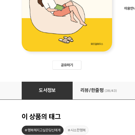
이용안
공유하기
쉽게 행복해지는 사람
도서정보
리뷰/한줄평
(38/
43
)
이 상품의 태그
#행복해지고싶은당신에게
#사소한행복