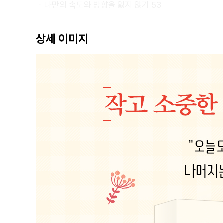
ㆍ나만의 속도와 방향을 잃지 않기 53
ㆍ비극적 상상에 갇히지 않기 57
2장. 오늘부터 내 맘에 들기로 했다
상세 이미지
ㆍ자기만의 방을 찾기 65
ㆍ가짜 나를 벗어던지기 68
ㆍ결과와 상관없이 내 삶을 사랑하기 71
ㆍ퇴근 후에는 일 생각을 멈추기 75
ㆍ내가 잘한 건 내가 알아주기 80
ㆍ가끔은 의도적으로 단절되기 84
ㆍ이상하고 무례한 사람에게 괜히 힘 빼지 않기 90
ㆍ애매모호함을 견디는 어른이 되기 94
ㆍ나 자신을 위해 너그러워지기 98
ㆍ이해되지 않는 일을 이해하려 애쓰지 말기 103
ㆍ서로의 다름을 인정해 주기 107
3장. 우리의 오늘은 작고 소중해
ㆍ오늘을 임시로 살지 않기 115