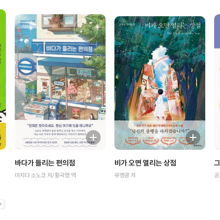
비가 오면 열리는 상점
바다가 들리는 편의점
그
유영광 저
마치다 소노코 저/황국영 역
공