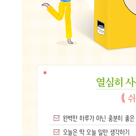
ㆍ작은 성취의 경험을 쌓아가기 181
ㆍ조금 두려워해도 괜찮다고 말해주기 185
ㆍ중립적으로 말하는 연습하기 188
ㆍ안 되는 일도 있다는 걸 담담히 받아들이기 192
5장. 당신은 그저 행복하면 된다
ㆍ힘들 때 혼자서 버티려고 하지 않기 199
ㆍ가끔은 조금 힘 빼고 그저 웃어넘기기 203
ㆍ이따금 나에게 좋은 경험을 선물하기 210
ㆍ내 취미에 가격을 매기지 않기 214
ㆍ그저 사소한 친절과 웃음을 나누기 218
ㆍ받아들여야 할 충고와 무시해야 할 비난을 구분하기 22
ㆍ서로에게 마음의 틈을 내어주기 227
ㆍ아무리 가까운 사이라도 지킬 건 지키기 233
ㆍ기브 앤 테이크에 너무 연연하지 말기 237
6장. 내일은 더 빛날 거예요
ㆍ마음에 긍정 한 스푼 더하기 243