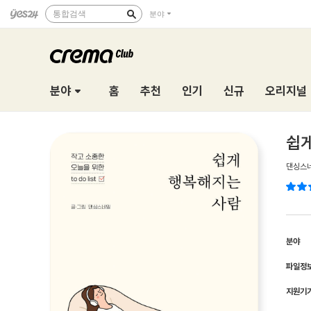
통합검색
분야
분야
홈
추천
인기
신규
오리지널
쉽
댄싱스
분야
파일정
지원기