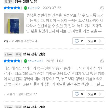
행복 전환 연습
종이책
25 중대한 질문
YES마니아 : 로얄
t*****2
2023.07.22
평점10점
|
|
26 문제를 해결하는 가치
행복을 전환하는 연습을 실전으로 할 수 있도록 도와
27 수천 마일의 여행
주는 책이다. 방법이 굉장히 구체적으로 나와있어서
28 성취감 찾기
따라서 실천해볼 수 있을 것 같다. 특히 가치 지향적
인 삶을 설명하면서 예시로 든 여행을 가는 길을 두
29 풍요로운 삶
아이로 비교한 내용이 와닿았다. 목표에만 집중하는
30 두려움에 직면하기
2명
이 이 리뷰를 추천합니다.
2
댓글
0
공감
아이는 “아직 멀었어요?”하고 조밧심을 내고, 창밖
31 기꺼이 하는 마음
을 내다보면 양떼와 소떼 트럭에 감탄하는 아이는 지
리뷰제목
금 현재를 즐긴다
32 위로 그리고 앞으로
행복 전환 연습
eBook
구매
33 의미 있는 삶
YES마니아 : 로얄
s*******1
2025.11.03
평점10점
|
|
러스 해리스 작가님의 행복 전환 연습 리뷰입니다. 의사이자 심리치
료사인 러스 해리스가 ACT 기법을 바탕으로 우리가 알고 있던 행복
추천 문헌·참고 사이트
이 아닌 진짜 행복에 대해 재정의하고, 누구보다 행복하기를 바라지
만 행복하지 않은 이들에게 행복의 비밀을 알려주는 책입니다. 잘 읽
었습니다.
이 리뷰가 도움이 되었나요?
0
댓글
0
공감
리뷰제목
행복 전환 연습
eBook
구매