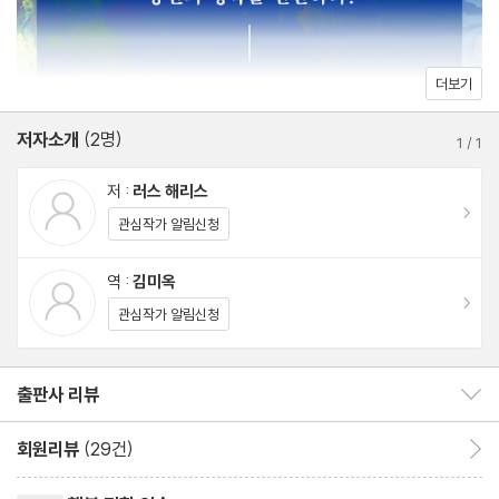
12 투쟁 스위치가 어떻게 작동되는가
13 악마를 꼼짝 못 하게 노려보라
14 문제를 해결하려는 확장
더보기
15 충동 파도타기
저자소개
(2명)
16 더 많은 악마들
1
/
1
17 타임머신
저 :
러스 해리스
18 더러워진 개
이동
관심작가 알림신청
19 마음 챙김
20 숨 쉬고 있다면 살아 있는 것이다
역 :
김미옥
이동
21 있는 그대로 말하라
관심작가 알림신청
22 중대한 이야기
23 당신은 당신이 생각하는 사람이 아니다
출판사 리뷰
출판사 리뷰 보이기/감추기
3부 가치
회원리뷰
(29건)
회원리뷰 이동
24 가슴이 원하는 것을 따르라
리뷰제목