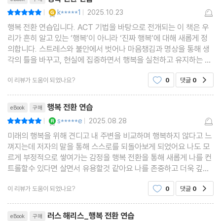
YES마니아 : 골드
k*****1
2025.10.23
평점10점
|
|
행복 전환 연습입니다. ACT 기법을 바탕으로 전개되는 이 책은 우
리가 흔히 알고 있는 ‘행복’이 아니라 ‘진짜 행복’에 대해 새롭게 정
의합니다. 스트레스와 불안에서 벗어나 마음챙김과 명상을 통해 생
각의 틀을 바꾸고, 현실에 집중하면서 행복을 실천하고 유지하는 방
법을 제시합니다. 저자는 다년간의 심리치료와 코칭 경험을 바탕으
이 리뷰가 도움이 되었나요?
0
댓글
0
공감
로, 복잡한 현대 사회에서 진정한 행복을 찾기
리뷰제목
행복 전환 연습
eBook
구매
YES마니아 : 로얄
s*****e
2025.08.28
평점10점
|
|
미래의 행복을 위해 견디고 내 주변을 비교하며 행복하지 않다고 느
껴지는데 저자의 말을 통해 스스로를 되돌아보게 되었어요 나도 모
르게 부정적으로 쌓여가는 감정을 행복 전환을 통해 새롭게 나를 컨
트롤할수 있다면 살면서 유용할것 같아요 나를 존중하고 더욱 깊이
이해할수 있어서 유익했어요
이 리뷰가 도움이 되었나요?
0
댓글
0
공감
리뷰제목
러스 해리스_행복 전환 연습
eBook
구매