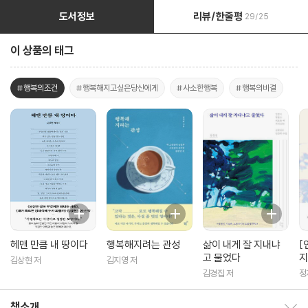
도서정보
리뷰/한줄평
29/25
이 상품의 태그
#행복의조건
#행복해지고싶은당신에게
#사소한행복
#행복의비결
헤맨 만큼 내 땅이다
행복해지려는 관성
삶이 내게 잘 지내냐
[
고 물었다
지
김상현 저
김지영 저
김경집 저
정
책소개
책소개 보이기/감추기