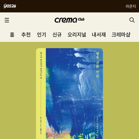
라운지
홈
추천
인기
신규
오리지널
내서재
크레마샵