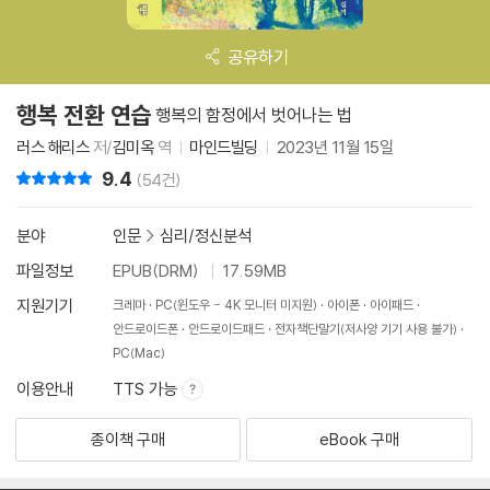
공유하기
행복 전환 연습
행복의 함정에서 벗어나는 법
러스 해리스
저/
김미옥
역
마인드빌딩
2023년 11월 15일
9.4
리뷰 총점
(54건)
분야
인문
>
심리/정신분석
파일정보
EPUB(DRM)
17.59MB
지원기기
크레마
PC(윈도우 - 4K 모니터 미지원)
아이폰
아이패드
안드로이드폰
안드로이드패드
전자책단말기(저사양 기기 사용 불가)
PC(Mac)
이용안내
TTS 가능
종이책 구매
eBook 구매