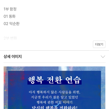
1부 함정
01 동화
02 악순환
2부 변화
더보기
03 ACT의 6대 원칙
04 대단한 이야기꾼
상세 이미지
상세 이미지 보이기/감추기
05 진정한 긍정
06 문제를 해결하는 해제
07 누가 말하고 있는가
08 무서운 장면
09 보트 안의 악마
10 기분이 어떤가
11 투쟁 스위치