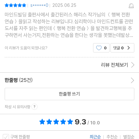
s******0
2025.06.25
평점10점
|
|
마인드빌딩 출판사에서 출간된러스 해리스 작가님의 ＜행복 전환
연습＞을읽고 작성하는 리뷰입니다.심리학이나 마인드컨트롤 관련
도서를 자주 읽는 편인데＜행복 전환 연습＞을 발견하고행복을 추
구하면서 사는거지,전환하는 연습을 한다는 생각을 못했는데발상의
전환이 좋아서 읽어보게 되었습니다.한 번쯤 읽어보셔도 좋을 것 같
이 리뷰가 도움이 되었나요?
0
댓글
0
공감
습니다.
리뷰 전체보기
한줄평
(25건)
한줄평 이동
한줄평 쓰기
작성 시 유의사항
9.3
총 평점 9.3점
/ 10.0
구매 한줄평
최근순
추천순
별점순