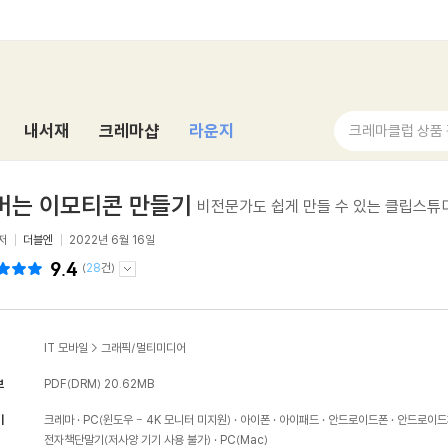
내서재
크레마샵
라운지
크레마클럽 상품
버는 이모티콘 만들기
비전문가도 쉽게 만들 수 있는 클립스튜
저
더블엔
2022년 6월 16일
9.4
(
28
건)
IT 모바일
>
그래픽/멀티미디어
보
PDF(DRM)
20.62MB
기
크레마
PC(윈도우 - 4K 모니터 미지원)
아이폰
아이패드
안드로이드폰
안드로이드
전자책단말기(저사양 기기 사용 불가)
PC(Mac)