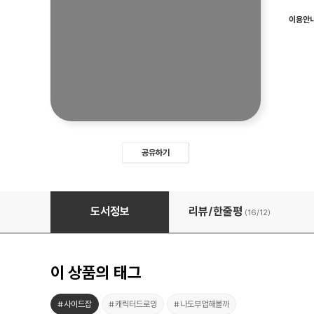
이용안
공유하기
돈 버는 이모티콘 만들기
도서정보
리뷰/한줄평
(16/
12
)
이 상품의 태그
#사이드잡
#캐릭터드로잉
#나도부업해볼까