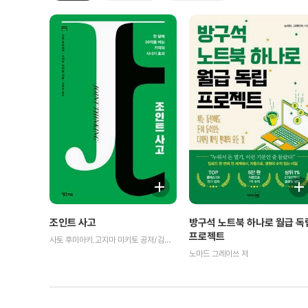
조인트 사고
방구석 노트북 하나로 월급 독
프로젝트
사토 후미아키,고지마 미키토 공저/김혜영 역
노마드 그레이쓰 저