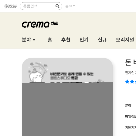
통합검색
분야
분야
홈
추천
인기
신규
오리지널
돈 
권지언
분야
파일정
지원기