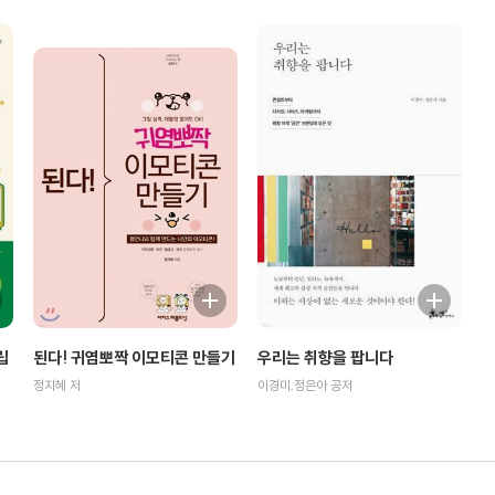
립
우리는 취향을 팝니다
된다! 귀염뽀짝 이모티콘 만들기
이경미,정은아 공저
정지혜 저