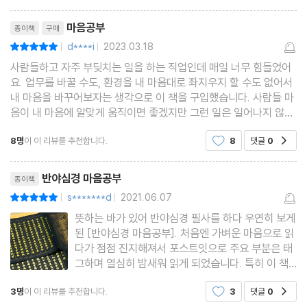
나의 운명은 달라질 수 있을까?
리뷰제목
마음공부
종이책
구매
12가지 인연을 따라 흐르는 운명의 비밀
d****i
2023.03.18
평점10점
|
|
운명에 휘둘릴 때는 자기 자신에게 집중하라
사람들하고 자주 부딪치는 일을 하는 직업인데 매일 너무 힘들었어
요. 업무를 바꿀 수도, 환경을 내 마음대로 좌지우지 할 수도 없어서
5장 굴곡 많은 세상사에 의연해지는 법
내 마음을 바꾸어보자는 생각으로 이 책을 구입했습니다. 사람들 마
음이 내 마음에 알맞게 움직이면 좋겠지만 그런 일은 일어나지 않으
어찌하여 마음이 지치고 고통스러운가
니까 적어도 내 마음이라도 잘 다스려보고자 생각하며 읽기 좋은 책
무엇에도 흔들리지 않고 중심을 잡는 힘
8명
이 이 리뷰를 추천합니다.
8
댓글
0
공감
입니다. 저와 비슷한 생각을 하는 분들도 읽어
즐거움도 괴로움도 내 삶의 일부다
리뷰제목
차분함을 잃지 않고 지속해야 한다
반야심경 마음공부
종이책
칭찬도 비난도 호숫가 풍경 바라보듯 보라
s*******d
2021.06.07
평점10점
|
|
뜻하는 바가 있어 반야심경 필사를 하다 우연히 보게
된 [반야심경 마음공부]. 처음엔 가벼운 마음으로 읽
6장 생활 속 근심 걱정 다스리는 법
다가 점점 진지해져서 포스트잇으로 주요 부분은 태
마음속 두려움을 없애는 7가지 길
그하며 열심히 밤새워 읽게 되었습니다. 특히 이 책
의 '멀리 떨어져서 세상을 보지말고, 일상 생활 속에
“나는 생각할 수 있다”, 고로 장애물이 없다
3명
이 이 리뷰를 추천합니다.
3
댓글
0
공감
서 해탈하라'는 가르침의 일깨움이 저를 깊이 감복케
“나는 보고 들을 수 있다”, 고로 장애물이 없다