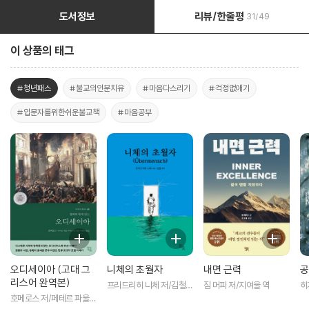
도서정보
리뷰/한줄평
31/49
이 상품의 태그
#청년패스
#불교의인문치유
#마음다스리기
#걱정없애기
#입문자를위한쉬운불교책
#마음공부
오디세이아 (고대 그
니체의 초월자
내면 근력
공
리스어 완역본)
프리드리히 니체 저/김철
짐 머피 저/지여울 역
히
편역
역
호메로스 저/페테르 파울