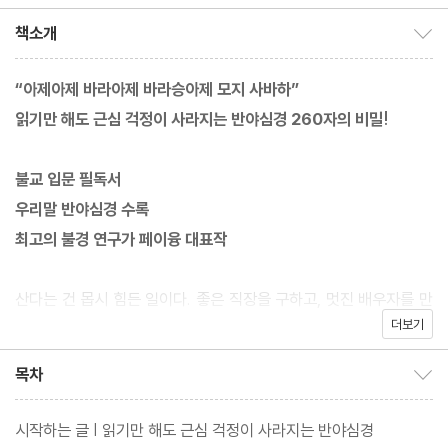
루벤스 그림/박문재 역
책소개
책소개 보이기/감추기
“아제아제 바라아제 바라승아제 모지 사바하”
읽기만 해도 근심 걱정이 사라지는 반야심경 260자의 비밀!
불교 입문 필독서
우리말 반야심경 수록
최고의 불경 연구가 페이융 대표작
산다는 건 몹시 힘든 일이다. 좋은 직장을 구하고, 멋진 배우자를 만
더보기
나고, 자식을 낳아 잘 키우고, 돈을 많이 벌고, 건강하게 오래 살고
싶은 바람은 모두 인생의 고통이 된다. 고통에서 벗어나고자 종교,
목차
목차 보이기/감추기
심리학, 의학, 경제학에서 답을 찾기도 하지만, 녹록치 않다.
시작하는 글 | 읽기만 해도 근심 걱정이 사라지는 반야심경