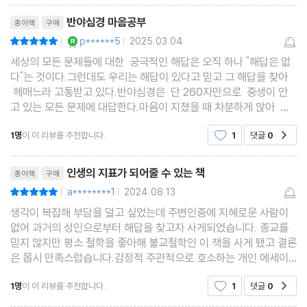
하였던 것 같습니다. 코로나를 겪고 자의로 또는 타
리뷰제목
“나는 자아를 벗어날 수 있다”, 고로 장애물이 없다
의로 사람들과
반야심경 마음공부
종이책
구매
“나는 비결을 믿지 않는다”, 고로 장애물이 없다
YES마니아 : 로얄
p******5
2025.03.04
평점10점
|
|
“나의 세계가 있다”, 고로 장애물이 없다
세상의 모든 문제들에 대한 궁극적인 해답은 오직 하나 "해답은 없
“나는 버릇을 잘 안다”, 고로 장애물이 없다
다"는 것이다.그런데도 우리는 해답이 있다고 믿고 그 해답을 찾아
헤매느라 고통받고 있다.반야심경은 단 260자만으로 중생이 안
“나는 상식의 함정을 안다”, 고로 장애물이 없다
고 있는 모든 문제에 대답한다.마음이 지쳤을 때 차분하게 앉아 반
야심경을 가까이 한다면 고통을 벗어나는 데 큰 도움이 될 것이다!
7장 현재를 사는 것만큼 좋은 것은 없다
1명
이 이 리뷰를 추천합니다.
1
댓글
0
공감
고요한 지금 이 순간을 살라
리뷰제목
인생의 지표가 되어줄 수 있는 책
종이책
구매
마음을 다해 하고 싶은 것을 하라
a********1
2024.08.13
평점10점
|
|
불완전한 세상과 공존하는 법을 배워라
생각이 복잡해 부담을 덜고 싶었는데 주변인중에 지혜로운 사람이
없어 과거의 성인으로부터 해답을 찾고자 사게되었습니다. 종교를
8장 반야심경을 외우면 마음이 강해진다
믿지 않지만 평소 철학을 좋아해 불교철학인 이 책을 사게 됐고 결론
은 몹시 만족스럽습니다.감정적 주관적으로 호소하는 개인 에세이
인생과 마음이 편안해지는 주문
를 싫어하는데 이 책은 철학적 심리학적 접근이 가능하며 생각 방향
1명
이 이 리뷰를 추천합니다.
1
댓글
0
공감
을 결정하는데 도움이 됩니다.목표를 잃고 방황하고
부록 반야심경 더 깊게 읽기