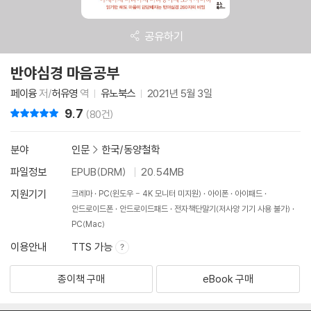
공유하기
반야심경 마음공부
페이융
저/
허유영
역
유노북스
2021년 5월 3일
9.7
리뷰 총점
(80건)
분야
인문
>
한국/동양철학
파일정보
EPUB(DRM)
20.54MB
지원기기
크레마
PC(윈도우 - 4K 모니터 미지원)
아이폰
아이패드
안드로이드폰
안드로이드패드
전자책단말기(저사양 기기 사용 불가)
PC(Mac)
이용안내
TTS 가능
종이책 구매
eBook 구매