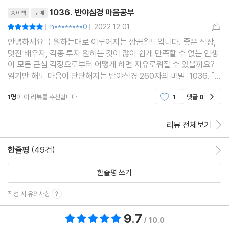
리뷰제목
현장법사가 서쪽으로 간 까닭은?
1036. 반야심경 마음공부
종이책
구매
반야심경은 누가 썼을까?
h********0
2022.12.01
평점10점
|
|
반야심경의 진정한 주인공은?
안녕하세요 :) 원하는대로 이루어지는 깡꿈월드입니다. 좋은 직장,
멋진 배우자, 각종 투자 원하는 것이 많아 쉽게 만족할 수 없는 인생.
반야심경의 ‘심’은 무슨 뜻일까?
이 모든 근심 걱정으로부터 어떻게 하면 자유로워질 수 있을까요?
읽기만 해도 마음이 단단해지는 반야심경 260자의 비밀. 1036. "
반야심경 마음공부 " 입니다. 반야심경이 훌륭한 이
1명
이 이 리뷰를 추천합니다.
1
댓글
0
공감
리뷰 전체보기
한줄평
(49건)
한줄평 이동
한줄평 쓰기
작성 시 유의사항
9.7
총 평점 9.7점
/ 10.0