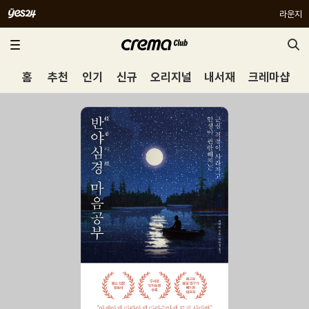
라운지
홈
추천
인기
신규
오리지널
내서재
크레마샵