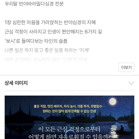
어떻게 하면 좋을까? 반야심경이 내놓은 해답은 “해답은 없다”는
우리말 반야바라밀다심경 전문
것이다. 고로 있지도 않은 답을 찾기 위해 고통받지 말고, 생각을 바
꾸라고 한다. 오직 자기 자신에게 집중함으로써 마음을 차분히 가라
1장 심란한 마음을 가라앉히는 반야심경의 지혜
앉히라고 말이다. 존재의 진정한 모습을 바라볼 때 문제의 근본적인
근심 걱정이 사라지고 인생이 편안해지는 6가지 길
원인을 해결할 수 있고, 인생과 마음이 편안해질 수 있다.
‘보시’로 들여다보는 타인의 슬픔
나쁜 일은 하지 말고 좋은 일을 하라는 ‘지계’
이 책은 최고의 불경 연구가이자 30년 이상 부처 사상을 대중의 눈
어떤 순간에도 분노하지 않는 ‘인욕’의 자세
높이에서 소개해 온 페이융 교수가, 불교 경전 가운데 가장 널리 알
더보기
더 나은 나로 안내하는 ‘정진’
려지고 많이 읽히는 ‘반야심경’을 들려준다.
마음을 조절해 도를 이루는 ‘선정’
상세 이미지
상세 이미지 보이기/감추기
고통에서 벗어나는 근본적인 지혜 ‘반야’
반야심경은 600권에 달하는 ‘반야바라밀경’의 핵심을 단 260자로
응축해 놓은 경전으로, 가장 짧으면서도 부처의 심오한 지혜를 있는
2장 단단한 마음을 위해 꼭 알아야 할 진실
그대로 담고 있어 많은 이들에게 사랑받아 왔다.
내가 누구인지 알 수 있는 5가지 단서
눈에 보이는 세상이 전부가 아님을 깨달아라
“반야바라밀다를 깊이 행하여[行深般波羅蜜多]”, “비추어 보고
고통도 즐거움도 순간순간 변한다