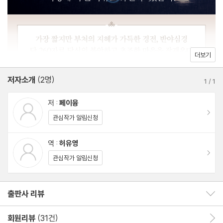
[照見]”, “지혜도 없고 얻음도 없게 된[無智無得]” 후에, 마지막
모든 개념을 의심하고 의심하라
으로 “아제아제 바라아제 바라승아제[揭帝揭帝, 波羅揭帝, 波
집착을 버리고 욕망을 통제하라
羅僧揭帝]”라는 주문을 암송하는 것으로 끝난다. 이것이 바로 고
분별하려는 마음을 경계하라
통을 벗어나 즐거움을 얻을 수 있는 방법이다.
‘오온’의 깨달음으로 진정한 자아를 만나다
더보기
260자만으로 중생의 모든 문제에 대답할 뿐만 아니라, 완전히 새로
저자소개
(2명)
3장 인생의 비밀은 일찍 알수록 좋다
1
/
1
운 생각의 길을 열어 주고 구체적인 수행 방법을 알려 준다. 불교에
유한한 육체로 무한한 세계를 인식한다
저 :
페이융
입문하지 않더라도 인생의 지혜를 얻기 위해, 마음을 단련하기 위해,
보이는 곳 너머 광활한 ‘무’의 세계
이동
관심작가 알림신청
불교 사상을 이해하고 경전이 뜻하는 바를 알기 위해 반야심경을 읽
인생 혹은 우주의 비밀
는 이유다.
어떻게 차이를 넘어 온전히 살 것인가
역 :
허유영
이동
‘그게 아니면 안 되는 일’은 없다
관심작가 알림신청
삶을 옭아매는 ‘명분’에서 해방되라
‘비교’의 장벽을 깨트리고 넘어서야 한다
출판사 리뷰
출판사 리뷰 보이기/감추기
4장 불행한 일이 닥쳤을 때 대처하는 법
회원리뷰
(31건)
회원리뷰 이동