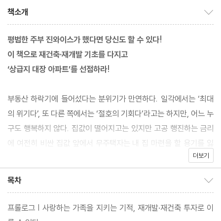
책소개
책소개 보이기/감추기
평범한 주부 진와이스가 했다면 당신도 할 수 있다!
이 책으로 재건축·재개발 기초를 다지고
‘상급지 대장 아파트’를 선점하라!
부동산 하락기에 들어섰다는 분위기가 만연하다. 일각에서는 ‘최대
의 위기다’, 또 다른 쪽에서는 ‘절호의 기회다’라고는 하지만, 어느 누
구도 행복하지 않다. 집값이 떨어지고는 있지만 고공 행진하는 금리
에 여전히 비싼 집값 앞에서 무주택자는 내 집 마련을 할 용기를 잃
더보기
었다. 그런가 하면 얼어붙은 부동산 시장 속에서 발이 묶인 1주택자
와 여전히 세금이 무거운 다주택자 또한 혼란스럽다. 모두가 멈춘 시
목차
목차 보이기/감추기
기, 진와이스는 말한다. “지금이야말로 재개발·재건축 투자를 공부
할 때입니다.” 15년에 걸쳐 하락·보합·상승장을 모두 겪은 재개발·재
프롤로그 | 사랑하는 가족을 지키는 기적, 재개발·재건축 투자로 이
건축 투자의 고수의 권유에 귀를 기울여보자. 그는 아무도 시장에 관