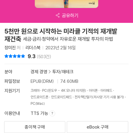
공유하기
5천만 원으로 시작하는 미라클 기적의 재개발
재건축
세금·금리·청약에서 자유로운 재개발 투자의 마법
장미진
저
리더스북
2023년 2월 16일
9.3
리뷰 총점
(503건)
분야
경제 경영
>
투자/재테크
파일정보
EPUB(DRM)
74.60MB
지원기기
크레마
PC(윈도우 - 4K 모니터 미지원)
아이폰
아이패드
안드로이드폰
안드로이드패드
전자책단말기(저사양 기기 사용 불가)
PC(Mac)
이용안내
TTS 가능
종이책 구매
eBook 구매