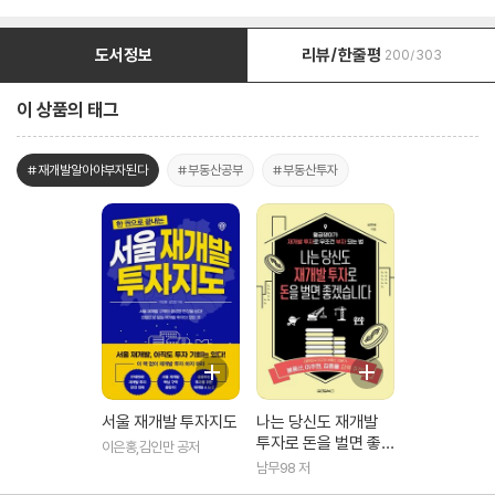
도서정보
리뷰/한줄평
200/303
이 상품의 태그
#재개발알아야부자된다
#부동산공부
#부동산투자
서울 재개발 투자지도
나는 당신도 재개발
투자로 돈을 벌면 좋
이은홍,김인만 공저
겠습니다
남무98 저