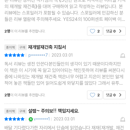
22 실전 계약에서 절대 놓치지 말아야 할 것들
의 재개발 재건축》을 대여 구매하여 읽고 작성하는 리뷰입니다. 본
23 임차인과 잘 지내는 비결이 있다
리뷰에는 스포일러가 포함될 수 있습니다. 스포일러에 민감하신 분
들은 리뷰 열람에 주의해주세요. YES24의 100퍼센트 페이백 이벤
24 적정한 시기에 매도를 통해 수익을 내자
트를 통해 좋은 기회로 구입하게 됐어요.재개발 재건축에 관심이 있
미라클! 진와이스 솔루션 어떻게 합법적으로 세금을 줄일 수 있을
2명
이 이 리뷰를 추천합니다.
2
댓글
0
공감
는 사람들에게 도움이 많이 되는 책 같습니다. 직
까?
리뷰제목
재개발재건축 지침서
종이책
구매
6부 나에게 딱 맞춘 최적의 투자법 찾기
p*******7
2023.03.01
평점10점
|
|
독서 리뷰는 생전 안쓴다본인들만의 생각이 있기 때문이다하지만
이 책은 이 시기에 꼭 알고 있어야되는 책인듯하여 리뷰를 써본다시
25 무주택자, 어떻게 투자해야 할까?
중에 나와있는 재개발 재건축 책은너무 어렵고 지은이 본인만 알게
26 1주택자, 집 2채를 장기간 비과세 받을 수 있다고?
적어 놓은 책들만 있어 읽어도쉽게 와닿지를 않았다 그래서 유투브
를보던중 이분 유투브는 너무 쉬웠다마침 책이 나와 내돈내산으로
27 다주택자, 재개발·재건축 투자로 세금을 줄일 수 있다고?
2명
이 이 리뷰를 추천합니다.
2
댓글
0
공감
구입해후딱 읽었다 너무 쉬웠다 재개발 재건축그
28 투자금이 소액이면 어떻게 할까?
리뷰제목
29 넉넉한 투자금, 어떻게 활용할까?
설렘~ 주의보!! 책임지세요.
종이책
구매
30 현금 청산이 무서운데, 어떻게 피할 수 있을까?
YES마니아 : 로얄
v******1
2023.03.01
평점10점
|
|
31 투기과열지구에서 물건을 살 때 확인할 것이 있다고?
배달 기다렸다가한 자리에서 단숨에 읽었습니다.재재(재개발, 재건