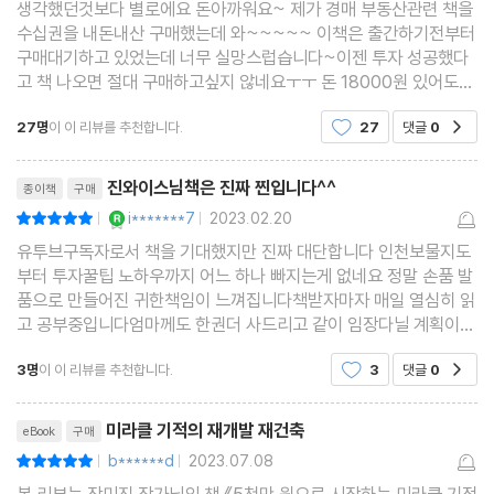
14 실전 투자 사례 1) 조합설립 단계에 매수해서 34평 새 아파트에
생각했던것보다 별로에요 돈아까워요~ 제가 경매 부동산관련 책을
수십권을 내돈내산 구매했는데 와~~~~~ 이책은 출간하기전부터
입주하다
구매대기하고 있었는데 너무 실망스럽습니다~이젠 투자 성공했다
15 실전 투자 사례 2) 관리처분인가 단계에 매수해서 수익률 40
고 책 나오면 절대 구매하고싶지 않네요ㅜㅜ 돈 18000원 있어도
살고 없어도 사는데저의 솔직한 후기가 여러분의 선택에 꼭도움되
0%를 달성하다
27명
이 이 리뷰를 추천합니다.
27
댓글
0
공감
었으면 하는
16 실전 투자 사례 3) 무허가 건축물, 다물권자 물건 매수 사례
리뷰제목
17 도대체 언제 사서 언제 팔아야 할까?
진와이스님책은 진짜 찐입니다^^
종이책
구매
미라클! 진와이스 솔루션 재개발·재건축 사업, 도중에 무산될 가능
YES마니아 : 로얄
i*******7
2023.02.20
평점10점
|
|
성이 있을까?
유투브구독자로서 책을 기대했지만 진짜 대단합니다 인천보물지도
부터 투자꿀팁 노하우까지 어느 하나 빠지는게 없네요 정말 손품 발
품으로 만들어진 귀한책임이 느껴집니다책받자마자 매일 열심히 읽
5부 기적을 만드는 임장 및 실전 매수의 기술
고 공부중입니다엄마께도 한권더 사드리고 같이 임장다닐 계획이거
든요저희엄마 노후준비 재개발투자로 해드리고싶어요저도 재개발
3명
이 이 리뷰를 추천합니다.
3
댓글
0
18 손품, 발품 팔며 임장할 지역을 찾아보자
공감
투자를 3년째하고있지만 아직 부족한점이 많은것같습니
19 ‘부동산 소장님’ 내 편으로 만드는 특급 비법
리뷰제목
미라클 기적의 재개발 재건축
eBook
구매
20 빌라, 상가, 토지… 돈 되는 물건을 골라보자
b******d
2023.07.08
평점10점
|
|
21 ‘안전 마진’ 먼저 알아보고 매수하자
본 리뷰는 장미진 작가님의 책 《5천만 원으로 시작하는 미라클 기적