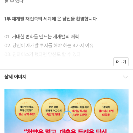
룰 수 있다
심을 두지 않을 때 저렴하게 매수한 재개발·재건축 구역의 낡은 집이
나중에 신축 아파트로 거듭나는 기적을 반복하여 경험했다. 부동산
1부 재개발·재건축의 세계에 온 당신을 환영합니다
왕초보이자 평범한 주부 진와이스는 그렇게 재개발·재건축 투자를
통해 자산 규모를 초기 투자금의 100배 이상 늘리며 자산가로 우뚝
01. 거대한 변화를 만드는 재개발의 매력
설 수 있었다. 이 책은 그의 인생을 바꾼 투자 노하우를 고스란히 담
02. 당신이 재개발 투자를 해야 하는 4가지 이유
고 있다.
03. 진와이스가 했다면 당신도 할 수 있다
더보기
재개발·재건축 투자는 시간이 오래 걸린다는 편견이 있다. 그렇지 않
2부 돈 되는 재개발·재건축, 투자 기초를 다지고 시작하자
상세 이미지
다. 초기 단계에 투자하면 2~4년 뒤 매도하고 수익을 낼 수 있다.
상세 이미지 보이기/감추기
진와이스는 이 책에서 최적의 매수·매도 타이밍을 공개해두었다. 재
04. 집값 오르는 지역 찾아내는 흐름 투자의 비밀
개발·재건축 투자는 어렵다는 편견도 있다. 하지만 그는 ‘알고 보면
05. 입지를 볼 수 있어야 재개발·재건축 투자에 성공한다
운전면허시험보다 쉬운 것이 재개발·재건축 투자’라고 강조한다. 막
06. 돈 되는 재개발 투자, 절대 어렵지 않다
연한 두려움 때문에 수많은 사람들이 눈앞의 기회에 다가가 보지도
07. 무주택자, 1주택자, 다주택자도 감탄하는 재개발·재건축의 마법
못하고 만다. 그는 초보자를 위한 가장 쉬운 방법을 이 책에 풀어놓
미라클! 진와이스 솔루션 재개발과 재건축의 차이점, 샅샅이 파헤쳐
았다. 더불어 초보 투자자도 안전하게 수익 내는 ‘꿀팁’까지 담겨 있