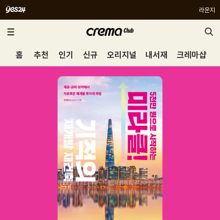
라운지
홈
추천
인기
신규
오리지널
내서재
크레마샵