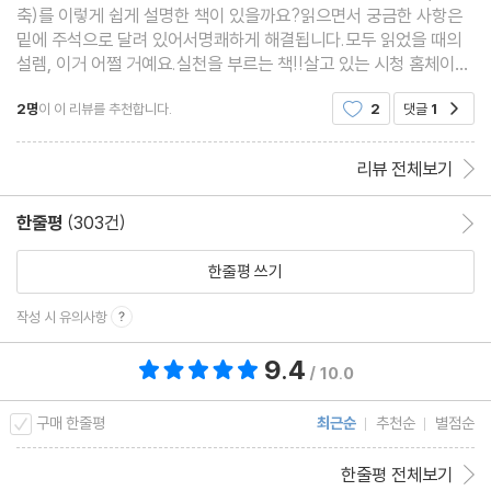
미라클! 진와이스 솔루션 매수 전에 반드시 확인해야 하는 체크리스
축)를 이렇게 쉽게 설명한 책이 있을까요?읽으면서 궁금한 사항은
밑에 주석으로 달려 있어서명쾌하게 해결됩니다.모두 읽었을 때의
트
설렘, 이거 어쩔 거예요.실천을 부르는 책!!살고 있는 시청 홈체이지
에 들어가재재 자료 조회하고, 엑셀 만들고 있네요.손품 열심히 팔
마무리하며 | 하락장이라는 말에 투자를 포기하는 분들에게
2명
이 이 리뷰를 추천합니다.
2
댓글
1
공감
고, 말품도 팔아봐야죠!!부동산 여러 책들 많이 읽
부록 | 성공적인 재개발·재건축 투자를 위한 인천 보물지도
리뷰 전체보기
한줄평
(303건)
한줄평 이동
한줄평 쓰기
작성 시 유의사항
9.4
총 평점 9.4점
/ 10.0
구매 한줄평
최근순
추천순
별점순
한줄평 전체보기