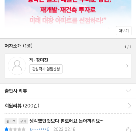
보자
어, 이 책 한 권이면 든든할 것이다.
3부 세상에서 제일 쉽게 배우는 재개발·재건축의 모든 것
모두가 위기라고 할 때 한편에선 다시없는 기회의 싹이 자라난다. 이
더보기
번 기회를 놓치면 나중에 상승 흐름이 왔을 때 우왕좌왕하다가 이내
08. 조합설립) 5천만 원으로 극적인 투자가 가능한 시기
절망하게 될지도 모른다. 어떤 삶을 살아갈 것인가? 빛나는 성공, 커
저자소개
(1명)
09. 시공사 선정) 1군 건설사 플래카드, 투자의 청신호
1
/
1
다란 수익은 지금 공부하는 자의 몫이다. 이제 이 책과 함께 인생의
10. 사업시행인가) 무산될 가능성 0.1%의 안전 투자 단계
저 :
장미진
기적을 만들어보는 것은 어떨까?
11. 감정평가) 좋은 물건 싸게 매수하는 세일 기간
이동
관심작가 알림신청
12. 관리처분인가) 낡은 빌라가 입주권으로 신분 상승!
13. 입주권 vs. 분양권, 무엇이 다를까?
출판사 리뷰
출판사 리뷰 보이기/감추기
미라클! 진와이스 솔루션 재개발·재건축 기본 용어, 완벽하게 이해
해보자
회원리뷰
(200건)
회원리뷰 이동
리뷰제목
4부 5천만 원으로 5억 버는 재개발·재건축 투자 사례
생각했던것보다 별로에요 돈아까워요~
종이책
구매
s*******6
2023.02.18
평점2점
|
|