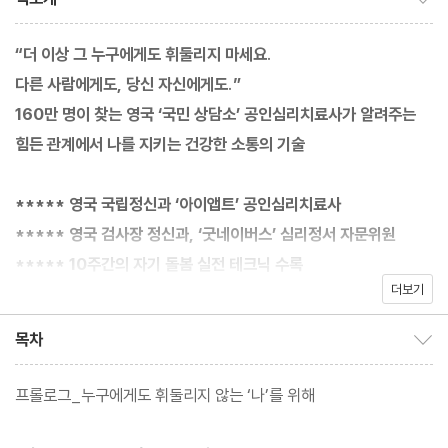
“더 이상 그 누구에게도 휘둘리지 마세요.
다른 사람에게도, 당신 자신에게도.”
160만 명이 찾는 영국 ‘국민 상담소’ 공인심리치료사가 알려주는
힘든 관계에서 나를 지키는 건강한 소통의 기술
***** 영국 국립정신과 ‘아이앱트’ 공인심리치료사
***** 영국 검사장 정신과, ‘굿네이버스’ 심리정서 자문위원
***** 10주간의 자기 돌봄 실전 테크닉 수록
더보기
연간 160만 명이 찾는 영국의 ‘국민 상담소’에서 매일 사람들의 마
목차
목차 보이기/감추기
음을 위로하고 치유해온 베테랑 심리치료사가 가장 자주 들었던 고
민인 ‘나는 왜 이렇게 휘둘리는 걸까요?’에 대한 실질적이고 체계적
프롤로그_누구에게도 휘둘리지 않는 ‘나’를 위해
인 해결책을 알려준다. 친구, 가족, 연인, 동료 등 다양한 관계 속에
서 이리저리 휘둘리며 힘들어하는 사람, 무리한 요구를 거절하지 못