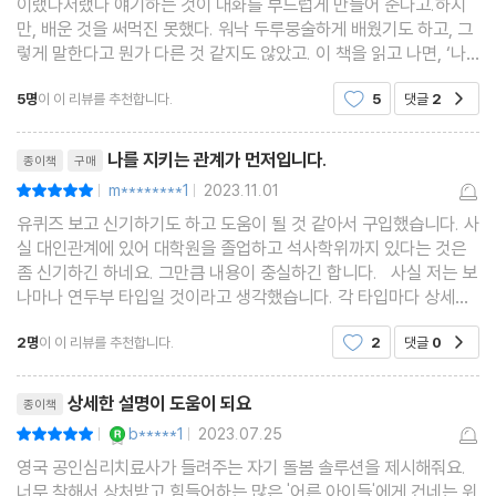
이랬다저랬다 얘기하는 것이 대화를 부드럽게 만들어 준다고.하지
5장 내 마음을 전해줘: 말하기와 듣기
만, 배운 것을 써먹진 못했다. 워낙 두루뭉술하게 배웠기도 하고, 그
렇게 말한다고 뭔가 다른 것 같지도 않았고. 이 책을 읽고 나면, ‘나
전달법’을 어떻게 쓸 수 있을지 구체적으로 알게 된다. 먼저, 나 전달
단호박형의 말하기 테크닉
5명
이 이 리뷰를 추천합니다.
5
댓글
2
공감
법을 쓰기에 앞서, 나의 감정을 돌보는
단호박형 말하기에서 주의할 점
리뷰제목
단호박형의 듣기 테크닉
나를 지키는 관계가 먼저입니다.
종이책
구매
단호박형 듣기에서 주의할 점
m********1
2023.11.01
평점10점
|
|
유퀴즈 보고 신기하기도 하고 도움이 될 것 같아서 구입했습니다. 사
6장 거절이 가벼워지는 법
실 대인관계에 있어 대학원을 졸업하고 석사학위까지 있다는 것은
좀 신기하긴 하네요. 그만큼 내용이 충실하긴 합니다. 사실 저는 보
나마나 연두부 타입일 것이라고 생각했습니다. 각 타입마다 상세설
거절은 누구에게나 어렵다
명을 써 놓은 것이 사람들마다 정확하게 들어맞아 좀 놀랐습니다. 이
2명
이 이 리뷰를 추천합니다.
2
댓글
0
거절을 바라보는 새로운 시각
공감
책을 여러 번 읽어보고 만나는 사람들을 잘
오늘부터 시작하는 거절의 기술
리뷰제목
상세한 설명이 도움이 되요
종이책
YES마니아 : 로얄
b*****1
2023.07.25
평점10점
|
|
7장 실망과 좌절에도 무너지지 않는 법
영국 공인심리치료사가 들려주는 자기 돌봄 솔루션을 제시해줘요.
너무 착해서 상처받고 힘들어하는 많은 '어른 아이들'에게 건네는 위