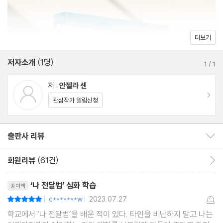
어디서부터 휘둘리기 시작한 걸까
누구에게도 당연한 상처는 없다
더보기
마음의 뿌리: 나와 사람과 세상을 보는 가치관
저자소개
(1명)
마음의 기둥: 삶의 기준을 세우는 신념과 규칙
1
/
1
그때와 지금은 다르다
저 :
안젤라 센
이동
관심작가 알림신청
4장 내 마음을 알아줘: 나 자신과 소통하기
출판사 리뷰
출판사 리뷰 보이기/감추기
내 마음을 읽어주는 마법의 주문
첫 번째 주문, 위기 ‘상황’ 파악하기
회원리뷰
(61건)
회원리뷰 이동
두 번째 주문, ‘감정’ 읽어주기
리뷰제목
세 번째 주문, ‘생각’ 읽어주기
‘나 전달법’ 심화 학습
종이책
네 번째 주문, ‘행동’ 살펴보기
c*******w
2023.07.27
평점10점
|
|
학교에서 ‘나 전달법’을 배운 적이 있다. 타인을 비난하지 말고 나는