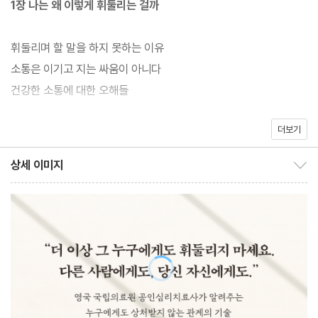
1장 나는 왜 이렇게 휘둘리는 걸까
해 애쓰다 지쳐버린 사람, 막상 자신이 도움이 필요할 때는 아무 말
못하고 혼자 끙끙거리는 사람, 할 말을 제때 하지 못하고 밤잠 설치
휘둘리며 할 말을 하지 못하는 이유
는 사람 등 손해만 보는 인간관계에 지친 이들에게 진짜로 필요한 것
소통은 이기고 지는 싸움이 아니다
은 ‘단칼에 관계 끊는 법’이나 ‘사이다식 보복법’이 아닌 ‘나를 지키
건강한 소통에 대한 오해들
는 관계를 만드는 법’이다. 4가지 소통 유형의 특징부터 마음을 읽
어주는 4가지 마법의 주문, 관계를 잡아주는 4개의 팔 등 실용적이
더보기
2장 휘둘리지 않는 사람은 어떤 사람일까
고 체계적인 테크닉을 통해 따뜻하지만 단호하게, 유연하지만 단단
상세 이미지
하게 나를 지키는 소통 방식과 관계의 기술을 알려주는 10주간의 자
상세 이미지 보이기/감추기
소통 방식에도 유형이 있다
기 돌봄 수업.
참고 참고 또 참는 ‘수동적 연두부형’
항상 싸울 준비가 되어 있는 ‘공격적 불도저형’
겉과 속이 다른 ‘수동공격적 돌려까기형’
따뜻하지만 휘둘리지 않는 ‘건강한 단호박형’
3장 우리가 휘둘리는 어른으로 자라는 이유