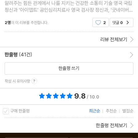
알려주는 힘든 관계에서 나를 지키는 건강한 소통의 기술 영국 국립
칭찬은 왜 어려울까
정신과 ‘아이앱트’ 공인심리치료사 영국 검사장 정신과, ‘굿네이버
칭찬을 칭찬답게 하는 법
스’ 심리정서 자문위원 연간 160만 명이 찾는 영국의 ‘국민 상담
칭찬을 칭찬으로 받아들이는 법
2명
이 이 리뷰를 추천합니다.
2
댓글
0
공감
소’에서 매일 사람들의 마음
리뷰 전체보기
10장 소통 기술의 간보기와 다지기
한줄평
(41건)
한줄평 이동
한 걸음 물러났다 두 걸음 전진하며 다지기
한줄평 쓰기
첫걸음을 떼기 어렵다면 살짝 간보기
문제가 생겼을 때는 오답노트로 나아가기
작성 시 유의사항
9.8
총 평점 9.8점
/ 10.0
구매 한줄평
최근순
추천순
별점순
한줄평 전체보기