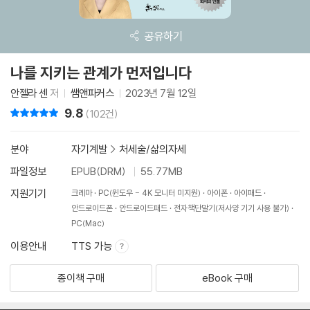
공유하기
나를 지키는 관계가 먼저입니다
안젤라 센
저
쌤앤파커스
2023년 7월 12일
9.8
리뷰 총점
(102건)
분야
자기계발
>
처세술/삶의자세
파일정보
EPUB(DRM)
55.77MB
지원기기
크레마
PC(윈도우 - 4K 모니터 미지원)
아이폰
아이패드
안드로이드폰
안드로이드패드
전자책단말기(저사양 기기 사용 불가)
PC(Mac)
이용안내
TTS 가능
종이책 구매
eBook 구매