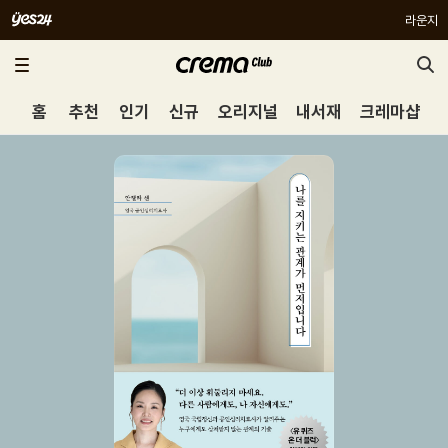
라운지
홈
추천
인기
신규
오리지널
내서재
크레마샵