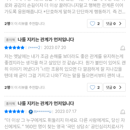
꽃길만 걸을 수 없는 것이 인생
로와 공감의 손길이자 더 이상 끌려다니지말고 행복한 관계른 이어
가도록 응원해줍니다.*단호하게 말하고 단단하게 행동하기. 즉 건
실망은 반응하지 않고 대응하는 것
강한 단호박형 되기건강한 소통이 무엇인지 이해하고 개념을 다룬
나만의 기대가 아닌 우리의 기대가 될 수 있도록
2명
이 이 리뷰를 추천합니다.
2
댓글
0
공감
후 내 마음을 읽고 올바로 전달하는 건강한 소통법을
리뷰제목
8장 비난과 비판에도 나를 지키는 법
나를 지키는 관계가 먼저입니다
종이책
r****2
2023.07.20
평점10점
|
|
우리는 왜 비판에 휘둘릴까
저는 옛날에는 내가 조금 손해를 보더라도 좋은 관계를 유지하는게
좋겠지라는 생각을 하고 살았던 것 같습니다. 뭔가 불만이 있어도 괜
비판과 비난은 다르다
히 이야기 꺼냈다가 "너만 조용히 있으면 다 깔끔하게 잘 지나갔을
비판을 바라보는 새로운 시각
텐데 왜 굳이 그걸 가지고 나와?"라는 말을 들으면서부터 괜히 내가
잘못되었나... 라는 생각이 들었습니다. 그런데 이 책을 보면서 다시
건설적인 비판에 대응하기
2명
이 이 리뷰를 추천합니다.
2
댓글
0
공감
는 그러지 말아야지라고 생각했습니다. 일단
공격적인 비난에 대응하기
리뷰제목
나를 지키는 관계가 먼저입니다
종이책
9장 칭찬과 감사를 회피하지 않는 법
YES마니아 : 플래티넘
m******u
2023.07.17
평점10점
|
|
“더 이상 그 누구에게도 휘둘리지 마세요. 다른 사람에게도, 당신 자
관계를 시작하고 이어가는 칭찬
신에게도.” 160만 명이 찾는 영국 ‘국민 상담소’ 공인심리치료사가