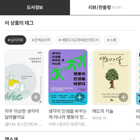
도서정보
리뷰/한줄평
61/41
이 상품의 태그
#심리치유
#관계심리학
#세종도서교양부문선정도서
#소통
자꾸 이상한 생각이
생각이 인생을 바꾸는
애도의 기술
이
달라붙어요
게 아니라 행동이 인
어
박우란 저
생을 바꾼다
샐리 M. 윈스턴,마틴 N. 세
카레나 킬코인 저/문가람
비
이프 저/정지인 역
역
책소개
책소개 보이기/감추기