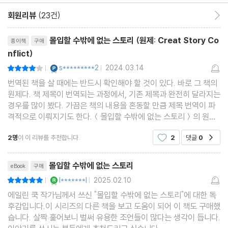
건 아닐까? 그렇다면 이 책과 함께 내 작품에 딱 어울리면서도 독자
회원리뷰
(23건)
회원리뷰 이동
의 마음을 들썩이게 할 예리한 갈등을 만들어나가보자.
리뷰제목
몰입할 수밖에 없는 스토리 (원제: Creat Story Co
종이책
구매
nflict)
YES마니아 : 플래티넘
s*********2
2024.03.14
평점8점
|
|
번역된 책을 살 때에는 반드시 확인해야 할 것이 있다. 바로 그 책의
원제다. 책 제목이 번역되는 과정에서, 기존 제목과 완전히 달라지는
경우를 많이 봤다. 가끔은 책의 내용을 혼동할 만큼 제목 번역이 파
격적으로 이뤄지기도 한다.＜몰입할 수밖에 없는 스토리＞의 원제
는 Creat Story Conflict 다. 그러니까 이 책은 스토리텔링의 필
2명
이 이 리뷰를 추천합니다.
2
댓글
0
공감
수 요소인 갈등을 만드는 방법을 일러주는 책이다
리뷰제목
몰입할 수밖에 없는 스토리
eBook
구매
YES마니아 : 로얄
l*******l
2025.02.10
평점10점
|
|
에일린 쿡 작가님께서 쓰신 "몰입할 수밖에 없는 스토리"에 대한 독
후감입니다.이 시리즈의 다른 책을 보고 도움이 되어 이 책도 구매했
습니다. 살짝 훑어보니 벌써 유용한 조언들이 많다는 생각이 듭니다.