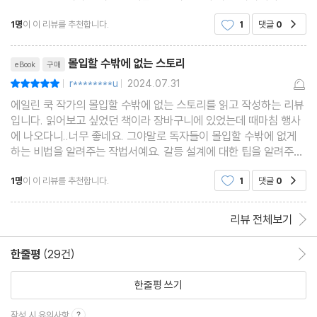
어진 책입니다. 최근 들어서 몰입할 수밖에 없는 스토리와 비슷한 느
1명
이 이 리뷰를 추천합니다.
1
댓글
0
공감
낌을 내는 책들이 우후죽순으로 쏟아져 나오고
리뷰제목
몰입할 수밖에 없는 스토리
eBook
구매
r********u
2024.07.31
평점10점
|
|
에일린 쿡 작가의 몰입할 수밖에 없는 스토리를 읽고 작성하는 리뷰
입니다. 읽어보고 싶었던 책이라 장바구니에 있었는데 때마침 행사
에 나오다니..너무 좋네요. 그야말로 독자들이 몰입할 수밖에 없게
하는 비법을 알려주는 작법서예요. 갈등 설계에 대한 팁을 알려주서
좋았어요.
1명
이 이 리뷰를 추천합니다.
1
댓글
0
공감
리뷰 전체보기
한줄평
(29건)
한줄평 이동
한줄평 쓰기
작성 시 유의사항