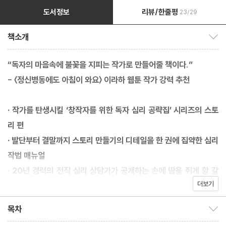
도서정보
리뷰/한줄평
23/29
책소개
책소개 보이기/감추기
“독자의 마음속에 불꽃을 지피는 작가로 만들어줄 책이다.”
- 〈정신병동에도 아침이 와요〉 이라하 웹툰 작가 강력 추천
· 작가를 탄생시킬 ‘창작자를 위한 독자 심리 공략집’ 시리즈의 스토
리 편
· 발단부터 결말까지 스토리 만들기의 디테일을 한 권에 집약한 심리
작법 매뉴얼
· 20년 경력의 전직 심리 상담가가 공개하는 손에 땀을 쥐게 할 갈
더보기
등 설계 비법
목차
목차 보이기/감추기
이야기를 쫄깃하게 만드는 갈등으로 심드렁한 독자까지 몰입할 수