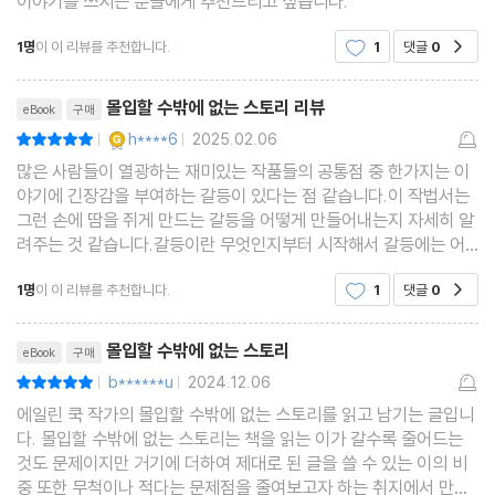
이야기를 쓰시는 분들에게 추천드리고 싶습니다.
1명
이 이 리뷰를 추천합니다.
1
댓글
0
공감
리뷰제목
몰입할 수밖에 없는 스토리 리뷰
eBook
구매
YES마니아 : 골드
h****6
2025.02.06
평점10점
|
|
많은 사람들이 열광하는 재미있는 작품들의 공통점 중 한가지는 이
야기에 긴장감을 부여하는 갈등이 있다는 점 같습니다.이 작법서는
그런 손에 땀을 쥐게 만드는 갈등을 어떻게 만들어내는지 자세히 알
려주는 것 같습니다.갈등이란 무엇인지부터 시작해서 갈등에는 어
떤 종류가 있는지, 등장인물의 성격 유형 별로 갈등에 어떻게 대처하
1명
이 이 리뷰를 추천합니다.
1
댓글
0
공감
는지 등 크게 참고가 되는 부분이 많은 것 같아요.
리뷰제목
몰입할 수밖에 없는 스토리
eBook
구매
b******u
2024.12.06
평점10점
|
|
에일린 쿡 작가의 몰입할 수밖에 없는 스토리를 읽고 남기는 글입니
다. 몰입할 수밖에 없는 스토리는 책을 읽는 이가 갈수록 줄어드는
것도 문제이지만 거기에 더하여 제대로 된 글을 쓸 수 있는 이의 비
중 또한 무척이나 적다는 문제점을 줄여보고자 하는 취지에서 만들