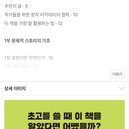
밖에 없게 하는 비법이 담긴 작법서다. 마지막 장을 덮는 순간까지
추천의 글 · 5
독자의 집중력을 붙들고 있기 위해서는 현실적이고 개연성 있으면
작가들을 위한 창작 아카데미의 철학 · 10
서도 자극적인 장치를 설치해야 하는 법이다. 이제 막 글쓰기를 시작
이 책을 가장 잘 활용하는 법 · 12
해보려는 예비 작가, 어딘가 밋밋한 작품에 한 방을 곁들이고 싶은
사람, 이야기를 더욱 입체적으로 만들어줄 새로운 영감을 원하는 기
1부 문제적 스토리의 기초
성 작가라면 한 번쯤은 읽어보아야 할 갈등의 뿌리를 A부터 Z까지
세세히 만나보자.
1장 갈등이란 무엇인가 · 16
2장 외적 갈등 · 32
15권 이상 소설을 쓴 작가이자 20년 경력의 전직 심리 상담가인 에
더보기
3장 내적 갈등 · 67
일린 쿡은 심리학 지식과 더불어 그간 만나온 환자들의 실제 사례를
4장 긴장감으로 갈등 유발하기 · 80
상세 이미지
바탕으로 ‘재밌는’ 이야기의 핵심을 설명한다. 주인공과 대적하는 악
상세 이미지 보이기/감추기
5장 작가의 딜레마 · 98
당은 무조건 나쁘기만 할까? 문제 상황으로부터 도망치고 싶어 하
6장 갈등에 대응하는 방식 · 106
는 회피형이 문제를 마주하면 어떻게 될까? 항상 분란의 중심에 있
는 갈등 주동자들의 특징은 무엇일까? 당연하다고 여겨지는 이야기
2부 갈등을 활용한 스토리
속 설정에는 모두 이유가 있다. 쿡은 우리가 집필 중인 원고가 클리