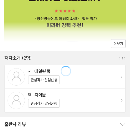
셰 범벅이 되지 않도록, 자칫 뻔한 함정에 빠져 재미없음의 늪에서
7장 성격 유형별 갈등 대처법 · 124
허우적대지 않도록 갈등 설계 팁을 하나하나 설명해준다.
8장 갈등 원인 제대로 만들기 · 161
9장 비언어적 소통과 유머로 갈등 다채롭게 만들기 · 180
1부에서는 갈등의 기초를, 2부에서는 그 기초를 토대로 문제 상황을
10장 갈등을 무럭무럭 키우는 비밀 장치 · 189
만드는 구체적 방법을 소개하며, ‘내 차례’ 페이지를 활용해 독자가
11장 죽느냐 사느냐, 인물을 극으로 내모는 승부 · 215
더보기
앞서 읽은 내용을 자신의 작품에 곧바로 적용해볼 수 있도록 구성했
12장 동기 설정: 인물을 움직이는 근본 · 226
다. 넷플릭스 화제작으로 떠오른 〈정신병동에도 아침이 와요〉의 원
저자소개
(2명)
13장 자극과 막장 사이, 적당한 갈등 부여하는 법 · 230
1
/
1
작 웹툰을 그린 이라하 작가는 “돌이켜보면 내 초고가 재미없던 이
저 :
에일린 쿡
유는 ‘갈등’이 없어서였다. 그때 이 책을 알았다면 어땠을까?”라며
감사의 말 · 235
이동
관심작가 알림신청
아낌없는 추천의 말을 보탰다.
참고 문헌 · 238
역 :
지여울
독자를 사로잡고 작품에 긴장감을 부여하는 진정한 갈등은 이야기
이동
관심작가 알림신청
안에 자연스레 녹아 있으면서도 시시때때로 튀어나와 독자를 놀라
게 한다. 과연 내 작품은 어떨까? 힘겹게 짜 넣은 사건에 확신이 서
출판사 리뷰
지 않거나, 어디선가 들어본 설정인 것 같다는 느낌을 지울 수 없는
출판사 리뷰 보이기/감추기