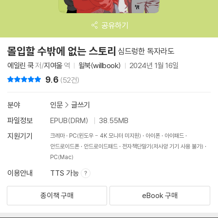
공유하기
몰입할 수밖에 없는 스토리
심드렁한 독자라도
에일린 쿡
저/
지여울
역
윌북(willbook)
2024년 1월 16일
9.6
리뷰 총점
(52건)
분야
인문
>
글쓰기
파일정보
EPUB(DRM)
38.55MB
지원기기
크레마
PC(윈도우 - 4K 모니터 미지원)
아이폰
아이패드
안드로이드폰
안드로이드패드
전자책단말기(저사양 기기 사용 불가)
PC(Mac)
이용안내
TTS 가능
종이책 구매
eBook 구매