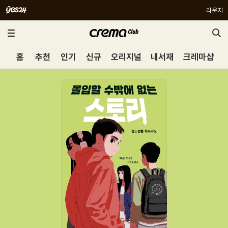
라운지
홈
추천
인기
신규
오리지널
내서재
크레마샵