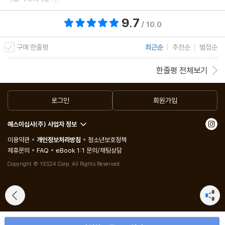
9.7
총 평점 9.7점
/ 10.0
구매 한줄평
최근순
추천순
별점순
한줄평 전체보기
로그인
회원가입
예스이십사(주) 사업자 정보
이용약관
개인정보처리방침
청소년보호정책
제휴문의
FAQ
eBook 1:1 문의/채팅상담
Copyright © YES24 Corp. All Rights Reserved.