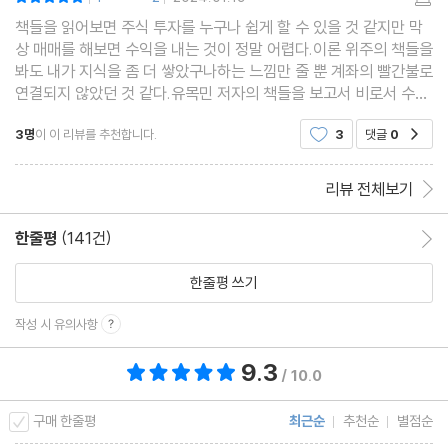
|
|
04 매매를 해봅시다
책들을 읽어보면 주식 투자를 누구나 쉽게 할 수 있을 것 같지만 막
상 매매를 해보면 수익을 내는 것이 정말 어렵다.이론 위주의 책들을
첫 매매를 위한 마인드셋/ 주문 넣어보기/ 직장인 필수 기능, 스탑로
봐도 내가 지식을 좀 더 쌓았구나하는 느낌만 줄 뿐 계좌의 빨간불로
스/ 신용과 미수 거래는 금물/ ‘시간 외 단일가’ 매매는 주의
연결되지 않았던 것 같다.유목민 저자의 책들을 보고서 비로서 수익
을 낼 수 있게 되었고 이번 신간 역시 실전 매매의 예시로 꽉채워져
3명
이 이 리뷰를 추천합니다.
3
댓글
0
공감
있다. 여기 있는 것들중 하나만 자기 것으
CHAPTER 5 기업 분석은 투자의 기본
01 기업과 주식 용어
리뷰 전체보기
주식 수 · 유통 비율 · 액면가 · 발행가 · 자본잠식 · 증자 · 신주인수권
· 권리락 · 감자 · IPO
한줄평
(141건)
한줄평 이동
02 기본적 분석1 재무제표 읽기
한줄평 쓰기
재무제표 기초 용어/ 투자의 기본, 재무제표 점검/ 상장사 명운 걸린
‘감사보고서’와 검토의견
작성 시 유의사항
03 기본적 분석2 분기보고서 읽기
9.3
총 평점 9.3점
/ 10.0
재료의 처음과 끝 ‘분기보고서’
1) 회사의 개요 · 2) 사업의 내용 · 3) 재무에 관한 사항 · 4) 회계감
구매 한줄평
최근순
추천순
별점순
사인의 감사의견 · 5) 임원 및 직원에 관한 사항 · 6) 주주에 관한 사