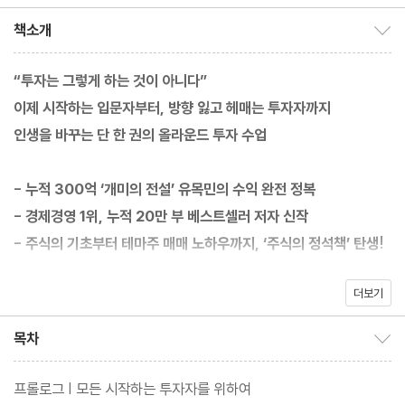
역
책소개
책소개 보이기/감추기
“투자는 그렇게 하는 것이 아니다”
이제 시작하는 입문자부터, 방향 잃고 헤매는 투자자까지
인생을 바꾸는 단 한 권의 올라운드 투자 수업
- 누적 300억 ‘개미의 전설’ 유목민의 수익 완전 정복
- 경제경영 1위, 누적 20만 부 베스트셀러 저자 신작
- 주식의 기초부터 테마주 매매 노하우까지, ‘주식의 정석책’ 탄생!
더보기
HTS 활용 가이드부터 차트와 재료, 시황 읽는 법,
종목을 고르는 촘촘한 거름망 관점과 매매 노하우,
목차
목차 보이기/감추기
다가올 대세장 ‘2025 축의 전환’에 관한 통찰까지 모두 담았다!
대한민국의 모든 개미를 위한, 가장 현실적인 투자 가이드
프롤로그 | 모든 시작하는 투자자를 위하여