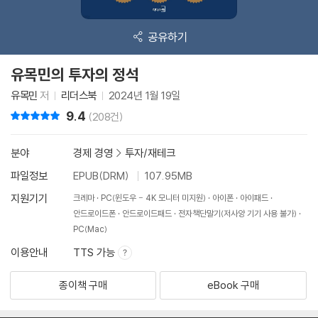
공유하기
유목민의 투자의 정석
유목민
저
리더스북
2024년 1월 19일
9.4
리뷰 총점
(208건)
분야
경제 경영
>
투자/재테크
파일정보
EPUB(DRM)
107.95MB
지원기기
크레마
PC(윈도우 - 4K 모니터 미지원)
아이폰
아이패드
안드로이드폰
안드로이드패드
전자책단말기(저사양 기기 사용 불가)
PC(Mac)
이용안내
TTS 가능
종이책 구매
eBook 구매