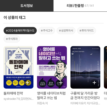
도서정보
리뷰/한줄평
67/141
이 상품의 태그
#2024올해의책이될수도
#주식고수
#성공투자서
#투자가이드
#주식투자
돌파매매 전략
영어를 네이티브처럼
구름에 달 가리운 방
더
말하고 쓰는 법
금 전까지 인간이었다
systrader79,김대현(Nic
하
holas Davars) 저
최정숙 저
미야베 미유키 저/이규원