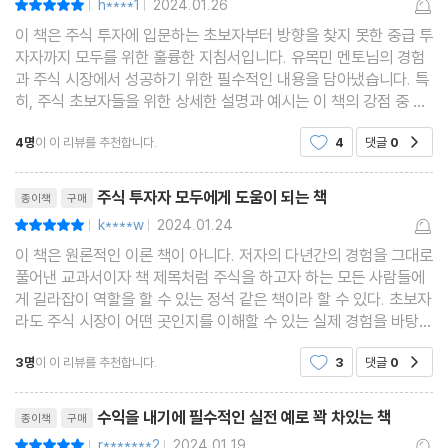
h****1
2024.01.26
|
|
[PART 2 기본기 다지기]
이 책은 주식 투자에 입문하는 초보자부터 방향을 찾지 못한 중급 투
자자까지 모두를 위한 훌륭한 지침서입니다. 유목민 멘토님의 경험
CHAPTER 4 첫 단추, HTS와 친해지기
과 주식 시장에서 성공하기 위한 필수적인 내용을 담아냈습니다. 특
히, 주식 초보자들을 위한 상세한 설명과 예시는 이 책의 강점 중 하
01 증권 계좌 개설하기
나라고 생각됩니다. 주린이인 저는 주식에 대한 지식이 부족하고 어
MTS는 불리한 전장/ 증권사 고르는 기준/ 증권 계좌를 개설하는
4명
이 이 리뷰를 추천합니다.
4
댓글
0
공감
떻게 투자해야 할지 막막했는데, 이 책을 읽은
방법/ 무시하면 큰코다치는 비용
리뷰제목
주식 투자자 모두에게 도움이 되는 책
02 처음 HTS 세팅하기
종이책
구매
k****w
2024.01.24
평점10점
종목 차트는 분봉과 일봉을 같이 본다/ 호가는 현재가 화면으로 본
|
|
이 책은 원론적인 이론 책이 아니다. 저자의 다년간의 경험을 그대로
다/ 광고성 뉴스는 거른다/ 주문은 기본에 충실하자/ 관심종목은 다
풀어낸 교과서이자 책 제목처럼 주식을 하고자 하는 모든 사람들에
다익선
게 길라잡이 역할을 할 수 있는 정석 같은 책이라 할 수 있다. 초보자
03 알아두면 도움 되는 메뉴들
라도 주식 시장이 어떤 곳인지를 이해할 수 있는 실제 경험을 바탕으
로 나오는 얘기들은 그 어디서도 돈주고도 쉽게 들을 수 없는 것들이
X-Ray 순간체결량 · 실시간 종목 조회 순위 · 미니체결 · 기업 개요
3명
이 이 리뷰를 추천합니다.
3
댓글
0
공감
다. 나의 월급독립프로젝트, 나의 투자
· 종목별 공매도 추이 · 재무 추이 · 종목 일별 프로그램매매 추이 · 종
리뷰제목
목별 투자자 매매 동향 · 전일 대비 등락률 상위 · 조건검색 실시간 ·
수익을 내기에 필수적인 실전 예로 꽉 차있는 책
종이책
구매
변동성완화장치 발동종목현황
r*******2
2024.01.19
평점10점