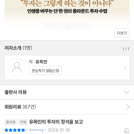
‘기본 지식’부터 실전에서 갈고 닦은 ‘수익 감각’까지, 폭넓은 구성과
트레이더 · 인베스터 · 변동성과 시간가치
상세한 설명으로써 초보 단계의 투자자가 중급으로 올라설 수 있는
데 필요한 마중물을 최대한 담아냈다.
CHAPTER 2 시그널과 수익을 연결하라
01 투자의 메커니즘과 시그널
더보기
이제 막 투자를 시작하는 입문자부터 방향을 잃고 헤매는 투자자까
주가 상승의 원리와 투자의 메커니즘/ 1단계. 투자의 핵심 ‘지식’/ 2
지, 자기만의 관점을 정립하고 주식 인생의 기본기를 제대로 다질 수
저자소개
(1명)
단계. 지식을 깨우는 트리거 ‘시그널’/ 3단계. ‘투자 전략’에 정답은
1
/
1
있도록 돕는 최고의 투자 수업이 될 것이다.
없다/ 4단계. 생각대로 돌아가는지 ‘관찰’하라/ 5단계. 변수는 디폴
저 :
유목민
트, 변화를 ‘감지’하라/ 6단계. ‘대응’은 기계적으로/ 7단계. ‘반성’은
이동
관심작가 알림신청
성장의 밑거름/ 8단계. 이 모든 노력의 ‘반복’
02 없다가 생긴 것, 있다가 사라진 것
출판사 리뷰
출판사 리뷰 보이기/감추기
단 한 종목만 살 수 있다면?/ 역사는 반복된다/ 주식 잘하는 법 “매
일 관찰하라”
회원리뷰
(67건)
회원리뷰 이동
03 불확실성과 리스크를 구별하라
리뷰제목
불확실성과 리스크의 정의/ 업사이드 리스크는 ‘공감’이 필요하다/
유목민의 투자의 정석을 보고
종이책
구매
리스크가 확정될 때가 바닥
t*****y
2024.01.19
평점10점
|
|