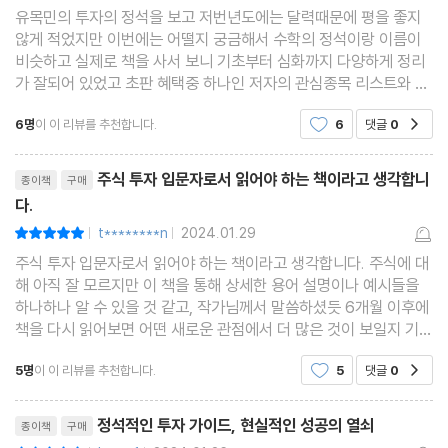
04 종목을 선택하는 기준
유목민의 투자의 정석을 보고 저번년도에는 달력때문에 평을 좋지
않게 적었지만 이번에는 어떨지 궁금해서 수학의 정석이랑 이름이
재료, 차트, 거래량의 3원칙/ 재료, 차트, 거래량을 ‘현재’로 만드는
비슷하고 실제로 책을 사서 보니 기초부터 심화까지 다양하게 정리
요소/ 시황, 오늘의 테마/ 기본적 분석과 기술적 분석의 융합
가 잘되어 있었고 초판 혜택중 하나인 저자의 관심종목 리스트와 미
래에는 어떤 섹터가 뜰지 저자의 생각이 잘담겨 있는 책이다. 정말
05 손절의 용기, 익절의 지혜
6명
이 이 리뷰를 추천합니다.
6
댓글
0
공감
기초부터 심화까지 다담은 책이라고 생각된다.
손절과 익절은 인성적 자산/ 원칙을 세우자/ 트레이더는 늘 들이대
리뷰제목
야 한다/ 손절은 과정에 불과하다
주식 투자 입문자로서 읽어야 하는 책이라고 생각합니
종이책
구매
다.
CHAPTER 3 시작하는 투자자의 마인드셋
t********n
2024.01.29
평점10점
|
|
01 초보 투자자가 쉽게 빠지는 5가지 함정
주식 투자 입문자로서 읽어야 하는 책이라고 생각합니다. 주식에 대
해 아직 잘 모르지만 이 책을 통해 상세한 용어 설명이나 예시들을
초보가 가장 많이 하는 행동, ‘뇌동매매’/ 초보가 가장 후회하는 것,
하나하나 알 수 있을 것 같고, 작가님께서 말씀하셨듯 6개월 이후에
‘망설인 손절’/ 초보가 가장 많이 하는 질문, ‘언제 사야(팔아야) 하
책을 다시 읽어보면 어떤 새로운 관점에서 더 많은 것이 보일지 기대
나요?’/ 초보를 가장 괴롭히는 난제, ‘뭘 사지?’/ 초보가 가장 못하는
가 됩니다. 유목민 작가님의 월급 독립 프로젝트와 같이 좋은 책을
5명
이 이 리뷰를 추천합니다.
5
댓글
0
공감
또 하나 읽을 수 있어 좋았고 추천하고 싶
것, ‘돈 벌기’
02 인베스터블 마인드의 약속
리뷰제목
정석적인 투자 가이드, 현실적인 성공의 열쇠
종이책
구매
평점10점