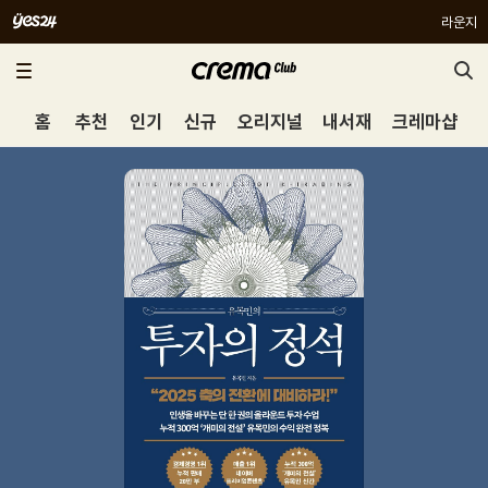
라운지
홈
추천
인기
신규
오리지널
내서재
크레마샵