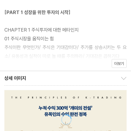
직장인 개미들의 필독서, 가장 현실적인 주식투자 가이드로 손꼽히
[PART 1 성장을 위한 투자의 시작]
는 『나의 월급 독립 프로젝트』 『나의 투자는 새벽 4시에 시작된다』
의 저자. 500만 원으로 시작해 7년 만에 거둔 누적 수익 300억 원
CHAPTER 1 주식투자에 대한 메타인지
에 대한 계좌 이력을 공개 인증해 화제를 불러일으켰던 ‘개미의 전
01 주식시장을 움직이는 힘
설’ 유목민의 신작이 출간되었다.
주식이란 무엇인가/ 주식은 기대감이다/ 주가를 상승시키는 두 요
소/ 유동성과 실적이 따로 놀 때를 주의하라/ 기대감은 곱하기다
2020년의 대세장에서 포스트코로나의 하락장까지, 롤러코스터 같
더보기
02 주식시장의 기초 용어
은 장세를 거치며 대한민국 개미들은 괜찮은 수익을 지속적으로 거
주가지수 · 주식의 종류 · 투자자 동향 · 거래원 · D+2 제도 · 상한가,
상세 이미지
두려면 제대로 된 공부가 필요하다는 것을 실감했다. 『유목민의 투
상세 이미지 보이기/감추기
하한가 · 변동성완화장치 · 체결 강도 · 기본적 분석과 기술적 분석 ·
자의 정석』은 그 필요에 정확히 충족하는 책이다. 저자는 다가올 20
공매도
25년 ‘미국 기술주 르네상스’ 시대에 대응하기 위해 지금이야말로
03 투자 전략의 종류
주식 공부에 과감히 시간과 노력을 투자해야 할 때라고 단언한다.
단기투자, 장기투자 · 가치투자 · 성장투자 · 집중투자, 분산투자 · 퀀
제목 그대로, 모든 개미 투자자를 위한 ‘정석책’을 쓰기 위해 저자는
트투자 · 모멘텀투자 · 팩터투자
자신의 투자 노하우와 통찰을 모두 쏟아부었다. 주식과 시장에 관한
04 나는 트레이더일까, 인베스터일까