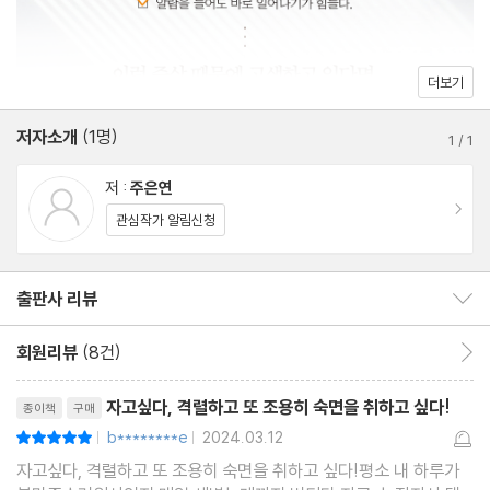
우울과 불면의 상관관계
수면 루틴을 만드는 것, 이것이 저자가 말하는 건강한 잠을 자는 비
결이다.
3장 ‘건강한 잠’은 어떤 잠일까?
더보기
건강한 잠을 자는 것은 마라톤 경기와도 같다. 매일 달리다 보면 5
저자소개
(1명)
규칙적인 수면 습관의 중요성
1
/
1
분, 10분 더 달릴 수 있는 마라톤처럼 꾸준한 관리를 통해 매일 좋은
나만의 생체시계 맞추기
저 :
주은연
잠, 건강한 잠을 잘 수 있다. 저자는 잠 못 드는 밤 때문에 고생하는
슬기로운 빛 노출 전략
이동
관심작가 알림신청
모든 사람을 위해 규칙적인 수면 습관부터 실천할 것을 제안한다. 평
운동이 보장하는 좋은 잠
소 잠들기 어려워 고민하는 사람, 부족한 수면 시간 때문에 일상생활
수면을 돕는 최고의 방법, 단식
에 지장을 받는 사람, 나에게 딱 맞는 수면 처방을 받고 싶은 사람에
출판사 리뷰
출판사 리뷰 보이기/감추기
짧은 낮잠이 커피보다 낫다
게 이 책이 해답을 줄 것이다.
침실을 적절한 온도로
회원리뷰
(8건)
회원리뷰 이동
나만의 취침 루틴 만들기
리뷰제목
수면 일기로 수면 상태 파악하기
자고싶다, 격렬하고 또 조용히 숙면을 취하고 싶다!
종이책
구매
b********e
2024.03.12
평점10점
|
|
4장 불면의 시대에 꼭 필요한 수면 진료
자고싶다, 격렬하고 또 조용히 숙면을 취하고 싶다!평소 내 하루가