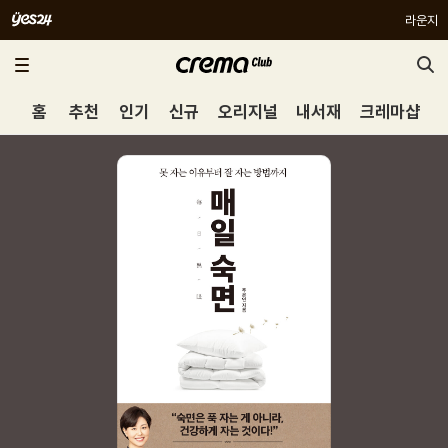
라운지
홈
추천
인기
신규
오리지널
내서재
크레마샵