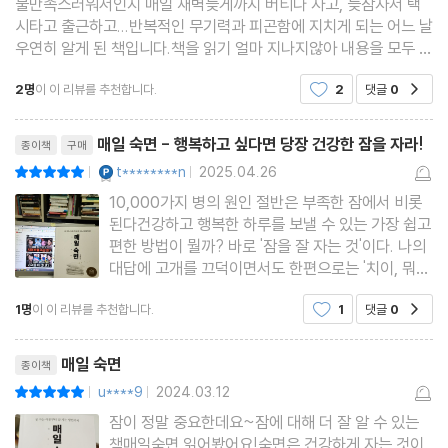
불만족스러워서인지 매일 새벽늦게까지 버티다 자고, 늦잠자서 택
시타고 출근하고...반복적인 무기력과 피곤함에 지치게 되는 어느 날
나는 수면장애 환자일까?
우연히 알게 된 책입니다.책을 읽기 얼마 지나지않아 내용을 모두 이
해하지는 못했지만 초반부터 몰입이 되네요.독서에서 그치지않고
진료를 받기 전 꼭 확인해야 할 것들
2명
이 이 리뷰를 추천합니다.
2
댓글
0
공감
생활에 적용할 수 있길 스스로 바랍니다.
수면다원검사의 진행 과정
리뷰제목
매일 숙면 - 행복하고 싶다면 당장 건강한 잠을 자라!
종이책
구매
5장 여성과 남성의 수면은 다르다?
YES마니아 : 플래티넘
t********n
2025.04.26
평점10점
|
|
10,000가지 병의 원인 절반은 부족한 잠에서 비롯
잠 못 이루는 여성이 많은 이유
된다건강하고 행복한 하루를 보낼 수 있는 가장 쉽고
편한 방법이 뭘까? 바로 '잠을 잘 자는 것'이다. 나의
여성 호르몬이 수면에 미치는 영향
대답에 고개를 끄덕이면서도 한편으로는 '치이, 뭐
육아하는 엄마는 항상 잠이 부족하다
대단한 것도 아니네 뭐' 하련지도 모르겠지만, 곰곰
1명
이 이 리뷰를 추천합니다.
1
댓글
0
완경 후 달라지는 여성의 수면
공감
이 따지고 보면 '잠'보다 소중한 것은 없다. 잠을 푹
자지 못하면 온갖 병에 시달린다. 일단 뭐든 쉽게 스
갱년기 불면증은 이렇게 나타난다
리뷰제목
트레스를 받고 화를
매일 숙면
종이책
u****9
2024.03.12
평점10점
|
|
6장 나이 들수록 점점 더 못 자는 이유
잠이 정말 중요한데요~잠에 대해 더 잘 알 수 있는
책매일숙면 읽어봤어요!숙면은 건강하게 자는 것이