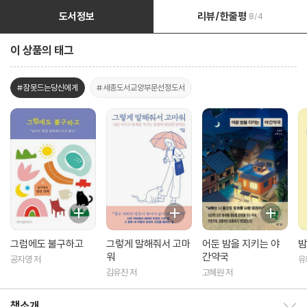
도서정보
리뷰/한줄평
8/4
이 상품의 태그
#잠못드는당신에게
#세종도서교양부문선정도서
그럼에도 불구하고
그렇게 말해줘서 고마
어둔 밤을 지키는 야
밤
워
간약국
공지영 저
유
트
김유진 저
고혜원 저
책소개
책소개 보이기/감추기