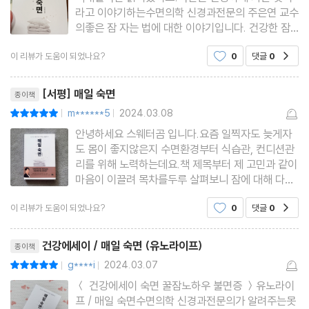
밤잠 못 자는 시니어들의 고민
라고 이야기하는수면의학 신경과전문의 주은연 교수
의좋은 잠 자는 법에 대한 이야기입니다. 건강한 잠
노년기 불면은 기준이 다르다
을 잔다는 것....그냥 피곤한 몸을 뉘이고 휴식만 취하
6시간보다 못 자면 치매가 온다?
이 리뷰가 도움이 되었나요?
0
댓글
0
공감
는 게 아니라 아픈 것도 회복시킬 수 있는 정말 대단
자다가 깨서 화장실에 자주 가는 이유
한 녀석이더라구요잠만 잘 자면 아픈 것도 금방 회복
리뷰제목
될 수 있다고 하니암
잠꼬대일까, 렘수면 행동장애일까?
[서평] 매일 숙면
종이책
m******5
2024.03.08
평점10점
|
|
7장 매일 건강한 잠을 위한 수면 처방전
안녕하세요 스웨터곰 입니다.요즘 일찍자도 늦게자
도 몸이 좋지않은지 수면환경부터 식습관, 컨디션관
리를 위해 노력하는데요.책 제목부터 제 고민과 같이
코를 골면 잘 잔다는 착각
마음이 이끌려 목차를두루 살펴보니 잠에 대해 다양
한 주제로 글을풀어쓰셨더라구요. 불면과 같은 것으
수면무호흡증에 효과적인 상기도 양압기
이 리뷰가 도움이 되었나요?
0
댓글
0
공감
로 아직까지는고생하지 않기에 병원을 찾진 않고 있
다리가 불편해도 뇌의 문제, 하지불안증후군
어서 먼저책을 통해 방법을 찾고싶어 접해보게 되었
리뷰제목
불면증의 원인은 매우 다양하다
어요. 저자는 수면의학
건강에세이 / 매일 숙면 (유노라이프)
종이책
잠에 예민한 사람을 위한 치료법
g****i
2024.03.07
평점10점
|
|
스트레스는 수면에도 치명적이다
＜ 건강에세이 숙면 꿀잠노하우 불면증 ＞유노라이
불면증 환자들의 흔한 오류
프 / 매일 숙면수면의학 신경과전문의가 알려주는못