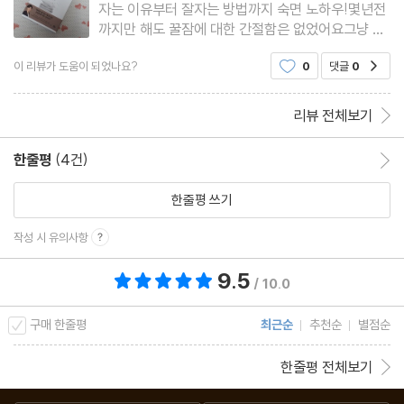
자는 이유부터 잘자는 방법까지 숙면 노하우!몇년전
까지만 해도 꿀잠에 대한 간절함은 없었어요그냥 잠
감사의 글
이 부족하면 낮에 자면 되는거고주말에 자면 되는거
참고 문헌
이 리뷰가 도움이 되었나요?
0
댓글
0
공감
지 밤잠 좀 못 잘 수 있는거지대수롭지 않게 여겼었
는데코로나를 시점으로 해서 바깥활동이 줄어들고생
찾아보기
활패턴이 바뀐 뒤로는 숙면
리뷰 전체보기
한줄평
(4건)
한줄평 이동
한줄평 쓰기
작성 시 유의사항
9.5
총 평점 9.5점
/ 10.0
구매 한줄평
최근순
추천순
별점순
한줄평 전체보기