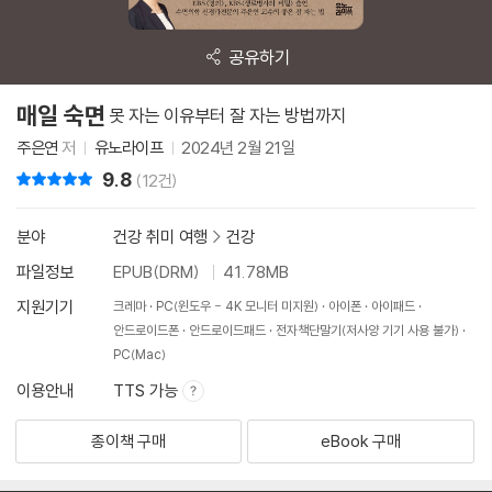
공유하기
매일 숙면
못 자는 이유부터 잘 자는 방법까지
주은연
저
유노라이프
2024년 2월 21일
9.8
리뷰 총점
(12건)
분야
건강 취미 여행
>
건강
파일정보
EPUB(DRM)
41.78MB
지원기기
크레마
PC(윈도우 - 4K 모니터 미지원)
아이폰
아이패드
안드로이드폰
안드로이드패드
전자책단말기(저사양 기기 사용 불가)
PC(Mac)
이용안내
TTS 가능
종이책 구매
eBook 구매