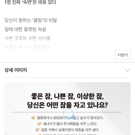
1장 진짜 ‘숙면’은 따로 있다
다.
국민건강보험공단에 따르면 우리나라 국민 3분의 1이 인생에서 한
당신이 원하는 ‘꿀잠’의 비밀
번쯤 또는 지금 수면 문제 때문에 힘들어한다. 우리는 왜 점점 더 잠
잠에 대한 잘못된 속설
들지 못하며, 어떻게 해야 잘 잘 수 있을까?
수면 구조와 수면 사이클
악몽은 왜 꾸는 것일까?
『매일 숙면』은 20여 년 동안 2만 명 이상의 수면장애 환자들을 치료
더보기
나이에 따라 다른 수면 시간
한 저자의 경험을 녹여낸 책이다. 불면증, 수면호흡장애, 렘수면 행
잠이 부족하면 생기는 증상들
상세 이미지
동장애, 하지불안증후군 등 우리가 잠들지 못하는 이유부터 잘 자는
상세 이미지 보이기/감추기
수면 품질을 떨어뜨리는 것들
방법까지 책 한 권에 모두 모았다. 다양한 자료와 실제 환자 사례를
활용하여 생애주기별 수면 특징까지 자세하게 설명해 준다.
2장 당신이 밤마다 잠 못 드는 이유
저자는 우리에게 필요한 잠은 ‘건강한 잠’이라고 이야기한다. 연령에
원인은 불량한 생활 습관이다
따라, 성별에 따라, 주변 환경에 따라 나에게 필요한 잠은 다르다. 우
주말과 주중의 수면 시차
리가 원하는 ‘한 번도 깨지 않고 푹 자는 잠’은 10대 중반이 지나서
저녁형 인간? 아침형 인간?
부터는 사실상 불가능하다. 잠에 대한 과도한 기대를 줄이고 나만의