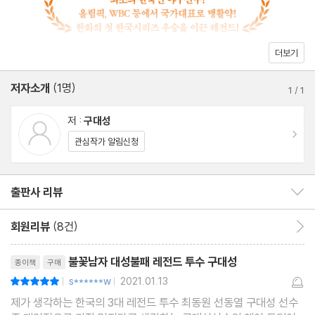
돈보다 중요한 야구라는 나눔 _142
투수와 포수, ‘배터리’라는 작은 팀 _153
라이벌이거나 천적이거나 _170
더보기
메이저리그 전설의 5할 타자 _180
저자소개
(1명)
2006 WBC, 세계를 놀라게 한 대한민국 _192
1
/
1
코리안 몬스터 류현진, 그와 나를 연결해준 체인지업 _210
저 :
구대성
이동
관심작가 알림신청
Strike 3. 마무리
더 던지고 싶었기에 찾아간 낯선 땅 호주 _220
출판사 리뷰
출판사 리뷰 보이기/감추기
차별은 문화가 될 수 없다 _232
질롱 코리아, 지도자 변신에 도전하다 _242
회원리뷰
(8건)
회원리뷰 이동
50대 아저씨 구대성의 하루 _255
리뷰제목
불꽃남자 대성불패 레전드 투수 구대성
종이책
구매
에필로그 - 마운드를 떠나며 _260
s******w
2021.01.13
평점10점
|
|
감사의 글 _264
제가 생각하는 한국의 3대 레전드 투수 최동원 선동열 구대성 선수