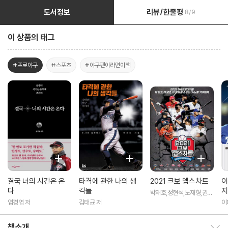
도서정보
리뷰/한줄평
8/9
이 상품의 태그
#프로야구
#스포츠
#야구팬이라면이책
결국 너의 시간은 온
타격에 관한 나의 생
2021 크보 뎁스차트
이
다
각들
지
박재호,정현석,노재형,권인
하,박상경,김진회,김영록,
염경엽 저
김태균 저
이
나유리 공저
책소개
책소개 보이기/감추기