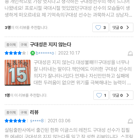
중 개인적으로 가장 멋지다고 생각하는 구대성선수의 책이 드디어
나왔네요! 프로시절 국대시절 멋있었던구대성 선수의 모습들이 생
부록
생하게 떠오르네요 제 기억속의구대성 선수는 과묵하시고 상남자셨
는데 그 분이 책을 직접 쓰셨다니 그 내용이 너무 궁금하고 표지 부
구대성이 말하는 ‘대성불패’ 구대성 _270
3명
이 이 리뷰를 추천합니다.
3
댓글
0
공감
터가 빙그레이글스 시절의 추억을 떠올리게 하네요 골
구대성이 뽑은 한국야구 드림팀 _286
리뷰제목
구대성 연도별 성적 및 통산 기록 _290
구대성은 지지 않는다
종이책
구매
YES마니아 : 로얄
b******o
2022.10.17
평점8점
|
|
구대성은 지지 않는다.대성불패!!!구대성을 너무나
잘 나타내는 말이다.책안에도 이러한 구대성 선수의
의지가 잘나타나있다.언제나 자신만만하고 실패에
대한 두려움이 없으면 위기를 극복해내는 능력이 탁
월하다.에이스의 덕목을 모두 갖춘 선수의 이야기가
1명
이 이 리뷰를 추천합니다.
1
댓글
0
공감
잘 쓰여있다.살아가는데 참고하면 좋을만한 이야기
들이라고 생각한다.본인은 한화팬은 아니지만 구대
리뷰제목
성선수는 분명 한화의 영구
리뷰
종이책
구매
s****8
2021.03.06
평점10점
|
|
살림출판사에서 출간된 한화 이글스의 레전드 구대성 선수가 집필
한 에세이 구대성은 지지 않는다를 읽고 작 성한 리뷰입니다. 스프링