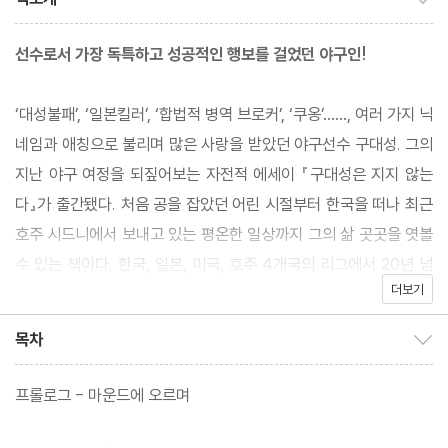
선수로서 가장 독특하고 성공적인 행보를 걸었던 야구인!
‘대성불패’, ‘일본킬러’, ‘합법적 병역 브로커’, ‘쿠옹’……, 여러 가지 닉
네임과 애칭으로 불리며 많은 사랑을 받았던 야구선수 구대성. 그의
지난 야구 여정을 되짚어보는 자전적 에세이 『구대성은 지지 않는
다』가 출간됐다. 처음 공을 잡았던 어린 시절부터 한국을 떠나 최근
호주 시드니에서 보내고 있는 평온한 일상까지 그의 삶 곳곳을 엿볼
수 있는 책이다. 한국, 일본, 미국, 호주 4개국의 리그에서 20년 넘
더보기
게 활약한 구대성의 야구인생 대소사를 다룬 최초의 에세이다. 언제
나 야구와 승부를 대담하게 즐겼으며, 정상에 오르면 또 다른 도전을
목차
목차 보이기/감추기
위해 낯선 세상으로 떠났던 사람. 50세를 바라보는 나이에도 식지
않는 열정으로 마운드에 올라 20대 청년들과 대결했던 사람. 야구
프롤로그 - 마운드에 오르며
로 받았던 사랑을 다시 야구로 세상에 돌려주었던 사람. 이 책 『구대
성은 지지 않는다』에 실린 대부분의 이야기는 야구장 안팎에서 벌어