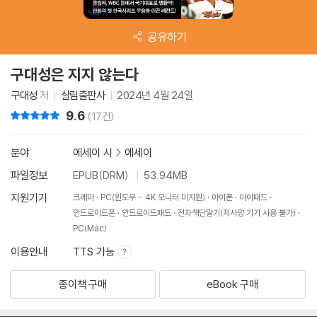
공유하기
구대성은 지지 않는다
구대성
저
살림출판사
2024년 4월 24일
9.6
리뷰 총점
(17건)
분야
에세이 시
>
에세이
파일정보
EPUB(DRM)
53.94MB
지원기기
크레마
PC(윈도우 - 4K 모니터 미지원)
아이폰
아이패드
안드로이드폰
안드로이드패드
전자책단말기(저사양 기기 사용 불가)
PC(Mac)
이용안내
TTS 가능
종이책 구매
eBook 구매