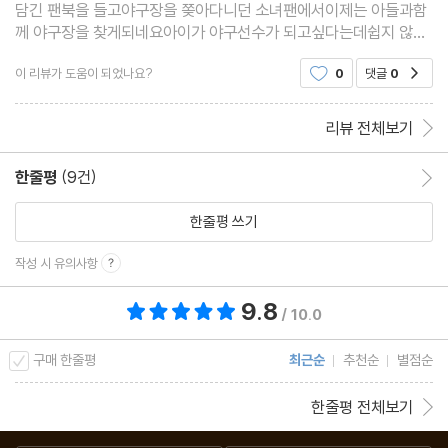
담긴 팬북을 들고야구장을 쫒아다니던 소녀팬에서이제는 아들과함
께 야구장을 찾게되네요아이가 야구선수가 되고싶다는데쉽지 않은
길 임을 한번 더 느끼게되네요구대성선수 그리고 한화이글스 응원
이 리뷰가 도움이 되었나요?
0
댓글
0
공감
합니다#대성불패#구대성은 지지않는다
리뷰 전체보기
한줄평
(9건)
한줄평 이동
한줄평 쓰기
작성 시 유의사항
9.8
총 평점 9.8점
/ 10.0
구매 한줄평
최근순
추천순
별점순
한줄평 전체보기