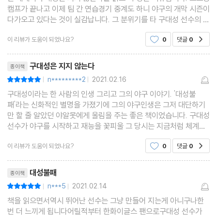
캠프가 끝나고 이제 팀 간 연습경기 중계도 하니 야구의 개막 시즌이
다가오고 있다는 것이 실감납니다. 그 분위기를 타 구대성 선수의 에
세이를 다시 한번 읽어보았습니다. 이 미 알려진 이야기도 있고 또
이 리뷰가 도움이 되었나요?
0
댓글
0
공감
알려진 풍문과는 다른 사실들도 있어서 야구팬
리뷰제목
구대성은 지지 않는다
종이책
n*********2
2021.02.16
평점10점
|
|
구대성이라는 한 사람의 인생 그리고 그의 야구 이야기. '대성불
패'라는 신화적인 별명을 가졌기에 그의 야구인생은 그저 대단하기
만 할 줄 알았던 야알못에게 울림을 주는 좋은 책이었습니다. 구대성
선수가 야구를 시작하고 재능을 꽃피울 그 당시는 지금처럼 체계적
인 훈련, 관리가 많이 미흡했던 시기였습니다. 특히나 학생시절에는
이 리뷰가 도움이 되었나요?
0
댓글
0
공감
지금이라면 혹사라고 불릴정도로 그렇게 무리하게
리뷰제목
대성불패
종이책
n***5
2021.02.14
평점10점
|
|
책을 읽으면서역시 뛰어난 선수는 그냥 만들어 지는게 아니구나한
번 더 느끼게 됩니다어릴적부터 한화이글스 팬으로구대성 선수가