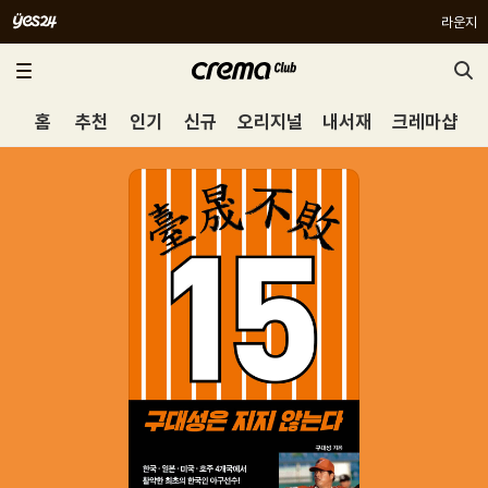
라운지
홈
추천
인기
신규
오리지널
내서재
크레마샵