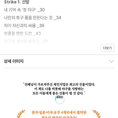
Strike 1. 선발
진 일들이지만, 도전정신, 승부욕, 향상심, 의지와 노력 등 누구나 공
내 기억 속 ‘첫 야구’ _30
감할 수 있는 삶을 대하는 바람직한 태도와 자세가 가득하다.
나만의 투구 폼을 만든다는 것 _34
자기 자신과의 싸움 _39
청룡을 향한 도전 _43
야구로 세상을 배우다 _48
더보기
네게 줄 수 있는 건 오직 사랑뿐 _56
노는 것도 승부다 _64
상세 이미지
상세 이미지 보이기/감추기
Strike 2. 중간
할 수 있다. 나는 할 수 있다 _72
어디 불 끌 곳 없습니까? _84
나와 한화 이글스의 첫 한국시리즈 우승 _95
2000 시드니 올림픽 그리고 한일전 155구 완투승 _117
MLB라는 꿈, NPB라는 현실 _132