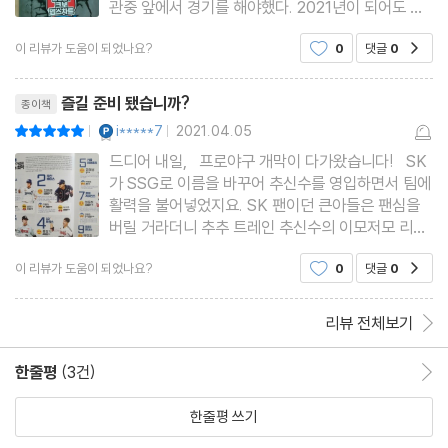
관중 앞에서 경기를 해야했다. 2021년이 되어도 아
6. KIA 타이거즈 (KIA TIGERS)
직까지 크게 바뀌는 것이 없이 여전히 코로나시대를
① 팀 프로필 (TEAM PROFILE)
이 리뷰가 도움이 되었나요?
0
댓글
0
공감
살고 있지만 스포츠 팬들에겐 기쁜 소식이 들려오길
② 2021 KIA 타이거즈 뎁스차트 (DEPTH CHART)
바라고 있다. 2021년 한국프로야구는 어떤 모습일
리뷰제목
지 ＜2021 크보 뎁스차트
③ 광주 기아챔피언스 필드 파크팩터 (PARK FACTOR)
즐길 준비 됐습니까?
종이책
④ 감독 & 코칭스태프 (MANAGER & COACHING STAFFS)
YES마니아 : 플래티넘
i*****7
2021.04.05
평점10점
|
|
⑤ 선수들 (PLAYERS)
드디어 내일, 프로야구 개막이 다가왔습니다! SK
가 SSG로 이름을 바꾸어 추신수를 영입하면서 팀에
활력을 불어넣었지요. SK 팬이던 큰아들은 팬심을
7. 롯데 자이언츠 (LOTTE GIANTS)
버릴 거라더니 추추 트레인 추신수의 이모저모 리뷰
① 팀 프로필 (TEAM PROFILE)
를 찾아다니며 다시 불을 붙이고 있지요. 작년 한국
이 리뷰가 도움이 되었나요?
0
댓글
0
공감
시리즈를 3위로 마감한 KT의 위력이 대단했죠. 저
② 2021 롯데 자이언츠 뎁스차트 (DEPTH CHART)
야 물론 프로야구 출범 때부터 곰탱이를 응원하고 있
③ 사직야구장 파크팩터 (PARK FACTOR)
습니다. 좋은 선
리뷰 전체보기
④ 감독 & 코칭스태프 (MANAGER & COACHING STAFFS)
⑤ 선수들 (PLAYERS)
한줄평
(3건)
한줄평 이동
한줄평 쓰기
8. 삼성 라이온즈 (SAMSUNG LIONS)