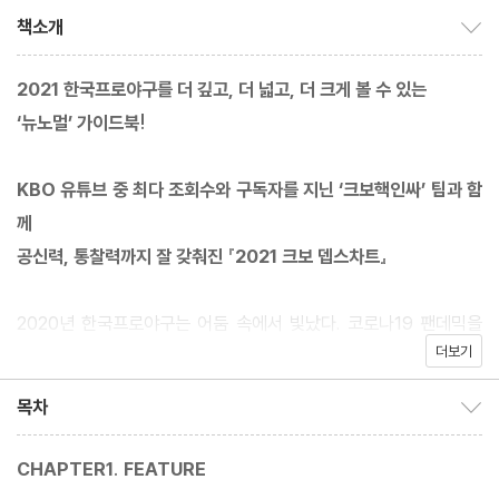
책소개
책소개 보이기/감추기
2021 한국프로야구를 더 깊고, 더 넓고, 더 크게 볼 수 있는
‘뉴노멀’ 가이드북!
KBO 유튜브 중 최다 조회수와 구독자를 지닌 ‘크보핵인싸’ 팀과 함
께
공신력, 통찰력까지 잘 갖춰진 『2021 크보 뎁스차트』
2020년 한국프로야구는 어둠 속에서 빛났다. 코로나19 팬데믹을
더보기
뚫은 리그 개막 1호 타이틀과 깊은 가을 하늘을 향해 솟구친 ‘집행
검’ 시즌피날레는 한국프로야구를 세계에 알렸다. 제한적 일상이 이
목차
목차 보이기/감추기
어지는 가운데 2021년 KBO는 두 번째 ‘뉴노멀’의 시즌을 맞이한
다. 『2021 크보 뎁스차트』도 ‘새로운 일상’을 시도한다. 기존에서
CHAPTER1. FEATURE
더 깊게 파고 더 시원하게 폈다. 데이터만 긁어 부은 팀별, 선수별 기