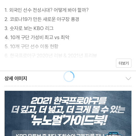
본 통계에서 한 발 더 들어갔다. 포지션별 뎁스차트를 통해 누구나
1. 외국인 선수 전성시대? 어떻게 봐야 할까?
구단별 시즌 운영 및 전략을 한눈에 알 수 있다. 선수 본인의 기록에
2. 코로나19가 만든 새로운 야구장 풍경
그치지 않고 상대에 따른 강약과 장단을 파악했다. 경기장별 특징과
3. 숫자로 보는 KBO 리그
기록을 정리한 ‘파크팩터’는 지금껏 팬들에게 편견 수준에 그쳤던 경
4. 10개 구단 가성비 최고 vs 최악
기장 변수를 제3의 데이터로 끌어올린다. 새롭게 채택한 매거진 판
5. 10개 구단 선수 이동 현황
형도 눈길을 끈다. 빽빽하고 답답한 기존 스카우팅리포트 스타일에
6. 한국프로야구 2020년 리뷰 & 2021년 프리뷰
서 벗어나 매거진 특유의 레이아웃으로 시각적 청량감을 선사한다.
더보기
프로야구 팬들의 필수 채널 [크보핵인싸]를 운영하는 [스포츠조선]
CHAPTER2. 2021 KBO DEPTH CHART
상세 이미지
의 각 구단별 담당 기자들이 현장에서 직접 캔 통찰력이야말로 『20
상세 이미지 보이기/감추기
21 크보 뎁스차트』를 더 깊게 더 넓게 만드는 결정적 팩터다. 프로야
1. NC 다이노스 (NC DINOS)
구 팬의 눈높이는 언제나 최신 상태로 유지된다. 『2021 크보 뎁스차
① 팀 프로필 (TEAM PROFILE)
트』가 태어난 궁극적 이유다.
② 2021 NC 다이노스 뎁스차트 (DEPTH CHART)
③ 창원 NC파크 파크팩터 (PARK FACTOR)
④ 감독 & 코칭스태프 (MANAGER & COACHING STAFFS)