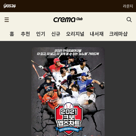
라운지
홈
추천
인기
신규
오리지널
내서재
크레마샵