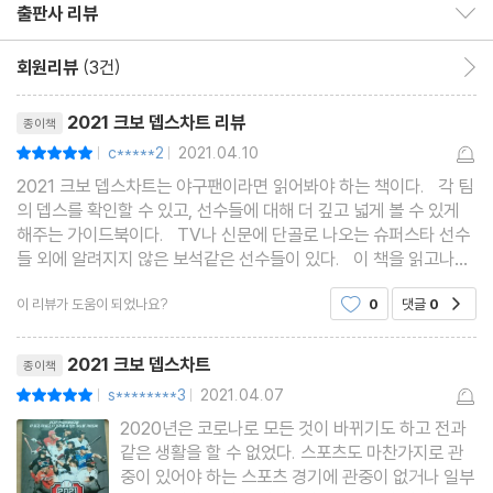
출판사 리뷰
출판사 리뷰 보이기/감추기
4. LG 트윈스 (LG TWINS)
회원리뷰
(3건)
회원리뷰 이동
① 팀 프로필 (TEAM PROFILE)
리뷰제목
② 2021 LG 트윈스 뎁스차트 (DEPTH CHART)
2021 크보 뎁스차트 리뷰
종이책
③ 잠실종합운동장 야구장 파크팩터 (PARK FACTOR)
c*****2
2021.04.10
평점10점
|
|
④ 감독 & 코칭스태프 (MANAGER & COACHING STAFFS)
2021 크보 뎁스차트는 야구팬이라면 읽어봐야 하는 책이다. 각 팀
⑤ 선수들 (PLAYERS)
의 뎁스를 확인할 수 있고, 선수들에 대해 더 깊고 넓게 볼 수 있게
해주는 가이드북이다. TV나 신문에 단골로 나오는 슈퍼스타 선수
들 외에 알려지지 않은 보석같은 선수들이 있다. 이 책을 읽고나서
5. 키움 히어로즈 (KIWOOM HEROES)
2021시즌이 끝날때쯤 보석이 원석으로 변한 선수를 발견하는 재미
① 팀 프로필 (TEAM PROFILE)
이 리뷰가 도움이 되었나요?
0
댓글
0
공감
도 있을 것이다. 각 팀의 감독부터
② 2021 키움 히어로즈 뎁스차트 (DEPTH CHART)
리뷰제목
2021 크보 뎁스차트
종이책
③ 고척 스카이돔 파크팩터 (PARK FACTOR)
s********3
2021.04.07
평점10점
|
|
④ 감독 & 코칭스태프 (MANAGER & COACHING STAFFS)
2020년은 코로나로 모든 것이 바뀌기도 하고 전과
⑤ 선수들 (PLAYERS)
같은 생활을 할 수 없었다. 스포츠도 마찬가지로 관
중이 있어야 하는 스포츠 경기에 관중이 없거나 일부