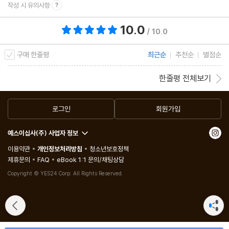
① 팀 프로필 (TEAM PROFILE)
작성 시 유의사항
② 2021 삼성 라이온즈 뎁스차트 (DEPTH CHART)
10.0
총 평점 10.0점
/ 10.0
③ 대구 삼성라이온즈파크 야구장 파크팩터 (PARK FACTOR)
④ 감독 & 코칭스태프 (MANAGER & COACHING STAFFS)
구매 한줄평
최근순
추천순
별점순
⑤ 선수들 (PLAYERS)
한줄평 전체보기
9. 신세계 (SHINSEGAE)
로그인
회원가입
① 팀 프로필 (TEAM PROFILE)
② 2021 신세계 뎁스차트 (DEPTH CHART)
예스이십사(주) 사업자 정보
③ 인천 문학 SK행복드림구장 파크팩터 (PARK FACTOR)
이용약관
개인정보처리방침
청소년보호정책
④ 감독 & 코칭스태프 (MANAGER & COACHING STAFFS)
제휴문의
FAQ
eBook 1:1 문의/채팅상담
⑤ 선수들 (PLAYERS)
Copyright © YES24 Corp. All Rights Reserved.
10. 한화 이글스 (HANWHA EAGLES)
① 팀 프로필 (TEAM PROFILE)