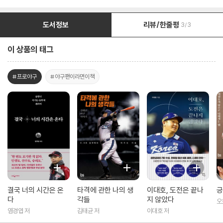
도서정보
리뷰/한줄평
3/3
이 상품의 태그
#프로야구
#야구팬이라면이책
결국 너의 시간은 온
타격에 관한 나의 생
이대호, 도전은 끝나
긍
다
각들
지 않았다
오
염경엽 저
김태균 저
이대호 저