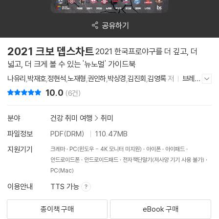
공유하기
2021 크보 뎁스차트
2021 한국프로야구를 더 깊고, 더
넓고, 더 크게 볼 수 있는 '뉴노멀' 가이드북
나유리
,
박재호
,
정현석
,
노재형
,
권인하
,
박상경
,
김진회
,
김영록
저
브레인
저자/출판사 더보기/감추기
스토어(BRAINstore)
2021년 4월 28일
10.0
리뷰 총점
(6건)
분야
건강 취미 여행
>
취미
파일정보
PDF(DRM)
110.47MB
지원기기
크레마
PC(윈도우 - 4K 모니터 미지원)
아이폰
아이패드
안드로이드폰
안드로이드패드
전자책단말기(저사양 기기 사용 불가)
PC(Mac)
이용안내
TTS 가능
종이책 구매
eBook 구매