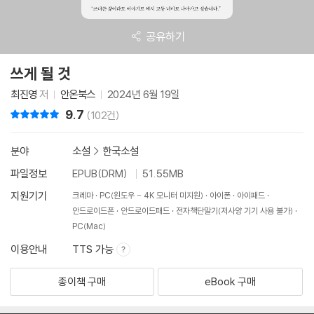
공유하기
쓰게 될 것
최진영
저
안온북스
2024년 6월 19일
9.7
리뷰 총점
(102건)
분야
소설
>
한국소설
파일정보
EPUB(DRM)
51.55MB
지원기기
크레마
PC(윈도우 - 4K 모니터 미지원)
아이폰
아이패드
안드로이드폰
안드로이드패드
전자책단말기(저사양 기기 사용 불가)
PC(Mac)
이용안내
TTS 가능
종이책 구매
eBook 구매