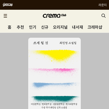
라운지
홈
추천
인기
신규
오리지널
내서재
크레마샵