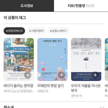
도서정보
리뷰/한줄평
50/52
이 상품의 태그
#희망의메시지
#사랑의형태
#삶을노래하다
바다가 들리는 편의점
이해인의 햇빛 일기
우리가 겨울을 지나온
바
방식
4
마치다 소노코 저/황국영
이해인 저
역
문미순 저
마
역
책소개
책소개 보이기/감추기