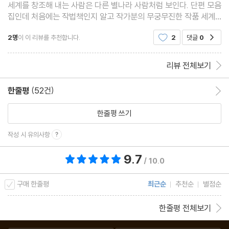
세계를 창조해 내는 사람은 다른 별나라 사람처럼 보인다. 단편 모음
집인데 처음에는 작법책인지 알고 작가분의 무궁무진한 작품 세계
의 썰을 들어보나 했다. 잠시 오해가 있었음에도 만족도가 높은 책이
2명
이 이 리뷰를 추천합니다.
2
댓글
0
공감
었다. 살짝 현실과 다른 듯한 세계가 흥미로
리뷰 전체보기
한줄평
(52건)
한줄평 이동
한줄평 쓰기
작성 시 유의사항
9.7
총 평점 9.7점
/ 10.0
구매 한줄평
최근순
추천순
별점순
한줄평 전체보기