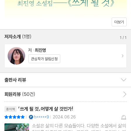
더보기
저자소개
(1명)
1
/
1
저 :
최진영
이동
관심작가 알림신청
출판사 리뷰
출판사 리뷰 보이기/감추기
회원리뷰
(50건)
회원리뷰 이동
리뷰제목
『쓰게 될 것』어떻게 살 것인가!
종이책
YES마니아 : 플래티넘
h*****9
2024.06.26
평점10점
|
|
소설은 삶의 다른 모습들이다. 다양한 소설에서 삶의