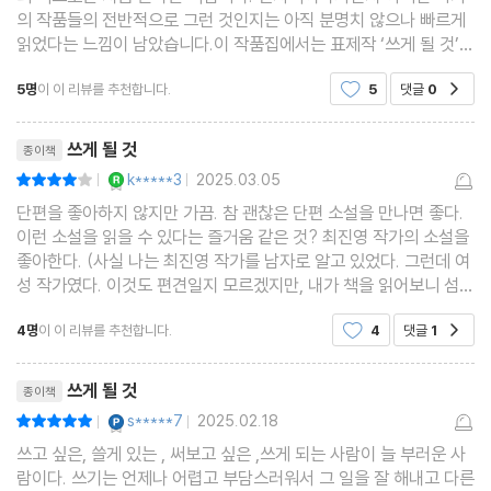
의 작품들의 전반적으로 그런 것인지는 아직 분명치 않으나 빠르게
읽었다는 느낌이 남았습니다.이 작품집에서는 표제작 ‘쓰게 될 것’을
비롯하여 모두 8편의 작품을 담았습니다. 말미에 있는 ‘작가의 말’에
5명
이 이 리뷰를 추천합니다.
5
댓글
0
공감
서 이들 작품들은 2020년부터 2023년 사이
리뷰제목
쓰게 될 것
종이책
YES마니아 : 로얄
k*****3
2025.03.05
평점8점
|
|
단편을 좋아하지 않지만 가끔. 참 괜찮은 단편 소설을 만나면 좋다.
이런 소설을 읽을 수 있다는 즐거움 같은 것? 최진영 작가의 소설을
좋아한다. (사실 나는 최진영 작가를 남자로 알고 있었다. 그런데 여
성 작가였다. 이것도 편견일지 모르겠지만, 내가 책을 읽어보니 섬세
하고 부드럽고 내밀했다고나 할까? - 지극히 개인적인 의견이다 ^
4명
이 이 리뷰를 추천합니다.
4
댓글
1
공감
^) 그녀의 ‘책 당신 옆을 스쳐 간 그 소녀의
리뷰제목
쓰게 될 것
종이책
YES마니아 : 플래티넘
s*****7
2025.02.18
평점10점
|
|
쓰고 싶은, 쓸게 있는 , 써보고 싶은 ,쓰게 되는 사람이 늘 부러운 사
람이다. 쓰기는 언제나 어렵고 부담스러워서 그 일을 잘 해내고 다른