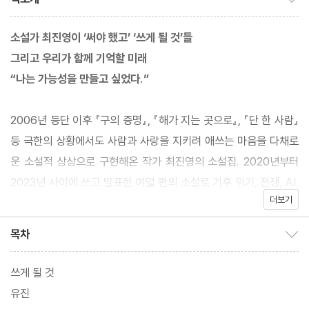
소설가 최진영이 ‘써야 했고’ ‘쓰게 될 것’들
그리고 우리가 함께 기억할 미래
“나는 가능성을 만들고 싶었다.”
2006년 등단 이후 『구의 증명』, 『해가 지는 곳으로』, 『단 한 사람』
등 극한의 상황에서도 사람과 사랑을 지키려 애쓰는 마음을 다채로
운 소설적 상상으로 구현해온 작가 최진영의 소설집. 2020년부터
2023년 사이에 쓰고 발표한 여덟 편의 소설로 기후 위기, 전쟁, AI,
더보기
여성 서사, 젊은 노인, 빈부 격차, 질병권 등 현재를 사는 우리가 내
려놓지 않고 사유해야 할 문제에 정면으로 맞선 이야기들이다. 그간
목차
목차 보이기/감추기
최진영이 인물과 상황을 달리하며 되물어온 “어떻게 살 것인가”라
는 질문이 또 어떤 새로운 국면에서 펼쳐질지 기대를 모은다.
쓰게 될 것
유진
표제작 〈쓰게 될 것〉은 어린아이의 눈으로 바라본 전쟁의 현장과 어