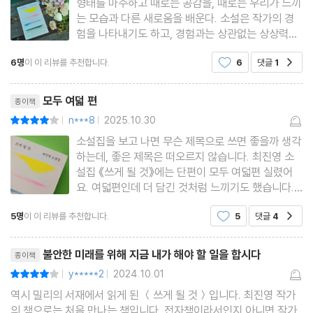
형태를 마주하고 때로는 공감을, 때로는 우리가 느끼
는 모습과 다른 새로움을 배운다. 소설은 작가의 경
험을 나타내기도 하고, 경험과는 상관없는 상상력의
산물만으로 쓰기도 한다. 살아온 삶과 살아갈 삶을
6명
이 이 리뷰를 추천합니다.
6
댓글
1
공감
쓰는 일. 소설이 가진 힘이다. 여덟 편의 소설은 마치
한 편의 장편처럼 이어졌다가 달랐다가 비슷했다. 작
리뷰제목
가가 지향하는
모두 여덟 편
종이책
n***8
2025.10.30
평점8점
|
|
소설집을 보고 나면 무슨 제목으로 쓰면 좋을까 생각
하는데, 좋은 제목은 떠오르지 않습니다. 최진영 소
설집 《쓰게 될 것》에는 단편이 모두 여덟편 실렸어
요. 여덟편인데 더 담긴 것처럼 느끼기도 했습니다.
그건 제가 이 책을 오래 봐선지도 모르겠습니다. 오
5명
이 이 리뷰를 추천합니다.
5
댓글
4
공감
래 봤다 해서 멈춰서 생각한 건 아닙니다. 책을 보다
가 어떤 말에 멈추고 이런저런 생각을 하는 사람도
리뷰제목
있겠지요. 저는 그런
불안한 미래를 위해 지금 내가 해야 할 일을 합시다
종이책
y*****2
2024.10.01
평점8점
|
|
역시 밀리의 서재에서 읽게 된 ＜쓰게 될 것＞입니다. 최진영 작가
의 책으로는 처음 만나는 책입니다. 전자책이라서인지 아니면 작가