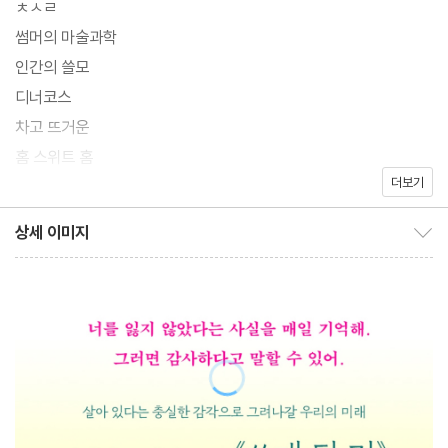
ㅊㅅㄹ
른이 된 이후 상흔을 안고 살아가야 하는 이야기 속에 삶에 대한 다
썸머의 마술과학
짐과 타인을 돕는 마음을 담아내며 함께 실린 다른 소설들을 견인한
인간의 쓸모
다. 생이란 우연인 듯 운명인 듯 이어지는 사건과 사고의 현장이라는
디너코스
것을 이해함과 동시에 체념하기보다 싸워야 할 때는 싸우며 앞으로
차고 뜨거운
나아가겠다는 의지들이 각 소설에서 미래를 향한 단단한 확신으로
홈 스위트 홈
그려진다.
더보기
해설_미래의 책(소유정)
상세 이미지
여기의 소설들은 최진영이 이 시대에 쓰지 않을 수 없었던 이야기임
상세 이미지 보이기/감추기
인터뷰_ 그래서 계속 쓸 수 있어요
과 동시에 새롭게 쓰게 될 것을 예고한다. 그리하여 『쓰게 될 것』은
작가의 말
최진영이 써온, 쓰게 될 최진영만의 소설적 세계를 한눈에 조망하게
하고 이 세계를 “망하도록 두지 않으려는” 의지로서 또 다른 미래를
희망하게 할 것이다.