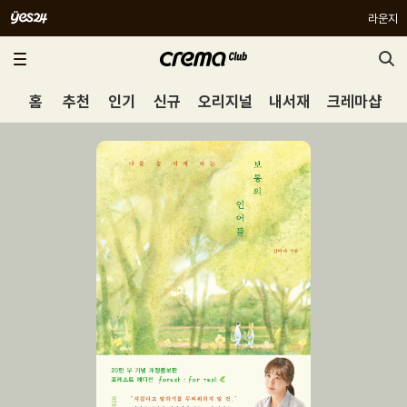
라운지
홈
추천
인기
신규
오리지널
내서재
크레마샵