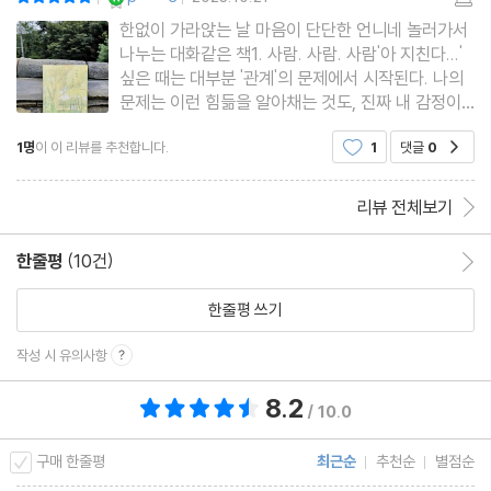
|
|
겁이 많다 : 결과적으로 늘 강한 사람들
한없이 가라앉는 날 마음이 단단한 언니네 놀러가서
나누는 대화같은 책1. 사람. 사람. 사람'아 지친다...'
이상하다 : 있는 그대로를 바라볼 수 있길
싶은 때는 대부분 '관계'의 문제에서 시작된다. 나의
살아남다 : 영원히 근사한 채로 버텨낼 순 없다
문제는 이런 힘듦을 알아채는 것도, 진짜 내 감정이
창작하다 : 영감과 체력의 긴밀한 관계
무엇인지 쉽게 알아채지 못 한다는 점이다. 폭발 직
1명
이 이 리뷰를 추천합니다.
1
댓글
0
공감
전의 한계점에 도달해야만 알아차리곤 한다. '보통의
쳇바퀴를 굴리다 : 일상의 반복이 알려주는 특별한 하루
언어들'을 읽으며 내 감정을 읽고, 누르지 않고 자연
영감 : 행운이 아닌 인내가 필요한 일
스럽게 곁에
리뷰 전체보기
기특하다 : 나의 존엄을 가꾸어 나가는 일
한줄평
(10건)
한줄평 이동
Radio record : 나를 지켜주는 말
한줄평 쓰기
Lyrics : 마음에 깃든 노랫말
작성 시 유의사항
8.2
총 평점 8.2점
/ 10.0
구매 한줄평
최근순
추천순
별점순