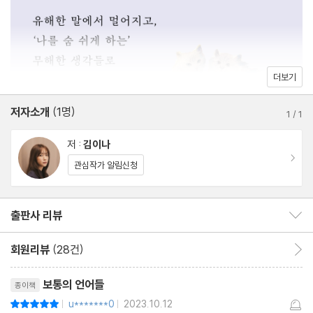
기 빨리다 : 타인의 기분만큼 내 기분도 들여다볼 것
싫어하다 : 내게는 싫은 사람이 있어
이해가 안 간다 : 비난을 내포하는 말
속이 보인다 : 경험치에 기반한 어른만의 언어
더보기
뒷담화 : 부정적 감정이 깃든 일에는 룰이 필요하다
저자소개
(1명)
싸하다 : 오류가 많은 무의식의 데이터
1
/
1
미안하다 : 털어내지 말고 심어둘 것
저 :
김이나
비난 ：다정한 사람들은 말수가 적다
이동
관심작가 알림신청
지질하다 ：구차하면 좀 어때
상처 : 서로의 아픔을 볼 수 있다면
출판사 리뷰
출판사 리뷰 보이기/감추기
포장하다 : 주는 이의 마음이 담긴 그 무엇
염치가 있다 : 내가 꼭 지키고 싶은 것
회원리뷰
(28건)
회원리뷰 이동
재벌, 갑질, 애교 : 우리에게만 익숙한 단어
리뷰제목
소중하다 : 우린 매일 이별에 가까워지는 중
보통의 언어들
종이책
# 아픈 이별로 여전히 힘들어하고 있다면
u*******0
2023.10.12
평점10점
|
|