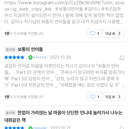
https://www.instagram.com/p/CzZBk3Kx9Nl/?utm_sour
기억, 추억 : 다르게 적혀 있는 지난 날
ce=ig_web_copy_link #보통의언어들 #김이나 #위즈덤하
우스 지금까지 살아오면서 언어나 말에 대해 깊게 생각한 적이 없었
다. 김이나 작가님의 보통의 언어들을 읽고 내가 지금까지 사용했던
Part 03. 자존감의 언어
말들에 대해 생각하게 하는 계기가 되었다. 김이나 작가님은 직장생
“약해졌을 때는 잠깐 쉬었다 갈 것”
1명
이 이 리뷰를 추천합니다.
1
댓글
0
공감
활 중 작곡가 김형석님을 만난 계기로 작사가가 되었다. 히트곡 33
리뷰제목
성숙 : 애어른이 자라서 어른아이가 되는 아이러니
보통의 언어들
종이책
# 나이 든다는 것
YES마니아 : 로얄
t*****j
2023.10.26
평점10점
|
|
꿈 : 꼭 이루지 않아도 충분히 행복한 것
공감의 언어로 마음을 어루만지는 작사가 김이나의 『보통의 언어
들』 Part 01 관계의 언어 _ "주파수가 맞으려면 박자를 맞춰가야
유난스럽다 : 그건 당신이 특별하다는 뜻
해" Part 02 감정의 언어 _ "감정, 누르지 않고 자연스레 곁에 두
호흡 : 불안감에 빠진 나를 구원하려면
기" Part 03 자존감의 언어 _ "약해졌을 때는 잠깐 쉬었다 갈 것"
우리가 자주 사용하는 평범하고 보통의 단어들을 수집하고 그 단어
# 한쪽으로 치우치지 않는 사람
1명
이 이 리뷰를 추천합니다.
1
댓글
0
공감
들의 마음을 작가를 통해 들
매력 있다 : 나를 규정짓는 프레임에서 벗어나기
리뷰제목
드세다. 나대다 : 사람을 주저앉히는 말에 대해
한없이 가라앉는 날 마음이 단단한 언니네 놀러가서 나누는
종이책
정체성 : 나의 본모습이 혼란스러울 때
대화같은 책
한계에 부딪히다 : 또 다른 가능성과 마주하는 순간
YES마니아 : 로얄
p****e
2023.10.21
평점10점