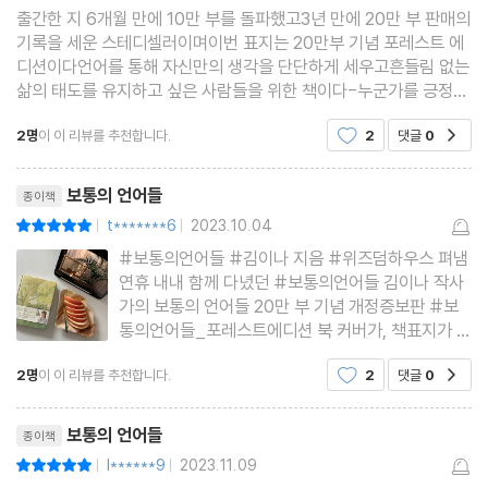
출간한 지 6개월 만에 10만 부를 돌파했고3년 만에 20만 부 판매의
기록을 세운 스테디셀러이며이번 표지는 20만부 기념 포레스트 에
Part 02. 감정의 언어
디션이다언어를 통해 자신만의 생각을 단단하게 세우고흔들림 없는
“감정, 누르지 않고 자연스레 곁에 두기”
삶의 태도를 유지하고 싶은 사람들을 위한 책이다-누군가를 긍정적
으로 평가하는 많은 표현들 중매력 있다는 말은 한 사람이 가진 여러
2명
이 이 리뷰를 추천합니다.
2
댓글
0
공감
면들의 다름이기분 좋은 밸런스를 이루고 있다는
부끄럽다 : 매력을 유지하는 사람들의 공통점
리뷰제목
찬란하다 : 각기 다른 기억을 끄집어내는 말
보통의 언어들
종이책
지치다 : 나 자신을 그대로 인정해줘야 할 때
t*******6
2023.10.04
평점10점
|
|
슬프다. 서럽다. 서글프다 : 아프고, 괴롭고, 외로운
#보통의언어들 #김이나 지음 #위즈덤하우스 펴냄
# 마음을 방치하지 말아달라는 혼잣말
연휴 내내 함께 다녔던 #보통의언어들 김이나 작사
가의 보통의 언어들 20만 부 기념 개정증보판 #보
묻다. 품다 : 차마 어쩌지 못해 내리는 결정
통의언어들_포레스트에디션 북 커버가, 책표지가 숲
위로, 아래로 : 오늘 그 감정은 어디서부터 왔을까
을 입어 포레스트 에디션인가 했더니, 책띠지에 for
2명
이 이 리뷰를 추천합니다.
2
댓글
0
소란스럽다 : 주변과 대비되는 그 사람만의 감정
공감
est : for rest 라는 단어를 보니, 이번 연휴에 정말
잘 어울리는 책이구나...! 라고 무릎을 탁! 평소에 무
외롭다 : 오롯이 내게만 집중할 수 있는 시간
리뷰제목
심코 썼던 보통
보통의 언어들
종이책
싫증이 나다 : 내 사랑의 진원지를 찾을 수 있다면
l******9
2023.11.09
평점10점
|
|
간지럽다 : 알다가도 모를 기괴한 행복감