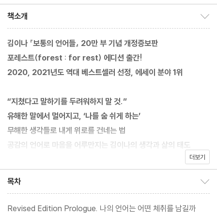
역
책소개
책소개 보이기/감추기
김이나 『보통의 언어들』 20만 부 기념 개정증보판
포레스트(forest : for rest) 에디션 출간!
2020, 2021년도 역대 베스트셀러 선정, 에세이 분야 1위
“지쳤다고 말하기를 두려워하지 말 것.”
유해한 말에서 멀어지고, ‘나를 숨 쉬게 하는’
무해한 생각들로 내게 위로를 건네는 법
공감의 언어로 마음을 어루만지는 김이나의 생각과 삶의 태도
더보기
『보통의 언어들』은 김이나 작가가 대중과 긴밀히 소통해온 경험을
목차
목차 보이기/감추기
살려, 삶에서 부딪히는 감정과 관계의 고민을 일상의 단어 속에서 탐
색한 책이다. 출간한 지 6개월 만에 10만 부를 돌파했고, 3년 만에
Revised Edition Prologue. 나의 언어는 어떤 체취를 남길까