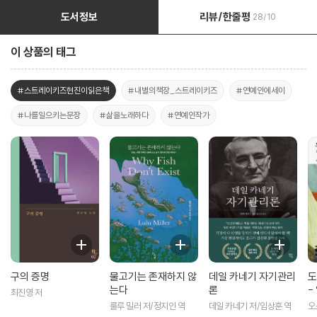
도서정보
리뷰/한줄평
28/10
이 상품의 태그
#스트레이키즈현진이읽은책
#내별의책장_스트레이키즈
#연예인에세이
#나를일으키는문장
#삶을노래하다
#연예인작가
구의 증명
물고기는 존재하지 않
데일 카네기 자기관리
도
는다
론
-
최진영 저
1
룰루 밀러 저/정지인 역
데일 카네기 저/임상훈 역
오