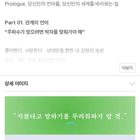
20만 부 판매의 기록을 세운 스테디셀러이다. 『보통의 언어들』은
Prologue. 당신만의 언어를, 당신만의 세계를 바라보는 일
‘언어’를 통해 자신만의 생각을 단단하게 세우고 흔들림 없는 삶의
태도를 유지하고 싶은 사람들을 위한 책이다. 평범한 단어들 속에 깃
Part 01. 관계의 언어
들인 특별한 가치를 찾고 삶의 지향점을 풀어가는 작가의 글은 쳇바
“주파수가 맞으려면 박자를 맞춰가야 해”
퀴 같은 하루가 얼마나 소중한 것인지, 그 안에서 우리는 어떻게 확
장된 인생의 의미를 발견할 수 있는지 보여준다. 20만 부 기념 포레
좋아한다. 사랑한다 : 상대방을 향한 내 감정의 속성
스트 에디션에서는 유해한 말에서 멀어지고, ‘나를 숨 쉬게 하는’ 무
실망 : 우린 모두 불완전한 인간
해한 생각들로 나 자신에게 위로를 건네는 법에 대해 생각하게 한다.
더보기
미움받다 : 대충 미움받고 확실하게 사랑받을 것
지친 일상에 위안을 얻었다는 많은 독자들의 말처럼, 고단한 하루를
# 사랑하기에 좋은 사람
상세 이미지
다정한 빛깔로 채워가는 언어의 마법을 경험하게 될 것이다.
상세 이미지 보이기/감추기
선을 긋다 : 그 사람과 나 사이의 거리
시차적응 : 각기 다른 마음의 시계
대화의 기술 : 화법보다 더 중요한 관찰의 힘
사과하다 : 기다림이 필요한 시간
연애의 균열 : 지난 기억이 만들어낸 의심 사이렌
공감 : 통하는 마음은 디테일에서 나온다