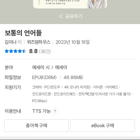
공유하기
보통의 언어들
김이나
저
위즈덤하우스
2023년 10월 19일
8.8
리뷰 총점
(38건)
분야
에세이 시
>
에세이
파일정보
EPUB(DRM)
46.86MB
지원기기
크레마
PC(윈도우 - 4K 모니터 미지원)
아이폰
아이패드
안드로이드폰
안드로이드패드
전자책단말기(저사양 기기 사용 불가)
PC(Mac)
이용안내
TTS 가능
종이책 구매
eBook 구매