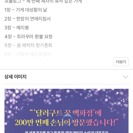
프롤로그 - 세 번째 제자의 유서 깊은 가게
“‘달러구트 꿈 백화점’에 200만 번째 손님이 방문했습니다!”
1장 - 가게 대성황의 날
전 세계 독자를 웃고 울게 한 ‘힐링 판타지 소설’의 대표주자
2장 - 한밤의 연애지침서
《달러구트 꿈 백화점》만의 특별한 크리스마스 선물
3장 - 예지몽
4장 - 트라우마 환불 요청
초대형 베스트셀러 《달러구트 꿈 백화점》이 전 세계 누적 판매 부수
5장 - 꿈 제작자 정기총회
200만부 돌파를 기념해 ‘아메리칸드림 에디션’ 특별 합본호를 출간
6장 - 이달의 베스트셀러
했다. 소설 속 꿈 백화점을 그대로 옮겨놓은 듯 섬세하고 아름다운
더보기
7장 - Yesterday와 벤젠고리
일러스트로 새롭게 태어난 이번 특별판은 크리스마스 선물 상자처
8장 - 체험판 출시: 타인의 삶
상세 이미지
럼 책 표지를 비롯하여 책머리, 책배, 책꼬리까지 전체 면이 아름답
상세 이미지 보이기/감추기
9장 - 익명의 손님께서 당신에게 보낸 꿈
게 장식되었다. 이는 최근 미국에서 출간되어 내셔널 베스트셀러에
에필로그 1 - 비고 마이어스의 면접
오른 영어판 《The Dallergut Dream Department Store》의 표
에필로그 2 - 스피도의 완벽한 하루
지와 릿조이(LitJoy) 특별판의 일러스트를 활용한 것으로, ‘아메리
10장 - 페니의 첫 번째 연봉협상
칸드림 에디션’은 이런 중의적인 표현을 담아낸 이름이다. 여기에 더
11장 - 민원관리국
해 이미예 작가가 독자들을 향한 감사의 마음을 담아 쓴 친필 편지도
12장 - 와와 슬립랜드와 꿈 일기를 쓰는 남자
수록되었다.