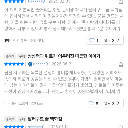
u******8
2025.02.05
|
|
만날 수 있는 기회를 놓치지 말자.
이 책의 기본적인 줄거리는 취업 준비생 페니가 달러구트 꿈 백화점
에 입사하면서 시작되며 잠들어야만 입장할 수 있다. 꿈을 만드는 사
람, 꿈을 파는 사람, 꿈을 꾸는 사람, 꿈에서 깬 사람의 이야기를 다
양하게 다루고 있으며 평소 생각해보지 못했떤 흥미로운 주제이기
때문에 시간 가는줄 모르고 읽었다. 강추!!
1명
이 이 리뷰를 추천합니다.
1
댓글
0
공감
리뷰제목
상상력과 위로가 어우러진 따뜻한 이야기
종이책
구매
YES마니아 : 플래티넘
a*****9
2026.06.21
평점10점
|
|
꿈을 사고파는 독특한 설정이 흥미롭게 다가왔고, 다양한 에피소드
속에서 위로와 공감을 느낄 수 있었습니다. 가볍게 읽히면서도 마음
에 남는 이야기들이 많아 부담 없이 즐기기 좋았고, 인물들의 따뜻한
시선이 인상적이었습니다. 현실과 환상이 자연스럽게 어우러져 읽
는 내내 편안한 기분이 들었고, 소장용으로도 만족스러운 구성의 에
이 리뷰가 도움이 되었나요?
0
댓글
0
공감
디션이었습니다.
리뷰제목
달러구트 꿈 백화점
종이책
구매
s******0
2026.01.12
평점10점