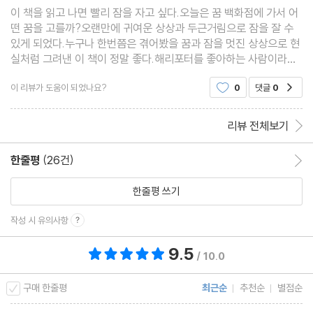
이 책을 읽고 나면 빨리 잠을 자고 싶다.오늘은 꿈 백화점에 가서 어
떤 꿈을 고를까?오랜만에 귀여운 상상과 두근거림으로 잠을 잘 수
있게 되었다.누구나 한번쯤은 겪어봤을 꿈과 잠을 멋진 상상으로 현
실처럼 그려낸 이 책이 정말 좋다.해리포터를 좋아하는 사람이라면
적극추천하고 싶은 책!!#인생책독서모임
이 리뷰가 도움이 되었나요?
0
댓글
0
공감
리뷰 전체보기
한줄평
(26건)
한줄평 이동
한줄평 쓰기
작성 시 유의사항
9.5
총 평점 9.5점
/ 10.0
구매 한줄평
최근순
추천순
별점순