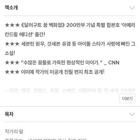
책소개
책소개 보이기/감추기
★★★ 《달러구트 꿈 백화점》 200만부 기념 특별 합본호 ‘아메리
칸드림 에디션’ 출간!
★★★ 세븐틴 원우, 갓세븐 유겸 등 아이돌 스타가 사랑에 빠진 그
소설!
★★★ “수많은 꿈들로 가득한 환상적인 이야기.” _ CNN
★★★ 이미예 작가의 미공개 친필 편지 최초 공개!
- 미국, 영국, 프랑스, 독일, 스페인, 이탈리아 등 전 세계 22개국
더보기
수출
- 영국 최대 서점 ‘워터스톤즈’, ‘포일스’ 올해의 책 석권
목차
목차 보이기/감추기
- 미국서적상협회 내셔널 베스트셀러 선정
- 한국을 넘어 전 세계 독자들을 사로잡은 마법 같은 이야기
작가의 말