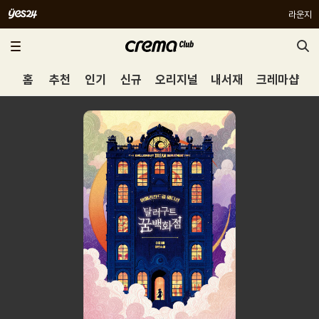
라운지
홈
추천
인기
신규
오리지널
내서재
크레마샵