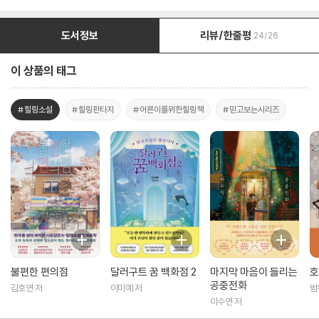
도서정보
리뷰/한줄평
24/26
이 상품의 태그
#힐링소설
#힐링판타지
#어른이를위한힐링책
#믿고보는시리즈
불편한 편의점
달러구트 꿈 백화점 2
마지막 마음이 들리는
호
공중전화
김호연 저
이미예 저
범
이수연 저