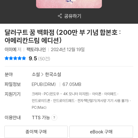
공유하기
달러구트 꿈 백화점 (200만 부 기념 합본호 :
아메리칸드림 에디션)
이미예
저
팩토리나인
2024년 12월 19일
9.5
리뷰 총점
(50건)
분야
소설
>
한국소설
파일정보
EPUB(DRM)
67.05MB
지원기기
크레마
PC(윈도우 - 4K 모니터 미지원)
아이폰
아이패드
안드로이드폰
안드로이드패드
전자책단말기(저사양 기기 사용 불가)
PC(Mac)
이용안내
TTS 가능
종이책 구매
eBook 구매