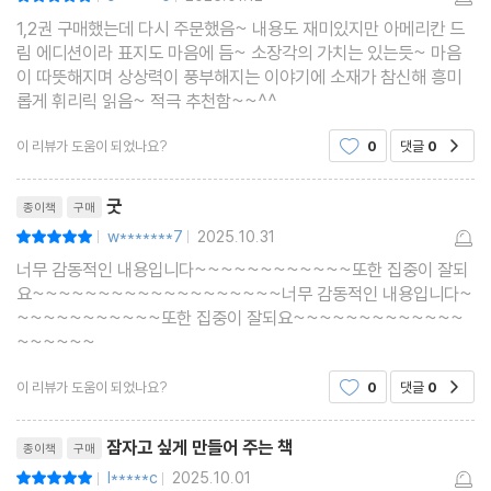
|
|
1,2권 구매했는데 다시 주문했음~ 내용도 재미있지만 아메리칸 드
림 에디션이라 표지도 마음에 듬~ 소장각의 가치는 있는듯~ 마음
이 따뜻해지며 상상력이 풍부해지는 이야기에 소재가 참신해 흥미
롭게 휘리릭 읽음~ 적극 추천함~~^^
이 리뷰가 도움이 되었나요?
0
댓글
0
공감
리뷰제목
굿
종이책
구매
w*******7
2025.10.31
평점10점
|
|
너무 감동적인 내용입니다~~~~~~~~~~~~또한 집중이 잘되
요~~~~~~~~~~~~~~~~~~~너무 감동적인 내용입니다~
~~~~~~~~~~~또한 집중이 잘되요~~~~~~~~~~~~~
~~~~~~
이 리뷰가 도움이 되었나요?
0
댓글
0
공감
리뷰제목
잠자고 싶게 만들어 주는 책
종이책
구매
l*****c
2025.10.01
평점10점
|
|