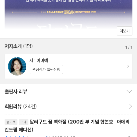
13장 - 오트라만이 만들 수 있는 꿈
14장 - 테스트 센터의 촉각 코너
《달러구트 꿈 백화점》은 국내 독자들의 큰 사랑을 받은 데 그치지
15장 - 비수기의 산타클로스
않고 영국, 미국, 이탈리아, 스페인, 일본, 중국, 브라질 등 세계 곳곳
16장 - 전하지 못한 초대장
더보기
22개국에서 번역 출판되어 다양한 독자들과 만나고 있다. 미국에서
17장 - 녹틸루카 세탁소
는 출간 즉시 소설 분야 ‘이달의 책’, ‘내셔널 베스트셀러’ 등에 오르
저자소개
(1명)
18장 - 초대형 파자마 파티
1
/
1
며 큰 인기를 얻었고, 영국에서는 양대 서점 체인인 ‘워터스톤즈’와
에필로그 3 - 올해의 꿈 시상식
저 :
이미예
‘포일스’에서 올해의 책을 석권했다. 꿈이라는 흥미로운 소재를 따뜻
에필로그 4 - 막심과 드림캐처
이동
관심작가 알림신청
하고 재미있게 풀어낸 이야기가 언어와 국경의 장벽을 허물고 오롯
이 콘텐츠의 힘으로 수많은 독자들의 마음을 사로잡은 덕분이다.
출판사 리뷰
출판사 리뷰 보이기/감추기
지치고 힘든 일상에 포근한 이불처럼 따뜻한 위로를 만나고 싶다면,
회원리뷰
(24건)
회원리뷰 이동
사랑하는 사람에게 제대로 된 힐링을 선사하고 싶다면, 최단기 100
리뷰제목
만부 판매 달성, 1년 내내 베스트셀러 1위, 서점별 ‘올해의 책’ 선정
달러구트 꿈 백화점 (200만 부 기념 합본호 : 아메리
종이책
구매
등 대한민국 출판계에 ‘힐링 판타지 신드롬’을 일으키며 여전히 뜨거
칸드림 에디션)
운 인기를 이어가고 있는 《달러구트 꿈 백화점》를 특별 한정판으로
평점10점