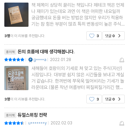
소매판매 스위칭 전략 테스트!
책 제목이 상당히 끌리는 책입니다 제테크 책은 언제
나 재미가 있는데요 과연 이 책은 어떠한 내요일까
소매판매 스위칭 전략도 완벽하지는 않아!
궁금했네요 돈을 버는 방법은 많지만 우리가 적용하
[MONEY BOX] ‘한국 주식/미국 국채’ 스위칭은 어떤 ETF로?
기는 참 힘든 부분이 많죠 특히 변동성이 높은 주식
시장에 우리같은 개미들이 살아난 방법은 뭘까요 요
3명
이 이 리뷰를 추천합니다.
3
댓글
0
공감
즘에는 서학개미 운동을 해외 주식을 구입하는 분들
5장 듀얼 스위칭 전략 1: 미국 소매판매와 주택시장지수를 활용하
이 많이 있을텐데요 한국 기관에게도 휘둘리는 개미
리뷰제목
라!
들이 서양의 거대
돈의 흐름에 대해 생각해봅니다.
종이책
미국 소비지출의 선행변수는?
YES마니아 : 플래티넘
g****a
2022.01.28
평점10점
|
|
부동산 가격이 하락하면 ‘신용경색’이 발생한다!
새해들어 호랑이의 기세로 쳐 맞고 있는 주식(자산)
부동산 경기를 예측하는 방법: 금리와 주택공급에 주목하라!
시장입니다. 대부분 쉽지 않은 시간들을 보내고 계실
거 같습니다. 한꺼번에 쭈욱욱 밀어비리는 기세가 놀
부동산 경기 판단에는 전미주택건설업협회(NAHB) 주택시장지수!
라운데요.(물론 작년 여름부터 찌질찌질거리긴 했어
듀얼 스위칭 전략 1 테스트!
요.) 이럴때는 MTS창은 꺼두고, 경제 관련 채널을
3명
이 이 리뷰를 추천합니다.
3
댓글
0
[MONEY BOX] 2021년 2월에 미국 리츠에 투자한 이유
공감
보거나 책을 보는 것을 추천합니다. 때로는 아예 전
혀 관련 없는 드라마 시리즈 정주행도 좋은 방법입니
리뷰제목
다. 제가 유튜
듀얼스위칭 전략
종이책
6장 듀얼 스위칭 전략 2: 미국 소매판매와 제조업지수를 활용하라!
u*******y
2022.02.03
평점9점
|
|
소비지출을 결정짓는 또 다른 요인, 소득 전망 변화