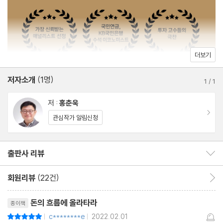
2장 탑-다운 투자 1단계: 환율 흐름부터 점검하자!
달러 스위칭 투자, 어떻게 하나?―한국 주식, 외화예금
채찍효과 등 한국 투자자들이 꼭 알아야 할 한국의 경제현실을 명쾌
달러 스위칭 투자의 성과를 개선할 방법은 없을까?―한국 주식, 미
하게 설명하고, 그에 맞는 투자법을 데이터를 기반으로 하여 논리적
국 국채
으로 설명하고 있는 것이 특징이다. 더 나은 전망과 근거 있는 분석
더보기
[MONEY BOX] 외화예금과 상장지수펀드(ETF)의 장단점은?
을 제시하기 위해 투자전략을 검증해가고 업그레이드해 가는 과정
저자소개
(1명)
1
/
1
이 굉장히 흥미진진하다. 왜 투자고수들이 이 책을 극찬하는지 알 수
3장 탑-다운 투자 2단계: 환율 다음은 수출!
있을 것이다. 가장 신뢰받는 애널리스트, 국민연금·은행·증권사 등 3
저 :
홍춘욱
한국의 투자자는 수출지표에 주목하라!
0년 동안 경제전문가로 일한 저자의 관록이 돋보이는 책으로, 종잣
이동
관심작가 알림신청
미국의 ‘매출액 대비 재고비율’은 어떨까?
돈을 모으고 있는 2030세대뿐만 아니라 자산배분이 필요한 4050
[MONEY BOX] 미국 ‘매출액 대비 재고비율’ 통계 찾는 법
세대 등 모든 한국인이 반드시 읽어야 할 투자 필독서이다.
출판사 리뷰
출판사 리뷰 보이기/감추기
4장 소매판매 스위칭 전략: 채찍효과에 주목하라!
회원리뷰
(22건)
회원리뷰 이동
채찍의 손잡이를 조금만 흔들어도 끝은 요동친다!
리뷰제목
소매판매의 감소는 제조업에 더 큰 영향 미쳐
돈의 흐름에 올라타라
종이책
미국 제조업 생산 감소, 한국 수출에 일파만파
c********e
2022.02.01
평점10점
|
|