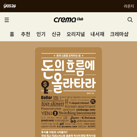
라운지
홈
추천
인기
신규
오리지널
내서재
크레마샵