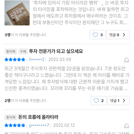
‘투자에 있어서 가장 어리석은 행위’ _ 는 바로 투자
미국 기업실적 전망은 어떻게?
의 타이밍을 포착하려는 것입니다. 바꿔 말하면 최고
듀얼 스위칭 전략 2 테스트!
점에서 매도하고 최저점에서 매수하려는 것이죠. 그
런데 부동산이던 주식이던 원자재던 그 누구도 최고
[MONEY BOX] 미국 공급관리자협회(ISM) 제조업 가격지수 확
점과 최저점을 기계처럼 맞추는 것은 불가능합니다.
인하는 법
3명
이 이 리뷰를 추천합니다.
3
댓글
0
공감
왜냐하면 고점과 저점이 나왔다는 얘기는 거래가 있
다는 이야기고 세상 모든 거래행위의 시작과 결말을
리뷰제목
예측하는 것은
--------------------------------------------------------
투자 전문가가 되고 싶으세요
종이책
구매
STAGE2_경제지표를 활용한 스타일 투자전략
h*****2
2022.03.09
평점10점
|
|
--------------------------------------------------------
최근 3개월간 주식투자 관련책을 22권을 읽었습니다. 7권 정도만
좋은 책이구나라고 느꼈습니다. 그런데 이 책은 제 머리를 해머로 가
7장 한국 수출주와 내수주, 어디에 투자할까?
격당한 느낌입니다. 제 투자방식에 대한 근본적 의문을 가지게 했고
미국 소매판매가 살아날 때, 어떤 산업이 유망한가?
신선한 충격이였습니다. 꼬리에 꼬리를 무는 쉬운 얘기로 가슴을 흔
들었습니다, 26년간 주식시장에서 살아는 남았지만 작자님의 책을
한국 수출주는 왜 변동성이 클까?
2명
이 이 리뷰를 추천합니다.
2
댓글
1
공감
진작 만났다면 얼마나 좋았을까 하는 생각을 떨
수출주와 내수주의 성과를 비교해보자
리뷰제목
수출주/내수주 스위칭 전략의 성과, 환상적!
돈의 흐름에 올라타라
종이책
[MONEY BOX] 수출주/내수주 스위칭은 어떤 ETF로?
p*******7
2022.02.12
평점10점
|
|