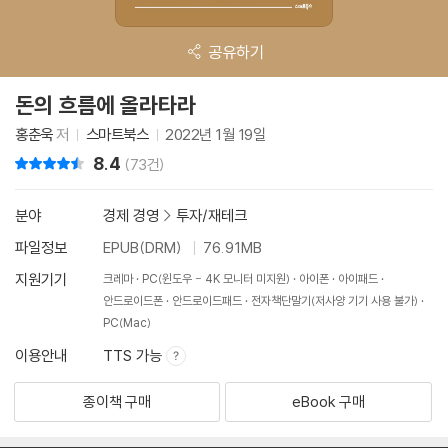
공유하기
돈의 흐름에 올라타라
홍춘욱
저
스마트북스
2022년 1월 19일
8.4
리뷰 총점
(73건)
분야
경제 경영
>
투자/재테크
파일정보
EPUB(DRM)
76.91MB
지원기기
크레마
PC(윈도우 - 4K 모니터 미지원)
아이폰
아이패드
안드로이드폰
안드로이드패드
전자책단말기(저사양 기기 사용 불가)
PC(Mac)
이용안내
TTS 가능
종이책 구매
eBook 구매