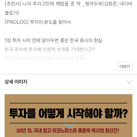
[추천사] 나의 투자고민에 해법을 준 책 _뱅커두부(김범준, 네이버
“한국 주식은 투자하기 너무 힘드니, 미국 주식에 올인하는 게 어떠
블로거)
냐?”, “어떻게 투자를 시작해야 할지 모르겠다.”『돈의 흐름에 올라
[PROLOG] 투자의 왕도를 찾아서
타라』는 국내 최고의 이코노미스트 홍춘욱 박사가 이메일과 유튜브
채널에서 매일처럼 받은 수많은 질문들에 답하기 위해 만들어졌다.
1장 투자 시작 전에 알아두면 좋은 한국 증시의 현실
한국 주식에 투자해 안정적 성과를 기대한다고?
한국 주식시장은 변동성이 왜 이렇게 클까?
더보기
한국 기업들은 왜 그렇게 배당에 인색할까?
한국 주식에 투자해서 성공하기 위한 방법을 몇 가지 단계를 통해 살
한국 증시의 낮은 배당수익률은 어떤 영향을 미치나?
펴보는 한편, 이 과정에서 발생하는 다양한 질문들에 답하면서 진행
상세 이미지
상세 이미지 보이기/감추기
어떤 투자대안이 있을까?
되기에, “어떻게 투자를 시작해야 할지 모르겠다”는 분들에게 답을
한국 경제에선 탑-다운 투자가 매력적인 투자대안이 아닐까?
드릴 수 있을 것이다. 특히 [Stage3]에는 투자성향에 맞춘 다양한
자산배분 전략까지 소개하고 있는데, 한국인에 적합한 자산배분 전
--------------------------------------------------------
략의 기초를 설명하는 부분이 압권이다.
STAGE1_경제지표를 이용한 주식-채권 스위칭 전략
--------------------------------------------------------