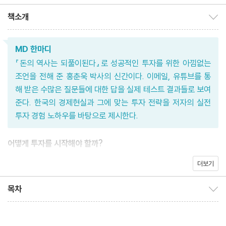
책소개
책소개 보이기/감추기
MD 한마디
『돈의 역사는 되풀이된다』로 성공적인 투자를 위한 아낌없는
조언을 전해 준 홍춘욱 박사의 신간이다. 이메일, 유튜브를 통
해 받은 수많은 질문들에 대한 답을 실제 테스트 결과들로 보여
준다. 한국의 경제현실과 그에 맞는 투자 전략을 저자의 실전
투자 경험 노하우를 바탕으로 제시한다.
어떻게 투자를 시작해야 할까?
더보기
국내 최고 이코노미스트 홍춘욱 박사의 한국형 투자수업
목차
목차 보이기/감추기