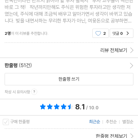
한국인이라면 반드시 읽어야 할 투자 필독서 투자 고수들이 극찬한
8장 한국 성장주/가치주, 대형주/소형주, 어디에 투자할까?
바로 그 책! 작년까지만해도 주식은 위험한 투자라고만 생각한 저
였는데, 주식에 대해 조금씩 배우고 알아가면서 생각이 바뀌고 있습
투자 스타일이란?
니다. 빚을 내면서하는 무리한 투자가 아닌, 여윳돈으로 공부하면서
성장주는 어떨 때 강세를 보이나?
하는 정직한 투자라면 이제는 긍정적인 시선으로 주식을 바라보게
가치주는 어떨 때 강세를 보이나?
2명
이 이 리뷰를 추천합니다.
2
댓글
0
공감
됩니다. 여윳돈으로 주식투자도
성장주/가치주 스위칭 투자는 어떻게?
리뷰 전체보기
대형주/소형주 스위칭 전략은 어떨까?
[MONEY BOX] 성장주/가치주 스위칭은 어떤 ETF로?
한줄평
(51건)
한줄평 이동
[MONEY BOX] 대형주/소형주 스위칭은 어떤 ETF로?
한줄평 쓰기
9장 해외주식은 언제 투자하는 게 좋을까?
작성 시 유의사항
눈을 서쪽으로 돌려보자!
8.1
총 평점 8.1점
한국에 잘 맞은 전략은 중국에도 적용할 수 있지 않을까?
/ 10.0
‘중국 주식/미국 국채’ 스위칭 전략은 어떨까?
구매 한줄평
최근순
추천순
별점순
미국 나스닥 주식으로 스위칭 전략을 실행하면?
일본 주식으로 스위칭 전략을 실행하면?
한줄평 전체보기