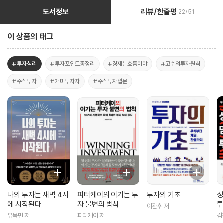
도서정보
리뷰/한줄평
22/51
이 상품의 태그
#투자심리
#투자포인트총정리
#경제는흐름이야
#고수의투자원칙
#주식투자
#개미투자자
#주식투자입문
나의 투자는 새벽 4시
피터케이의 이기는 투
투자의 기초
성
에 시작된다
자 불변의 법칙
투
이관휘 저
유목민 저
피터케이 저
김