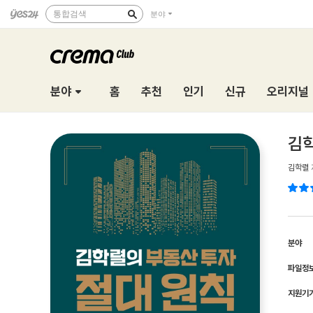
통합검색
분야
분야
홈
추천
인기
신규
오리지널
김학
김학렬
분야
파일정
지원기