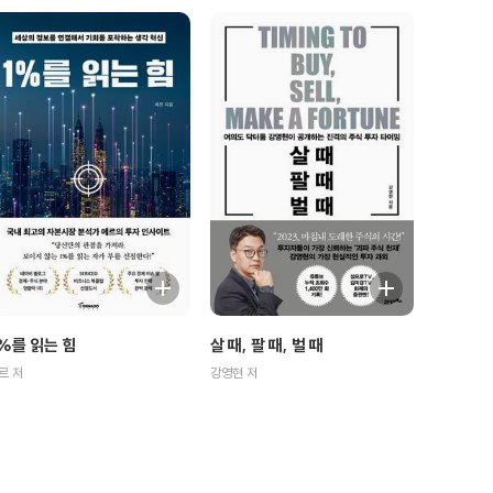
%를 읽는 힘
살 때, 팔 때, 벌 때
르 저
강영현 저