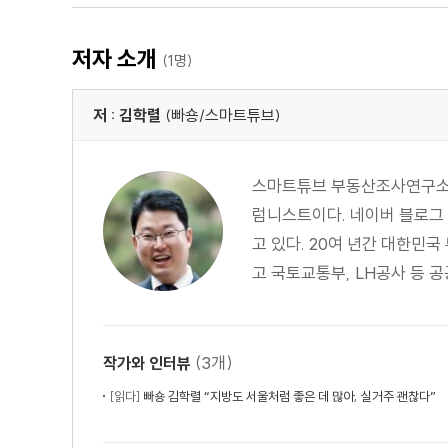
1. 중요한 건 나만의 기준
저자 소개
(1명)
2. ‘내 집 마련’이 최우선
3. 팔 수 없으면 사지 마라
저 : 김학렬
(빠숑/스마트튜브)
4. 초보 부동산 투자자가 빠지기 쉬운 함정
스마트튜브 부동산조사연구소 
3부 선택: 네 가지만 보면 된다
럼니스트이다. 네이버 블로그 ‘
고 있다. 20여 년간 대한민
1. 교통 환경
고 국토교통부, LH공사 등 공
2. 교육 환경
3. 상권 환경
4. 자연환경
(3개)
작가와 인터뷰
4부 분석: 투기 말고 투자하라
[읽다]
빠숑 김학렬 “지방도 서울처럼 좋은 데 많아, 실거주 괜찮다”