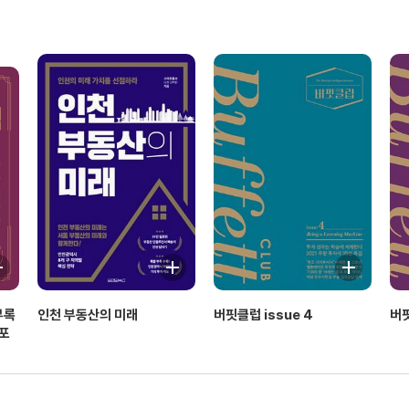
부록
인천 부동산의 미래
버핏클럽 issue 4
버핏
 포