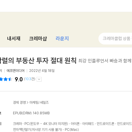
내서재
크레마샵
라운지
크레마클럽 상품
렬의 부동산 투자 절대 원칙
최강 인플루언서 빠숑과 함께
저
에프엔미디어
2022년 4월 18일
9.0
(
103
건)
경제 경영
>
마케팅/세일즈
보
EPUB(DRM)
140.85MB
기
크레마
PC(윈도우 - 4K 모니터 미지원)
아이폰
아이패드
안드로이드폰
안드로이드
전자책단말기(저사양 기기 사용 불가)
PC(Mac)