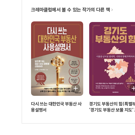
1. 지금 같은 시장에서는 뭘 해야 할까?
크레마클럽에서 볼 수 있는 작가의 다른 책
2. 투자 적격 시세
3. 수요 추정 방법
4. 실수요와 투자 수요 구별법
5. 수용 가능 가격
6. 투자와 금리
5부 가치: 가격 말고 가치를 보라
1. 가격 인식 단계
2. 프리미엄 발생 조건
3. 서울의 진짜 거품
다시 쓰는 대한민국 부동산 사
경기도 부동산의 힘(특별
4. 부동산 시장 하락 가능성
용설명서
'경기도 부동산 보물 지도'
함)
6부 미래: 여기 말고 멀리 보라