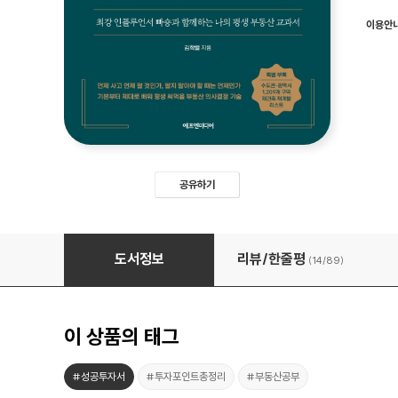
이용안
공유하기
김학렬의 부동산 투자 절대 원칙
도서정보
리뷰/한줄평
(14/
89
)
이 상품의 태그
#성공투자서
#투자포인트총정리
#부동산공부