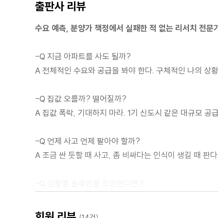
출판사 리뷰
1. 나만 기다리는 싸고 좋은 전세는 없다
2. ‘영끌’에도 요령 필요하다
수요 예측, 분양가 책정에서 실패한 적 없는 리서치 전문
3. 비싸면 내 집 마련 안 할 것인가?
4. 규제 속에서 할 수 있는 것
-Q 지금 아파트를 사도 될까?
5. 나이 불문! 당장 안정적으로 거주할 곳 확보하라
A 전체적인 수요와 공급을 봐야 한다. 구체적인 나의 상
6. 미분양 통계는 착시다
-Q 집값 오를까? 떨어질까?
7부 제언: 아전인수 말고 시장을 보라
A 집값 폭락, 기대하지 마라. 1기 신도시 같은 대규모 공
1. 최악의 전세난 해결법
-Q 언제 사고 언제 팔아야 할까?
2. 내 집 마련 방안 4가지
A 조금 싼 듯할 때 사고, 좀 비싸다는 인식이 생길 때 판다
3. 이유 있는 하락
4. 2020 주거실태조사 결과
-Q 상황별 솔루션을 조언한다면?
5. 정부가 할 일
A 무주택자는 반드시 집 사고, 1주택자는 더 좋은 곳을 
6. 시세는 누가 정하나?
회원 리뷰
(14건)