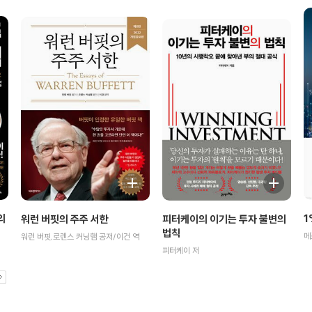
1
의
워런 버핏의 주주 서한
피터케이의 이기는 투자 불변의
법칙
메
워런 버핏,로렌스 커닝햄 공저/이건 역
피터케이 저