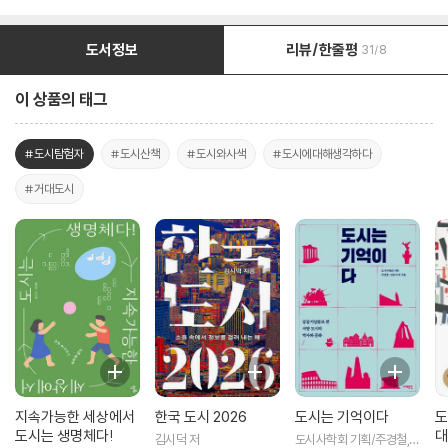
도서정보
리뷰/한줄평
31/8
이 상품의 태그
#도시탐험자
#도시산책
#도시와사색
#도시에대해생각하다
#거대도시
지속가능한 세상에서
한국 도시 2026
도시는 기억이다
도
도시는 생명체다!
대
김시덕 저
도시사학회 기획/주경철,민