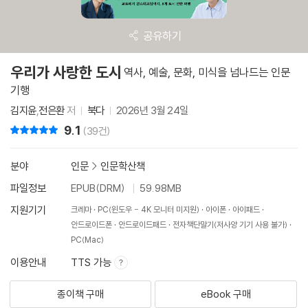
공유하기
우리가 사랑한 도시
역사, 예술, 문화, 미식을 넘나드는 인문
기행
김지윤
,
전은환
저
북다
2026년 3월 24일
9.1
리뷰 총점
(39건)
분야
인문
>
인문학산책
파일정보
EPUB(DRM)
59.98MB
지원기기
크레마
PC(윈도우 - 4K 모니터 미지원)
아이폰
아이패드
안드로이드폰
안드로이드패드
전자책단말기(저사양 기기 사용 불가)
PC(Mac)
이용안내
TTS 가능
종이책 구매
eBook 구매