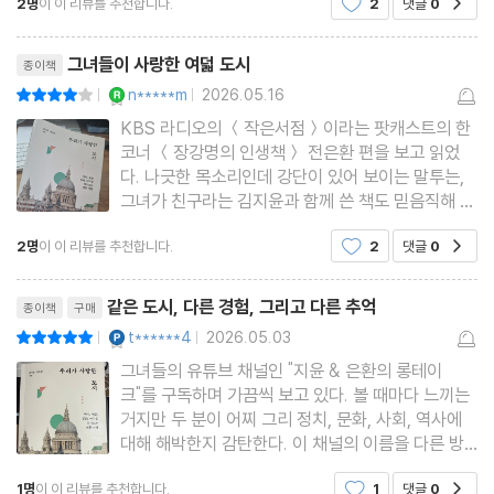
2명
이 이 리뷰를 추천합니다.
2
댓글
0
리뷰제목
그녀들이 사랑한 여덟 도시
종이책
YES마니아 : 로얄
n*****m
2026.05.16
평점8점
|
|
KBS 라디오의 ＜작은서점＞이라는 팟캐스트의 한
코너 ＜장강명의 인생책＞ 전은환 편을 보고 읽었
다. 나긋한 목소리인데 강단이 있어 보이는 말투는,
그녀가 친구라는 김지윤과 함께 쓴 책도 믿음직해 보
였다. 여덟 도시에 대해 썼다. 반은 가봤고(피렌체,
2명
이 이 리뷰를 추천합니다.
2
댓글
0
공감
교토, 워싱턴 DC, 암스테리담), 반은 가보지 못했다
(에든버러, 상하이, 파리, 런던). 가본 도시는 가본대
리뷰제목
로 내 느낌을 떠올리게
같은 도시, 다른 경험, 그리고 다른 추억
종이책
구매
YES마니아 : 플래티넘
t******4
2026.05.03
평점10점
|
|
그녀들의 유튜브 채널인 "지윤 & 은환의 롱테이
크"를 구독하며 가끔씩 보고 있다. 볼 때마다 느끼는
거지만 두 분이 어찌 그리 정치, 문화, 사회, 역사에
대해 해박한지 감탄한다. 이 채널의 이름을 다른 방
식으로 표현하자면 두 지식인의 "인문학 알쓸신잡",
1명
이 이 리뷰를 추천합니다.
1
댓글
0
공감
아니 어쩌면 모든 사람들이 알길 바라는 내용을 수다