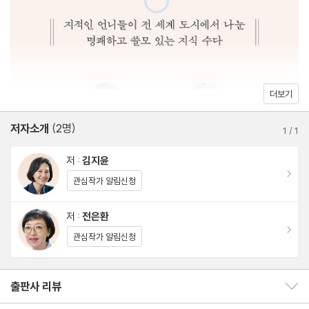
자유로운 창의성이 펼쳐졌던 도시
작가정보
6장 상하이
시대의 욕망과 문화가 교차한 도시
더보기
7장 파리
저자소개
(2명)
예술이 국가가 된 도시
1
/
1
저 :
김지윤
8장 런던
이동
관심작가 알림신청
제국의 흔적이 겹겹이 쌓인 도시
저 :
전은환
이동
에필로그
관심작가 알림신청
참고문헌
사진 출처
출판사 리뷰
출판사 리뷰 보이기/감추기