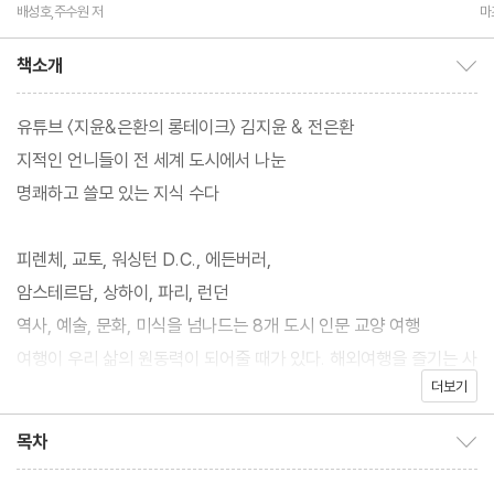
유기 외 공저
배성호,주수원 저
마
역
책소개
책소개 보이기/감추기
유튜브 〈지윤&은환의 롱테이크〉 김지윤 & 전은환
지적인 언니들이 전 세계 도시에서 나눈
명쾌하고 쓸모 있는 지식 수다
피렌체, 교토, 워싱턴 D.C., 에든버러,
암스테르담, 상하이, 파리, 런던
역사, 예술, 문화, 미식을 넘나드는 8개 도시 인문 교양 여행
여행이 우리 삶의 원동력이 되어줄 때가 있다. 해외여행을 즐기는 사
더보기
람들이 늘어나고, 여행을 다녀온 기억으로 살아갈 힘을 얻는 이들이
많아진 지금 《우리가 사랑한 도시》는 더 풍부하고 깊이 있는 경험을
목차
목차 보이기/감추기
위한 지식을 전해준다. 이 책은 여행을 통해 ‘또 다른 나’를 만나고,
세상을 더 이해하게 된 두 저자가 들려주는 세계 각지의 도시에 관한