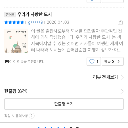
의 형식을 빌어서 표현하는 만담 같기도 하다. 두 분
리뷰제목
이 책을 냈다고 해
우리가 사랑한 도시
종이책
g*****9
2026.04.03
평점10점
|
|
이 글은 출판사로부터 도서를 협찬받아 주관적인 견
해에 의해 작성했습니다.'우리가 사랑한 도시' 는 책
제목에서알 수 있는 것처럼 저자들이 여행한 세계 여
러 나라와 도시들에 관해단순한 여행지 정보가 아니
라도시와 관련되어 있는 다양한 인문학적 지식을 전
1명
이 이 리뷰를 추천합니다.
1
댓글
0
공감
달하는책이다.걸어서 세계 속으로, 세계테마기행 등
오랜 기간 방영되었던 여행 프로그램과 함께tvN의
여행 예능 꽃보다 시리즈
리뷰 전체보기
한줄평
(8건)
한줄평 이동
한줄평 쓰기
작성 시 유의사항
총 평점 9.3점