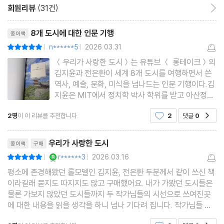
회원리뷰
(31건)
회원리뷰 이동
리뷰제목
8개 도시에 대한 인문 기행
종이책
n******5
2026.03.31
평점10점
|
|
＜우리가 사랑한 도시＞는 유튜브 ＜ 롱테이크＞의
김지윤과 전은환이 세계 8개 도시를 여행하면서 쓴
역사, 예술, 문화, 미식을 넘나드는 인문 기행이다.김
지윤은 MIT에서 정치학 박사 학위를 받고 아산정책
연구원 여론분석센터 센터장을 역임했다. 내가 좋아
2명
이 이 리뷰를 추천합니다.
2
댓글
0
공감
하는 TV 프로그램 중에 ＜특파원 보고 세계는 지금
＞에 패널로 나와서 한 주간의 정치적 이슈를 명쾌하
리뷰제목
게 해설을 해 줘서 낯익
우리가 사랑한 도시
종이책
구매
YES마니아 : 로얄
r******3
2026.03.16
평점10점
|
|
평소에 존경해왔던 롤모델인 김지윤, 전은환 두분께서 같이 쓰신 책
이라길래 묻지도 따지지도 않고 구매했어요. 내가 가봤던 도시들은
물론 가보지 않았던 도시들까지 두 작가님들의 시선으로 쓰여진곳
에 대한 내용을 읽을 생각을 하니 넘나 기다려 집니다. 작가님들 다
음 책도 내주세요.
공감