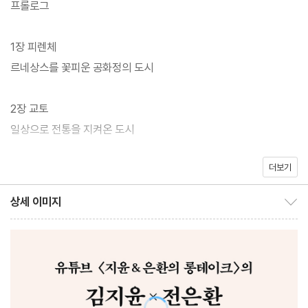
프롤로그
이야기다. 유명하다거나 다른 사람들이 가기 때문에 정한 여행지에
대한 흔한 정보가 아니다. 피렌체의 산 마르코 수도원에 걸린 〈수태
1장 피렌체
고지〉가 그려진 배경을 알고 작품을 감상하거나 교토의 ‘니조성’에
르네상스를 꽃피운 공화정의 도시
서 메이지 유신 시대를 되짚어본다. 워싱턴 D.C.의 장엄한 링컨 기
념관을 지나 ‘한국전쟁 참전용사 기념비’ 앞에서 아픈 역사를 마주
2장 교토
본다. 에든버러에서는 드라마 같은 삶을 살았던 두 여왕을 떠올리고,
일상으로 전통을 지켜온 도시
세계 최초의 ‘증권 거래소’가 탄생한 암스테르담만의 자유로움도 만
끽한다. 동서양이 뒤섞인 독특한 매력의 상하이에서 미식을 맛보고,
더보기
3장 워싱턴 D.C.
파리의 센강과 퐁뇌프를 건너며 산책자가 되어 보며, 런던의 세인트
권력이 먼저 태어났던 도시
상세 이미지
마틴 인 더 필즈에서 소규모 음악회를 즐기기도 한다. 이 과정에서
상세 이미지 보이기/감추기
도시는 여행지가 아니라, 지금 우리가 살고 있고, 앞으로도 계속 살
4장 에든버러
아갈 특별한 장소가 된다. 여행을 좋아하는 사람들은 《우리가 사랑
왕조의 갈등이 역사가 된 도시
한 도시》를 읽고 더 깊이 있는 지식 여행을 할 수 있고, 당장 여행을
가지 않는 사람들도 이 책을 통해 함께 도시를 거닐며 다양한 경험을
5장 암스테르담
하게 될 것이다.