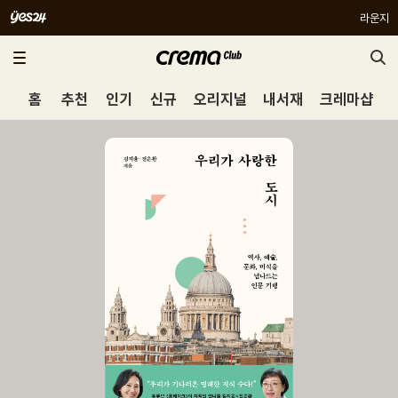
라운지
홈
추천
인기
신규
오리지널
내서재
크레마샵