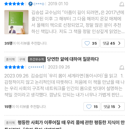
[병원에서 죽는다는 것]
YES마니아 : 플래티넘
c***o
2019.01.10
평점10점
|
|
김승섭 교수님의 『아픔이 길이 되려면』은 2017년에
출간된 이후 그 해부터 그 다음 해까지 온갖 매체에
5. 시작 - 질문되어야 하는 것들
서 올해의 책으로 선정되었고, 정말 많은 분이 추천
‘쓸모없는’ 질문에서 시작된 과학
하신 책입니다. 저도 그 책을 정말 인상깊게 읽었는
데요, 이렇게 의술이 고도로 발달해서 곧 기대수명이
: 세상은 무엇으로 이루어져 있는가
35명
이 이 리뷰를 추천합니다.
35
댓글
45
공감
100세를 넘을 것처럼 말하는 시대에도 얼마나 많은
질문하지 않은 과학이 남긴 것
사람들이 아픈지, 그리고 그 아픔에 우리 사회가 얼
리뷰제목
: 비윤리적 지식 생산 과정을 말하다
마나 많은 영향을
당연한 앎에 대하여 질문하다
종이책
구매
주간우수작
c******1
2023.09.26
평점10점
|
|
6. 상식 - 지식인들의 전쟁터
2023.09.26. 김승섭의 '우리 몸이 세계라면(동아시아)'을 읽고 1.
자신의 경험을 믿지 않는 일
감정적이지 않고 논리적인데 따뜻하다. 처음에 이 책을 만났을 때 나
는 우리 사회의 구조적 네트워크를 인간의 몸으로 빗대어 설명하는
: 데이터 근거 중심 의학에 관하여
책일 것이라고 생각했다. 깜냥도 안되는 내가 너무나 가볍게 판단했
‘상식’과 싸우는 과학
다. 이 책이 단순한 1차원적인 몸의 비유가 아니라는 것은 5페이지
15명
이 이 리뷰를 추천합니다.
15
댓글
15
: 당위에 질문하는 과학의 역사
공감
만 읽어도 깨닫게 된다. 인간의 질병을 보
[우리에게 필요한 지식을 만드는 일]
리뷰제목
평등한 사회가 이루어질 때 우리 몸에 관한 평등한 지식이 만
종이책