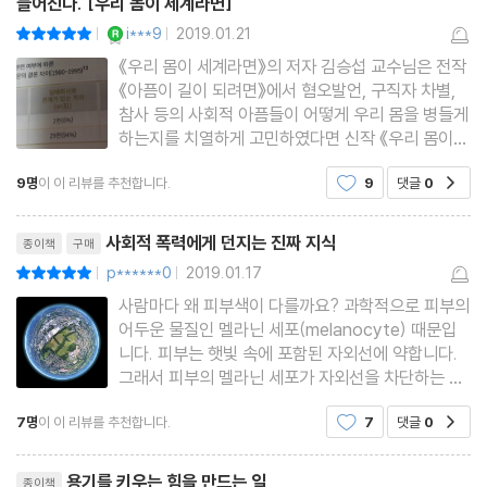
들어진다. [우리 몸이 세계라면]
참고문헌
YES마니아 : 로얄
i***9
2019.01.21
평점10점
|
|
《우리 몸이 세계라면》의 저자 김승섭 교수님은 전작
《아픔이 길이 되려면》에서 혐오발언, 구직자 차별,
참사 등의 사회적 아픔들이 어떻게 우리 몸을 병들게
하는지를 치열하게 고민하였다면 신작 《우리 몸이
세계라면》에서는 우리 몸을 둘러싼 연구가 어떻게
9명
이 이 리뷰를 추천합니다.
9
댓글
0
공감
발전되어 왔으며 우리에게 필요한 지식을 만드는 일
에 관한 사회사를 여러 방면에 관해 연구한 책이다.
리뷰제목
저자 김승섭
사회적 폭력에게 던지는 진짜 지식
종이책
구매
p******0
2019.01.17
평점10점
|
|
사람마다 왜 피부색이 다를까요? 과학적으로 피부의
어두운 물질인 멜라닌 세포(melanocyte) 때문입
니다. 피부는 햇빛 속에 포함된 자외선에 약합니다.
그래서 피부의 멜라닌 세포가 자외선을 차단하는 일
종의 보호막을 하게 됩니다. 결과적으로 자외선의 양
7명
이 이 리뷰를 추천합니다.
7
댓글
0
공감
이 많을수록 피부색은 검을 수밖에 없습니다. 반대로
자외선의 양이 적을수록 피부색은 하얗게 됩니다. 문
리뷰제목
제는 피부색에 따라 백
용기를 키우는 힘을 만드는 일
종이책