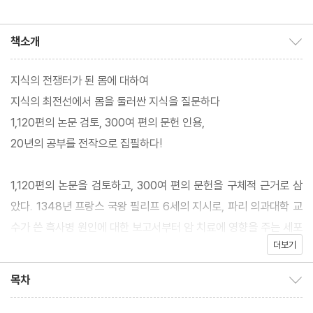
D. 러플랜트 공저/이한음
역
책소개
책소개 보이기/감추기
지식의 전쟁터가 된 몸에 대하여
지식의 최전선에서 몸을 둘러싼 지식을 질문하다
1,120편의 논문 검토, 300여 편의 문헌 인용,
20년의 공부를 전작으로 집필하다!
1,120편의 논문을 검토하고, 300여 편의 문헌을 구체적 근거로 삼
았다. 1348년 프랑스 국왕 필리프 6세의 지시로, 파리 의과대학 교
수가 쓴 흑사병 원인에 대한 보고서부터 암 치료에 영향을 주는 세포
더보기
내 수용체가 사회제도의 영향으로 변화한다는 최신의 논문까지. 시
대와 공간을 횡단하며 지식의 최전선에서 우리 몸을 둘러싼 지식의
목차
목차 보이기/감추기
경합과 지식인들의 분투를 담아냈다. 신간 『우리 몸이 세계라면』은
2017년 『아픔이 길이 되려면』으로 큰 화제를 모았던 고려대 보건과