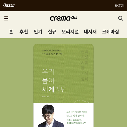
라운지
홈
추천
인기
신규
오리지널
내서재
크레마샵