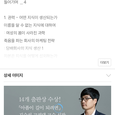
들어가며 ＿4
학대학 김승섭 교수의 신작이다. “인간의 몸은 다양한 관점이 각축
하는 전장”이라는 저자의 말처럼 이 책은 지식의 전쟁터가 된 우리
1. 권력 - 어떤 지식이 생산되는가
몸에 대하여 다루고 있다. 몸을 둘러싼 지식의 생산 과정에 대해 말
이름을 알 수 없는 지식에 대하여
하면서, 어떤 지식이 생산되고 어떤 지식은 생산되지 않는지, 누가
: 여성의 몸이 사라진 과학
왜 특정 지식을 생산하는지, 우리에게 필요한 지식을 만들기 위해
죽음을 파는 회사의 마케팅 전략
‘상식’이라 불리는 것들에 질문해야 하는 이유는 무엇인지 말하고 있
: 담배회사의 지식 생산 1
다.
자본은 지식을 어떻게 섭외하는가
더보기
: 담배회사의 지식 생산 2
전작 『아픔이 길이 되려면』이 10년간 김승섭 교수가 언론 매체를 통
[왜 어떤 지식은 생산되지 않는가]
상세 이미지
해 소통한 글들을 엮은 것이라면, 신간 『우리 몸이 세계라면』은 지난
상세 이미지 보이기/감추기
20년 동안 의학과 보건학을 통해 공부해온 몸과 질병에 관한 주제
2. 시선 - 보는 것과 보지 않는 것
들을 ‘지식’에 방점을 찍고 새로 집필한 책이다. 방대한 자료를 검토
누가 전시하고, 누가 전시되는가
했고, 그것들을 저자 특유의 정갈한 언어로 담아냈다. 과학과 역사의
: 조선인의 몸에 제국주의를 묻다 1
사례, 현대의 여러 연구를 망라하며, 사회역학자의 글답게 데이터를
일제강점기 동안 조선인은 더 건강해졌는가
근거 삼아 이야기한다.