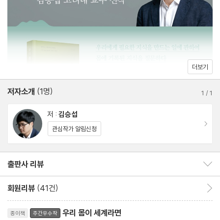
: 조선인의 몸에 제국주의를 묻다 2
이 땅에 필요한 지식을 묻다
: 조선, 당대의 한계에서 최선의 과학을 한다는 것
3. 기록 - 우리 몸이 세계라면
더보기
불평등이 기록된 몸
저자소개
(1명)
: 건강불평등은 어떻게 사회에 반영되나
1
/
1
차별이 투영된 몸
저 :
김승섭
: 과학적으로 불투명한 인종이라는 개념
이동
관심작가 알림신청
4. 끝 - 죽음의 한가운데 있는 삶
출판사 리뷰
출판사 리뷰 보이기/감추기
가장 많은 이를 죽음에 이르게 하는 병
: 암으로 읽는 질병의 원인과 죽음의 원인
회원리뷰
(41건)
회원리뷰 이동
원인을 알 수 없는 병에 과학적으로 대응하기 위하여
리뷰제목
: 흑사병, 죽음이 일상이 된 중세의 풍경
우리 몸이 세계라면
종이책
주간우수작