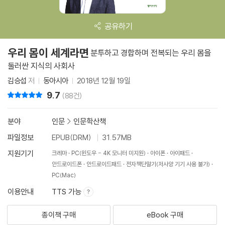
공유하기
우리 몸이 세계라면
분투하고 경합하며 전복되는 우리 몸을
둘러싼 지식의 사회사
김승섭
저
동아시아
2018년 12월 19일
9.7
리뷰 총점
(88건)
분야
인문
>
인문학산책
파일정보
EPUB(DRM)
31.57MB
지원기기
크레마
PC(윈도우 - 4K 모니터 미지원)
아이폰
아이패드
안드로이드폰
안드로이드패드
전자책단말기(저사양 기기 사용 불가)
PC(Mac)
이용안내
TTS 가능
종이책 구매
eBook 구매