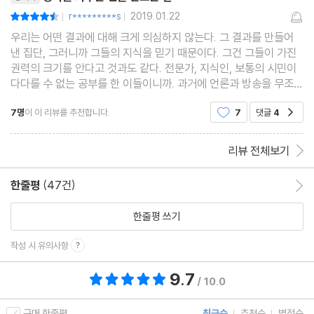
r*********s
2019.01.22
평점9점
|
|
우리는 어떤 결과에 대해 크게 의심하지 않는다. 그 결과를 만들어
낸 집단, 그러니까 그들의 지식을 믿기 때문이다. 그건 그들이 가진
권력의 크기를 안다고 것과도 같다. 전문가, 지식인, 보통의 시민이
다다를 수 없는 공부를 한 이들이니까. 과거에 언론과 방송을 무조건
신뢰한 이유다. 그러니 정부에 대한 무한 신뢰는 당연했을지도 모른
7명
이 이 리뷰를 추천합니다.
7
댓글
4
공감
다. 하지만 이제는 한 번쯤 보편적 의심을
리뷰 전체보기
한줄평
(47건)
한줄평 이동
한줄평 쓰기
작성 시 유의사항
9.7
총 평점 9.7점
/ 10.0
구매 한줄평
최근순
추천순
별점순