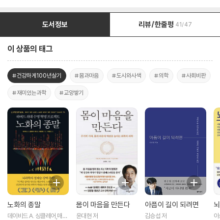
도서정보
리뷰/한줄평
41/47
이 상품의 태그
#건강하게100년살기
#몸과마음
#도시와사색
#의학
#사회비판
#재미있는과학
#교양쌓기
노화의 종말
몸이 마음을 만든다
아픔이 길이 되려면
뇌
데이비드 A. 싱클레어,매슈
윤대현 저
김승섭 저
이